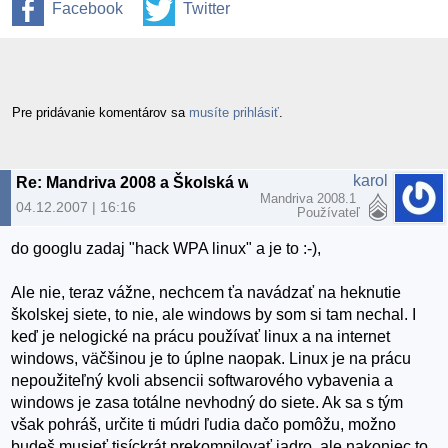
Facebook
Twitter
Pre pridávanie komentárov sa
musíte prihlásiť
.
karol
Re: Mandriva 2008 a Školská wifi
Mandriva 2008.1
04.12.2007 | 16:16
Používateľ
do googlu zadaj "hack WPA linux" a je to :-),
Ale nie, teraz vážne, nechcem ťa navádzať na heknutie
školskej siete, to nie, ale windows by som si tam nechal. I
keď je nelogické na prácu používať linux a na internet
windows, väčšinou je to úplne naopak. Linux je na prácu
nepoužiteľný kvoli absencii softwarového vybavenia a
windows je zasa totálne nevhodný do siete. Ak sa s tým
však pohráš, určite ti múdri ľudia dačo pomôžu, možno
budeš musieť tisíckrát prekompilovať jadro, ale nakoniec to