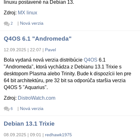
linuxu postavené na Debian 13.
Zdroj:
MX linux
|
Nová verzia
2
Q4OS 6.1 "Andromeda"
12.09.2025 | 22:07
|
Pavel
Bola vydaná nová verzia distribúcie
Q4OS
6.1
"Andromeda", ktorá vychádza z Debianu 13.1 Trixie s
desktopom Plasma alebo Trinity. Bude k dispozícii len pre
64 bit architektúru, pre 32 bit sa odporúča staršia verzia
Q4OS 5 "Aquarius".
Zdroj:
DistroWatch.com
|
Nová verzia
6
Debian 13.1 Trixie
08.09.2025 | 09:01
|
redhawk1975