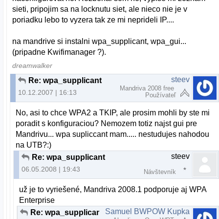
sieti, pripojim sa na locknutu siet, ale nieco nie je v
poriadku lebo to vyzera tak ze mi neprideli IP....
na mandrive si instalni wpa_supplicant, wpa_gui...
(pripadne Kwifimanager ?).
dreamwalker
steev
Re: wpa_supplicant
Mandriva 2008 free
10.12.2007 | 16:13
Používateľ
No, asi to chce WPA2 a TKIP, ale prosim mohli by ste mi
poradit s konfiguraciou? Nemozem totiz najst gui pre
Mandrivu... wpa supliccant mam..... nestudujes nahodou
na UTB?:)
steev
Re: wpa_supplicant
06.05.2008 | 19:43
Návštevník
už je to vyriešené, Mandriva 2008.1 podporuje aj WPA
Enterprise
Samuel BWPOW Kupka
Re: wpa_supplicant