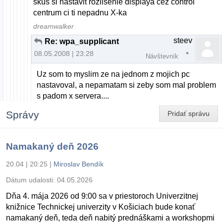
skus si nastavit rozlisenie displaya cez control
centrum ci ti nepadnu X-ka
dreamwalker
steev
Re: wpa_supplicant
08.05.2008 | 23:28
Návštevník
Uz som to myslim ze na jednom z mojich pc
nastavoval, a nepamatam si zeby som mal problem
s padom x servera....
Správy
Pridať správu
Namakaný deň 2026
20.04 | 20:25
|
Miroslav Bendík
Dátum udalosti:
04.05.2026
Dňa 4. mája 2026 od 9:00 sa v priestoroch Univerzitnej
knižnice Technickej univerzity v Košiciach bude konať
namakaný deň, teda deň nabitý prednáškami a workshopmi