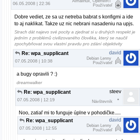
Almalinux, OpenWRT
06.05.2008 | 22:36
Používateľ
Dobre vediet, ze sa uz netreba babrat s konfigmi a ide
to aj naklikat. Takze uz nic nebrani nasadeniu na upjs.
Strach dát najevo své pocity a zjednat si u druhých respekt je
jedním z problémů civilizovaného člověka, který se naučil
zpochybňovat svou vlastní pravdu pro zdání objektivity
david
Re: wpa_supplicant
Debian Lenny
07.05.2008 | 10:38
Používateľ
a bugy opravili ? :)
dreamwalker
steev
Re: wpa_supplicant
07.05.2008 | 12:19
Návštevník
Noo, zatiaľ mi to funguje úplne v pohodičke.....
david
Re: wpa_supplicant
Debian Lenny
07.05.2008 | 12:55
Používateľ