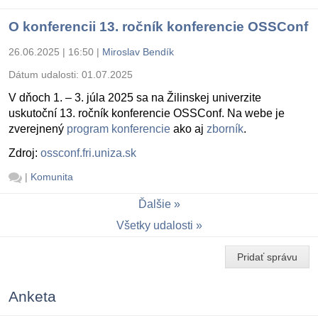
O konferencii 13. ročník konferencie OSSConf
26.06.2025 | 16:50
|
Miroslav Bendík
Dátum udalosti:
01.07.2025
V dňoch 1. – 3. júla 2025 sa na Žilinskej univerzite
uskutoční 13. ročník konferencie OSSConf. Na webe je
zverejnený
program konferencie
ako aj
zborník
.
Zdroj:
ossconf.fri.uniza.sk
|
Komunita
Ďalšie
Všetky udalosti
Pridať správu
Anketa