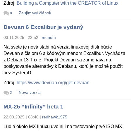
Zdroj:
Building a Computer with the CREATOR of Linux!
|
Zaujímavý článok
8
Devuan 6 Excalibur je vydaný
03.11.2025 | 22:52
|
menom
Na svete je nová stabilná verzia linuxovej distribúcie
Devuan s číslom 6 a kódovým menom Excalibur. Vychádza
z Debian 13 Trixie. Projekt Devuan sa zameriava na
poskytovanie alternatívy k Debianu, ktorú je možné použiť
bez SystemD.
Zdroj:
https://www.devuan.org/get-devuan
|
Nová verzia
2
MX-25 “Infinity” beta 1
22.09.2025 | 08:40
|
redhawk1975
Ludia okolo MX linuxu uvolnili na testovanie prvé ISO MX