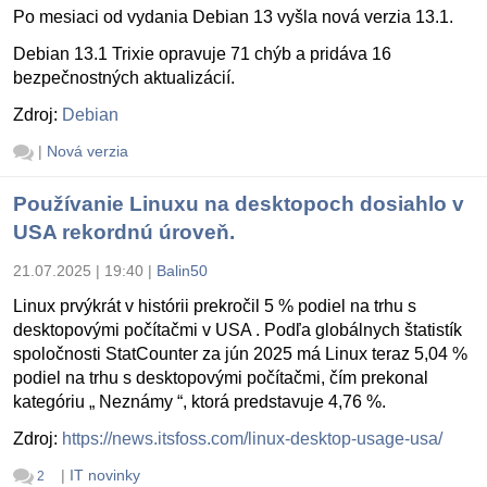
Po mesiaci od vydania Debian 13 vyšla nová verzia 13.1.
Debian 13.1 Trixie opravuje 71 chýb a pridáva 16
bezpečnostných aktualizácií.
Zdroj:
Debian
|
Nová verzia
Používanie Linuxu na desktopoch dosiahlo v
USA rekordnú úroveň.
21.07.2025 | 19:40
|
Balin50
Linux prvýkrát v histórii prekročil 5 % podiel na trhu s
desktopovými počítačmi v USA . Podľa globálnych štatistík
spoločnosti StatCounter za jún 2025 má Linux teraz 5,04 %
podiel na trhu s desktopovými počítačmi, čím prekonal
kategóriu „ Neznámy “, ktorá predstavuje 4,76 %.
Zdroj:
https://news.itsfoss.com/linux-desktop-usage-usa/
|
IT novinky
2