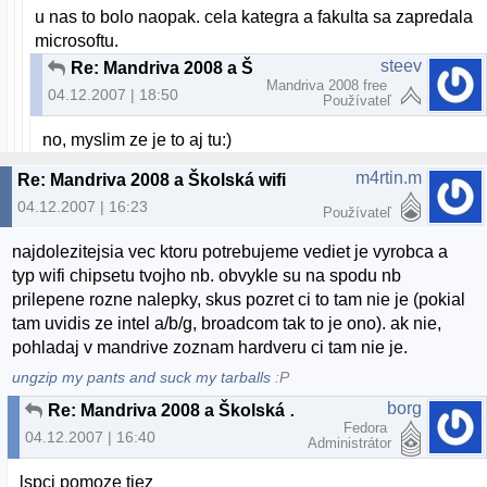
u nas to bolo naopak. cela kategra a fakulta sa zapredala
microsoftu.
steev
Re: Mandriva 2008 a Školská wifi
Mandriva 2008 free
04.12.2007 | 18:50
Používateľ
no, myslim ze je to aj tu:)
m4rtin.m
Re: Mandriva 2008 a Školská wifi
04.12.2007 | 16:23
Používateľ
najdolezitejsia vec ktoru potrebujeme vediet je vyrobca a
typ wifi chipsetu tvojho nb. obvykle su na spodu nb
prilepene rozne nalepky, skus pozret ci to tam nie je (pokial
tam uvidis ze intel a/b/g, broadcom tak to je ono). ak nie,
pohladaj v mandrive zoznam hardveru ci tam nie je.
ungzip my pants and suck my tarballs
:P
borg
Re: Mandriva 2008 a Školská wifi
Fedora
04.12.2007 | 16:40
Administrátor
lspci pomoze tiez