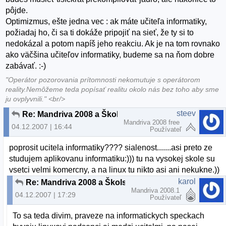
pôjde.
Optimizmus, ešte jedna vec : ak máte učiteľa informatiky,
požiadaj ho, či sa ti dokáže pripojiť na sieť, že ty si to
nedokázal a potom napíš jeho reakciu. Ak je na tom rovnako
ako väčšina učiteľov informatiky, budeme sa na ňom dobre
zabávať. :-)
"Operátor pozorovania prítomnosti nekomutuje s operátorom
reality.Nemôžeme teda popísať realitu okolo nás bez toho aby sme
ju ovplyvnili." <br/>
steev
Re: Mandriva 2008 a Školská wifi
Mandriva 2008 free
04.12.2007 | 16:44
Používateľ
poprosit ucitela informatiky???? sialenost.......asi preto ze
studujem aplikovanu informatiku:))) tu na vysokej skole su
vsetci velmi komercny, a na linux tu nikto asi ani nekukne.))
karol
Re: Mandriva 2008 a Školská wifi
Mandriva 2008.1
04.12.2007 | 17:29
Používateľ
To sa teda divim, praveze na informatickych speckach