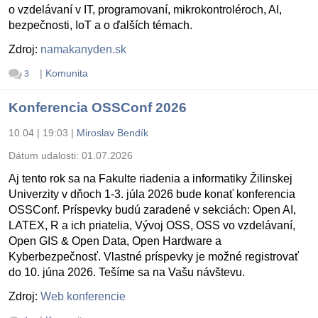
o vzdelávaní v IT, programovaní, mikrokontroléroch, AI,
bezpečnosti, IoT a o ďalších témach.
Zdroj:
namakanyden.sk
|
Komunita
3
Konferencia OSSConf 2026
10.04 | 19:03
|
Miroslav Bendík
Dátum udalosti:
01.07.2026
Aj tento rok sa na Fakulte riadenia a informatiky Žilinskej
Univerzity v dňoch 1-3. júla 2026 bude konať konferencia
OSSConf. Príspevky budú zaradené v sekciách: Open AI,
LATEX, R a ich priatelia, Vývoj OSS, OSS vo vzdelávaní,
Open GIS & Open Data, Open Hardware a
Kyberbezpečnosť. Vlastné príspevky je možné registrovať
do 10. júna 2026. Tešíme sa na Vašu návštevu.
Zdroj:
Web konferencie