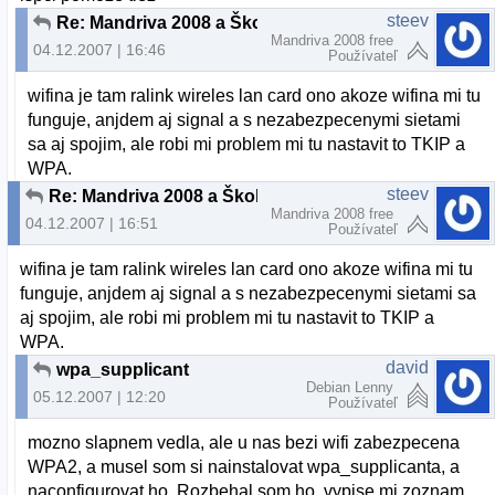
steev
Re: Mandriva 2008 a Školská wifi
Mandriva 2008 free
04.12.2007 | 16:46
Používateľ
wifina je tam ralink wireles lan card ono akoze wifina mi tu
funguje, anjdem aj signal a s nezabezpecenymi sietami
sa aj spojim, ale robi mi problem mi tu nastavit to TKIP a
WPA.
steev
Re: Mandriva 2008 a Školská wifi
Mandriva 2008 free
04.12.2007 | 16:51
Používateľ
wifina je tam ralink wireles lan card ono akoze wifina mi tu
funguje, anjdem aj signal a s nezabezpecenymi sietami sa
aj spojim, ale robi mi problem mi tu nastavit to TKIP a
WPA.
david
wpa_supplicant
Debian Lenny
05.12.2007 | 12:20
Používateľ
mozno slapnem vedla, ale u nas bezi wifi zabezpecena
WPA2, a musel som si nainstalovat wpa_supplicanta, a
naconfigurovat ho. Rozbehal som ho, vypise mi zoznam