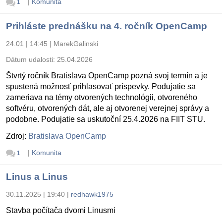
|
Komunita
1
Prihláste prednášku na 4. ročník OpenCamp
24.01 | 14:45
|
MarekGalinski
Dátum udalosti:
25.04.2026
Štvrtý ročník Bratislava OpenCamp pozná svoj termín a je
spustená možnosť prihlasovať príspevky. Podujatie sa
zameriava na témy otvorených technológii, otvoreného
softvéru, otvorených dát, ale aj otvorenej verejnej správy a
podobne. Podujatie sa uskutoční 25.4.2026 na FIIT STU.
Zdroj:
Bratislava OpenCamp
|
Komunita
1
Linus a Linus
30.11.2025 | 19:40
|
redhawk1975
Stavba počítača dvomi Linusmi