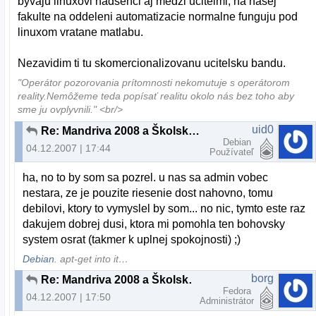
byvaju linuxovi nadsenci aj medzi ucitelmi, na nasej
fakulte na oddeleni automatizacie normalne funguju pod
linuxom vratane matlabu.
Nezavidim ti tu skomercionalizovanu ucitelsku bandu.
"Operátor pozorovania prítomnosti nekomutuje s operátorom
reality.Nemôžeme teda popísať realitu okolo nás bez toho aby
sme ju ovplyvnili." <br/>
uid0
Re: Mandriva 2008 a Školská wifi
Debian
04.12.2007 | 17:44
Používateľ
ha, no to by som sa pozrel. u nas sa admin vobec
nestara, ze je pouzite riesenie dost nahovno, tomu
debilovi, ktory to vymyslel by som... no nic, tymto este raz
dakujem dobrej dusi, ktora mi pomohla ten bohovsky
system osrat (takmer k uplnej spokojnosti) ;)
Debian
. apt-get into it…
borg
Re: Mandriva 2008 a Školská wifi
Fedora
04.12.2007 | 17:50
Administrátor