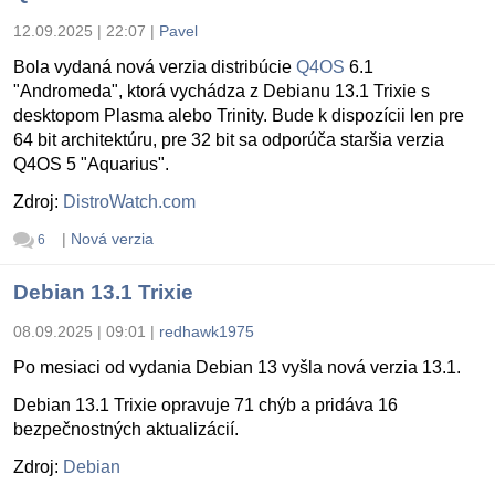
12.09.2025 | 22:07
|
Pavel
Bola vydaná nová verzia distribúcie
Q4OS
6.1
"Andromeda", ktorá vychádza z Debianu 13.1 Trixie s
desktopom Plasma alebo Trinity. Bude k dispozícii len pre
64 bit architektúru, pre 32 bit sa odporúča staršia verzia
Q4OS 5 "Aquarius".
Zdroj:
DistroWatch.com
|
Nová verzia
6
Debian 13.1 Trixie
08.09.2025 | 09:01
|
redhawk1975
Po mesiaci od vydania Debian 13 vyšla nová verzia 13.1.
Debian 13.1 Trixie opravuje 71 chýb a pridáva 16
bezpečnostných aktualizácií.
Zdroj:
Debian