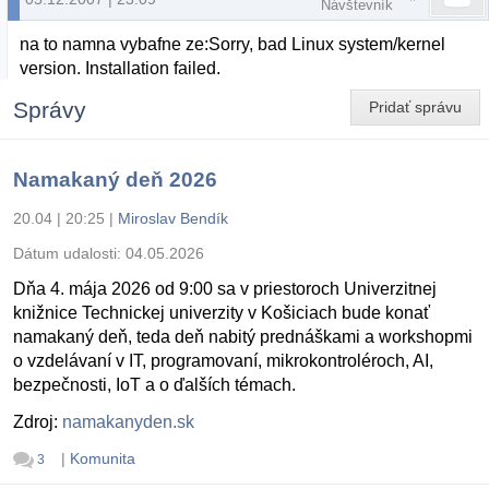
Návštevník
na to namna vybafne ze:Sorry, bad Linux system/kernel
version. Installation failed.
Správy
Pridať správu
Namakaný deň 2026
20.04 | 20:25
|
Miroslav Bendík
Dátum udalosti:
04.05.2026
Dňa 4. mája 2026 od 9:00 sa v priestoroch Univerzitnej
knižnice Technickej univerzity v Košiciach bude konať
namakaný deň, teda deň nabitý prednáškami a workshopmi
o vzdelávaní v IT, programovaní, mikrokontroléroch, AI,
bezpečnosti, IoT a o ďalších témach.
Zdroj:
namakanyden.sk
|
Komunita
3