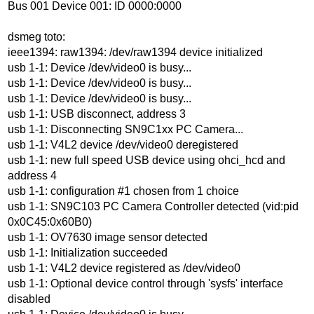
Bus 001 Device 001: ID 0000:0000
dsmeg toto:
ieee1394: raw1394: /dev/raw1394 device initialized
usb 1-1: Device /dev/video0 is busy...
usb 1-1: Device /dev/video0 is busy...
usb 1-1: Device /dev/video0 is busy...
usb 1-1: USB disconnect, address 3
usb 1-1: Disconnecting SN9C1xx PC Camera...
usb 1-1: V4L2 device /dev/video0 deregistered
usb 1-1: new full speed USB device using ohci_hcd and
address 4
usb 1-1: configuration #1 chosen from 1 choice
usb 1-1: SN9C103 PC Camera Controller detected (vid:pid
0x0C45:0x60B0)
usb 1-1: OV7630 image sensor detected
usb 1-1: Initialization succeeded
usb 1-1: V4L2 device registered as /dev/video0
usb 1-1: Optional device control through 'sysfs' interface
disabled