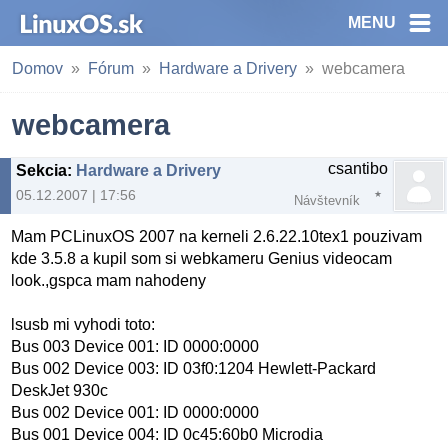
MENU
Domov
Fórum
Hardware a Drivery
webcamera
webcamera
csantibo
Sekcia
:
Hardware a Drivery
05.12.2007 | 17:56
Návštevník
Mam PCLinuxOS 2007 na kerneli 2.6.22.10tex1 pouzivam
kde 3.5.8 a kupil som si webkameru Genius videocam
look.,gspca mam nahodeny
lsusb mi vyhodi toto:
Bus 003 Device 001: ID 0000:0000
Bus 002 Device 003: ID 03f0:1204 Hewlett-Packard
DeskJet 930c
Bus 002 Device 001: ID 0000:0000
Bus 001 Device 004: ID 0c45:60b0 Microdia