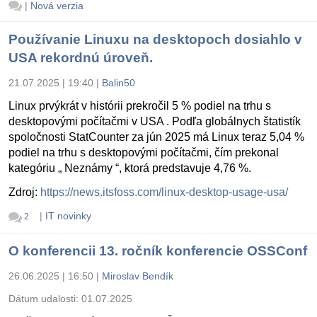
|
Nová verzia
Používanie Linuxu na desktopoch dosiahlo v
USA rekordnú úroveň.
21.07.2025 | 19:40
|
Balin50
Linux prvýkrát v histórii prekročil 5 % podiel na trhu s
desktopovými počítačmi v USA . Podľa globálnych štatistík
spoločnosti StatCounter za jún 2025 má Linux teraz 5,04 %
podiel na trhu s desktopovými počítačmi, čím prekonal
kategóriu „ Neznámy “, ktorá predstavuje 4,76 %.
Zdroj:
https://news.itsfoss.com/linux-desktop-usage-usa/
|
IT novinky
2
O konferencii 13. ročník konferencie OSSConf
26.06.2025 | 16:50
|
Miroslav Bendík
Dátum udalosti:
01.07.2025