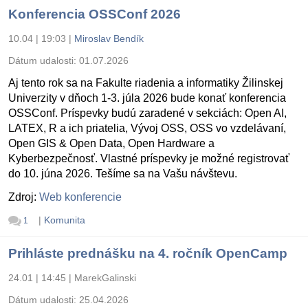
Konferencia OSSConf 2026
10.04 | 19:03
|
Miroslav Bendík
Dátum udalosti:
01.07.2026
Aj tento rok sa na Fakulte riadenia a informatiky Žilinskej
Univerzity v dňoch 1-3. júla 2026 bude konať konferencia
OSSConf. Príspevky budú zaradené v sekciách: Open AI,
LATEX, R a ich priatelia, Vývoj OSS, OSS vo vzdelávaní,
Open GIS & Open Data, Open Hardware a
Kyberbezpečnosť. Vlastné príspevky je možné registrovať
do 10. júna 2026. Tešíme sa na Vašu návštevu.
Zdroj:
Web konferencie
|
Komunita
1
Prihláste prednášku na 4. ročník OpenCamp
24.01 | 14:45
|
MarekGalinski
Dátum udalosti:
25.04.2026