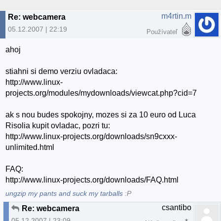
m4rtin.m
Re: webcamera
05.12.2007 | 22:19
Používateľ
ahoj
stiahni si demo verziu ovladaca:
http://www.linux-
projects.org/modules/mydownloads/viewcat.php?cid=7
ak s nou budes spokojny, mozes si za 10 euro od Luca
Risolia kupit ovladac, pozri tu:
http://www.linux-projects.org/downloads/sn9cxxx-
unlimited.html
FAQ:
http://www.linux-projects.org/downloads/FAQ.html
ungzip my pants and suck my tarballs
:P
csantibo
Re: webcamera
05.12.2007 | 23:09