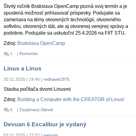
Štvrtý ročník Bratislava OpenCamp pozná svoj termín a je
spustená možnosť prihlasovať príspevky. Podujatie sa
zameriava na témy otvorených technológii, otvoreného
softvéru, otvorených dát, ale aj otvorenej verejnej správy a
podobne. Podujatie sa uskutoční 25.4.2026 na FIIT STU.
Zdroj:
Bratislava OpenCamp
|
Komunita
1
Linus a Linus
30.11.2025 | 19:40
|
redhawk1975
Stavba počítača dvomi Linusmi
Zdroj:
Building a Computer with the CREATOR of Linux!
|
Zaujímavý článok
8
Devuan 6 Excalibur je vydaný
03.11.2025 | 22:52
|
menom