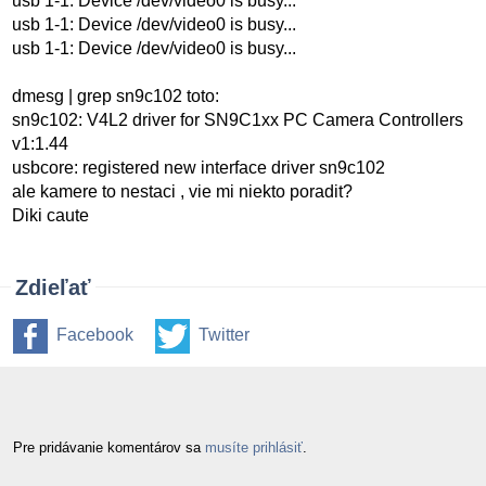
usb 1-1: Device /dev/video0 is busy...
usb 1-1: Device /dev/video0 is busy...
usb 1-1: Device /dev/video0 is busy...
dmesg | grep sn9c102 toto:
sn9c102: V4L2 driver for SN9C1xx PC Camera Controllers
v1:1.44
usbcore: registered new interface driver sn9c102
ale kamere to nestaci , vie mi niekto poradit?
Diki caute
Zdieľať
Facebook
Twitter
Pre pridávanie komentárov sa
musíte prihlásiť
.