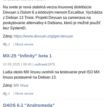
Na svete je nová stabilná verzia linuxovej distribúcie
Devuan s číslom 6 a kódovým menom Excalibur. Vychádza
z Debian 13 Trixie. Projekt Devuan sa zameriava na
poskytovanie alternatívy k Debianu, ktorú je možné použiť
bez SystemD.
Zdroj:
https://www.devuan.org/get-devuan
|
Nová verzia
2
MX-25 “Infinity” beta 1
22.09.2025 | 08:40
|
redhawk1975
Ludia okolo MX linuxu uvolnili na testovanie prvé ISO MX
linuxu postavené na Debian 13.
Zdroj:
MX linux
|
Nová verzia
2
Q4OS 6.1 "Andromeda"