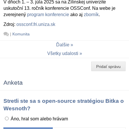
V dňoch 1. – 3. júla 2025 sa na Žilinskej univerzite
uskutoční 13. ročník konferencie OSSConf. Na webe je
zverejnený
program konferencie
ako aj
zborník
.
Zdroj:
ossconf.fri.uniza.sk
|
Komunita
Ďalšie
Všetky udalosti
Pridať správu
Anketa
Stretli ste sa s open-source stratégiou Bitka o
Wesnoth?
Áno, hral som alebo hrávam