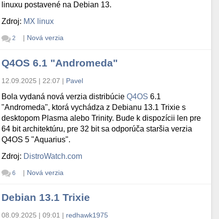
linuxu postavené na Debian 13.
Zdroj:
MX linux
|
Nová verzia
2
Q4OS 6.1 "Andromeda"
12.09.2025 | 22:07
|
Pavel
Bola vydaná nová verzia distribúcie
Q4OS
6.1
"Andromeda", ktorá vychádza z Debianu 13.1 Trixie s
desktopom Plasma alebo Trinity. Bude k dispozícii len pre
64 bit architektúru, pre 32 bit sa odporúča staršia verzia
Q4OS 5 "Aquarius".
Zdroj:
DistroWatch.com
|
Nová verzia
6
Debian 13.1 Trixie
08.09.2025 | 09:01
|
redhawk1975