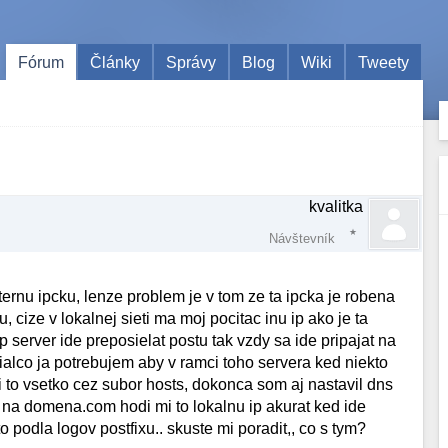
Fórum
Články
Správy
Blog
Wiki
Tweety
kvalitka
Návštevník
ernu ipcku, lenze problem je v tom ze ta ipcka je robena
 cize v lokalnej sieti ma moj pocitac inu ip ako je ta
server ide preposielat postu tak vzdy sa ide pripajat na
tialco ja potrebujem aby v ramci toho servera ked niekto
i to vsetko cez subor hosts, dokonca som aj nastavil dns
g na domena.com hodi mi to lokalnu ip akurat ked ide
o podla logov postfixu.. skuste mi poradit,, co s tym?