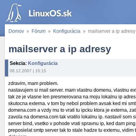
Domov
Fórum
Konfigurácia
mailserver a ip adresy
mailserver a ip adresy
Sekcia
:
Konfigurácia
08.12.2007 | 15:15
zdravim, mam problem.
nastavujem si mail server. mam vlastnu domenu, vlastnu ext
tak ze je vlasne len presmerovana na moju lokalnu ip adresu,
skutocna externa. v tom by nebol problem avsak ked mi smtp 
domena.com a vzdy mu to vrati tu ipcku ktora je externa, za
zavola na domena.com tak vratilo lokalnu ip. nastavil som s
server bind, vsetko v pohode vrati spravnu ip, ked dam pin
preposielat smtp server tak to stale hadze tu externu, vidim t