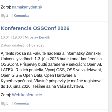
Zdroj:
namakanyden.sk
|
Komunita
3
Konferencia OSSConf 2026
10.04 | 19:03
|
Miroslav Bendík
Dátum udalosti:
01.07.2026
Aj tento rok sa na Fakulte riadenia a informatiky Žilinskej
Univerzity v dňoch 1-3. júla 2026 bude konať konferencia
OSSConf. Príspevky budú zaradené v sekciách: Open AI,
LATEX, R a ich priatelia, Vývoj OSS, OSS vo vzdelávaní,
Open GIS & Open Data, Open Hardware a
Kyberbezpečnosť. Vlastné príspevky je možné registrovať
do 10. júna 2026. Tešíme sa na Vašu návštevu.
Zdroj:
Web konferencie
|
Komunita
1