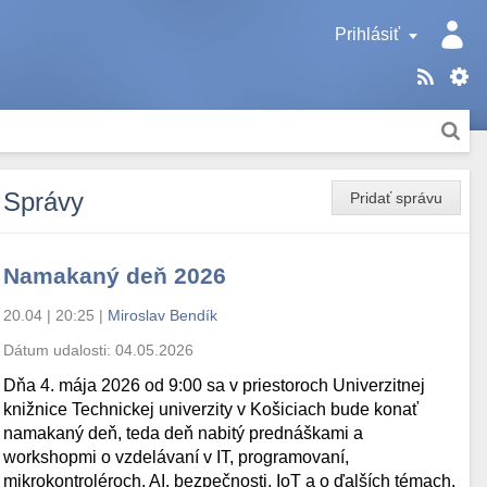
Prihlásiť
Správy
Pridať správu
Namakaný deň 2026
20.04 | 20:25
|
Miroslav Bendík
Dátum udalosti:
04.05.2026
Dňa 4. mája 2026 od 9:00 sa v priestoroch Univerzitnej
knižnice Technickej univerzity v Košiciach bude konať
namakaný deň, teda deň nabitý prednáškami a
workshopmi o vzdelávaní v IT, programovaní,
mikrokontroléroch, AI, bezpečnosti, IoT a o ďalších témach.