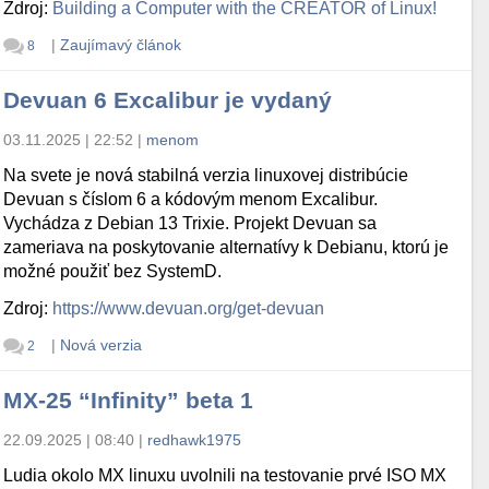
Zdroj:
Building a Computer with the CREATOR of Linux!
|
Zaujímavý článok
8
Devuan 6 Excalibur je vydaný
03.11.2025 | 22:52
|
menom
Na svete je nová stabilná verzia linuxovej distribúcie
Devuan s číslom 6 a kódovým menom Excalibur.
Vychádza z Debian 13 Trixie. Projekt Devuan sa
zameriava na poskytovanie alternatívy k Debianu, ktorú je
možné použiť bez SystemD.
Zdroj:
https://www.devuan.org/get-devuan
|
Nová verzia
2
MX-25 “Infinity” beta 1
22.09.2025 | 08:40
|
redhawk1975
Ludia okolo MX linuxu uvolnili na testovanie prvé ISO MX