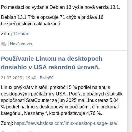
Po mesiaci od vydania Debian 13 vyšla nová verzia 13.1.
Debian 13.1 Trixie opravuje 71 chýb a pridáva 16
bezpečnostných aktualizácií.
Zdroj:
Debian
|
Nová verzia
Používanie Linuxu na desktopoch
dosiahlo v USA rekordnú úroveň.
21.07.2025 | 19:40
|
Balin50
Linux prvýkrát v histórii prekročil 5 % podiel na trhu s
desktopovými počítačmi v USA . Podľa globálnych štatistík
spoločnosti StatCounter za jún 2025 má Linux teraz 5,04
% podiel na trhu s desktopovými počítačmi, čím prekonal
kategóriu „ Neznámy “, ktorá predstavuje 4,76 %.
Zdroj:
https://news.itsfoss.com/linux-desktop-usage-usa/