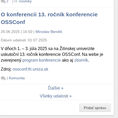
|
IT novinky
2
O konferencii 13. ročník konferencie
OSSConf
26.06.2025 | 16:50
|
Miroslav Bendík
Dátum udalosti:
01.07.2025
V dňoch 1. – 3. júla 2025 sa na Žilinskej univerzite
uskutoční 13. ročník konferencie OSSConf. Na webe je
zverejnený
program konferencie
ako aj
zborník
.
Zdroj:
ossconf.fri.uniza.sk
|
Komunita
Ďalšie
Všetky udalosti
Pridať správu