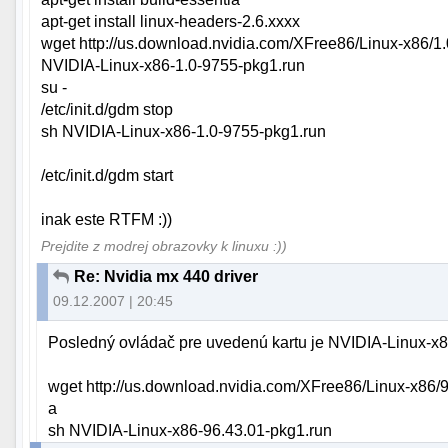
apt-get install linux-headers-2.6.xxxx
wget http://us.download.nvidia.com/XFree86/Linux-x86/1
NVIDIA-Linux-x86-1.0-9755-pkg1.run
su -
/etc/init.d/gdm stop
sh NVIDIA-Linux-x86-1.0-9755-pkg1.run
/etc/init.d/gdm start
inak este RTFM :))
Prejdite z modrej obrazovky k linuxu :))
Re: Nvidia mx 440 driver
09.12.2007 | 20:45
Posledný ovládač pre uvedenú kartu je NVIDIA-Linux-x86
wget http://us.download.nvidia.com/XFree86/Linux-x86/
a
sh NVIDIA-Linux-x86-96.43.01-pkg1.run