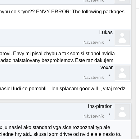
Návštevník
lo chybu co s tym?? ENVY ERROR: The following packages
Lukas
Návštevník
ovi. Envy mi pisal chybu a tak som si stiahol nvidia-
ladac naistalovany bezproblemov. Este raz dakujem
voxar
Návštevník
m nasiel ludi co pomohli... len splacam goodwill ,, vitaj medzi
ins-piration
Návštevník
ux ju nasiel ako standard vga sice rozpoznal typ ale
iadne hry atd.. skusal som drivre od nvidie ale neslo to..