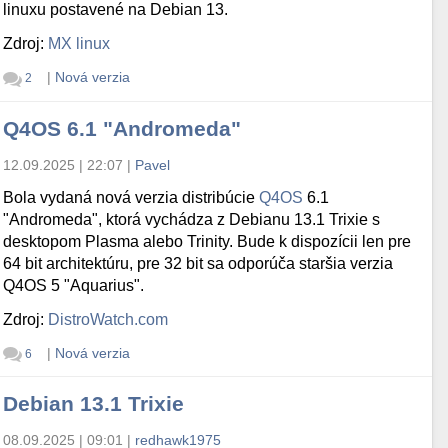
linuxu postavené na Debian 13.
Zdroj:
MX linux
|
Nová verzia
2
Q4OS 6.1 "Andromeda"
12.09.2025 | 22:07
|
Pavel
Bola vydaná nová verzia distribúcie
Q4OS
6.1
"Andromeda", ktorá vychádza z Debianu 13.1 Trixie s
desktopom Plasma alebo Trinity. Bude k dispozícii len pre
64 bit architektúru, pre 32 bit sa odporúča staršia verzia
Q4OS 5 "Aquarius".
Zdroj:
DistroWatch.com
|
Nová verzia
6
Debian 13.1 Trixie
08.09.2025 | 09:01
|
redhawk1975