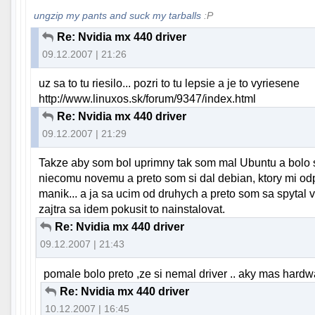
ungzip my pants and suck my tarballs
:P
Re: Nvidia mx 440 driver
09.12.2007 | 21:26
uz sa to tu riesilo... pozri to tu lepsie a je to vyriesene
http://www.linuxos.sk/forum/9347/index.html
Re: Nvidia mx 440 driver
09.12.2007 | 21:29
Takze aby som bol uprimny tak som mal Ubuntu a bolo s
niecomu novemu a preto som si dal debian, ktory mi odpo
manik... a ja sa ucim od druhych a preto som sa spytal
zajtra sa idem pokusit to nainstalovat.
Re: Nvidia mx 440 driver
09.12.2007 | 21:43
pomale bolo preto ,ze si nemal driver .. aky mas hardw
Re: Nvidia mx 440 driver
10.12.2007 | 16:45