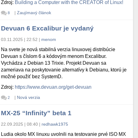
Zdroj:
Building a Computer with the CREATOR of Linux!
|
Zaujímavý článok
8
Devuan 6 Excalibur je vydaný
03.11.2025 | 22:52
|
menom
Na svete je nová stabilná verzia linuxovej distribúcie
Devuan s číslom 6 a kódovým menom Excalibur.
Vychádza z Debian 13 Trixie. Projekt Devuan sa
zameriava na poskytovanie alternatívy k Debianu, ktorú je
možné použiť bez SystemD.
Zdroj:
https://www.devuan.org/get-devuan
|
Nová verzia
2
MX-25 “Infinity” beta 1
22.09.2025 | 08:40
|
redhawk1975
Ludia okolo MX linuxu uvolnili na testovanie prvé ISO MX