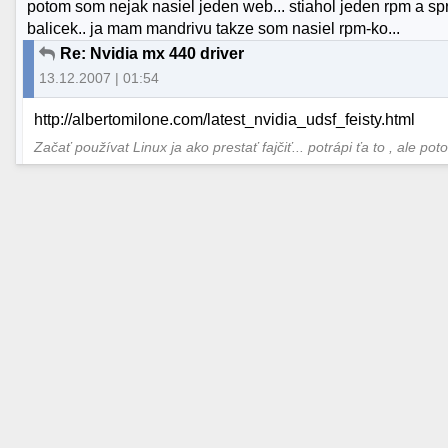
potom som nejak nasiel jeden web... stiahol jeden rpm a spr
balicek.. ja mam mandrivu takze som nasiel rpm-ko...
Re: Nvidia mx 440 driver
13.12.2007 | 01:54
http://albertomilone.com/latest_nvidia_udsf_feisty.html
Začať používat Linux ja ako prestať fajčiť... potrápi ťa to , ale pot