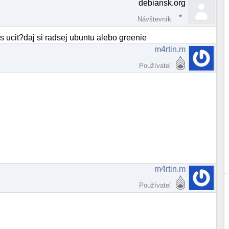
debiansk.org
Návštevník
s ucit?daj si radsej ubuntu alebo greenie
m4rtin.m
Používateľ
m4rtin.m
Používateľ