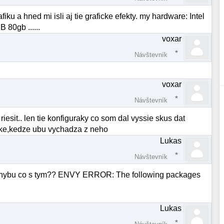
ku a hned mi isli aj tie graficke efekty. my hardware: Intel
 80gb ......
voxar
Návštevník
voxar
Návštevník
iesit.. len tie konfiguraky co som dal vyssie skus dat
vnake,kedze ubu vychadza z neho
Lukas
Návštevník
lo chybu co s tym?? ENVY ERROR: The following packages
Lukas