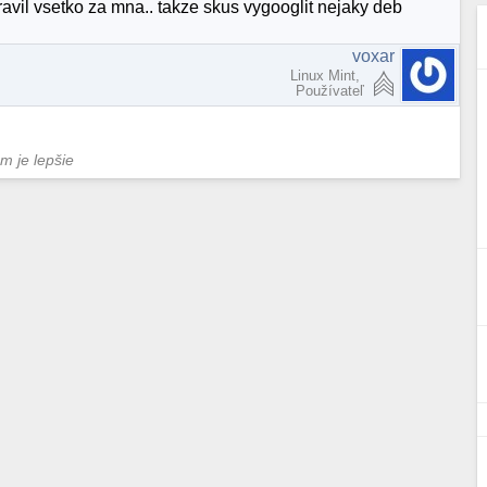
avil vsetko za mna.. takze skus vygooglit nejaky deb
voxar
Linux Mint,
Používateľ
om je lepšie