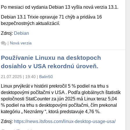
Po mesiaci od vydania Debian 13 vyšla nová verzia 13.1.
Debian 13.1 Trixie opravuje 71 chýb a pridáva 16
bezpečnostných aktualizácií.
Zdroj:
Debian
|
Nová verzia
Používanie Linuxu na desktopoch
dosiahlo v USA rekordnú úroveň.
21.07.2025 | 19:40
|
Balin50
Linux prvýkrát v histórii prekročil 5 % podiel na trhu s
desktopovými počítačmi v USA . Podľa globálnych štatistík
spoločnosti StatCounter za jún 2025 má Linux teraz 5,04
% podiel na trhu s desktopovými počítačmi, čím prekonal
kategóriu „ Neznámy “, ktorá predstavuje 4,76 %.
Zdroj:
https://news.itsfoss.com/linux-desktop-usage-usa/