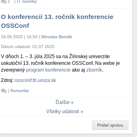
|
IT novinky
2
O konferencii 13. ročník konferencie
OSSConf
26.06.2025 | 16:50
|
Miroslav Bendík
Dátum udalosti:
01.07.2025
V dňoch 1. – 3. júla 2025 sa na Žilinskej univerzite
uskutoční 13. ročník konferencie OSSConf. Na webe je
zverejnený
program konferencie
ako aj
zborník
.
Zdroj:
ossconf.fri.uniza.sk
|
Komunita
Ďalšie
Všetky udalosti
Pridať správu