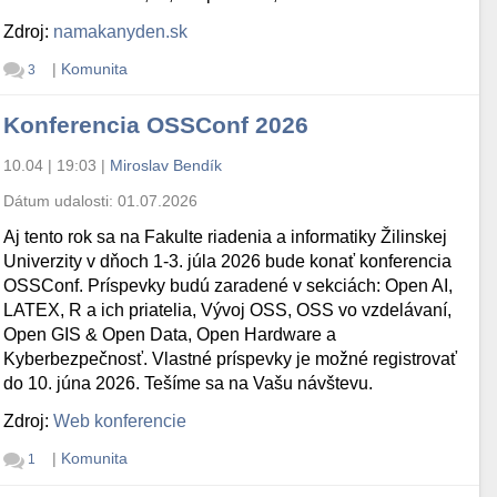
Zdroj:
namakanyden.sk
|
Komunita
3
Konferencia OSSConf 2026
10.04 | 19:03
|
Miroslav Bendík
Dátum udalosti:
01.07.2026
Aj tento rok sa na Fakulte riadenia a informatiky Žilinskej
Univerzity v dňoch 1-3. júla 2026 bude konať konferencia
OSSConf. Príspevky budú zaradené v sekciách: Open AI,
LATEX, R a ich priatelia, Vývoj OSS, OSS vo vzdelávaní,
Open GIS & Open Data, Open Hardware a
Kyberbezpečnosť. Vlastné príspevky je možné registrovať
do 10. júna 2026. Tešíme sa na Vašu návštevu.
Zdroj:
Web konferencie
|
Komunita
1