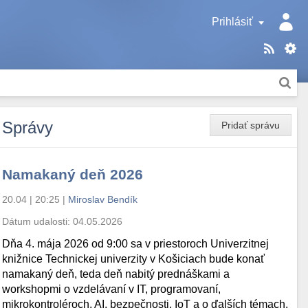
Prihlásiť
Správy
Pridať správu
Namakaný deň 2026
20.04 | 20:25
|
Miroslav Bendík
Dátum udalosti:
04.05.2026
Dňa 4. mája 2026 od 9:00 sa v priestoroch Univerzitnej
knižnice Technickej univerzity v Košiciach bude konať
namakaný deň, teda deň nabitý prednáškami a
workshopmi o vzdelávaní v IT, programovaní,
mikrokontroléroch, AI, bezpečnosti, IoT a o ďalších témach.