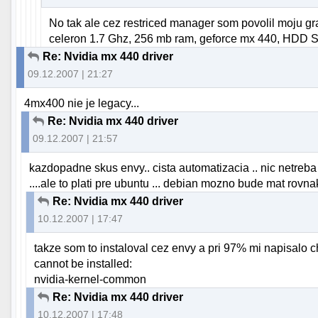
No tak ale cez restriced manager som povolil moju grafi
celeron 1.7 Ghz, 256 mb ram, geforce mx 440, HDD SB
Re: Nvidia mx 440 driver
09.12.2007 | 21:27
4mx400 nie je legacy...
Re: Nvidia mx 440 driver
09.12.2007 | 21:57
kazdopadne skus envy.. cista automatizacia .. nic netreba r
....ale to plati pre ubuntu ... debian mozno bude mat ro
Re: Nvidia mx 440 driver
10.12.2007 | 17:47
takze som to instaloval cez envy a pri 97% mi napisa
cannot be installed:
nvidia-kernel-common
Re: Nvidia mx 440 driver
10.12.2007 | 17:48