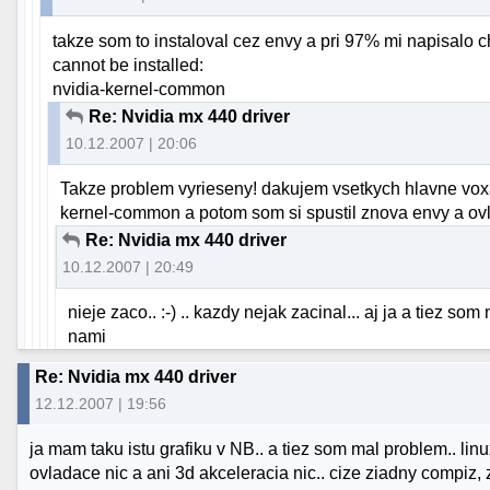
takze som to instaloval cez envy a pri 97% mi napisa
cannot be installed:
nvidia-kernel-common
Re: Nvidia mx 440 driver
10.12.2007 | 20:06
Takze problem vyrieseny! dakujem vsetkych hlavne voxar
kernel-common a potom som si spustil znova envy a ov
Re: Nvidia mx 440 driver
10.12.2007 | 20:49
nieje zaco.. :-) .. kazdy nejak zacinal... aj ja a tiez so
nami
Re: Nvidia mx 440 driver
12.12.2007 | 19:56
ja mam taku istu grafiku v NB.. a tiez som mal problem.. lin
ovladace nic a ani 3d akceleracia nic.. cize ziadny compiz, z