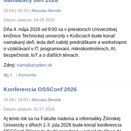
Namakaný deň 2026
20.04 | 20:25
|
Miroslav Bendík
Dátum udalosti:
04.05.2026
Dňa 4. mája 2026 od 9:00 sa v priestoroch Univerzitnej
knižnice Technickej univerzity v Košiciach bude konať
namakaný deň, teda deň nabitý prednáškami a workshopmi
o vzdelávaní v IT, programovaní, mikrokontroléroch, AI,
bezpečnosti, IoT a o ďalších témach.
Zdroj:
namakanyden.sk
|
Komunita
3
Konferencia OSSConf 2026
10.04 | 19:03
|
Miroslav Bendík
Dátum udalosti:
01.07.2026
Aj tento rok sa na Fakulte riadenia a informatiky Žilinskej
Univerzity v dňoch 1-3. júla 2026 bude konať konferencia