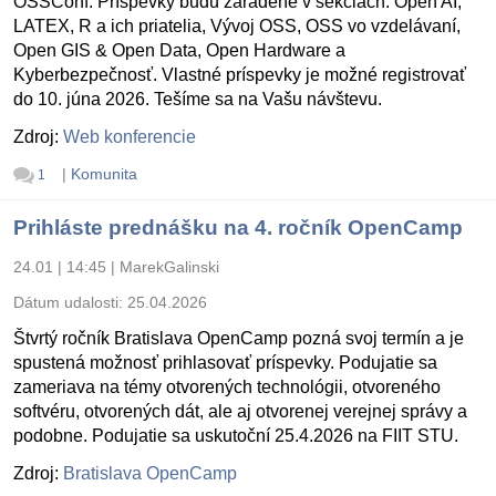
OSSConf. Príspevky budú zaradené v sekciách: Open AI,
LATEX, R a ich priatelia, Vývoj OSS, OSS vo vzdelávaní,
Open GIS & Open Data, Open Hardware a
Kyberbezpečnosť. Vlastné príspevky je možné registrovať
do 10. júna 2026. Tešíme sa na Vašu návštevu.
Zdroj:
Web konferencie
|
Komunita
1
Prihláste prednášku na 4. ročník OpenCamp
24.01 | 14:45
|
MarekGalinski
Dátum udalosti:
25.04.2026
Štvrtý ročník Bratislava OpenCamp pozná svoj termín a je
spustená možnosť prihlasovať príspevky. Podujatie sa
zameriava na témy otvorených technológii, otvoreného
softvéru, otvorených dát, ale aj otvorenej verejnej správy a
podobne. Podujatie sa uskutoční 25.4.2026 na FIIT STU.
Zdroj:
Bratislava OpenCamp