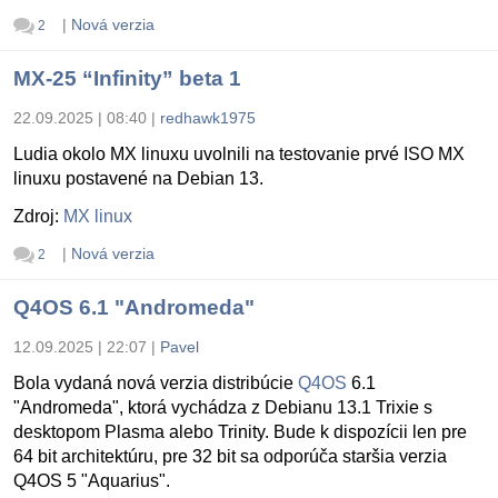
|
Nová verzia
2
MX-25 “Infinity” beta 1
22.09.2025 | 08:40
|
redhawk1975
Ludia okolo MX linuxu uvolnili na testovanie prvé ISO MX
linuxu postavené na Debian 13.
Zdroj:
MX linux
|
Nová verzia
2
Q4OS 6.1 "Andromeda"
12.09.2025 | 22:07
|
Pavel
Bola vydaná nová verzia distribúcie
Q4OS
6.1
"Andromeda", ktorá vychádza z Debianu 13.1 Trixie s
desktopom Plasma alebo Trinity. Bude k dispozícii len pre
64 bit architektúru, pre 32 bit sa odporúča staršia verzia
Q4OS 5 "Aquarius".