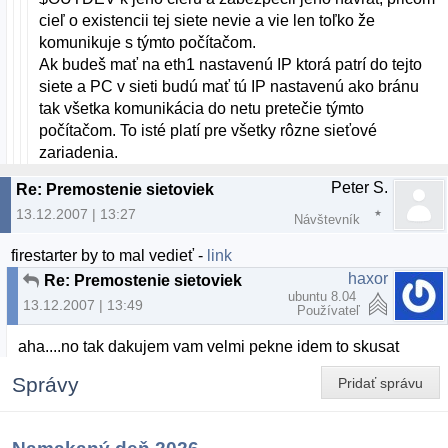
cieľ o existencii tej siete nevie a vie len toľko že
komunikuje s týmto počítačom.
Ak budeš mať na eth1 nastavenú IP ktorá patrí do tejto
siete a PC v sieti budú mať tú IP nastavenú ako bránu
tak všetka komunikácia do netu pretečie týmto
počítačom. To isté platí pre všetky rôzne sieťové
zariadenia.
Peter S.
Re: Premostenie sietoviek
13.12.2007 | 13:27
Návštevník
firestarter by to mal vedieť -
link
haxor
Re: Premostenie sietoviek
ubuntu 8.04
13.12.2007 | 13:49
Používateľ
aha....no tak dakujem vam velmi pekne idem to skusat
Správy
Pridať správu