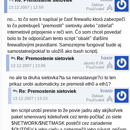
Re: Premostenie sietoviek
Debian
13.12.2007 | 12:59
Používateľ
no.... to čo som ti napísal je časť firewallu ktorá zabezpečí
to čo potrebuješ "premostiť" sietovky alebo "zdieľať"
internetové pripojenie v reči win. Čo som chcel povedať
bolo to že odporúčam tento script "obaliť" ďalšími
firewallovými pravidlami. Samozrejme fungovať bude aj
samostatne(pokiaľ to uložíš ako bash script).
haxor
Re: Premostenie sietoviek
ubuntu 8.04
13.12.2007 | 13:06
Používateľ
no ale ta druha sietovka?ta sa nenastavuje?ci to ten
prikaz urobi automaticky ze premosti eth0 a eth1?
kvaso
Re: Premostenie sietoviek
Debian
13.12.2007 | 13:23
Používateľ
ten script urobí presne to že povie jadru aby akýkoľvek
paket smerovaný kdekoľvek cez tento počítač zo siete
$NETWORK/$NETMASK postrčil cez zariadenie
$OUTDEV k jeho cieľu a zabezpečil jeho návrat, pričom