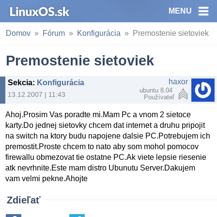
MENU
Domov
Fórum
Konfigurácia
Premostenie sietoviek
Premostenie sietoviek
haxor
Sekcia
:
Konfigurácia
ubuntu 8.04
13.12.2007 | 11:43
Používateľ
Ahoj.Prosim Vas poradte mi.Mam Pc a vnom 2 sietoce
karty.Do jednej sietovky chcem dat internet a druhu pripojit
na switch na ktory budu napojene dalsie PC.Potrebujem ich
premostit.Proste chcem to nato aby som mohol pomocov
firewallu obmezovat tie ostatne PC.Ak viete lepsie riesenie
atk nevrhnite.Este mam distro Ubunutu Server.Dakujem
vam velmi pekne.Ahojte
Zdieľať