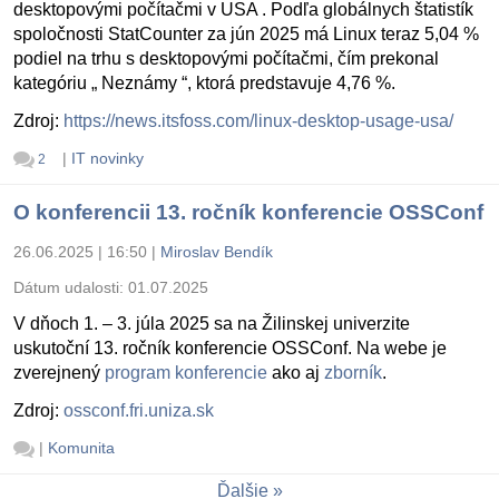
desktopovými počítačmi v USA . Podľa globálnych štatistík
spoločnosti StatCounter za jún 2025 má Linux teraz 5,04 %
podiel na trhu s desktopovými počítačmi, čím prekonal
kategóriu „ Neznámy “, ktorá predstavuje 4,76 %.
Zdroj:
https://news.itsfoss.com/linux-desktop-usage-usa/
|
IT novinky
2
O konferencii 13. ročník konferencie OSSConf
26.06.2025 | 16:50
|
Miroslav Bendík
Dátum udalosti:
01.07.2025
V dňoch 1. – 3. júla 2025 sa na Žilinskej univerzite
uskutoční 13. ročník konferencie OSSConf. Na webe je
zverejnený
program konferencie
ako aj
zborník
.
Zdroj:
ossconf.fri.uniza.sk
|
Komunita
Ďalšie