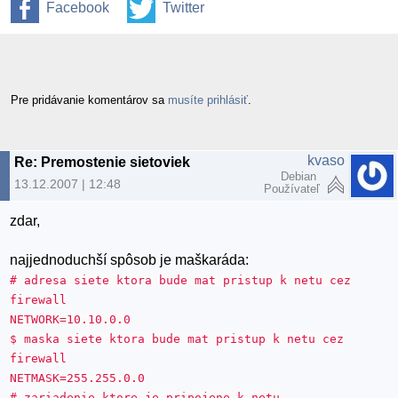
Facebook
Twitter
Pre pridávanie komentárov sa
musíte prihlásiť
.
kvaso
Re: Premostenie sietoviek
Debian
13.12.2007 | 12:48
Používateľ
zdar,
najjednoduchší spôsob je maškaráda:
# adresa siete ktora bude mat pristup k netu cez
firewall
NETWORK=10.10.0.0
$ maska siete ktora bude mat pristup k netu cez
firewall
NETMASK=255.255.0.0
# zariadenie ktore je pripojene k netu