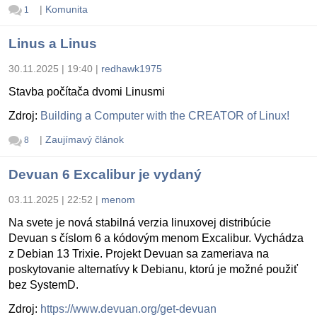
|
Komunita
1
Linus a Linus
30.11.2025 | 19:40
|
redhawk1975
Stavba počítača dvomi Linusmi
Zdroj:
Building a Computer with the CREATOR of Linux!
|
Zaujímavý článok
8
Devuan 6 Excalibur je vydaný
03.11.2025 | 22:52
|
menom
Na svete je nová stabilná verzia linuxovej distribúcie
Devuan s číslom 6 a kódovým menom Excalibur. Vychádza
z Debian 13 Trixie. Projekt Devuan sa zameriava na
poskytovanie alternatívy k Debianu, ktorú je možné použiť
bez SystemD.
Zdroj:
https://www.devuan.org/get-devuan