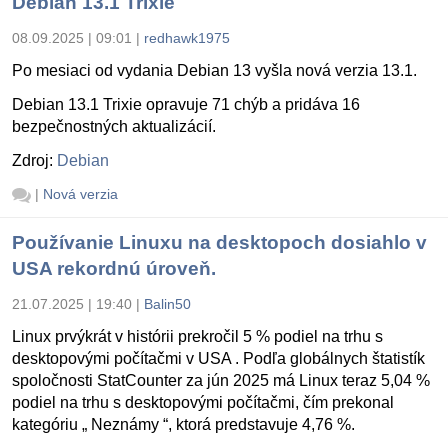
Debian 13.1 Trixie
08.09.2025 | 09:01
|
redhawk1975
Po mesiaci od vydania Debian 13 vyšla nová verzia 13.1.
Debian 13.1 Trixie opravuje 71 chýb a pridáva 16
bezpečnostných aktualizácií.
Zdroj:
Debian
|
Nová verzia
Používanie Linuxu na desktopoch dosiahlo v
USA rekordnú úroveň.
21.07.2025 | 19:40
|
Balin50
Linux prvýkrát v histórii prekročil 5 % podiel na trhu s
desktopovými počítačmi v USA . Podľa globálnych štatistík
spoločnosti StatCounter za jún 2025 má Linux teraz 5,04 %
podiel na trhu s desktopovými počítačmi, čím prekonal
kategóriu „ Neznámy “, ktorá predstavuje 4,76 %.