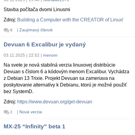
Stavba počítača dvomi Linusmi
Zdroj:
Building a Computer with the CREATOR of Linux!
|
Zaujímavý článok
8
Devuan 6 Excalibur je vydaný
03.11.2025 | 22:52
|
menom
Na svete je nová stabilná verzia linuxovej distribúcie
Devuan s číslom 6 a kódovým menom Excalibur. Vychádza
z Debian 13 Trixie. Projekt Devuan sa zameriava na
poskytovanie alternatívy k Debianu, ktorú je možné použiť
bez SystemD.
Zdroj:
https://www.devuan.org/get-devuan
|
Nová verzia
2
MX-25 “Infinity” beta 1