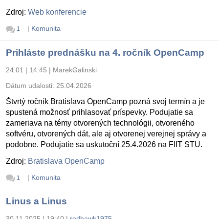
Zdroj:
Web konferencie
|
Komunita
1
Prihláste prednášku na 4. ročník OpenCamp
24.01 | 14:45
|
MarekGalinski
Dátum udalosti:
25.04.2026
Štvrtý ročník Bratislava OpenCamp pozná svoj termín a je
spustená možnosť prihlasovať príspevky. Podujatie sa
zameriava na témy otvorených technológii, otvoreného
softvéru, otvorených dát, ale aj otvorenej verejnej správy a
podobne. Podujatie sa uskutoční 25.4.2026 na FIIT STU.
Zdroj:
Bratislava OpenCamp
|
Komunita
1
Linus a Linus
30.11.2025 | 19:40
|
redhawk1975