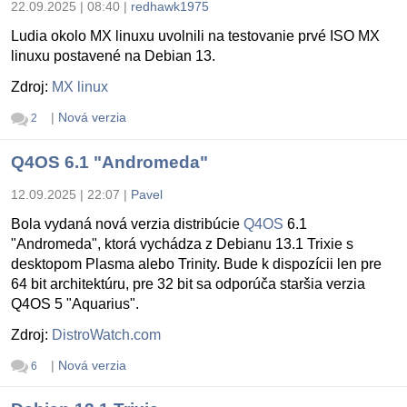
22.09.2025 | 08:40
|
redhawk1975
Ludia okolo MX linuxu uvolnili na testovanie prvé ISO MX
linuxu postavené na Debian 13.
Zdroj:
MX linux
|
Nová verzia
2
Q4OS 6.1 "Andromeda"
12.09.2025 | 22:07
|
Pavel
Bola vydaná nová verzia distribúcie
Q4OS
6.1
"Andromeda", ktorá vychádza z Debianu 13.1 Trixie s
desktopom Plasma alebo Trinity. Bude k dispozícii len pre
64 bit architektúru, pre 32 bit sa odporúča staršia verzia
Q4OS 5 "Aquarius".
Zdroj:
DistroWatch.com
|
Nová verzia
6