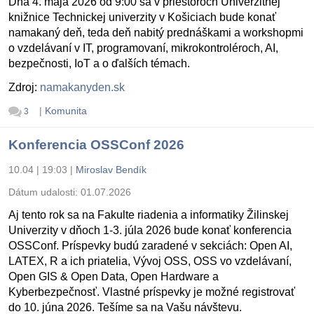
Dňa 4. mája 2026 od 9:00 sa v priestoroch Univerzitnej
knižnice Technickej univerzity v Košiciach bude konať
namakaný deň, teda deň nabitý prednáškami a workshopmi
o vzdelávaní v IT, programovaní, mikrokontroléroch, AI,
bezpečnosti, IoT a o ďalších témach.
Zdroj:
namakanyden.sk
|
Komunita
3
Konferencia OSSConf 2026
10.04 | 19:03
|
Miroslav Bendík
Dátum udalosti:
01.07.2026
Aj tento rok sa na Fakulte riadenia a informatiky Žilinskej
Univerzity v dňoch 1-3. júla 2026 bude konať konferencia
OSSConf. Príspevky budú zaradené v sekciách: Open AI,
LATEX, R a ich priatelia, Vývoj OSS, OSS vo vzdelávaní,
Open GIS & Open Data, Open Hardware a
Kyberbezpečnosť. Vlastné príspevky je možné registrovať
do 10. júna 2026. Tešíme sa na Vašu návštevu.