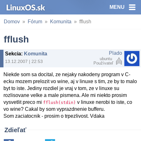
MENU
Domov
Fórum
Komunita
fflush
fflush
Plado
Sekcia
:
Komunita
ubuntu
13.12.2007 | 22:53
Používateľ
Niekde som sa docital, ze nejaky nakodeny program v C-
ecku mozem prelozit vo wine, aj v linuxe s tim, ze by to malo
byt to iste. Jediny rozdiel je vraj v tom, ze v linuxe su
rozlisovane velke a male pismena. Ale mi niekto prosim
vysvetlit preco mi
v linuxe nerobi to iste, co
fflush(stdin)
vo wine? Cakal by som vyprazdnenie bufferu.
Som zaciatocnik - prosim o trpezlivost. Vdaka
Zdieľať