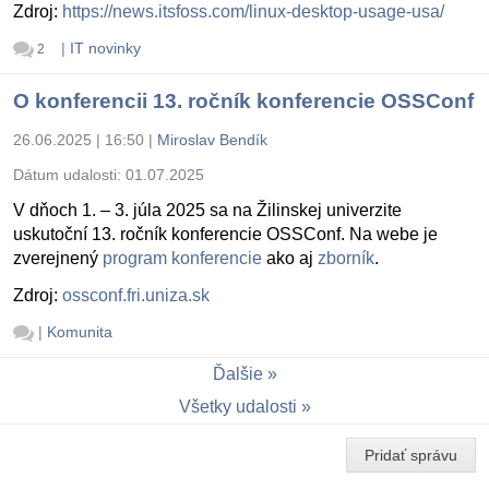
Zdroj:
https://news.itsfoss.com/linux-desktop-usage-usa/
|
IT novinky
2
O konferencii 13. ročník konferencie OSSConf
26.06.2025 | 16:50
|
Miroslav Bendík
Dátum udalosti:
01.07.2025
V dňoch 1. – 3. júla 2025 sa na Žilinskej univerzite
uskutoční 13. ročník konferencie OSSConf. Na webe je
zverejnený
program konferencie
ako aj
zborník
.
Zdroj:
ossconf.fri.uniza.sk
|
Komunita
Ďalšie
Všetky udalosti
Pridať správu