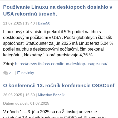
Používanie Linuxu na desktopoch dosiahlo v
USA rekordnú úroveň.
21.07.2025 | 19:40
|
Balin50
Linux prvýkrát v histórii prekročil 5 % podiel na trhu s
desktopovými počítačmi v USA . Podľa globálnych štatistík
spoločnosti StatCounter za jún 2025 má Linux teraz 5,04 %
podiel na trhu s desktopovými počítačmi, čím prekonal
kategóriu „ Neznámy “, ktorá predstavuje 4,76 %.
Zdroj:
https://news.itsfoss.com/linux-desktop-usage-usa/
|
IT novinky
2
O konferencii 13. ročník konferencie OSSConf
26.06.2025 | 16:50
|
Miroslav Bendík
Dátum udalosti:
01.07.2025
V dňoch 1. – 3. júla 2025 sa na Žilinskej univerzite
uskutoční 13. ročník konferencie OSSConf. Na webe je