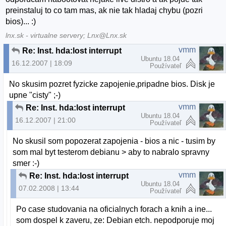
preinstaluj to co tam mas, ak nie tak hladaj chybu (pozri
bios)... :)
lnx.sk - virtualne servery; Lnx@Lnx.sk
vmm
Re: Inst. hda:lost interrupt
Ubuntu 18.04
16.12.2007 | 18:09
Používateľ
No skusim pozret fyzicke zapojenie,pripadne bios. Disk je
upne "cisty" ;-)
vmm
Re: Inst. hda:lost interrupt
Ubuntu 18.04
16.12.2007 | 21:00
Používateľ
No skusil som popozerat zapojenia - bios a nic - tusim by
som mal byt testerom debianu > aby to nabralo spravny
smer :-)
vmm
Re: Inst. hda:lost interrupt
Ubuntu 18.04
07.02.2008 | 13:44
Používateľ
Po case studovania na oficialnych forach a knih a ine...
som dospel k zaveru, ze: Debian etch. nepodporuje moj