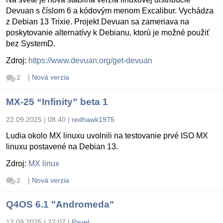
Devuan s číslom 6 a kódovým menom Excalibur. Vychádza
z Debian 13 Trixie. Projekt Devuan sa zameriava na
poskytovanie alternatívy k Debianu, ktorú je možné použiť
bez SystemD.
Zdroj:
https://www.devuan.org/get-devuan
|
Nová verzia
2
MX-25 “Infinity” beta 1
22.09.2025 | 08:40
|
redhawk1975
Ludia okolo MX linuxu uvolnili na testovanie prvé ISO MX
linuxu postavené na Debian 13.
Zdroj:
MX linux
|
Nová verzia
2
Q4OS 6.1 "Andromeda"
12.09.2025 | 22:07
|
Pavel