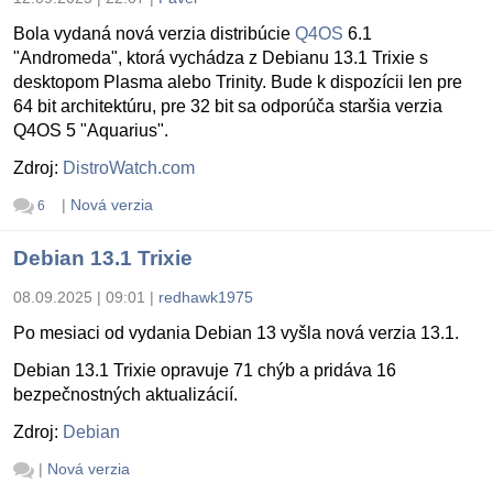
Bola vydaná nová verzia distribúcie
Q4OS
6.1
"Andromeda", ktorá vychádza z Debianu 13.1 Trixie s
desktopom Plasma alebo Trinity. Bude k dispozícii len pre
64 bit architektúru, pre 32 bit sa odporúča staršia verzia
Q4OS 5 "Aquarius".
Zdroj:
DistroWatch.com
|
Nová verzia
6
Debian 13.1 Trixie
08.09.2025 | 09:01
|
redhawk1975
Po mesiaci od vydania Debian 13 vyšla nová verzia 13.1.
Debian 13.1 Trixie opravuje 71 chýb a pridáva 16
bezpečnostných aktualizácií.
Zdroj:
Debian
|
Nová verzia