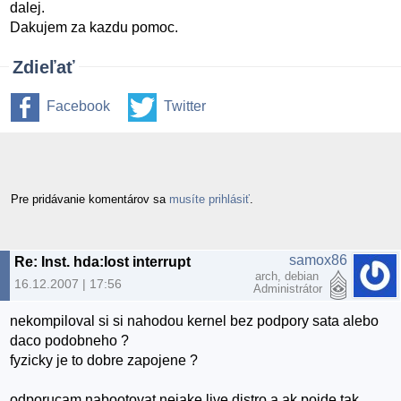
dalej.
Dakujem za kazdu pomoc.
Zdieľať
Facebook
Twitter
Pre pridávanie komentárov sa
musíte prihlásiť
.
samox86
Re: Inst. hda:lost interrupt
arch, debian
16.12.2007 | 17:56
Administrátor
nekompiloval si si nahodou kernel bez podpory sata alebo
daco podobneho ?
fyzicky je to dobre zapojene ?
odporucam nabootovat nejake live distro a ak pojde tak