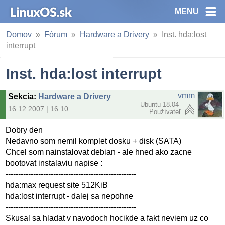
MENU
Domov
Fórum
Hardware a Drivery
Inst. hda:lost
interrupt
Inst. hda:lost interrupt
vmm
Sekcia
:
Hardware a Drivery
Ubuntu 18.04
16.12.2007 | 16:10
Používateľ
Dobry den
Nedavno som nemil komplet dosku + disk (SATA)
Chcel som nainstalovat debian - ale hned ako zacne
bootovat instalaviu napise :
----------------------------------------------------
hda:max request site 512KiB
hda:lost interrupt - dalej sa nepohne
----------------------------------------------------
Skusal sa hladat v navodoch hocikde a fakt neviem uz co