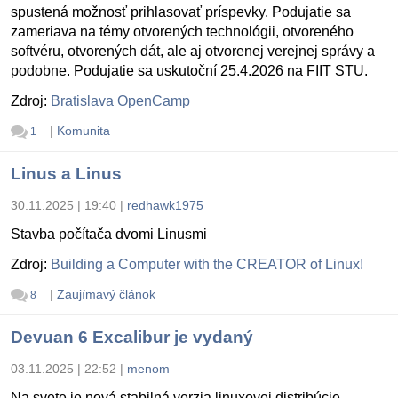
spustená možnosť prihlasovať príspevky. Podujatie sa
zameriava na témy otvorených technológii, otvoreného
softvéru, otvorených dát, ale aj otvorenej verejnej správy a
podobne. Podujatie sa uskutoční 25.4.2026 na FIIT STU.
Zdroj:
Bratislava OpenCamp
|
Komunita
1
Linus a Linus
30.11.2025 | 19:40
|
redhawk1975
Stavba počítača dvomi Linusmi
Zdroj:
Building a Computer with the CREATOR of Linux!
|
Zaujímavý článok
8
Devuan 6 Excalibur je vydaný
03.11.2025 | 22:52
|
menom
Na svete je nová stabilná verzia linuxovej distribúcie