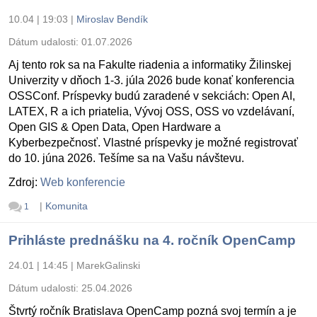
10.04 | 19:03
|
Miroslav Bendík
Dátum udalosti:
01.07.2026
Aj tento rok sa na Fakulte riadenia a informatiky Žilinskej
Univerzity v dňoch 1-3. júla 2026 bude konať konferencia
OSSConf. Príspevky budú zaradené v sekciách: Open AI,
LATEX, R a ich priatelia, Vývoj OSS, OSS vo vzdelávaní,
Open GIS & Open Data, Open Hardware a
Kyberbezpečnosť. Vlastné príspevky je možné registrovať
do 10. júna 2026. Tešíme sa na Vašu návštevu.
Zdroj:
Web konferencie
|
Komunita
1
Prihláste prednášku na 4. ročník OpenCamp
24.01 | 14:45
|
MarekGalinski
Dátum udalosti:
25.04.2026
Štvrtý ročník Bratislava OpenCamp pozná svoj termín a je