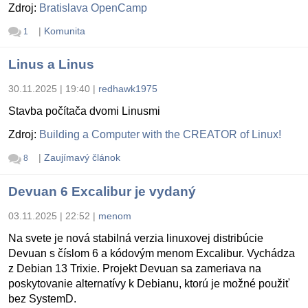
Zdroj:
Bratislava OpenCamp
|
Komunita
1
Linus a Linus
30.11.2025 | 19:40
|
redhawk1975
Stavba počítača dvomi Linusmi
Zdroj:
Building a Computer with the CREATOR of Linux!
|
Zaujímavý článok
8
Devuan 6 Excalibur je vydaný
03.11.2025 | 22:52
|
menom
Na svete je nová stabilná verzia linuxovej distribúcie
Devuan s číslom 6 a kódovým menom Excalibur. Vychádza
z Debian 13 Trixie. Projekt Devuan sa zameriava na
poskytovanie alternatívy k Debianu, ktorú je možné použiť
bez SystemD.