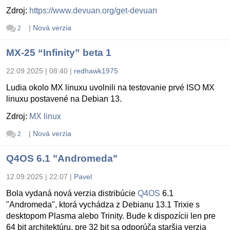
Zdroj:
https://www.devuan.org/get-devuan
|
Nová verzia
2
MX-25 “Infinity” beta 1
22.09.2025 | 08:40
|
redhawk1975
Ludia okolo MX linuxu uvolnili na testovanie prvé ISO MX
linuxu postavené na Debian 13.
Zdroj:
MX linux
|
Nová verzia
2
Q4OS 6.1 "Andromeda"
12.09.2025 | 22:07
|
Pavel
Bola vydaná nová verzia distribúcie
Q4OS
6.1
"Andromeda", ktorá vychádza z Debianu 13.1 Trixie s
desktopom Plasma alebo Trinity. Bude k dispozícii len pre
64 bit architektúru, pre 32 bit sa odporúča staršia verzia