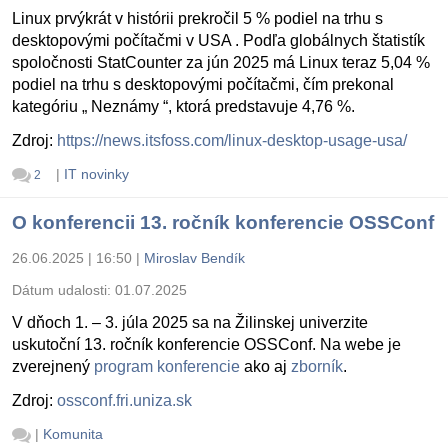
Linux prvýkrát v histórii prekročil 5 % podiel na trhu s
desktopovými počítačmi v USA . Podľa globálnych štatistík
spoločnosti StatCounter za jún 2025 má Linux teraz 5,04 %
podiel na trhu s desktopovými počítačmi, čím prekonal
kategóriu „ Neznámy “, ktorá predstavuje 4,76 %.
Zdroj:
https://news.itsfoss.com/linux-desktop-usage-usa/
|
IT novinky
2
O konferencii 13. ročník konferencie OSSConf
26.06.2025 | 16:50
|
Miroslav Bendík
Dátum udalosti:
01.07.2025
V dňoch 1. – 3. júla 2025 sa na Žilinskej univerzite
uskutoční 13. ročník konferencie OSSConf. Na webe je
zverejnený
program konferencie
ako aj
zborník
.
Zdroj:
ossconf.fri.uniza.sk
|
Komunita