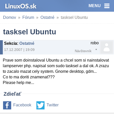
MENU
Domov
Fórum
Ostatné
tasksel Ubuntu
tasksel Ubuntu
robo
Sekcia
:
Ostatné
17.12.2007 | 19:09
Návštevník
Prave som doinstaloval Ubuntu a chcel som si nainstalovat
lampserver php. napisal som sudo tasksel a dal ok. A zrazu
to zacalo mazat cely system. Gnome desktop, gdm...
Co to ma doriti znamenat???
Please help me...
Zdieľať
Facebook
Twitter