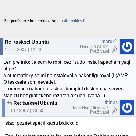
Pre pridávanie komentárov sa
musíte prihlásiť
.
marek``
Re: tasksel Ubuntu
Ubuntu 9.04 KK
18.12.2007 | 12:43
Používateľ
Len pre info: Ja som to robil cez "sudo install apache mysql
php5"
a automaticky sa mi nainstaloval a nakonfiguroval (L)AMP.
O tasksele som nevedel.
... nemeni ti nahodou tasksel komplet desktop na server-
stanicu bez grafickeho rozhrania? (len uvaha...)
thinos
Re: tasksel Ubuntu
Mandriva / fluxbox /
18.12.2007 | 13:59
Používateľ
staci pozriet specifikaciu balicku ::