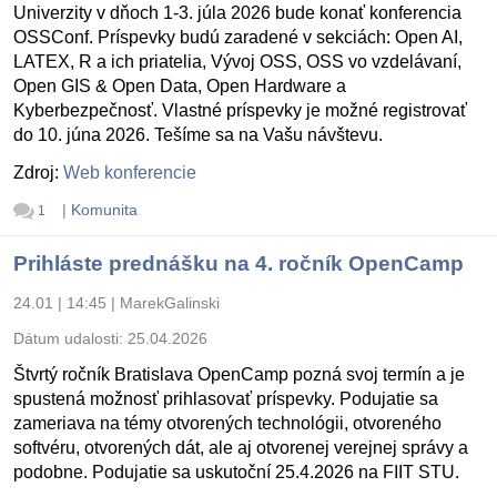
Univerzity v dňoch 1-3. júla 2026 bude konať konferencia
OSSConf. Príspevky budú zaradené v sekciách: Open AI,
LATEX, R a ich priatelia, Vývoj OSS, OSS vo vzdelávaní,
Open GIS & Open Data, Open Hardware a
Kyberbezpečnosť. Vlastné príspevky je možné registrovať
do 10. júna 2026. Tešíme sa na Vašu návštevu.
Zdroj:
Web konferencie
|
Komunita
1
Prihláste prednášku na 4. ročník OpenCamp
24.01 | 14:45
|
MarekGalinski
Dátum udalosti:
25.04.2026
Štvrtý ročník Bratislava OpenCamp pozná svoj termín a je
spustená možnosť prihlasovať príspevky. Podujatie sa
zameriava na témy otvorených technológii, otvoreného
softvéru, otvorených dát, ale aj otvorenej verejnej správy a
podobne. Podujatie sa uskutoční 25.4.2026 na FIIT STU.