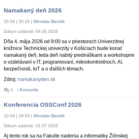
Namakaný deň 2026
20.04 | 20:25
|
Miroslav Bendík
Dátum udalosti:
04.05.2026
Dňa 4. mája 2026 od 9:00 sa v priestoroch Univerzitnej
knižnice Technickej univerzity v Košiciach bude konať
namakaný deň, teda deň nabitý prednáškami a workshopmi
o vzdelávaní v IT, programovaní, mikrokontroléroch, AI,
bezpečnosti, IoT a o ďalších témach.
Zdroj:
namakanyden.sk
|
Komunita
3
Konferencia OSSConf 2026
10.04 | 19:03
|
Miroslav Bendík
Dátum udalosti:
01.07.2026
Aj tento rok sa na Fakulte riadenia a informatiky Žilinskej