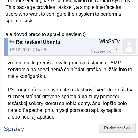
Tool for selecting tasks for installation on Debian systems
This package provides 'tasksel', a simple interface for
users who want to configure their system to perform a
specific task.
ale dovod preco to spravilo neviem :)
WlaSaTy
Re: tasksel Ubuntu
18.12.2007 | 14:09
Návštevník
zrejme mu to preinštalovalo pracovnú stanicu LAMP
servrom a na servri nemá čo hľadať grafika. bližšie info to
má v konfiguráku.
PS.: nejedná sa o chybu ale o vlastnosť, veď kto z nás by
si chcel strúhať drevené špáradlá na zuby pomocou
tesárskej sekery ktorou sa robia domy. áno, lepšie bolo
nahodiť apache, php, mysql pomocou apt, synaptics
alebo hoci aj aptitude.
Správy
Pridať správu