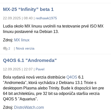
MX-25 “Infinity” beta 1
22.09.2025 | 08:40
|
redhawk1975
Ludia okolo MX linuxu uvolnili na testovanie prvé ISO MX
linuxu postavené na Debian 13.
Zdroj:
MX linux
|
Nová verzia
2
Q4OS 6.1 "Andromeda"
12.09.2025 | 22:07
|
Pavel
Bola vydaná nová verzia distribúcie
Q4OS
6.1
"Andromeda", ktorá vychádza z Debianu 13.1 Trixie s
desktopom Plasma alebo Trinity. Bude k dispozícii len pre
64 bit architektúru, pre 32 bit sa odporúča staršia verzia
Q4OS 5 "Aquarius".
Zdroj:
DistroWatch.com