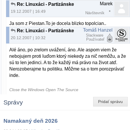
Marek
Re: Linuxáci - Partizánske
19.12.2007 | 16:49
Návštevník
Ja som z Piestan.To je docela blizko topolcian..
Tomáš Hanzel
Re: Linuxáci - Partizánske
Slackware
20.12.2007 | 10:32
Používateľ
Alé áno, po zrelom uvážení, áno. Ale aspom viem že
nebojujem proti luďom ktorý niekedy za nič nemôžu, a že
sú to len jedinci. A to že každý má právo na život atď.
Nerozoberajme tu politiku. Môžme sa o tom porozprávať
inde.
Close the Windows Open The Source
Správy
Pridať správu
Namakaný deň 2026