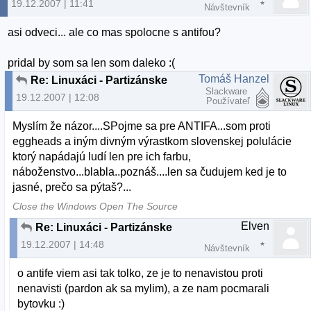
19.12.2007 | 11:41
Návštevník
asi odveci... ale co mas spolocne s antifou?
pridal by som sa len som daleko :(
Tomáš Hanzel
Re: Linuxáci - Partizánske
Slackware
19.12.2007 | 12:08
Používateľ
Myslím že názor....SPojme sa pre ANTIFA...som proti
eggheads a iným divným výrastkom slovenskej polulácie
ktorý napádajú ludí len pre ich farbu,
náboženstvo...blabla..poznáš....len sa čudujem ked je to
jasné, prečo sa pýtaš?...
Close the Windows Open The Source
Elven
Re: Linuxáci - Partizánske
19.12.2007 | 14:48
Návštevník
o antife viem asi tak tolko, ze je to nenavistou proti
nenavisti (pardon ak sa mylim), a ze nam pocmarali
bytovku :)