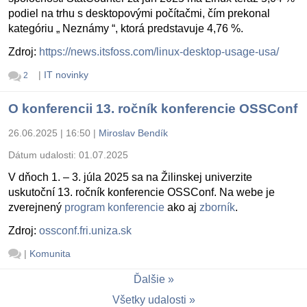
podiel na trhu s desktopovými počítačmi, čím prekonal
kategóriu „ Neznámy “, ktorá predstavuje 4,76 %.
Zdroj:
https://news.itsfoss.com/linux-desktop-usage-usa/
|
IT novinky
2
O konferencii 13. ročník konferencie OSSConf
26.06.2025 | 16:50
|
Miroslav Bendík
Dátum udalosti:
01.07.2025
V dňoch 1. – 3. júla 2025 sa na Žilinskej univerzite
uskutoční 13. ročník konferencie OSSConf. Na webe je
zverejnený
program konferencie
ako aj
zborník
.
Zdroj:
ossconf.fri.uniza.sk
|
Komunita
Ďalšie
Všetky udalosti