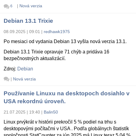
|
Nová verzia
6
Debian 13.1 Trixie
08.09.2025 | 09:01
|
redhawk1975
Po mesiaci od vydania Debian 13 vyšla nová verzia 13.1.
Debian 13.1 Trixie opravuje 71 chýb a pridáva 16
bezpečnostných aktualizácií.
Zdroj:
Debian
|
Nová verzia
Používanie Linuxu na desktopoch dosiahlo v
USA rekordnú úroveň.
21.07.2025 | 19:40
|
Balin50
Linux prvýkrát v histórii prekročil 5 % podiel na trhu s
desktopovými počítačmi v USA . Podľa globálnych štatistík
spoločnosti StatCounter za jún 2025 má Linux teraz 5,04 %