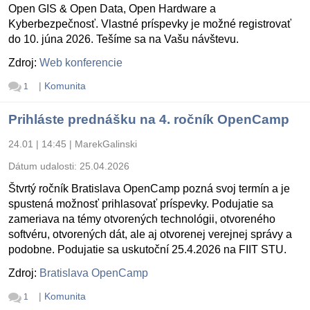
Open GIS & Open Data, Open Hardware a
Kyberbezpečnosť. Vlastné príspevky je možné registrovať
do 10. júna 2026. Tešíme sa na Vašu návštevu.
Zdroj:
Web konferencie
|
Komunita
1
Prihláste prednášku na 4. ročník OpenCamp
24.01 | 14:45
|
MarekGalinski
Dátum udalosti:
25.04.2026
Štvrtý ročník Bratislava OpenCamp pozná svoj termín a je
spustená možnosť prihlasovať príspevky. Podujatie sa
zameriava na témy otvorených technológii, otvoreného
softvéru, otvorených dát, ale aj otvorenej verejnej správy a
podobne. Podujatie sa uskutoční 25.4.2026 na FIIT STU.
Zdroj:
Bratislava OpenCamp
|
Komunita
1