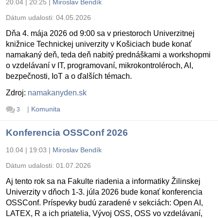
20.04 | 20:25
|
Miroslav Bendík
Dátum udalosti:
04.05.2026
Dňa 4. mája 2026 od 9:00 sa v priestoroch Univerzitnej
knižnice Technickej univerzity v Košiciach bude konať
namakaný deň, teda deň nabitý prednáškami a workshopmi
o vzdelávaní v IT, programovaní, mikrokontroléroch, AI,
bezpečnosti, IoT a o ďalších témach.
Zdroj:
namakanyden.sk
|
Komunita
3
Konferencia OSSConf 2026
10.04 | 19:03
|
Miroslav Bendík
Dátum udalosti:
01.07.2026
Aj tento rok sa na Fakulte riadenia a informatiky Žilinskej
Univerzity v dňoch 1-3. júla 2026 bude konať konferencia
OSSConf. Príspevky budú zaradené v sekciách: Open AI,
LATEX, R a ich priatelia, Vývoj OSS, OSS vo vzdelávaní,