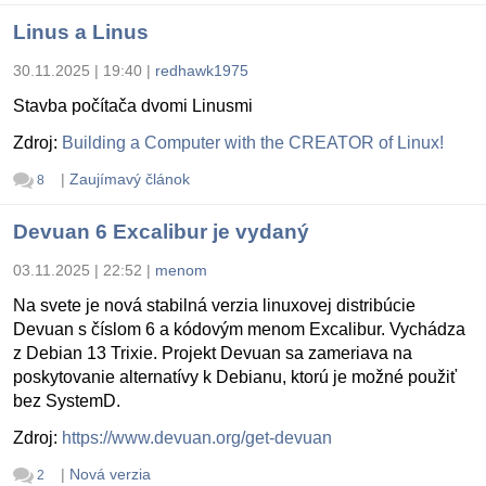
Linus a Linus
30.11.2025 | 19:40
|
redhawk1975
Stavba počítača dvomi Linusmi
Zdroj:
Building a Computer with the CREATOR of Linux!
|
Zaujímavý článok
8
Devuan 6 Excalibur je vydaný
03.11.2025 | 22:52
|
menom
Na svete je nová stabilná verzia linuxovej distribúcie
Devuan s číslom 6 a kódovým menom Excalibur. Vychádza
z Debian 13 Trixie. Projekt Devuan sa zameriava na
poskytovanie alternatívy k Debianu, ktorú je možné použiť
bez SystemD.
Zdroj:
https://www.devuan.org/get-devuan
|
Nová verzia
2