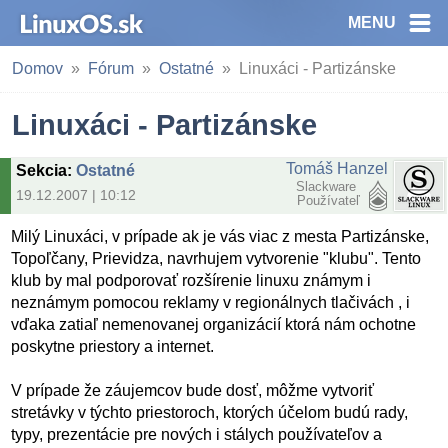
MENU
Domov
Fórum
Ostatné
Linuxáci - Partizánske
Linuxáci - Partizánske
Tomáš Hanzel
Sekcia
:
Ostatné
Slackware
19.12.2007 | 10:12
Používateľ
Milý Linuxáci, v prípade ak je vás viac z mesta Partizánske,
Topoľčany, Prievidza, navrhujem vytvorenie "klubu". Tento
klub by mal podporovať rozšírenie linuxu známym i
neznámym pomocou reklamy v regionálnych tlačivách , i
vďaka zatiaľ nemenovanej organizácií ktorá nám ochotne
poskytne priestory a internet.
V prípade že záujemcov bude dosť, môžme vytvoriť
stretávky v týchto priestoroch, ktorých účelom budú rady,
typy, prezentácie pre nových i stálych používateľov a