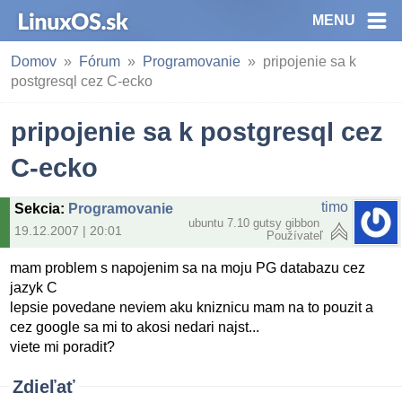
MENU
Domov
Fórum
Programovanie
pripojenie sa k
postgresql cez C-ecko
pripojenie sa k postgresql cez
C-ecko
timo
Sekcia
:
Programovanie
ubuntu 7.10 gutsy gibbon
19.12.2007 | 20:01
Používateľ
mam problem s napojenim sa na moju PG databazu cez
jazyk C
lepsie povedane neviem aku kniznicu mam na to pouzit a
cez google sa mi to akosi nedari najst...
viete mi poradit?
Zdieľať