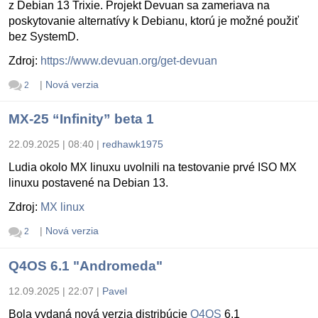
z Debian 13 Trixie. Projekt Devuan sa zameriava na
poskytovanie alternatívy k Debianu, ktorú je možné použiť
bez SystemD.
Zdroj:
https://www.devuan.org/get-devuan
|
Nová verzia
2
MX-25 “Infinity” beta 1
22.09.2025 | 08:40
|
redhawk1975
Ludia okolo MX linuxu uvolnili na testovanie prvé ISO MX
linuxu postavené na Debian 13.
Zdroj:
MX linux
|
Nová verzia
2
Q4OS 6.1 "Andromeda"
12.09.2025 | 22:07
|
Pavel
Bola vydaná nová verzia distribúcie
Q4OS
6.1