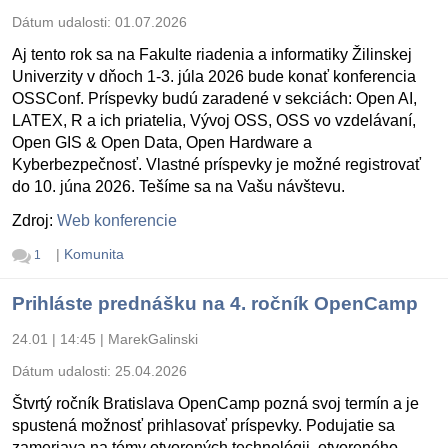
Dátum udalosti:
01.07.2026
Aj tento rok sa na Fakulte riadenia a informatiky Žilinskej
Univerzity v dňoch 1-3. júla 2026 bude konať konferencia
OSSConf. Príspevky budú zaradené v sekciách: Open AI,
LATEX, R a ich priatelia, Vývoj OSS, OSS vo vzdelávaní,
Open GIS & Open Data, Open Hardware a
Kyberbezpečnosť. Vlastné príspevky je možné registrovať
do 10. júna 2026. Tešíme sa na Vašu návštevu.
Zdroj:
Web konferencie
|
Komunita
1
Prihláste prednášku na 4. ročník OpenCamp
24.01 | 14:45
|
MarekGalinski
Dátum udalosti:
25.04.2026
Štvrtý ročník Bratislava OpenCamp pozná svoj termín a je
spustená možnosť prihlasovať príspevky. Podujatie sa
zameriava na témy otvorených technológii, otvoreného