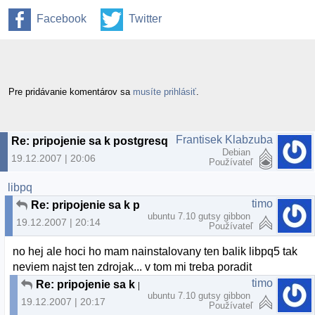
Facebook
Twitter
Pre pridávanie komentárov sa
musíte prihlásiť
.
Frantisek Klabzuba
Re: pripojenie sa k postgresql cez C-ecko
Debian
19.12.2007 | 20:06
Používateľ
libpq
timo
Re: pripojenie sa k postgresql cez C-ecko
ubuntu 7.10 gutsy gibbon
19.12.2007 | 20:14
Používateľ
no hej ale hoci ho mam nainstalovany ten balik libpq5 tak
neviem najst ten zdrojak... v tom mi treba poradit
timo
Re: pripojenie sa k postgresql cez C-ecko
ubuntu 7.10 gutsy gibbon
19.12.2007 | 20:17
Používateľ