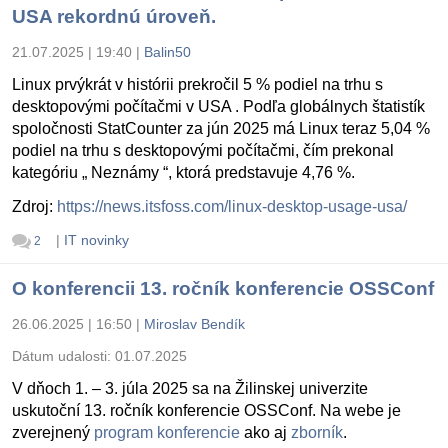
USA rekordnú úroveň.
21.07.2025 | 19:40
|
Balin50
Linux prvýkrát v histórii prekročil 5 % podiel na trhu s
desktopovými počítačmi v USA . Podľa globálnych štatistík
spoločnosti StatCounter za jún 2025 má Linux teraz 5,04 %
podiel na trhu s desktopovými počítačmi, čím prekonal
kategóriu „ Neznámy “, ktorá predstavuje 4,76 %.
Zdroj:
https://news.itsfoss.com/linux-desktop-usage-usa/
|
IT novinky
2
O konferencii 13. ročník konferencie OSSConf
26.06.2025 | 16:50
|
Miroslav Bendík
Dátum udalosti:
01.07.2025
V dňoch 1. – 3. júla 2025 sa na Žilinskej univerzite
uskutoční 13. ročník konferencie OSSConf. Na webe je
zverejnený
program konferencie
ako aj
zborník
.