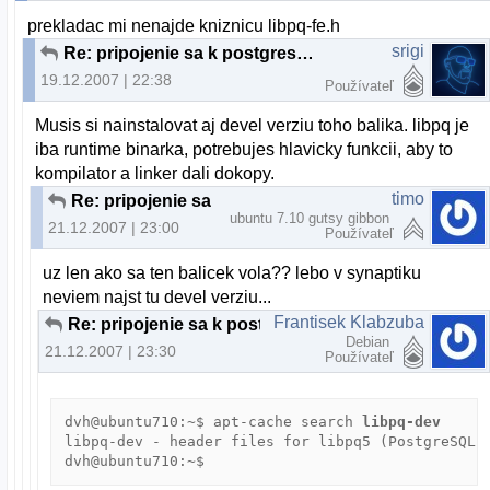
prekladac mi nenajde kniznicu libpq-fe.h
srigi
Re: pripojenie sa k postgresql cez C-ecko
19.12.2007 | 22:38
Používateľ
Musis si nainstalovat aj devel verziu toho balika. libpq je
iba runtime binarka, potrebujes hlavicky funkcii, aby to
kompilator a linker dali dokopy.
timo
Re: pripojenie sa k postgresql cez C-ecko
ubuntu 7.10 gutsy gibbon
21.12.2007 | 23:00
Používateľ
uz len ako sa ten balicek vola?? lebo v synaptiku
neviem najst tu devel verziu...
Frantisek Klabzuba
Re: pripojenie sa k postgresql cez C-ecko
Debian
21.12.2007 | 23:30
Používateľ
dvh@ubuntu710:~$ apt-cache search
 libpq-dev
libpq-dev - header files for libpq5 (PostgreSQL l