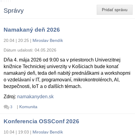
Správy
Pridať správu
Namakaný deň 2026
20.04 | 20:25
|
Miroslav Bendík
Dátum udalosti:
04.05.2026
Dňa 4. mája 2026 od 9:00 sa v priestoroch Univerzitnej
knižnice Technickej univerzity v Košiciach bude konať
namakaný deň, teda deň nabitý prednáškami a workshopmi
o vzdelávaní v IT, programovaní, mikrokontroléroch, AI,
bezpečnosti, IoT a o ďalších témach.
Zdroj:
namakanyden.sk
|
Komunita
3
Konferencia OSSConf 2026
10.04 | 19:03
|
Miroslav Bendík