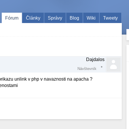
Fórum
Články
Správy
Blog
Wiki
Tweety
Dajdalos
Návštevník
 prikazu unlink v php v navaznosti na apacha ?
senostami