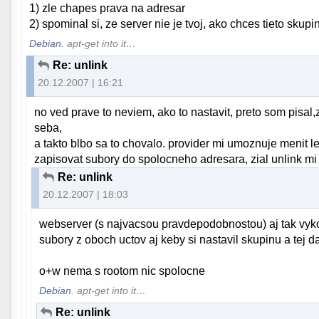
1) zle chapes prava na adresar
2) spominal si, ze server nie je tvoj, ako chces tieto sku
Debian
. apt-get into it…
Re: unlink
20.12.2007 | 16:21
no ved prave to neviem, ako to nastavit, preto som pisal,
seba,
a takto blbo sa to chovalo. provider mi umoznuje menit l
zapisovat subory do spolocneho adresara, zial unlink m
Re: unlink
20.12.2007 | 18:03
webserver (s najvacsou pravdepodobnostou) aj tak vyk
subory z oboch uctov aj keby si nastavil skupinu a tej d
o+w nema s rootom nic spolocne
Debian
. apt-get into it…
Re: unlink