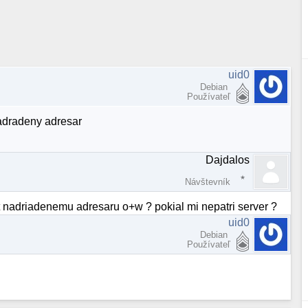
uid0
Debian
Používateľ
nadradeny adresar
Dajdalos
Návštevník
t nadriadenemu adresaru o+w ? pokial mi nepatri server ?
uid0
Debian
Používateľ