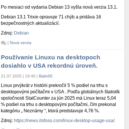
Po mesiaci od vydania Debian 13 vyšla nová verzia 13.1.
Debian 13.1 Trixie opravuje 71 chýb a pridáva 16
bezpečnostných aktualizácií.
Zdroj:
Debian
|
Nová verzia
Používanie Linuxu na desktopoch
dosiahlo v USA rekordnú úroveň.
21.07.2025 | 19:40
|
Balin50
Linux prvýkrát v histórii prekročil 5 % podiel na trhu s
desktopovými počítačmi v USA . Podľa globálnych štatistík
spoločnosti StatCounter za jún 2025 má Linux teraz 5,04
% podiel na trhu s desktopovými počítačmi, čím prekonal
kategóriu „ Neznámy “, ktorá predstavuje 4,76 %.
Zdroj:
https://news.itsfoss.com/linux-desktop-usage-usa/