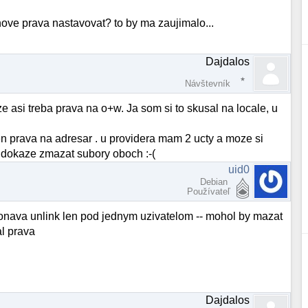
pinove prava nastavovat? to by ma zaujimalo...
Dajdalos
Návštevník
ze asi treba prava na o+w. Ja som si to skusal na locale, u
en prava na adresar . u providera mam 2 ucty a moze si
i dokaze zmazat subory oboch :-(
uid0
Debian
Používateľ
onava unlink len pod jednym uzivatelom -- mohol by mazat
al prava
Dajdalos