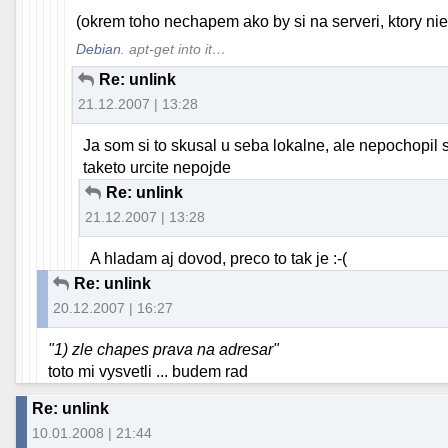
(okrem toho nechapem ako by si na serveri, ktory nie j
Debian
. apt-get into it…
Re: unlink
21.12.2007 | 13:28
Ja som si to skusal u seba lokalne, ale nepochopil 
taketo urcite nepojde
Re: unlink
21.12.2007 | 13:28
A hladam aj dovod, preco to tak je :-(
Re: unlink
20.12.2007 | 16:27
"1) zle chapes prava na adresar"
toto mi vysvetli ... budem rad
Re: unlink
10.01.2008 | 21:44