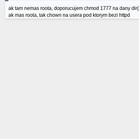
ak tam nemas roota, doporucujem chmod 1777 na dany dir(
ak mas roota, tak chown na usera pod ktorym bezi httpd