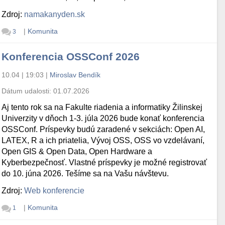
Zdroj:
namakanyden.sk
|
Komunita
3
Konferencia OSSConf 2026
10.04 | 19:03
|
Miroslav Bendík
Dátum udalosti:
01.07.2026
Aj tento rok sa na Fakulte riadenia a informatiky Žilinskej
Univerzity v dňoch 1-3. júla 2026 bude konať konferencia
OSSConf. Príspevky budú zaradené v sekciách: Open AI,
LATEX, R a ich priatelia, Vývoj OSS, OSS vo vzdelávaní,
Open GIS & Open Data, Open Hardware a
Kyberbezpečnosť. Vlastné príspevky je možné registrovať
do 10. júna 2026. Tešíme sa na Vašu návštevu.
Zdroj:
Web konferencie
|
Komunita
1