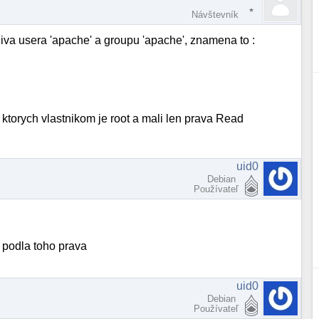
Návštevník
va usera 'apache' a groupu 'apache', znamena to :
ktorych vlastnikom je root a mali len prava Read
uid0
Debian
Používateľ
v podla toho prava
uid0
Debian
Používateľ