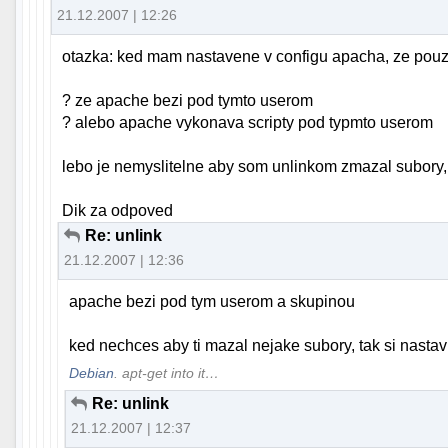
21.12.2007 | 12:26
otazka: ked mam nastavene v configu apacha, ze pouzi
? ze apache bezi pod tymto userom
? alebo apache vykonava scripty pod typmto userom
lebo je nemyslitelne aby som unlinkom zmazal subory, 
Dik za odpoved
Re: unlink
21.12.2007 | 12:36
apache bezi pod tym userom a skupinou
ked nechces aby ti mazal nejake subory, tak si nasta
Debian
. apt-get into it…
Re: unlink
21.12.2007 | 12:37