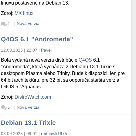
linuxu postavené na Debian 13.
Zdroj:
MX linux
|
Nová verzia
2
Q4OS 6.1 "Andromeda"
12.09.2025 | 22:07
|
Pavel
Bola vydaná nová verzia distribúcie
Q4OS
6.1
"Andromeda", ktorá vychádza z Debianu 13.1 Trixie s
desktopom Plasma alebo Trinity. Bude k dispozícii len pre
64 bit architektúru, pre 32 bit sa odporúča staršia verzia
Q4OS 5 "Aquarius".
Zdroj:
DistroWatch.com
|
Nová verzia
6
Debian 13.1 Trixie
08.09.2025 | 09:01
|
redhawk1975