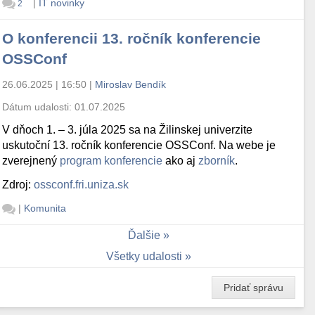
|
IT novinky
2
O konferencii 13. ročník konferencie
OSSConf
26.06.2025 | 16:50
|
Miroslav Bendík
Dátum udalosti:
01.07.2025
V dňoch 1. – 3. júla 2025 sa na Žilinskej univerzite
uskutoční 13. ročník konferencie OSSConf. Na webe je
zverejnený
program konferencie
ako aj
zborník
.
Zdroj:
ossconf.fri.uniza.sk
|
Komunita
Ďalšie
Všetky udalosti
Pridať správu