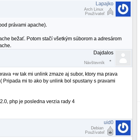
Lapajko
Arch Linux
Používateľ
 pod právami apache).
pache bežať. Potom stačí všetkým súborom a adresárom
ache.
Dajdalos
Návštevník
 prava +w tak mi unlink zmaze aj subor, ktory ma prava
 :-( Pripada mi to ako by unlink bol spustany s pravami
2.0, php je posledna verzia rady 4
uid0
Debian
Používateľ