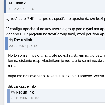
Re: unlink
20.12.2007 | 11:49
aj keď ide o PHP interpreter, spúšťa ho apache (takže beží
V configu apache si nastav usera a group pod akými má a
daného PHP projektu nastaviť group takú, ktorú používa ap
Re: unlink
20.12.2007 | 13:13
No to som si myslel aj ja... ale pokial nastavim na adresar
len na cistanie resp. vlastnikom je root .. a to sa mi nezda
roota.
httpd ma nastaveneho uzivatela aj skupinu apache, verzia 
dik za kazde info
Re: unlink
20.12.2007 | 13:37