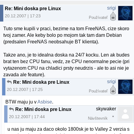
srigi
Re: Mini doska pre Linux
20.12.2007 | 17:23
Používateľ
Tuto sme kupili v praci, bezime na tom FreeNAS, cize skoro
tvoj zamer. Ale keby bolo po mojom tak tam dam Debian
(predsalen FreeNAS neobsahuje BT klienta).
Takze ano, je to idealna doska na 24/7 kocku. Len ak budes
brat ten bez CPU fanu, vedz, ze CPU nenormalne pecie (pri
vytazenom CPU na chladici prsty neudrzis - ale to asi nie je
zavada ale feature).
srigi
Re: Mini doska pre Linux
20.12.2007 | 17:25
Používateľ
BTW maju ju v
Asbise
.
skywaker
Re: Mini doska pre Linux
20.12.2007 | 17:44
Návštevník
u nas ju maju za daco okolo 1800sk je to Valley 2 verzia s