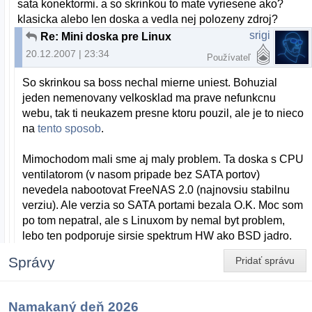
sata konektormi. a so skrinkou to mate vyriesene ako?
klasicka alebo len doska a vedla nej polozeny zdroj?
srigi
Re: Mini doska pre Linux
20.12.2007 | 23:34
Používateľ
So skrinkou sa boss nechal mierne uniest. Bohuzial
jeden nemenovany velkosklad ma prave nefunkcnu
webu, tak ti neukazem presne ktoru pouzil, ale je to nieco
na
tento sposob
.
Mimochodom mali sme aj maly problem. Ta doska s CPU
ventilatorom (v nasom pripade bez SATA portov)
nevedela nabootovat FreeNAS 2.0 (najnovsiu stabilnu
verziu). Ale verzia so SATA portami bezala O.K. Moc som
po tom nepatral, ale s Linuxom by nemal byt problem,
lebo ten podporuje sirsie spektrum HW ako BSD jadro.
Správy
Pridať správu
Namakaný deň 2026