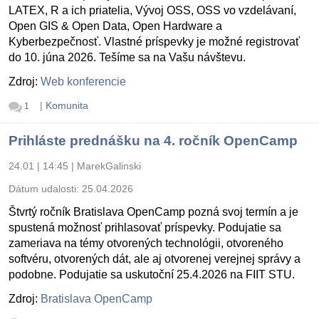
LATEX, R a ich priatelia, Vývoj OSS, OSS vo vzdelávaní,
Open GIS & Open Data, Open Hardware a
Kyberbezpečnosť. Vlastné príspevky je možné registrovať
do 10. júna 2026. Tešíme sa na Vašu návštevu.
Zdroj:
Web konferencie
|
Komunita
1
Prihláste prednášku na 4. ročník OpenCamp
24.01 | 14:45
|
MarekGalinski
Dátum udalosti:
25.04.2026
Štvrtý ročník Bratislava OpenCamp pozná svoj termín a je
spustená možnosť prihlasovať príspevky. Podujatie sa
zameriava na témy otvorených technológii, otvoreného
softvéru, otvorených dát, ale aj otvorenej verejnej správy a
podobne. Podujatie sa uskutoční 25.4.2026 na FIIT STU.
Zdroj:
Bratislava OpenCamp