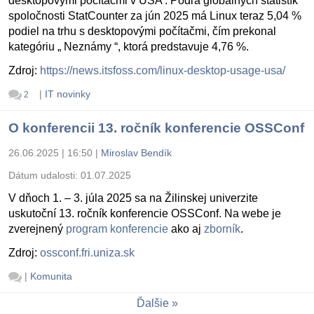
desktopovými počítačmi v USA . Podľa globálnych štatistík
spoločnosti StatCounter za jún 2025 má Linux teraz 5,04 %
podiel na trhu s desktopovými počítačmi, čím prekonal
kategóriu „ Neznámy “, ktorá predstavuje 4,76 %.
Zdroj:
https://news.itsfoss.com/linux-desktop-usage-usa/
|
IT novinky
2
O konferencii 13. ročník konferencie OSSConf
26.06.2025 | 16:50
|
Miroslav Bendík
Dátum udalosti:
01.07.2025
V dňoch 1. – 3. júla 2025 sa na Žilinskej univerzite
uskutoční 13. ročník konferencie OSSConf. Na webe je
zverejnený
program konferencie
ako aj
zborník
.
Zdroj:
ossconf.fri.uniza.sk
|
Komunita
Ďalšie