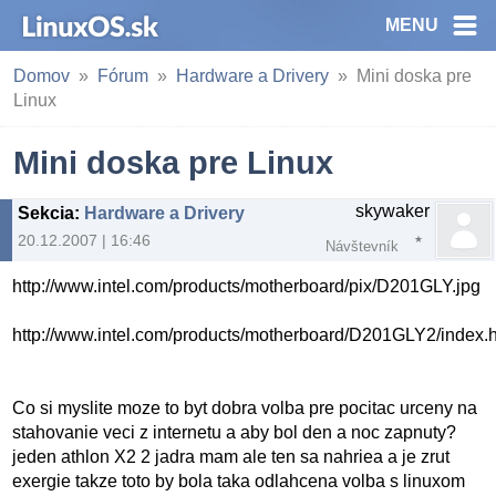
MENU
Domov
Fórum
Hardware a Drivery
Mini doska pre
Linux
Mini doska pre Linux
skywaker
Sekcia
:
Hardware a Drivery
20.12.2007 | 16:46
Návštevník
http://www.intel.com/products/motherboard/pix/D201GLY.jpg
http://www.intel.com/products/motherboard/D201GLY2/index.
Co si myslite moze to byt dobra volba pre pocitac urceny na
stahovanie veci z internetu a aby bol den a noc zapnuty?
jeden athlon X2 2 jadra mam ale ten sa nahriea a je zrut
exergie takze toto by bola taka odlahcena volba s linuxom