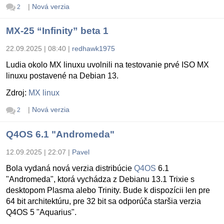
|
Nová verzia
2
MX-25 “Infinity” beta 1
22.09.2025 | 08:40
|
redhawk1975
Ludia okolo MX linuxu uvolnili na testovanie prvé ISO MX
linuxu postavené na Debian 13.
Zdroj:
MX linux
|
Nová verzia
2
Q4OS 6.1 "Andromeda"
12.09.2025 | 22:07
|
Pavel
Bola vydaná nová verzia distribúcie
Q4OS
6.1
"Andromeda", ktorá vychádza z Debianu 13.1 Trixie s
desktopom Plasma alebo Trinity. Bude k dispozícii len pre
64 bit architektúru, pre 32 bit sa odporúča staršia verzia
Q4OS 5 "Aquarius".