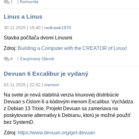
|
Komunita
1
Linus a Linus
30.11.2025 | 19:40
|
redhawk1975
Stavba počítača dvomi Linusmi
Zdroj:
Building a Computer with the CREATOR of Linux!
|
Zaujímavý článok
8
Devuan 6 Excalibur je vydaný
03.11.2025 | 22:52
|
menom
Na svete je nová stabilná verzia linuxovej distribúcie
Devuan s číslom 6 a kódovým menom Excalibur. Vychádza
z Debian 13 Trixie. Projekt Devuan sa zameriava na
poskytovanie alternatívy k Debianu, ktorú je možné použiť
bez SystemD.
Zdroj:
https://www.devuan.org/get-devuan