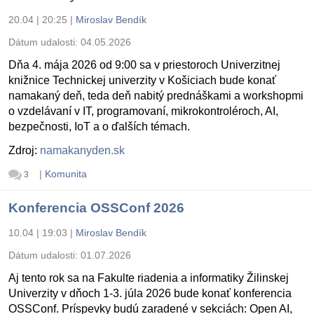
20.04 | 20:25
|
Miroslav Bendík
Dátum udalosti:
04.05.2026
Dňa 4. mája 2026 od 9:00 sa v priestoroch Univerzitnej
knižnice Technickej univerzity v Košiciach bude konať
namakaný deň, teda deň nabitý prednáškami a workshopmi
o vzdelávaní v IT, programovaní, mikrokontroléroch, AI,
bezpečnosti, IoT a o ďalších témach.
Zdroj:
namakanyden.sk
|
Komunita
3
Konferencia OSSConf 2026
10.04 | 19:03
|
Miroslav Bendík
Dátum udalosti:
01.07.2026
Aj tento rok sa na Fakulte riadenia a informatiky Žilinskej
Univerzity v dňoch 1-3. júla 2026 bude konať konferencia
OSSConf. Príspevky budú zaradené v sekciách: Open AI,