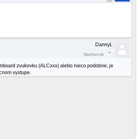
DannyL
Návštevník
s onboard zvukovku (ALCxxx) alebo nieco podobne, je
ricnom vystupe.