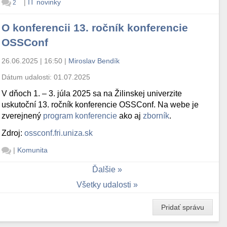
|
IT novinky
2
O konferencii 13. ročník konferencie
OSSConf
26.06.2025 | 16:50
|
Miroslav Bendík
Dátum udalosti:
01.07.2025
V dňoch 1. – 3. júla 2025 sa na Žilinskej univerzite
uskutoční 13. ročník konferencie OSSConf. Na webe je
zverejnený
program konferencie
ako aj
zborník
.
Zdroj:
ossconf.fri.uniza.sk
|
Komunita
Ďalšie
Všetky udalosti
Pridať správu