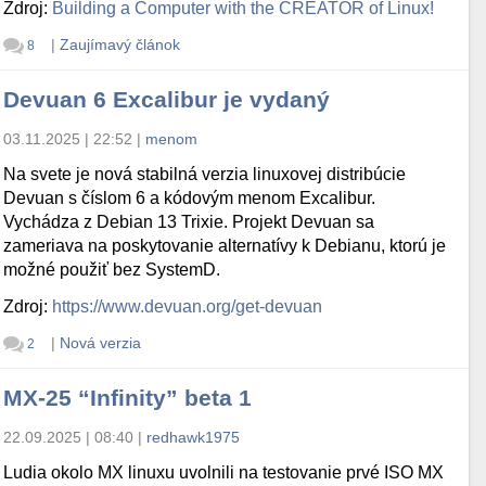
Zdroj:
Building a Computer with the CREATOR of Linux!
|
Zaujímavý článok
8
Devuan 6 Excalibur je vydaný
03.11.2025 | 22:52
|
menom
Na svete je nová stabilná verzia linuxovej distribúcie
Devuan s číslom 6 a kódovým menom Excalibur.
Vychádza z Debian 13 Trixie. Projekt Devuan sa
zameriava na poskytovanie alternatívy k Debianu, ktorú je
možné použiť bez SystemD.
Zdroj:
https://www.devuan.org/get-devuan
|
Nová verzia
2
MX-25 “Infinity” beta 1
22.09.2025 | 08:40
|
redhawk1975
Ludia okolo MX linuxu uvolnili na testovanie prvé ISO MX