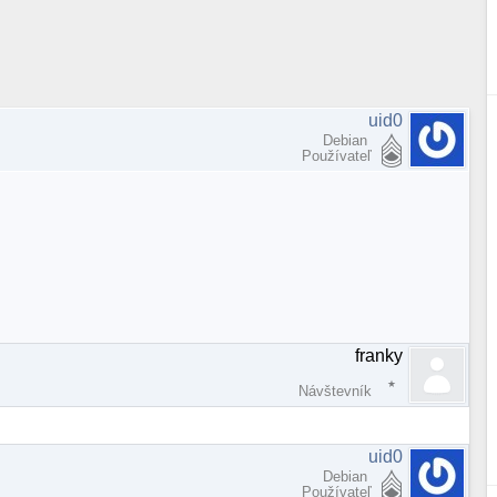
uid0
Debian
Používateľ
franky
Návštevník
uid0
Debian
Používateľ