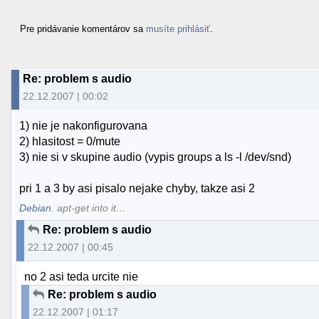
Pre pridávanie komentárov sa
musíte prihlásiť
.
Re: problem s audio
22.12.2007 | 00:02
1) nie je nakonfigurovana
2) hlasitost = 0/mute
3) nie si v skupine audio (vypis groups a ls -l /dev/snd)
pri 1 a 3 by asi pisalo nejake chyby, takze asi 2
Debian
. apt-get into it…
Re: problem s audio
22.12.2007 | 00:45
no 2 asi teda urcite nie
Re: problem s audio
22.12.2007 | 01:17