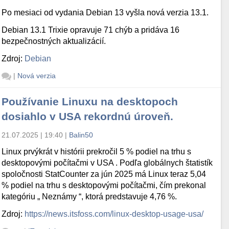
Po mesiaci od vydania Debian 13 vyšla nová verzia 13.1.
Debian 13.1 Trixie opravuje 71 chýb a pridáva 16
bezpečnostných aktualizácií.
Zdroj:
Debian
|
Nová verzia
Používanie Linuxu na desktopoch
dosiahlo v USA rekordnú úroveň.
21.07.2025 | 19:40
|
Balin50
Linux prvýkrát v histórii prekročil 5 % podiel na trhu s
desktopovými počítačmi v USA . Podľa globálnych štatistík
spoločnosti StatCounter za jún 2025 má Linux teraz 5,04
% podiel na trhu s desktopovými počítačmi, čím prekonal
kategóriu „ Neznámy “, ktorá predstavuje 4,76 %.
Zdroj:
https://news.itsfoss.com/linux-desktop-usage-usa/