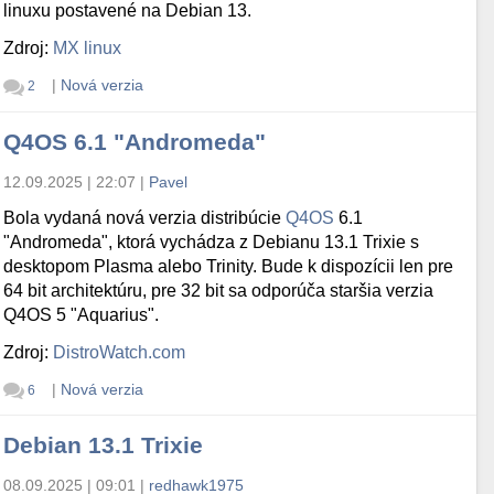
linuxu postavené na Debian 13.
Zdroj:
MX linux
|
Nová verzia
2
Q4OS 6.1 "Andromeda"
12.09.2025 | 22:07
|
Pavel
Bola vydaná nová verzia distribúcie
Q4OS
6.1
"Andromeda", ktorá vychádza z Debianu 13.1 Trixie s
desktopom Plasma alebo Trinity. Bude k dispozícii len pre
64 bit architektúru, pre 32 bit sa odporúča staršia verzia
Q4OS 5 "Aquarius".
Zdroj:
DistroWatch.com
|
Nová verzia
6
Debian 13.1 Trixie
08.09.2025 | 09:01
|
redhawk1975