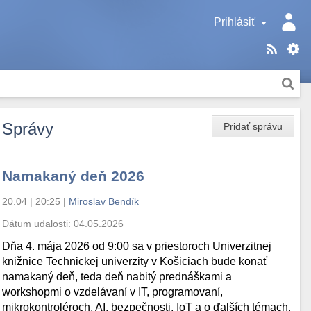
Prihlásiť
Správy
Pridať správu
Namakaný deň 2026
20.04 | 20:25
|
Miroslav Bendík
Dátum udalosti:
04.05.2026
Dňa 4. mája 2026 od 9:00 sa v priestoroch Univerzitnej
knižnice Technickej univerzity v Košiciach bude konať
namakaný deň, teda deň nabitý prednáškami a
workshopmi o vzdelávaní v IT, programovaní,
mikrokontroléroch, AI, bezpečnosti, IoT a o ďalších témach.