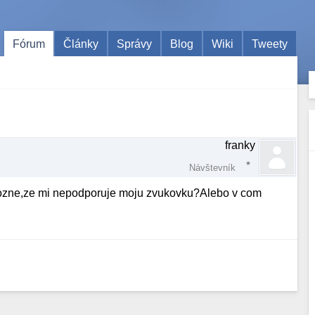
Fórum
Články
Správy
Blog
Wiki
Tweety
franky
Návštevník
ozne,ze mi nepodporuje moju zvukovku?Alebo v com