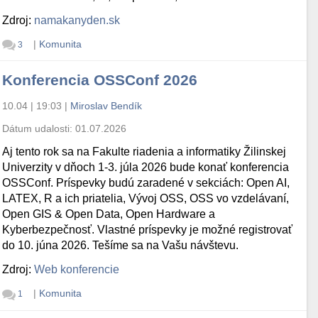
Zdroj:
namakanyden.sk
|
Komunita
3
Konferencia OSSConf 2026
10.04 | 19:03
|
Miroslav Bendík
Dátum udalosti:
01.07.2026
Aj tento rok sa na Fakulte riadenia a informatiky Žilinskej
Univerzity v dňoch 1-3. júla 2026 bude konať konferencia
OSSConf. Príspevky budú zaradené v sekciách: Open AI,
LATEX, R a ich priatelia, Vývoj OSS, OSS vo vzdelávaní,
Open GIS & Open Data, Open Hardware a
Kyberbezpečnosť. Vlastné príspevky je možné registrovať
do 10. júna 2026. Tešíme sa na Vašu návštevu.
Zdroj:
Web konferencie
|
Komunita
1