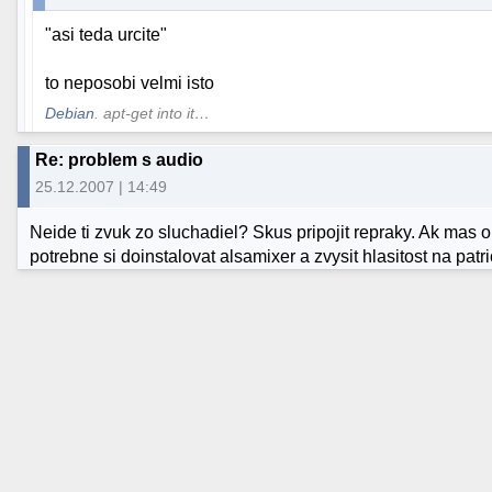
"asi teda urcite"
to neposobi velmi isto
Debian
. apt-get into it…
Re: problem s audio
25.12.2007 | 14:49
Neide ti zvuk zo sluchadiel? Skus pripojit repraky. Ak ma
potrebne si doinstalovat alsamixer a zvysit hlasitost na pat