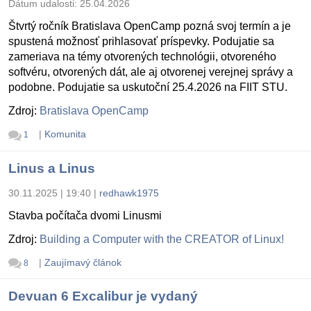
Dátum udalosti:
25.04.2026
Štvrtý ročník Bratislava OpenCamp pozná svoj termín a je
spustená možnosť prihlasovať príspevky. Podujatie sa
zameriava na témy otvorených technológii, otvoreného
softvéru, otvorených dát, ale aj otvorenej verejnej správy a
podobne. Podujatie sa uskutoční 25.4.2026 na FIIT STU.
Zdroj:
Bratislava OpenCamp
|
Komunita
1
Linus a Linus
30.11.2025 | 19:40
|
redhawk1975
Stavba počítača dvomi Linusmi
Zdroj:
Building a Computer with the CREATOR of Linux!
|
Zaujímavý článok
8
Devuan 6 Excalibur je vydaný