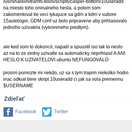
/usr/share/initramfs-tools/scripts/casper-bottom/10useradd
na miesto toho oriinalneho hesla, a potom som
zakomentoval tie veci tykajuce sa gdm a kdm v subore
15autologin. GDM conf uz bolo pripravene aby prihlasovalo
jednoho uzivatela (vytvoreneho predtym).
ale ked som to dokoncil, napalil a spuustil iso tak to neslo
az na to ze zedny uzivatle sa automaticky neprihlasil A ANI
HESLO K UZIVATELOVI ubuntu NEFUNGOVALO
prosim pomozte mi nekdo, uz sa s tym trapim niekolko hodin
inac odkial bere skript 10useradd ci jak sa vola premennu
$USERNAME
Zdieľať
Facebook
Twitter