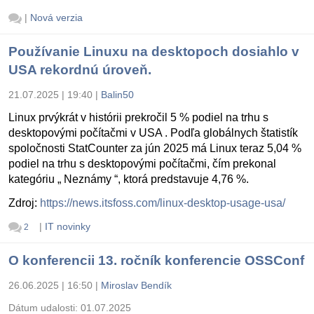
|
Nová verzia
Používanie Linuxu na desktopoch dosiahlo v
USA rekordnú úroveň.
21.07.2025 | 19:40
|
Balin50
Linux prvýkrát v histórii prekročil 5 % podiel na trhu s
desktopovými počítačmi v USA . Podľa globálnych štatistík
spoločnosti StatCounter za jún 2025 má Linux teraz 5,04 %
podiel na trhu s desktopovými počítačmi, čím prekonal
kategóriu „ Neznámy “, ktorá predstavuje 4,76 %.
Zdroj:
https://news.itsfoss.com/linux-desktop-usage-usa/
|
IT novinky
2
O konferencii 13. ročník konferencie OSSConf
26.06.2025 | 16:50
|
Miroslav Bendík
Dátum udalosti:
01.07.2025