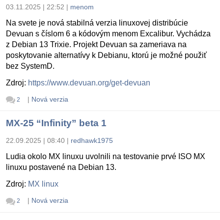
03.11.2025 | 22:52
|
menom
Na svete je nová stabilná verzia linuxovej distribúcie
Devuan s číslom 6 a kódovým menom Excalibur. Vychádza
z Debian 13 Trixie. Projekt Devuan sa zameriava na
poskytovanie alternatívy k Debianu, ktorú je možné použiť
bez SystemD.
Zdroj:
https://www.devuan.org/get-devuan
|
Nová verzia
2
MX-25 “Infinity” beta 1
22.09.2025 | 08:40
|
redhawk1975
Ludia okolo MX linuxu uvolnili na testovanie prvé ISO MX
linuxu postavené na Debian 13.
Zdroj:
MX linux
|
Nová verzia
2