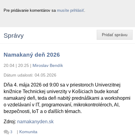
Pre pridávanie komentárov sa
musíte prihlásiť
.
Správy
Pridať správu
Namakaný deň 2026
20.04 | 20:25
|
Miroslav Bendík
Dátum udalosti:
04.05.2026
Dňa 4. mája 2026 od 9:00 sa v priestoroch Univerzitnej
knižnice Technickej univerzity v Košiciach bude konať
namakaný deň, teda deň nabitý prednáškami a workshopmi
o vzdelávaní v IT, programovaní, mikrokontroléroch, AI,
bezpečnosti, IoT a o ďalších témach.
Zdroj:
namakanyden.sk
|
Komunita
3