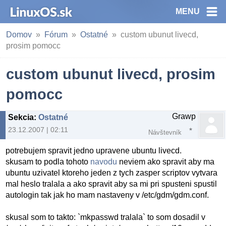
MENU
Domov
Fórum
Ostatné
custom ubunut livecd,
prosim pomocc
custom ubunut livecd, prosim
pomocc
Grawp
Sekcia
:
Ostatné
23.12.2007 | 02:11
Návštevník
potrebujem spravit jedno upravene ubuntu livecd.
skusam to podla tohoto
navodu
neviem ako spravit aby ma
ubuntu uzivatel ktoreho jeden z tych zasper scriptov vytvara
mal heslo tralala a ako spravit aby sa mi pri spusteni spustil
autologin tak jak ho mam nastaveny v /etc/gdm/gdm.conf.
skusal som to takto: `mkpasswd tralala` to som dosadil v