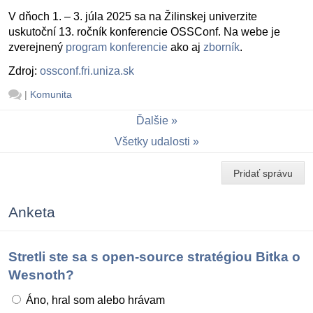
V dňoch 1. – 3. júla 2025 sa na Žilinskej univerzite
uskutoční 13. ročník konferencie OSSConf. Na webe je
zverejnený
program konferencie
ako aj
zborník
.
Zdroj:
ossconf.fri.uniza.sk
|
Komunita
Ďalšie
Všetky udalosti
Pridať správu
Anketa
Stretli ste sa s open-source stratégiou Bitka o
Wesnoth?
Áno, hral som alebo hrávam