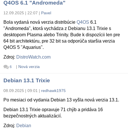
Q4OS 6.1 "Andromeda"
12.09.2025 | 22:07
|
Pavel
Bola vydaná nová verzia distribúcie
Q4OS
6.1
"Andromeda", ktorá vychádza z Debianu 13.1 Trixie s
desktopom Plasma alebo Trinity. Bude k dispozícii len pre
64 bit architektúru, pre 32 bit sa odporúča staršia verzia
Q4OS 5 "Aquarius".
Zdroj:
DistroWatch.com
|
Nová verzia
6
Debian 13.1 Trixie
08.09.2025 | 09:01
|
redhawk1975
Po mesiaci od vydania Debian 13 vyšla nová verzia 13.1.
Debian 13.1 Trixie opravuje 71 chýb a pridáva 16
bezpečnostných aktualizácií.
Zdroj:
Debian