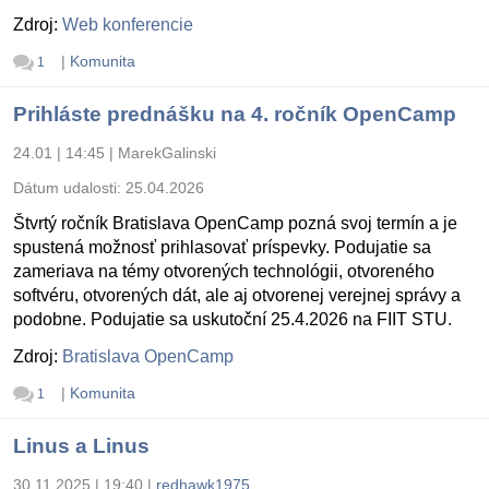
Zdroj:
Web konferencie
|
Komunita
1
Prihláste prednášku na 4. ročník OpenCamp
24.01 | 14:45
|
MarekGalinski
Dátum udalosti:
25.04.2026
Štvrtý ročník Bratislava OpenCamp pozná svoj termín a je
spustená možnosť prihlasovať príspevky. Podujatie sa
zameriava na témy otvorených technológii, otvoreného
softvéru, otvorených dát, ale aj otvorenej verejnej správy a
podobne. Podujatie sa uskutoční 25.4.2026 na FIIT STU.
Zdroj:
Bratislava OpenCamp
|
Komunita
1
Linus a Linus
30.11.2025 | 19:40
|
redhawk1975