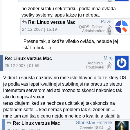
no zober si taku sekretarku. podla mna ovlada
vsetky systemy, apps takze ju netreba.
Pavel
Re: Linux verzus Mac
Q4OS, Debian
24.12.2007 | 15:19
Administrátor
Presne tak, a keďže všetko ovláda, nebude jej
stáť robota :-)
Miro
Re: Linux verzus Mac
Archlinux
25.12.2007 | 01:59
Používateľ
Vidim tu spusta nazorov no mne islo hlavne o to ze ktory OS
je podla vas lepsi kvalitnejsi stabilnejsi na pracu zo sietou
internetom serverom atd atd mozno to skonci nakoniec tak
ako to napisal voxar
teras citujem: ked sa nechces ucit tak aj tak skoncis na
platenom softe ... ked nemas problem tak si zober lin ... .
mne tam ani tka o cenu nejde mne ide o kvalitu a stabilitu
Stanislav Hoferek
Re: Linux verzus Mac
Greenie 18.04