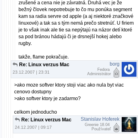
zrušené a cena nie je závratná. Druhá vec je že
bežný človek nepotrebuje to čo mu ponúka segment
kam sa radia servre od apple (a aj niektoré značkové
linuxové) a tak sa s tým nemá prečo stretnúť. U firiem
je to však inak ale tie sa nepýtajú na názor detí ktoré
sa pod bránou hádajú či je drsnejší hokej alebo
rugby.
takže, flame pokračuje.
borg
Re: Linux verzus Mac
Fedora
23.12.2007 | 23:31
Administrátor
>ako moze softver ktory stoji viac ako nula byt viac
cenovo dostupny
>ako softver ktory je zadarmo?
celkom jednoducho
Stanislav Hoferek
Re: Linux verzus Mac
Greenie 18.04
24.12.2007 | 09:17
Používateľ