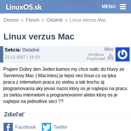
MENU
Domov
Fórum
Ostatné
Linux verzus Mac
Linux verzus Mac
Miro
Sekcia
:
Ostatné
Archlinux
23.12.2007 | 18:23
Používateľ
Prajem Dobry den Jeden kamos my chce natlc do hlavy ze
Serverovy Mac ( Macintos) je lepsi nez linux co sa tyka
praca z internetom praca zo sietou a tak trochu aj
programovania aky jevas nazor ktory os je najlepsi na pracu
zo sietou internetom a programovanim alebo ktory os je
najlepsi na jednotlive veci ??
Zdieľať
Facebook
Twitter