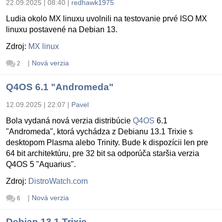
22.09.2025 | 08:40
|
redhawk1975
Ludia okolo MX linuxu uvolnili na testovanie prvé ISO MX
linuxu postavené na Debian 13.
Zdroj:
MX linux
|
Nová verzia
2
Q4OS 6.1 "Andromeda"
12.09.2025 | 22:07
|
Pavel
Bola vydaná nová verzia distribúcie
Q4OS
6.1
"Andromeda", ktorá vychádza z Debianu 13.1 Trixie s
desktopom Plasma alebo Trinity. Bude k dispozícii len pre
64 bit architektúru, pre 32 bit sa odporúča staršia verzia
Q4OS 5 "Aquarius".
Zdroj:
DistroWatch.com
|
Nová verzia
6
Debian 13.1 Trixie