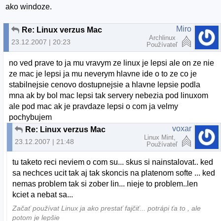
ako windoze.
Miro
Re: Linux verzus Mac
Archlinux
23.12.2007 | 20:23
Používateľ
no ved prave to ja mu vravym ze linux je lepsi ale on ze nie
ze mac je lepsi ja mu neverym hlavne ide o to ze co je
stabilnejsie cenovo dostupnejsie a hlavne lepsie podla
mna ak by bol mac lepsi tak servery nebezia pod linuxom
ale pod mac ak je pravdaze lepsi o com ja velmy
pochybujem
voxar
Re: Linux verzus Mac
Linux Mint,
23.12.2007 | 21:48
Používateľ
tu taketo reci neviem o com su... skus si nainstalovat.. ked
sa nechces ucit tak aj tak skoncis na platenom softe ... ked
nemas problem tak si zober lin... nieje to problem..len
kciet a nebat sa...
Začať používat Linux ja ako prestať fajčiť... potrápi ťa to , ale
potom je lepšie