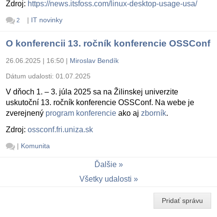
Zdroj:
https://news.itsfoss.com/linux-desktop-usage-usa/
|
IT novinky
2
O konferencii 13. ročník konferencie OSSConf
26.06.2025 | 16:50
|
Miroslav Bendík
Dátum udalosti:
01.07.2025
V dňoch 1. – 3. júla 2025 sa na Žilinskej univerzite
uskutoční 13. ročník konferencie OSSConf. Na webe je
zverejnený
program konferencie
ako aj
zborník
.
Zdroj:
ossconf.fri.uniza.sk
|
Komunita
Ďalšie
Všetky udalosti
Pridať správu