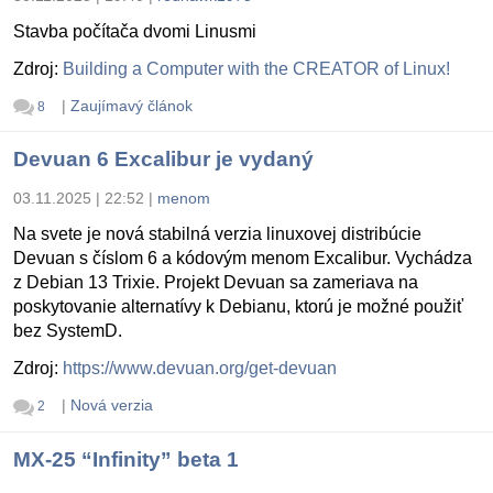
Stavba počítača dvomi Linusmi
Zdroj:
Building a Computer with the CREATOR of Linux!
|
Zaujímavý článok
8
Devuan 6 Excalibur je vydaný
03.11.2025 | 22:52
|
menom
Na svete je nová stabilná verzia linuxovej distribúcie
Devuan s číslom 6 a kódovým menom Excalibur. Vychádza
z Debian 13 Trixie. Projekt Devuan sa zameriava na
poskytovanie alternatívy k Debianu, ktorú je možné použiť
bez SystemD.
Zdroj:
https://www.devuan.org/get-devuan
|
Nová verzia
2
MX-25 “Infinity” beta 1