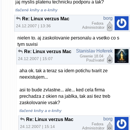
jaj myslis platenu technicku podporu a tak?
tlačené knihy a e-knihy
borg
Re: Linux verzus Mac
Fedora
24.12.2007 | 13:36
Administrátor
nielen to. aj zaskolovanie personalu a vsetko co s
tym suvisi
Stanislav Hoferek
Re: Linux verzus Mac
Greenie 18.04
24.12.2007 | 15:07
Používateľ
aha ok. tak a teraz sa idem potichu tvarit ze
neexistujem...
asi to bude zvlastne... ale... ked cela firma
prechadza z okien na jablka, tak asi tiez treb
zaskolovanie vsak?
tlačené knihy a e-knihy
borg
Re: Linux verzus Mac
Fedora
24.12.2007 | 15:14
Administrátor