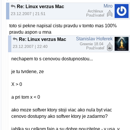
Miro
Re: Linux verzus Mac
Archlinux
23.12.2007 | 21:51
Používateľ
toto si pekne napisal cistu pravdu v tomto mas 100%
pravdu aspon u mna
Stanislav Hoferek
Re: Linux verzus Mac
Greenie 18.04
23.12.2007 | 22:40
Používateľ
nechapem to s cenovou dostupnostou...
je tu tvrdene, ze
X > 0
a pri tom x < 0
ako moze softver ktory stoji viac ako nula byt viac
cenovo dostupny ako softver ktory je zadarmo?
jablka su celkom fajn a su dobre pouzitelne - v usa. v