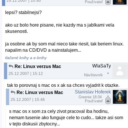
25.12.2007 | 10:50
Používateľ
lepsi? stabilnejsi?
ako uz bolo hore pisane, nie kazdy ma s jablkami vela
skusenosti.
ja osobne ak by som mal nieco take riesit, tak beriem linux.
napalim na CD/DVD a nainstalujem...
tlačené knihy a e-knihy
WlaSaTy
Re: Linux verzus Mac
25.12.2007 | 15:12
Návštevník
tak to porovnaj s mac os x ak sa chces vyjadrit k otazke.
Stanislav Hoferek
Re: Linux verzus Mac
Greenie 18.04
25.12.2007 | 15:46
Používateľ
s mac os x som za cely zivot pracoval iba hodinu,
nemam tusenie ako funguje cele to cudo... takze asi som
v tejto diskusii zbytocny...