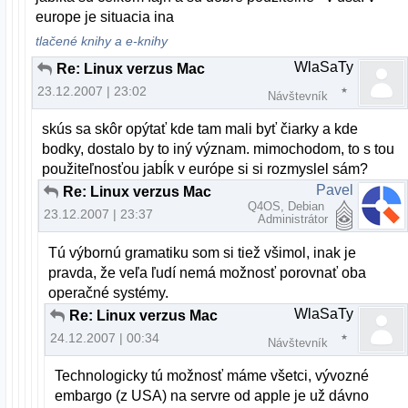
europe je situacia ina
tlačené knihy a e-knihy
WlaSaTy
Re: Linux verzus Mac
23.12.2007 | 23:02
Návštevník
skús sa skôr opýtať kde tam mali byť čiarky a kde
bodky, dostalo by to iný význam. mimochodom, to s tou
použiteľnosťou jabĺk v európe si si rozmyslel sám?
Pavel
Re: Linux verzus Mac
Q4OS, Debian
23.12.2007 | 23:37
Administrátor
Tú výbornú gramatiku som si tiež všimol, inak je
pravda, že veľa ľudí nemá možnosť porovnať oba
operačné systémy.
WlaSaTy
Re: Linux verzus Mac
24.12.2007 | 00:34
Návštevník
Technologicky tú možnosť máme všetci, vývozné
embargo (z USA) na servre od apple je už dávno