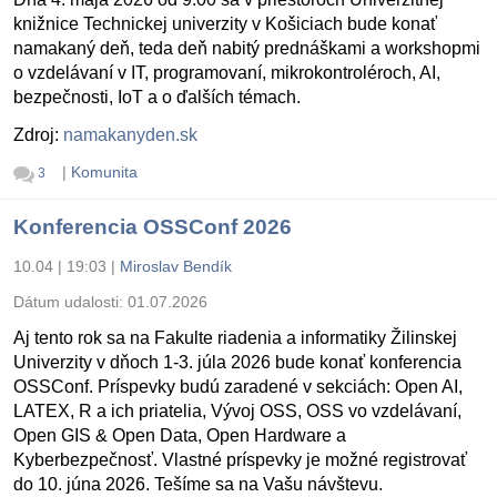
knižnice Technickej univerzity v Košiciach bude konať
namakaný deň, teda deň nabitý prednáškami a workshopmi
o vzdelávaní v IT, programovaní, mikrokontroléroch, AI,
bezpečnosti, IoT a o ďalších témach.
Zdroj:
namakanyden.sk
|
Komunita
3
Konferencia OSSConf 2026
10.04 | 19:03
|
Miroslav Bendík
Dátum udalosti:
01.07.2026
Aj tento rok sa na Fakulte riadenia a informatiky Žilinskej
Univerzity v dňoch 1-3. júla 2026 bude konať konferencia
OSSConf. Príspevky budú zaradené v sekciách: Open AI,
LATEX, R a ich priatelia, Vývoj OSS, OSS vo vzdelávaní,
Open GIS & Open Data, Open Hardware a
Kyberbezpečnosť. Vlastné príspevky je možné registrovať
do 10. júna 2026. Tešíme sa na Vašu návštevu.