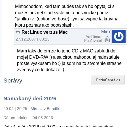
Mimochodom, ked tam budes tak sa ho opytaj ci si
mozes pozriet start systemu a po zvucke podrz
"jablko+v" (option verbose). tym sa vypne ta kravina
ktoru poznas ako bootsplash.
Miro
Re: Linux verzus Mac
Archlinux
27.12.2007 | 00:29
Používateľ
Mam taky dojem ze to jeho CD z MAC zabludi do
mojej DVD-RW :) a sa cirou nahodou aj nainstaluje
proste vyskusam ho :) ja som na to stvorenie strasne
zvedavy co to dokaze :)
Správy
Pridať správu
Namakaný deň 2026
20.04 | 20:25
|
Miroslav Bendík
Dátum udalosti:
04.05.2026
Dňa 4. mája 2026 od 9:00 sa v priestoroch Univerzitnej