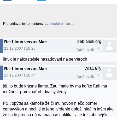
Pre pridávanie komentárov sa
musíte prihlásiť
.
debiansk.org
Re: Linux verzus Mac
23.12.2007 | 18:25
Návštevník
linux je najcastejsie nasadovani na serveroch
WlaSaTy
Re: Linux verzus Mac
23.12.2007 | 18:44
Návštevník
jéj, to bude krásne flame. Zaujímalo by ma koľko ľudí má
možnosť porovnať obidva systémy.
PS.: opýtaj sa kámoša že či mu hovorí niečo pomer
cena/výkon a nech ti to jeho tvrdenie doloží niečim iným ako
že sa to predsa dá na macose naklikať a je to stabilnejšie