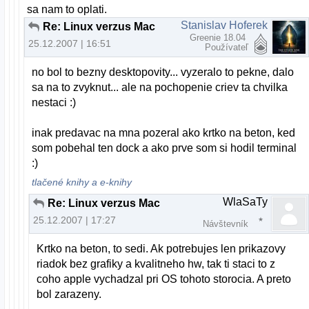
sa nam to oplati.
Stanislav Hoferek
Re: Linux verzus Mac
Greenie 18.04
25.12.2007 | 16:51
Používateľ
no bol to bezny desktopovity... vyzeralo to pekne, dalo
sa na to zvyknut... ale na pochopenie criev ta chvilka
nestaci :)
inak predavac na mna pozeral ako krtko na beton, ked
som pobehal ten dock a ako prve som si hodil terminal
:)
tlačené knihy a e-knihy
WlaSaTy
Re: Linux verzus Mac
25.12.2007 | 17:27
Návštevník
Krtko na beton, to sedi. Ak potrebujes len prikazovy
riadok bez grafiky a kvalitneho hw, tak ti staci to z
coho apple vychadzal pri OS tohoto storocia. A preto
bol zarazeny.