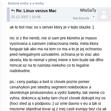
tlačené knihy a e-knihy
WlaSaTy
Re: Linux verzus Mac
25.12.2007 | 16:06
Návštevník
ak to bol mac os x server ktory je v tejto otazke :)
nic si z tho nerob, nie si sam pre ktoreho je masox
vysnivana a zaroven zatracovana meta. meta ktora
funguje tak ako ma na tom co ma a to je jej ochranou
pred nelegalnymi uzivatelmi. ochrana je to viac ako
skvela, kto to nemal v plnej miere o tom bude tak dlho
mrncat az na to namota niekoho co to legalne
nadobudne.
ps.: ceny padaju a ked si clovek pozrie pomer
cena/vykon pre stredny segment notebookov a
skontroluje prislusenstvo a vydrz baterky, tak vieme co
vyhra. dokonca aj keby tam chcel clovek dokupit iny os
(hoci sled aj s podpoou :) uz sme davno v eu a tak si
mozeme objednat tovar aj z inej casti europy bez cla ak