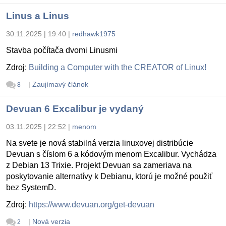
Linus a Linus
30.11.2025 | 19:40
|
redhawk1975
Stavba počítača dvomi Linusmi
Zdroj:
Building a Computer with the CREATOR of Linux!
|
Zaujímavý článok
8
Devuan 6 Excalibur je vydaný
03.11.2025 | 22:52
|
menom
Na svete je nová stabilná verzia linuxovej distribúcie
Devuan s číslom 6 a kódovým menom Excalibur. Vychádza
z Debian 13 Trixie. Projekt Devuan sa zameriava na
poskytovanie alternatívy k Debianu, ktorú je možné použiť
bez SystemD.
Zdroj:
https://www.devuan.org/get-devuan
|
Nová verzia
2