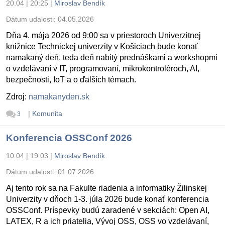
20.04 | 20:25
|
Miroslav Bendík
Dátum udalosti:
04.05.2026
Dňa 4. mája 2026 od 9:00 sa v priestoroch Univerzitnej
knižnice Technickej univerzity v Košiciach bude konať
namakaný deň, teda deň nabitý prednáškami a workshopmi
o vzdelávaní v IT, programovaní, mikrokontroléroch, AI,
bezpečnosti, IoT a o ďalších témach.
Zdroj:
namakanyden.sk
|
Komunita
3
Konferencia OSSConf 2026
10.04 | 19:03
|
Miroslav Bendík
Dátum udalosti:
01.07.2026
Aj tento rok sa na Fakulte riadenia a informatiky Žilinskej
Univerzity v dňoch 1-3. júla 2026 bude konať konferencia
OSSConf. Príspevky budú zaradené v sekciách: Open AI,
LATEX, R a ich priatelia, Vývoj OSS, OSS vo vzdelávaní,