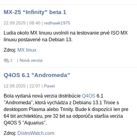
MX-25 “Infinity” beta 1
22.09.2025 | 08:40
|
redhawk1975
Ludia okolo MX linuxu uvolnili na testovanie prvé ISO MX
linuxu postavené na Debian 13.
Zdroj:
MX linux
|
Nová verzia
2
Q4OS 6.1 "Andromeda"
12.09.2025 | 22:07
|
Pavel
Bola vydaná nová verzia distribúcie
Q4OS
6.1
"Andromeda", ktorá vychádza z Debianu 13.1 Trixie s
desktopom Plasma alebo Trinity. Bude k dispozícii len pre
64 bit architektúru, pre 32 bit sa odporúča staršia verzia
Q4OS 5 "Aquarius".
Zdroj:
DistroWatch.com