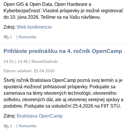
Open GIS & Open Data, Open Hardware a
Kyberbezpečnosť. Vlastné príspevky je možné registrovať
do 10. júna 2026. Tešíme sa na Vašu návštevu.
Zdroj:
Web konferencie
|
Komunita
1
Prihláste prednášku na 4. ročník OpenCamp
24.01 | 14:45
|
MarekGalinski
Dátum udalosti:
25.04.2026
Štvrtý ročník Bratislava OpenCamp pozná svoj termín a je
spustená možnosť prihlasovať príspevky. Podujatie sa
zameriava na témy otvorených technológii, otvoreného
softvéru, otvorených dát, ale aj otvorenej verejnej správy a
podobne. Podujatie sa uskutoční 25.4.2026 na FIIT STU.
Zdroj:
Bratislava OpenCamp
|
Komunita
1