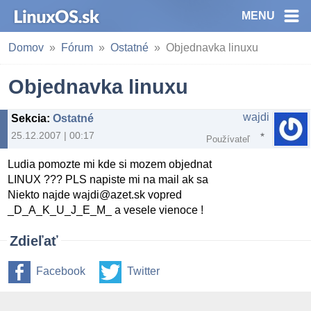
MENU
Domov
Fórum
Ostatné
Objednavka linuxu
Objednavka linuxu
wajdi
Sekcia
:
Ostatné
25.12.2007 | 00:17
Používateľ
Ludia pomozte mi kde si mozem objednat
LINUX ??? PLS napiste mi na mail ak sa
Niekto najde wajdi@azet.sk vopred
_D_A_K_U_J_E_M_ a vesele vienoce !
Zdieľať
Facebook
Twitter