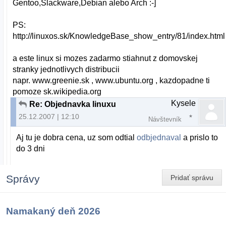
Gentoo,Slackware,Debian alebo Arch :-]
PS:
http://linuxos.sk/KnowledgeBase_show_entry/81/index.html
a este linux si mozes zadarmo stiahnut z domovskej
stranky jednotlivych distribucii
napr. www.greenie.sk , www.ubuntu.org , kazdopadne ti
pomoze sk.wikipedia.org
Kysele
Re: Objednavka linuxu
25.12.2007 | 12:10
Návštevník
Aj tu je dobra cena, uz som odtial
odbjednaval
a prislo to
do 3 dni
Správy
Pridať správu
Namakaný deň 2026