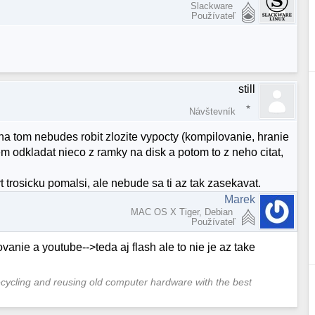
Slackware
Používateľ
still
Návštevník
 na tom nebudes robit zlozite vypocty (kompilovanie, hranie
tem odkladat nieco z ramky na disk a potom to z neho citat,
 trosicku pomalsi, ale nebude sa ti az tak zasekavat.
Marek
MAC OS X Tiger, Debian
Používateľ
vanie a youtube-->teda aj flash ale to nie je az take
cycling and reusing old computer hardware with the best