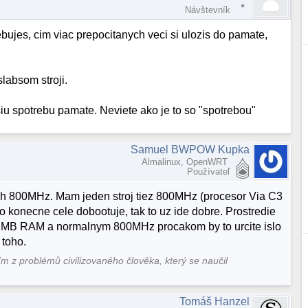
Návštevník
bujes, cim viac prepocitanych veci si ulozis do pamate,
labsom stroji.
u spotrebu pamate. Neviete ako je to so "spotrebou"
Samuel BWPOW Kupka
Almalinux, OpenWRT
Používateľ
h 800MHz. Mam jeden stroj tiez 800MHz (procesor Via C3
o konecne cele dobootuje, tak to uz ide dobre. Prostredie
12MB RAM a normalnym 800MHz procakom by to urcite islo
 toho.
ím z problémů civilizovaného člověka, který se naučil
Tomáš Hanzel