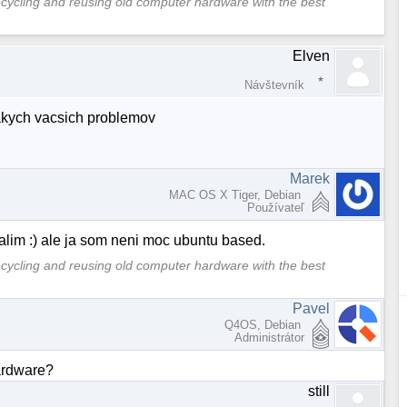
cycling and reusing old computer hardware with the best
Elven
Návštevník
akych vacsich problemov
Marek
MAC OS X Tiger, Debian
Používateľ
im :) ale ja som neni moc ubuntu based.
cycling and reusing old computer hardware with the best
Pavel
Q4OS, Debian
Administrátor
ardware?
still