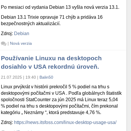
Po mesiaci od vydania Debian 13 vyšla nová verzia 13.1.
Debian 13.1 Trixie opravuje 71 chýb a pridáva 16
bezpečnostných aktualizácií.
Zdroj:
Debian
|
Nová verzia
Používanie Linuxu na desktopoch
dosiahlo v USA rekordnú úroveň.
21.07.2025 | 19:40
|
Balin50
Linux prvýkrát v histórii prekročil 5 % podiel na trhu s
desktopovými počítačmi v USA . Podľa globálnych štatistík
spoločnosti StatCounter za jún 2025 má Linux teraz 5,04
% podiel na trhu s desktopovými počítačmi, čím prekonal
kategóriu „ Neznámy “, ktorá predstavuje 4,76 %.
Zdroj:
https://news.itsfoss.com/linux-desktop-usage-usa/