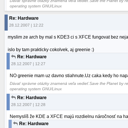
Dávať správne otázky znamená veľa vedieť.Save the Planet by re
operating system GNU/Linux
Re: Hardware
28.12.2007 | 12:22
myslim ze arch by mal s KDE3 ci s XFCE fungovat bez nej
islo by tam prakticky cokolvek, aj greenie :)
Re: Hardware
28.12.2007 | 12:27
NO greenie mam uz davno stiahnute.Uz caka kedy ho napal
Dávať správne otázky znamená veľa vedieť.Save the Planet by re
operating system GNU/Linux
Re: Hardware
28.12.2007 | 12:28
Nemyslíš že KDE a XFCE majú rozdielnu náročnosť na h
Re: Hardware