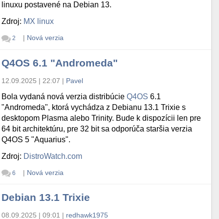
linuxu postavené na Debian 13.
Zdroj:
MX linux
|
Nová verzia
2
Q4OS 6.1 "Andromeda"
12.09.2025 | 22:07
|
Pavel
Bola vydaná nová verzia distribúcie
Q4OS
6.1
"Andromeda", ktorá vychádza z Debianu 13.1 Trixie s
desktopom Plasma alebo Trinity. Bude k dispozícii len pre
64 bit architektúru, pre 32 bit sa odporúča staršia verzia
Q4OS 5 "Aquarius".
Zdroj:
DistroWatch.com
|
Nová verzia
6
Debian 13.1 Trixie
08.09.2025 | 09:01
|
redhawk1975