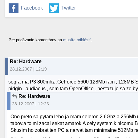
Facebook
Twitter
Pre pridávanie komentárov sa
musíte prihlásiť
.
Re: Hardware
28.12.2007 | 12:19
segra ma P3 800mhz ,GeForce 5600 128Mb ram , 128MB SDr
pidgin , audiacus , sem tam OpenOffice . nestazuje sa ze b
Re: Hardware
28.12.2007 | 12:26
Ono preto sa pytam lebo ja mam celeron 2.6Ghz a 256Mb ram
tabov.a to mi zacal sekat amarok.A cely system k nicomu.
Skusim ho zobrat ten PC a narvat tam minimalne 512Mb r