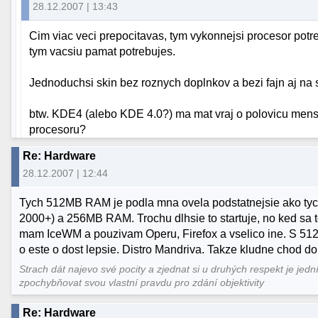
28.12.2007 | 13:43
Cim viac veci prepocitavas, tym vykonnejsi procesor potre
tym vacsiu pamat potrebujes.
Jednoduchsi skin bez roznych doplnkov a bezi fajn aj na s
btw. KDE4 (alebo KDE 4.0?) ma mat vraj o polovicu mensi
procesoru?
Re: Hardware
28.12.2007 | 12:44
Tych 512MB RAM je podla mna ovela podstatnejsie ako tyc
2000+) a 256MB RAM. Trochu dlhsie to startuje, no ked sa t
mam IceWM a pouzivam Operu, Firefox a vselico ine. S 5
o este o dost lepsie. Distro Mandriva. Takze kludne chod do
Strach dát najevo své pocity a zjednat si u druhých respekt je jedn
zpochybňovat svou vlastní pravdu pro zdání objektivity
Re: Hardware