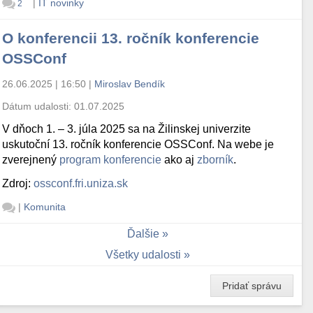
|
IT novinky
2
O konferencii 13. ročník konferencie
OSSConf
26.06.2025 | 16:50
|
Miroslav Bendík
Dátum udalosti:
01.07.2025
V dňoch 1. – 3. júla 2025 sa na Žilinskej univerzite
uskutoční 13. ročník konferencie OSSConf. Na webe je
zverejnený
program konferencie
ako aj
zborník
.
Zdroj:
ossconf.fri.uniza.sk
|
Komunita
Ďalšie
Všetky udalosti
Pridať správu