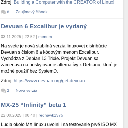
Zdroj:
Building a Computer with the CREATOR of Linux!
|
Zaujímavý článok
8
Devuan 6 Excalibur je vydaný
03.11.2025 | 22:52
|
menom
Na svete je nová stabilná verzia linuxovej distribúcie
Devuan s číslom 6 a kódovým menom Excalibur.
Vychádza z Debian 13 Trixie. Projekt Devuan sa
zameriava na poskytovanie alternatívy k Debianu, ktorú je
možné použiť bez SystemD.
Zdroj:
https://www.devuan.org/get-devuan
|
Nová verzia
2
MX-25 “Infinity” beta 1
22.09.2025 | 08:40
|
redhawk1975
Ludia okolo MX linuxu uvolnili na testovanie prvé ISO MX