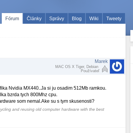
Fórum
Články
Správy
Blog
Wiki
Tweety
Marek
MAC OS X Tiger, Debian
Používateľ
ika Nvidia MX440..Ja si ju osadim 512Mb ramkou.
elka bzrda tych 800Mhz cpu.
 hardware som nemal.Ake su s tym skusenosti?
ycling and reusing old computer hardware with the best