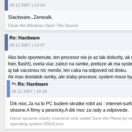
28.12.2007 | 13:24
Slackware...Zenwalk.
Close the Windows Open The Source
Re: Hardware
28.12.2007 | 13:37
Ako bolo spomenute, ten procesor nie je az tak dolezity, ak
hier, flash!), ovela viac zalezi na ramke, pretoze ak ma sys
aj tak vacsinou nic nerobi, len caka na odpoved od disku.
Ak mas dostatok ramky, ale slaby procesor, system moze byt
Re: Hardware
28.12.2007 | 18:18
Dik moc.Ja na to PC budem skratke robit asi : internet-surfo
strasne.A filmy a pesnicky.A dik moc za rady a odpovede.
Dávať správne otázky znamená veľa vedieť.Save the Planet by re
operating system GNU/Linux