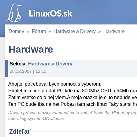
Domov
Fórum
Hardware a Drivery
Hardware
Hardware
Sekcia
:
Hardware a Drivery
28.12.2007 | 12:13
Ahojte, potreboval bych pomoct s vyberom.
Priatel mi chce predat PC kde ma 800Mhz CPU a 64Mb graf
Zatim vsetko co o nej viem.A moja otazka je ci to nebude v
Ten PC bude iba na net.Pobezi tam arch linux.Taky starsi
Dávať správne otázky znamená veľa vedieť.Save the Planet by rec
operating system GNU/Linux
Zdieľať