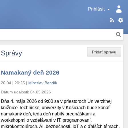
Prihlásiť
Správy
Pridať správu
Namakaný deň 2026
20.04 | 20:25
|
Miroslav Bendík
Dátum udalosti:
04.05.2026
Dňa 4. mája 2026 od 9:00 sa v priestoroch Univerzitnej
knižnice Technickej univerzity v Košiciach bude konať
namakaný deň, teda deň nabitý prednáškami a
workshopmi o vzdelávaní v IT, programovaní,
mikrokontroléroch, AI, bezpečnosti, IoT a o ďalších témach.