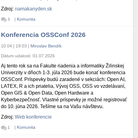
Zdroj:
namakanyden.sk
|
Komunita
3
Konferencia OSSConf 2026
10.04 | 19:03
|
Miroslav Bendík
Dátum udalosti:
01.07.2026
Aj tento rok sa na Fakulte riadenia a informatiky Žilinskej
Univerzity v dňoch 1-3. júla 2026 bude konať konferencia
OSSConf. Príspevky budú zaradené v sekciách: Open AI,
LATEX, R a ich priatelia, Vývoj OSS, OSS vo vzdelávaní,
Open GIS & Open Data, Open Hardware a
Kyberbezpečnosť. Vlastné príspevky je možné registrovať
do 10. júna 2026. Tešíme sa na Vašu návštevu.
Zdroj:
Web konferencie
|
Komunita
1