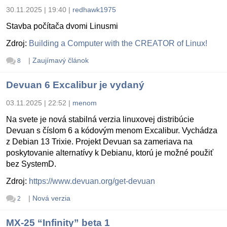
30.11.2025 | 19:40
|
redhawk1975
Stavba počítača dvomi Linusmi
Zdroj:
Building a Computer with the CREATOR of Linux!
|
Zaujímavý článok
8
Devuan 6 Excalibur je vydaný
03.11.2025 | 22:52
|
menom
Na svete je nová stabilná verzia linuxovej distribúcie
Devuan s číslom 6 a kódovým menom Excalibur. Vychádza
z Debian 13 Trixie. Projekt Devuan sa zameriava na
poskytovanie alternatívy k Debianu, ktorú je možné použiť
bez SystemD.
Zdroj:
https://www.devuan.org/get-devuan
|
Nová verzia
2
MX-25 “Infinity” beta 1