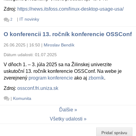
Zdroj:
https://news.itsfoss.com/linux-desktop-usage-usa/
|
IT novinky
2
O konferencii 13. ročník konferencie OSSConf
26.06.2025 | 16:50
|
Miroslav Bendík
Dátum udalosti:
01.07.2025
V dňoch 1. – 3. júla 2025 sa na Žilinskej univerzite
uskutoční 13. ročník konferencie OSSConf. Na webe je
zverejnený
program konferencie
ako aj
zborník
.
Zdroj:
ossconf.fri.uniza.sk
|
Komunita
Ďalšie
Všetky udalosti
Pridať správu