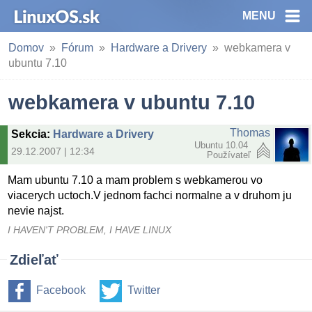
MENU
Domov
Fórum
Hardware a Drivery
webkamera v
ubuntu 7.10
webkamera v ubuntu 7.10
Thomas
Sekcia
:
Hardware a Drivery
Ubuntu 10.04
29.12.2007 | 12:34
Používateľ
Mam ubuntu 7.10 a mam problem s webkamerou vo
viacerych uctoch.V jednom fachci normalne a v druhom ju
nevie najst.
I HAVEN'T PROBLEM, I HAVE LINUX
Zdieľať
Facebook
Twitter