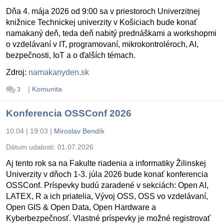
Dňa 4. mája 2026 od 9:00 sa v priestoroch Univerzitnej
knižnice Technickej univerzity v Košiciach bude konať
namakaný deň, teda deň nabitý prednáškami a workshopmi
o vzdelávaní v IT, programovaní, mikrokontroléroch, AI,
bezpečnosti, IoT a o ďalších témach.
Zdroj:
namakanyden.sk
|
Komunita
3
Konferencia OSSConf 2026
10.04 | 19:03
|
Miroslav Bendík
Dátum udalosti:
01.07.2026
Aj tento rok sa na Fakulte riadenia a informatiky Žilinskej
Univerzity v dňoch 1-3. júla 2026 bude konať konferencia
OSSConf. Príspevky budú zaradené v sekciách: Open AI,
LATEX, R a ich priatelia, Vývoj OSS, OSS vo vzdelávaní,
Open GIS & Open Data, Open Hardware a
Kyberbezpečnosť. Vlastné príspevky je možné registrovať