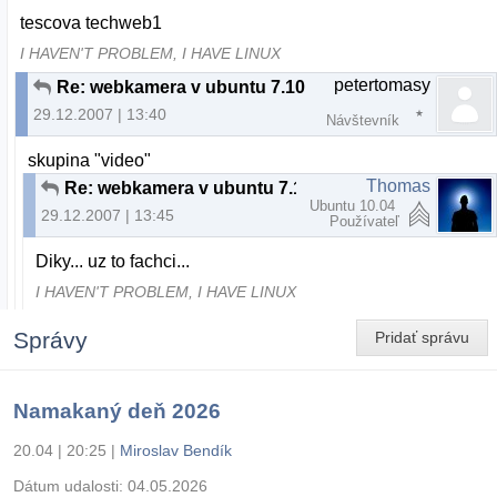
tescova techweb1
I HAVEN'T PROBLEM, I HAVE LINUX
petertomasy
Re: webkamera v ubuntu 7.10
29.12.2007 | 13:40
Návštevník
skupina "video"
Thomas
Re: webkamera v ubuntu 7.10
Ubuntu 10.04
29.12.2007 | 13:45
Používateľ
Diky... uz to fachci...
I HAVEN'T PROBLEM, I HAVE LINUX
Správy
Pridať správu
Namakaný deň 2026
20.04 | 20:25
|
Miroslav Bendík
Dátum udalosti:
04.05.2026