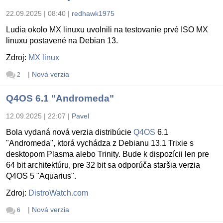
22.09.2025 | 08:40
|
redhawk1975
Ludia okolo MX linuxu uvolnili na testovanie prvé ISO MX
linuxu postavené na Debian 13.
Zdroj:
MX linux
|
Nová verzia
2
Q4OS 6.1 "Andromeda"
12.09.2025 | 22:07
|
Pavel
Bola vydaná nová verzia distribúcie
Q4OS
6.1
"Andromeda", ktorá vychádza z Debianu 13.1 Trixie s
desktopom Plasma alebo Trinity. Bude k dispozícii len pre
64 bit architektúru, pre 32 bit sa odporúča staršia verzia
Q4OS 5 "Aquarius".
Zdroj:
DistroWatch.com
|
Nová verzia
6