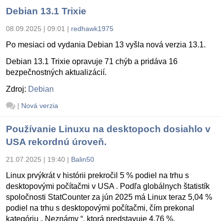
Debian 13.1 Trixie
08.09.2025 | 09:01
|
redhawk1975
Po mesiaci od vydania Debian 13 vyšla nová verzia 13.1.
Debian 13.1 Trixie opravuje 71 chýb a pridáva 16
bezpečnostných aktualizácií.
Zdroj:
Debian
|
Nová verzia
Používanie Linuxu na desktopoch dosiahlo v
USA rekordnú úroveň.
21.07.2025 | 19:40
|
Balin50
Linux prvýkrát v histórii prekročil 5 % podiel na trhu s
desktopovými počítačmi v USA . Podľa globálnych štatistík
spoločnosti StatCounter za jún 2025 má Linux teraz 5,04 %
podiel na trhu s desktopovými počítačmi, čím prekonal
kategóriu „ Neznámy “, ktorá predstavuje 4,76 %.