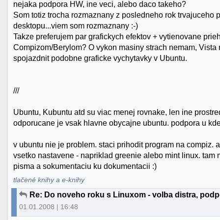
nejaka podpora HW, ine veci, alebo daco takeho?
Som totiz trocha rozmaznany z posledneho rok trvajuceho po
desktopu...viem som rozmaznany :-)
Takze preferujem par grafickych efektov + vytienovane prieh
Compizom/Berylom? O vykon masiny strach nemam, Vista n
spojazdnit podobne graficke vychytavky v Ubuntu.
///
Ubuntu, Kubuntu atd su viac menej rovnake, len ine prostre
odporucane je vsak hlavne obycajne ubuntu. podpora u kde 
v ubuntu nie je problem. staci prihodit program na compiz.
vsetko nastavene - napriklad greenie alebo mint linux. tam 
pisma a sokumentaciu ku dokumentacii :)
tlačené knihy a e-knihy
Re: Do noveho roku s Linuxom - volba distra, podp
01.01.2008 | 16:48