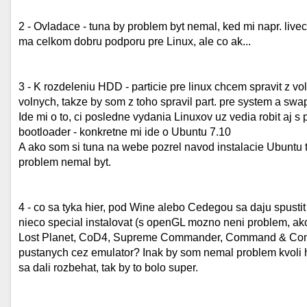
2 - Ovladace - tuna by problem byt nemal, ked mi napr. live
ma celkom dobru podporu pre Linux, ale co ak...
3 - K rozdeleniu HDD - particie pre linux chcem spravit z vol
volnych, takze by som z toho spravil part. pre system a swa
Ide mi o to, ci posledne vydania Linuxov uz vedia robit aj s 
bootloader - konkretne mi ide o Ubuntu 7.10
A ako som si tuna na webe pozrel navod instalacie Ubuntu t
problem nemal byt.
4 - co sa tyka hier, pod Wine alebo Cedegou sa daju spust
nieco special instalovat (s openGL mozno neni problem, ako 
Lost Planet, CoD4, Supreme Commander, Command & Conqu
pustanych cez emulator? Inak by som nemal problem kvoli 
sa dali rozbehat, tak by to bolo super.