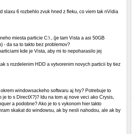
cd slaxu 6 rozbehlo zvuk hned z fleku, co viem tak nVidia
neho miesta particie C:\ , (je tam Vista a asi 50GB
p) - da sa to takto bez problemov?
particiami kde je Vista, aby mi to nepoharasilo jej
ak s rozdelenim HDD a vytvorenim novych particii by tiez
it okrem windowsackeho softwaru aj hry? Potrebuje to
je to s DirectX?)? Idu na tom aj nove veci ako Crysis,
er a podobne? Ako je to s vykonom hier takto
hram skakat do windowsu, ak by nesli nahodou, ale ak by