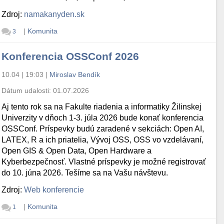
Zdroj:
namakanyden.sk
|
Komunita
3
Konferencia OSSConf 2026
10.04 | 19:03
|
Miroslav Bendík
Dátum udalosti:
01.07.2026
Aj tento rok sa na Fakulte riadenia a informatiky Žilinskej
Univerzity v dňoch 1-3. júla 2026 bude konať konferencia
OSSConf. Príspevky budú zaradené v sekciách: Open AI,
LATEX, R a ich priatelia, Vývoj OSS, OSS vo vzdelávaní,
Open GIS & Open Data, Open Hardware a
Kyberbezpečnosť. Vlastné príspevky je možné registrovať
do 10. júna 2026. Tešíme sa na Vašu návštevu.
Zdroj:
Web konferencie
|
Komunita
1