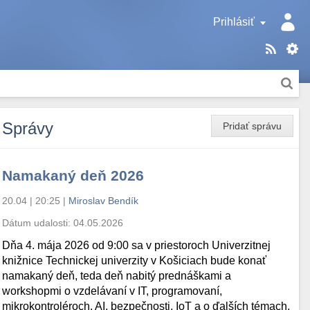
Prihlásiť
Správy
Pridať správu
Namakaný deň 2026
20.04 | 20:25
|
Miroslav Bendík
Dátum udalosti:
04.05.2026
Dňa 4. mája 2026 od 9:00 sa v priestoroch Univerzitnej
knižnice Technickej univerzity v Košiciach bude konať
namakaný deň, teda deň nabitý prednáškami a
workshopmi o vzdelávaní v IT, programovaní,
mikrokontroléroch, AI, bezpečnosti, IoT a o ďalších témach.