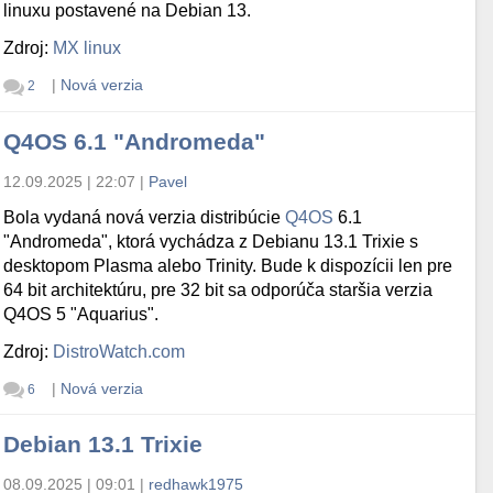
linuxu postavené na Debian 13.
Zdroj:
MX linux
|
Nová verzia
2
Q4OS 6.1 "Andromeda"
12.09.2025 | 22:07
|
Pavel
Bola vydaná nová verzia distribúcie
Q4OS
6.1
"Andromeda", ktorá vychádza z Debianu 13.1 Trixie s
desktopom Plasma alebo Trinity. Bude k dispozícii len pre
64 bit architektúru, pre 32 bit sa odporúča staršia verzia
Q4OS 5 "Aquarius".
Zdroj:
DistroWatch.com
|
Nová verzia
6
Debian 13.1 Trixie
08.09.2025 | 09:01
|
redhawk1975