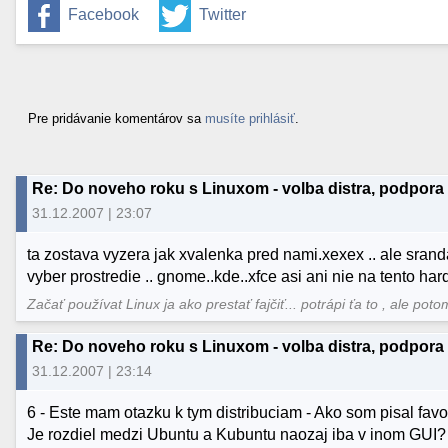
Facebook
Twitter
Pre pridávanie komentárov sa
musíte prihlásiť
.
Re: Do noveho roku s Linuxom - volba distra, podpora 
31.12.2007 | 23:07
ta zostava vyzera jak xvalenka pred nami.xexex .. ale sranda..
vyber prostredie .. gnome..kde..xfce asi ani nie na tento ha
Začať používat Linux ja ako prestať fajčiť... potrápi ťa to , ale poto
Re: Do noveho roku s Linuxom - volba distra, podpora 
31.12.2007 | 23:14
6 - Este mam otazku k tym distribuciam - Ako som pisal favo
Je rozdiel medzi Ubuntu a Kubuntu naozaj iba v inom GUI?