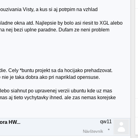
uzivania Visty, a kus si aj potrpim na vzhlad
ladne okna atd. Najlepsie by bolo asi riesit to XGL alebo
a nej bezi uplne paradne. Dufam ze neni problem
die. Cely *buntu projekt sa da hocijako prehadzovat.
nie je taka dobra ako pri napriklad opensuse.
 alebo siahnut po upravenej verzii ubuntu kde uz mas
mas aj tieto vychytavky ihned. ale zas nemas korejske
qw11
ora HW...
Návštevník