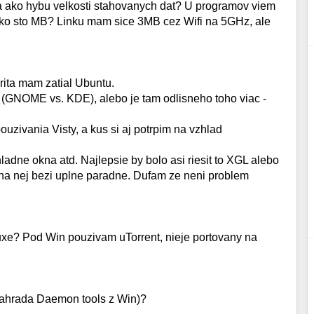
 sa ako hybu velkosti stahovanych dat? U programov viem
kolko sto MB? Linku mam sice 3MB cez Wifi na 5GHz, ale
rita mam zatial Ubuntu.
 (GNOME vs. KDE), alebo je tam odlisneho toho viac -
uzivania Visty, a kus si aj potrpim na vzhlad
ladne okna atd. Najlepsie by bolo asi riesit to XGL alebo
a nej bezi uplne paradne. Dufam ze neni problem
inuxe? Pod Win pouzivam uTorrent, nieje portovany na
(nahrada Daemon tools z Win)?