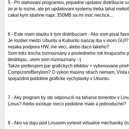
5 - Pri stahovani programov, pripadne updatov distribucie
ze je to rozne, ale pri updatovani systemu treba tahat nie
cakat kym stiahne napr. 350MB sa mi moc nechce...
6 - Este mam otazku k tym distribuciam - Ako som pisal favo
Je rozdiel medzi Ubuntu a Kubuntu naozaj iba v inom GUI?
nejaka podpora HW, ine veci, alebo daco takeho?
Som totiz trocha rozmaznany z posledneho rok trvajuceho po
desktopu...viem som rozmaznany :-)
Takze preferujem par grafickych efektov + vytienovane prieh
Compizom/Berylom? O vykon masiny strach nemam, Vista n
spojazdnit podobne graficke vychytavky v Ubuntu.
7 - Aky program by ste odporucili na tahanie torrentov v L
Linux? Alebo existuje nieco podobne male a jednoduche?
8 - Ako sa daju pod Linuxom vyriesit virtualne mechaniky 