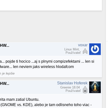
voxar
HW...
Linux Mint,
Používateľ
. pojde ti hocico ...aj s plnymi compizefektami ... len si
rdware... len neviem jaks wireless hlodafcom
m je lepšie
Stanislav Hoferek
HW...
Greenie 18.04
Používateľ
rita mam zatial Ubuntu.
 (GNOME vs. KDE), alebo je tam odlisneho toho viac -