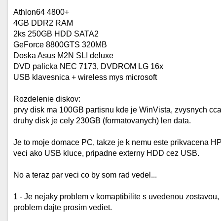
Athlon64 4800+
4GB DDR2 RAM
2ks 250GB HDD SATA2
GeForce 8800GTS 320MB
Doska Asus M2N SLI deluxe
DVD palicka NEC 7173, DVDROM LG 16x
USB klavesnica + wireless mys microsoft
Rozdelenie diskov:
prvy disk ma 100GB partisnu kde je WinVista, zvysnych cc
druhy disk je cely 230GB (formatovanych) len data.
Je to moje domace PC, takze je k nemu este prikvacena HP 
veci ako USB kluce, pripadne externy HDD cez USB.
No a teraz par veci co by som rad vedel...
1 - Je nejaky problem v komaptibilite s uvedenou zostavou
problem dajte prosim vediet.