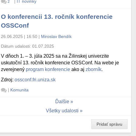
|
IT novinky
2
O konferencii 13. ročník konferencie
OSSConf
26.06.2025 | 16:50
|
Miroslav Bendík
Dátum udalosti:
01.07.2025
V dňoch 1. – 3. júla 2025 sa na Žilinskej univerzite
uskutoční 13. ročník konferencie OSSConf. Na webe je
zverejnený
program konferencie
ako aj
zborník
.
Zdroj:
ossconf.fri.uniza.sk
|
Komunita
Ďalšie
Všetky udalosti
Pridať správu