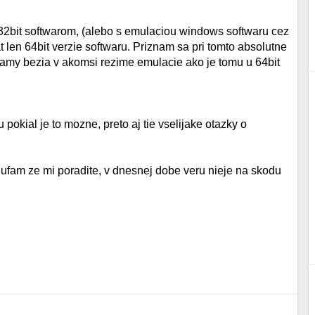
s 32bit softwarom, (alebo s emulaciou windows softwaru cez
len 64bit verzie softwaru. Priznam sa pri tomto absolutne
ramy bezia v akomsi rezime emulacie ako je tomu u 64bit
okial je to mozne, preto aj tie vselijake otazky o
dufam ze mi poradite, v dnesnej dobe veru nieje na skodu