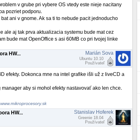
problem v grube pri vybere OS vtedy este nieje nacitany
ba pozriet podporu.
bat ani v gnome. Ak sa ti to nebude pacit jednoducho
ne ale aj tak prva aktualizacia systemu bude mat cez
m bude mat OpenOffice s asi 60MB co pri tvojej linke
Marián Sova
ora HW...
Ubuntu 10.10
Používateľ
efekty. Dokonca mne na intel grafike išli už z liveCD a
g manager aby si mohol efekty nastavovať ako len chce.
|
www.mikroprocesory.sk
Stanislav Hoferek
pora HW...
Greenie 18.04
Používateľ