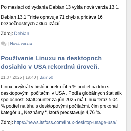
Po mesiaci od vydania Debian 13 vyšla nová verzia 13.1.
Debian 13.1 Trixie opravuje 71 chýb a pridáva 16
bezpečnostných aktualizácií.
Zdroj:
Debian
|
Nová verzia
Používanie Linuxu na desktopoch
dosiahlo v USA rekordnú úroveň.
21.07.2025 | 19:40
|
Balin50
Linux prvýkrát v histórii prekročil 5 % podiel na trhu s
desktopovými počítačmi v USA . Podľa globálnych štatistík
spoločnosti StatCounter za jún 2025 má Linux teraz 5,04
% podiel na trhu s desktopovými počítačmi, čím prekonal
kategóriu „ Neznámy “, ktorá predstavuje 4,76 %.
Zdroj:
https://news.itsfoss.com/linux-desktop-usage-usa/