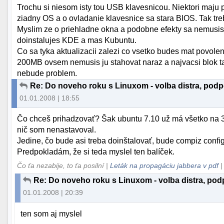
Trochu si niesom isty tou USB klavesnicou. Niektori maju 
ziadny OS a o ovladanie klavesnice sa stara BIOS. Tak tre
Myslim ze o priehladne okna a podobne efekty sa nemusis 
doinstalujes KDE a mas Kubuntu.
Co sa tyka aktualizacii zalezi co vsetko budes mat povole
200MB ovsem nemusis ju stahovat naraz a najvacsi blok ta
nebude problem.
Re: Do noveho roku s Linuxom - volba distra, podp
01.01.2008 | 18:55
Čo chceš prihadzovať? Šak ubuntu 7.10 už má všetko na 3D 
nič som nenastavoval.
Jedine, čo bude asi treba doinštalovať, bude compiz confi
Predpokladám, že si teda myslel ten balíček.
Čo ťa nezabije, to ťa posilní |
Leták na propagáciu jabbera v pdf
Re: Do noveho roku s Linuxom - volba distra, pod
01.01.2008 | 20:39
ten som aj myslel