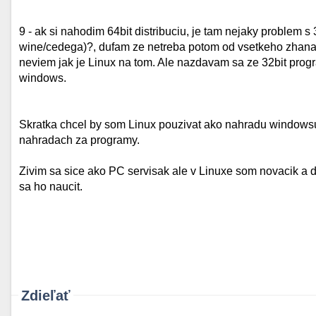
9 - ak si nahodim 64bit distribuciu, je tam nejaky problem 
wine/cedega)?, dufam ze netreba potom od vsetkeho zhanat 
neviem jak je Linux na tom. Ale nazdavam sa ze 32bit prog
windows.
Skratka chcel by som Linux pouzivat ako nahradu windowsu p
nahradach za programy.
Zivim sa sice ako PC servisak ale v Linuxe som novacik a 
sa ho naucit.
Zdieľať