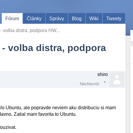
Fórum
Články
Správy
Blog
Wiki
Tweety
 volba distra, podpora HW...
- volba distra, podpora
shiro
Návštevník
ilo Ubuntu, ale popravde neviem aku distribuciu si mam
davno. Zatial mam favorita to Ubuntu.
ouzivat.