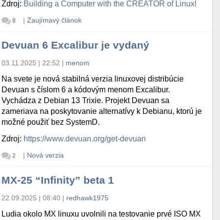
Zdroj:
Building a Computer with the CREATOR of Linux!
|
Zaujímavý článok
8
Devuan 6 Excalibur je vydaný
03.11.2025 | 22:52
|
menom
Na svete je nová stabilná verzia linuxovej distribúcie
Devuan s číslom 6 a kódovým menom Excalibur.
Vychádza z Debian 13 Trixie. Projekt Devuan sa
zameriava na poskytovanie alternatívy k Debianu, ktorú je
možné použiť bez SystemD.
Zdroj:
https://www.devuan.org/get-devuan
|
Nová verzia
2
MX-25 “Infinity” beta 1
22.09.2025 | 08:40
|
redhawk1975
Ludia okolo MX linuxu uvolnili na testovanie prvé ISO MX