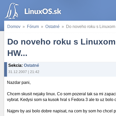
Domov
Fórum
Ostatné
Do noveho roku s Linuxom -
Do noveho roku s Linuxom 
HW...
Sekcia
:
Ostatné
31.12.2007 | 21:42
Nazdar pani,
Chcem skusit nejaky linux. Co som pozeral tak sa mi zapac
vybrat. Kedysi som sa kusok hral s Fedora 3 ale to uz bolo 
Najprv by asi bolo dobre napisat, na com by som ho chcel p