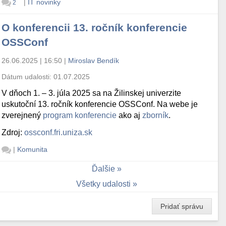
|
IT novinky
2
O konferencii 13. ročník konferencie
OSSConf
26.06.2025 | 16:50
|
Miroslav Bendík
Dátum udalosti:
01.07.2025
V dňoch 1. – 3. júla 2025 sa na Žilinskej univerzite
uskutoční 13. ročník konferencie OSSConf. Na webe je
zverejnený
program konferencie
ako aj
zborník
.
Zdroj:
ossconf.fri.uniza.sk
|
Komunita
Ďalšie
Všetky udalosti
Pridať správu