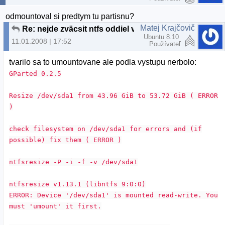
odmountoval si predtym tu partisnu?
Matej Krajčovič
Re: nejde zväcsit ntfs oddiel v gparted
Ubuntu 8.10
11.01.2008 | 17:52
Používateľ
tvarilo sa to umountovane ale podla vystupu nerbolo:
GParted 0.2.5
Resize /dev/sda1 from 43.96 GiB to 53.72 GiB ( ERROR
)
check filesystem on /dev/sda1 for errors and (if
possible) fix them ( ERROR )
ntfsresize -P -i -f -v /dev/sda1
ntfsresize v1.13.1 (libntfs 9:0:0)
ERROR: Device '/dev/sda1' is mounted read-write. You
must 'umount' it first.