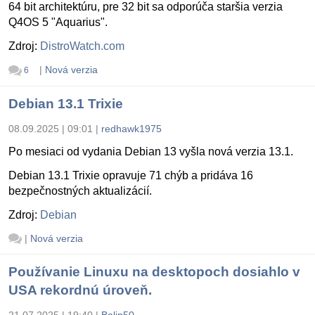
64 bit architektúru, pre 32 bit sa odporúča staršia verzia
Q4OS 5 "Aquarius".
Zdroj:
DistroWatch.com
|
Nová verzia
6
Debian 13.1 Trixie
08.09.2025 | 09:01
|
redhawk1975
Po mesiaci od vydania Debian 13 vyšla nová verzia 13.1.
Debian 13.1 Trixie opravuje 71 chýb a pridáva 16
bezpečnostných aktualizácií.
Zdroj:
Debian
|
Nová verzia
Používanie Linuxu na desktopoch dosiahlo v
USA rekordnú úroveň.