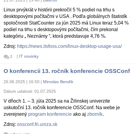
21.07.2025 | 19:40
|
Balin50
Linux prvýkrát v histórii prekročil 5 % podiel na trhu s
desktopovými počítačmi v USA . Podľa globálnych štatistík
spoločnosti StatCounter za jún 2025 má Linux teraz 5,04 %
podiel na trhu s desktopovými počítačmi, čím prekonal
kategóriu „ Neznámy “, ktorá predstavuje 4,76 %.
Zdroj:
https://news.itsfoss.com/linux-desktop-usage-usa/
|
IT novinky
2
O konferencii 13. ročník konferencie OSSConf
26.06.2025 | 16:50
|
Miroslav Bendík
Dátum udalosti:
01.07.2025
V dňoch 1. – 3. júla 2025 sa na Žilinskej univerzite
uskutoční 13. ročník konferencie OSSConf. Na webe je
zverejnený
program konferencie
ako aj
zborník
.
Zdroj:
ossconf.fri.uniza.sk