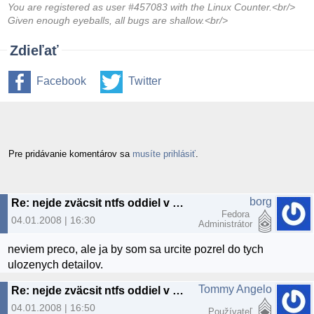
You are registered as user #457083 with the Linux Counter.<br/>
Given enough eyeballs, all bugs are shallow.<br/>
Zdieľať
Facebook
Twitter
Pre pridávanie komentárov sa
musíte prihlásiť
.
borg
Re: nejde zväcsit ntfs oddiel v gparted
Fedora
04.01.2008 | 16:30
Administrátor
neviem preco, ale ja by som sa urcite pozrel do tych
ulozenych detailov.
Tommy Angelo
Re: nejde zväcsit ntfs oddiel v gparted
04.01.2008 | 16:50
Používateľ