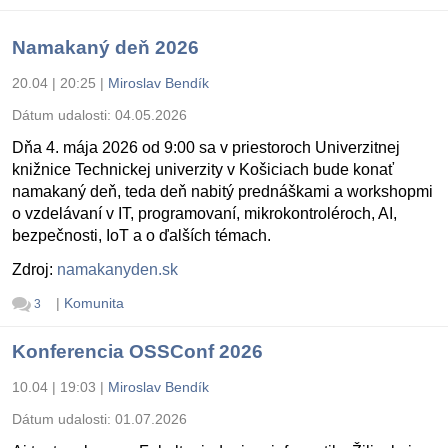
Namakaný deň 2026
20.04 | 20:25
|
Miroslav Bendík
Dátum udalosti:
04.05.2026
Dňa 4. mája 2026 od 9:00 sa v priestoroch Univerzitnej
knižnice Technickej univerzity v Košiciach bude konať
namakaný deň, teda deň nabitý prednáškami a workshopmi
o vzdelávaní v IT, programovaní, mikrokontroléroch, AI,
bezpečnosti, IoT a o ďalších témach.
Zdroj:
namakanyden.sk
|
Komunita
3
Konferencia OSSConf 2026
10.04 | 19:03
|
Miroslav Bendík
Dátum udalosti:
01.07.2026