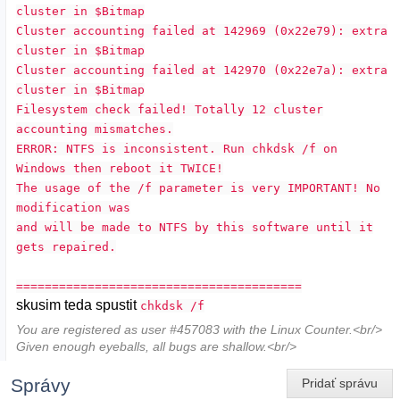
cluster in $Bitmap
Cluster accounting failed at 142969 (0x22e79): extra
cluster in $Bitmap
Cluster accounting failed at 142970 (0x22e7a): extra
cluster in $Bitmap
Filesystem check failed! Totally 12 cluster
accounting mismatches.
ERROR: NTFS is inconsistent. Run chkdsk /f on
Windows then reboot it TWICE!
The usage of the /f parameter is very IMPORTANT! No
modification was
and will be made to NTFS by this software until it
gets repaired.
========================================
skusim teda spustit
chkdsk /f
You are registered as user #457083 with the Linux Counter.<br/>
Given enough eyeballs, all bugs are shallow.<br/>
Správy
Pridať správu