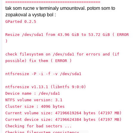
========================================
tak som rucne v terminaly umountoval. potom som to
zopakoval a vystup bol :
GParted 0.2.5
Resize /dev/sda1 from 43.96 GiB to 53.72 GiB ( ERROR
)
check filesystem on /dev/sda1 for errors and (if
possible) fix them ( ERROR )
ntfsresize -P -i -f -v /dev/sda1
ntfsresize v1.13.1 (libntfs 9:0:0)
Device name : /dev/sda1
NTFS volume version: 3.1
Cluster size : 4096 bytes
Current volume size: 47196619264 bytes (47197 MB)
Current device size: 47196624384 bytes (47197 MB)
Checking for bad sectors ...
Checking filesystem consistency ...