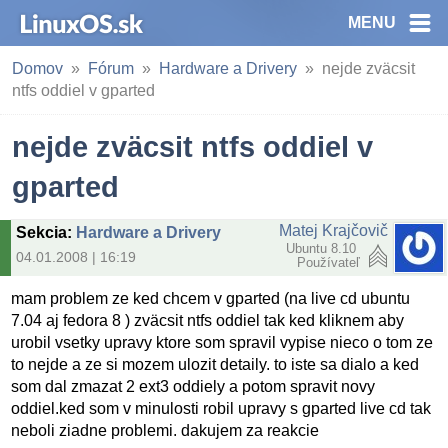
MENU
Domov
Fórum
Hardware a Drivery
nejde zväcsit
ntfs oddiel v gparted
nejde zväcsit ntfs oddiel v
gparted
Matej Krajčovič
Sekcia
:
Hardware a Drivery
Ubuntu 8.10
04.01.2008 | 16:19
Používateľ
mam problem ze ked chcem v gparted (na live cd ubuntu
7.04 aj fedora 8 ) zväcsit ntfs oddiel tak ked kliknem aby
urobil vsetky upravy ktore som spravil vypise nieco o tom ze
to nejde a ze si mozem ulozit detaily. to iste sa dialo a ked
som dal zmazat 2 ext3 oddiely a potom spravit novy
oddiel.ked som v minulosti robil upravy s gparted live cd tak
neboli ziadne problemi. dakujem za reakcie