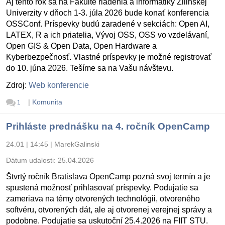
Aj tento rok sa na Fakulte riadenia a informatiky Žilinskej
Univerzity v dňoch 1-3. júla 2026 bude konať konferencia
OSSConf. Príspevky budú zaradené v sekciách: Open AI,
LATEX, R a ich priatelia, Vývoj OSS, OSS vo vzdelávaní,
Open GIS & Open Data, Open Hardware a
Kyberbezpečnosť. Vlastné príspevky je možné registrovať
do 10. júna 2026. Tešíme sa na Vašu návštevu.
Zdroj:
Web konferencie
|
Komunita
1
Prihláste prednášku na 4. ročník OpenCamp
24.01 | 14:45
|
MarekGalinski
Dátum udalosti:
25.04.2026
Štvrtý ročník Bratislava OpenCamp pozná svoj termín a je
spustená možnosť prihlasovať príspevky. Podujatie sa
zameriava na témy otvorených technológii, otvoreného
softvéru, otvorených dát, ale aj otvorenej verejnej správy a
podobne. Podujatie sa uskutoční 25.4.2026 na FIIT STU.