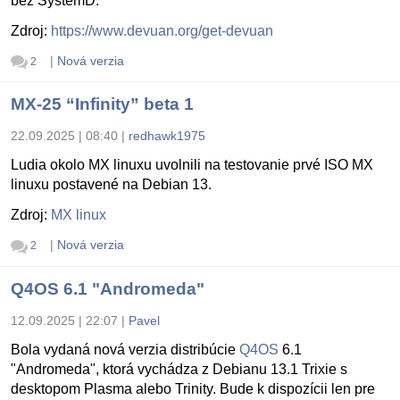
bez SystemD.
Zdroj:
https://www.devuan.org/get-devuan
|
Nová verzia
2
MX-25 “Infinity” beta 1
22.09.2025 | 08:40
|
redhawk1975
Ludia okolo MX linuxu uvolnili na testovanie prvé ISO MX
linuxu postavené na Debian 13.
Zdroj:
MX linux
|
Nová verzia
2
Q4OS 6.1 "Andromeda"
12.09.2025 | 22:07
|
Pavel
Bola vydaná nová verzia distribúcie
Q4OS
6.1
"Andromeda", ktorá vychádza z Debianu 13.1 Trixie s
desktopom Plasma alebo Trinity. Bude k dispozícii len pre