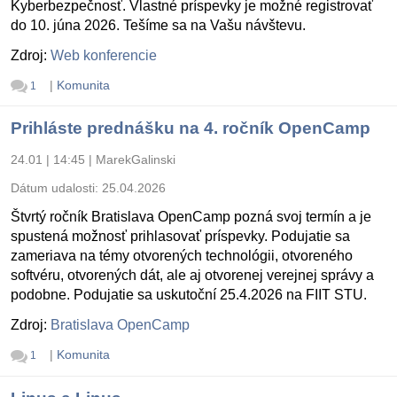
Kyberbezpečnosť. Vlastné príspevky je možné registrovať
do 10. júna 2026. Tešíme sa na Vašu návštevu.
Zdroj:
Web konferencie
|
Komunita
1
Prihláste prednášku na 4. ročník OpenCamp
24.01 | 14:45
|
MarekGalinski
Dátum udalosti:
25.04.2026
Štvrtý ročník Bratislava OpenCamp pozná svoj termín a je
spustená možnosť prihlasovať príspevky. Podujatie sa
zameriava na témy otvorených technológii, otvoreného
softvéru, otvorených dát, ale aj otvorenej verejnej správy a
podobne. Podujatie sa uskutoční 25.4.2026 na FIIT STU.
Zdroj:
Bratislava OpenCamp
|
Komunita
1