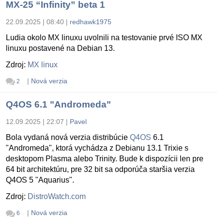
MX-25 “Infinity” beta 1
22.09.2025 | 08:40
|
redhawk1975
Ludia okolo MX linuxu uvolnili na testovanie prvé ISO MX
linuxu postavené na Debian 13.
Zdroj:
MX linux
|
Nová verzia
2
Q4OS 6.1 "Andromeda"
12.09.2025 | 22:07
|
Pavel
Bola vydaná nová verzia distribúcie
Q4OS
6.1
"Andromeda", ktorá vychádza z Debianu 13.1 Trixie s
desktopom Plasma alebo Trinity. Bude k dispozícii len pre
64 bit architektúru, pre 32 bit sa odporúča staršia verzia
Q4OS 5 "Aquarius".
Zdroj:
DistroWatch.com
|
Nová verzia
6