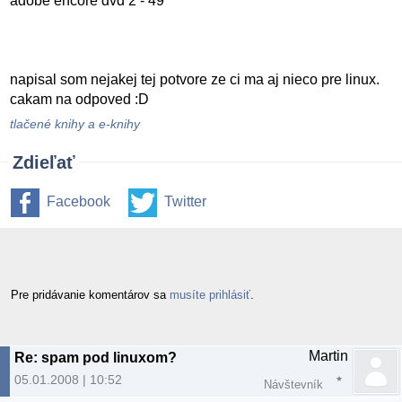
adobe encore dvd 2 - 49
napisal som nejakej tej potvore ze ci ma aj nieco pre linux.
cakam na odpoved :D
tlačené knihy a e-knihy
Zdieľať
Facebook
Twitter
Pre pridávanie komentárov sa
musíte prihlásiť
.
Martin
Re: spam pod linuxom?
05.01.2008 | 10:52
Návštevník