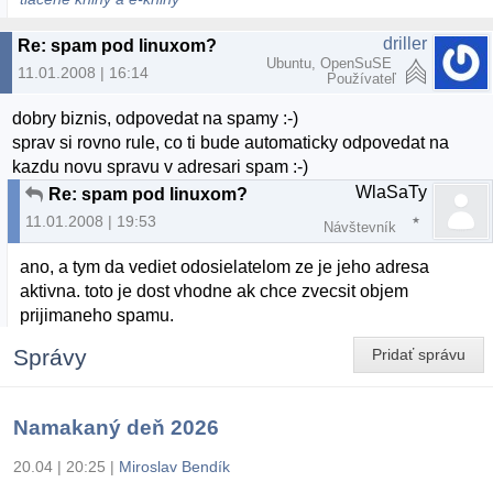
driller
Re: spam pod linuxom?
Ubuntu, OpenSuSE
11.01.2008 | 16:14
Používateľ
dobry biznis, odpovedat na spamy :-)
sprav si rovno rule, co ti bude automaticky odpovedat na
kazdu novu spravu v adresari spam :-)
WlaSaTy
Re: spam pod linuxom?
11.01.2008 | 19:53
Návštevník
ano, a tym da vediet odosielatelom ze je jeho adresa
aktivna. toto je dost vhodne ak chce zvecsit objem
prijimaneho spamu.
Správy
Pridať správu
Namakaný deň 2026
20.04 | 20:25
|
Miroslav Bendík