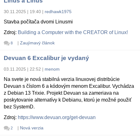
Linus a Linus
30.11.2025 | 19:40
|
redhawk1975
Stavba počítača dvomi Linusmi
Zdroj:
Building a Computer with the CREATOR of Linux!
|
Zaujímavý článok
8
Devuan 6 Excalibur je vydaný
03.11.2025 | 22:52
|
menom
Na svete je nová stabilná verzia linuxovej distribúcie
Devuan s číslom 6 a kódovým menom Excalibur. Vychádza
z Debian 13 Trixie. Projekt Devuan sa zameriava na
poskytovanie alternatívy k Debianu, ktorú je možné použiť
bez SystemD.
Zdroj:
https://www.devuan.org/get-devuan
|
Nová verzia
2