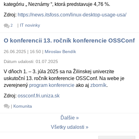
kategóriu „ Neznámy “, ktorá predstavuje 4,76 %.
Zdroj:
https://news.itsfoss.com/linux-desktop-usage-usa/
|
IT novinky
2
O konferencii 13. ročník konferencie OSSConf
26.06.2025 | 16:50
|
Miroslav Bendík
Dátum udalosti:
01.07.2025
V dňoch 1. – 3. júla 2025 sa na Žilinskej univerzite
uskutoční 13. ročník konferencie OSSConf. Na webe je
zverejnený
program konferencie
ako aj
zborník
.
Zdroj:
ossconf.fri.uniza.sk
|
Komunita
Ďalšie
Všetky udalosti