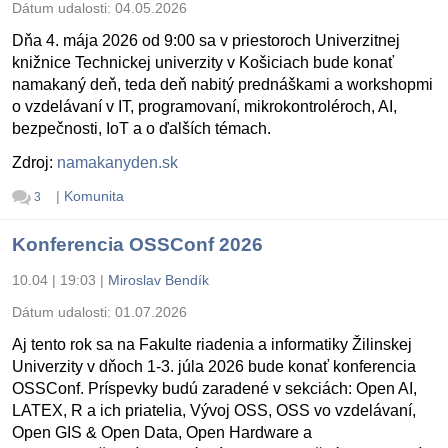
Dátum udalosti:
04.05.2026
Dňa 4. mája 2026 od 9:00 sa v priestoroch Univerzitnej
knižnice Technickej univerzity v Košiciach bude konať
namakaný deň, teda deň nabitý prednáškami a workshopmi
o vzdelávaní v IT, programovaní, mikrokontroléroch, AI,
bezpečnosti, IoT a o ďalších témach.
Zdroj:
namakanyden.sk
|
Komunita
3
Konferencia OSSConf 2026
10.04 | 19:03
|
Miroslav Bendík
Dátum udalosti:
01.07.2026
Aj tento rok sa na Fakulte riadenia a informatiky Žilinskej
Univerzity v dňoch 1-3. júla 2026 bude konať konferencia
OSSConf. Príspevky budú zaradené v sekciách: Open AI,
LATEX, R a ich priatelia, Vývoj OSS, OSS vo vzdelávaní,
Open GIS & Open Data, Open Hardware a