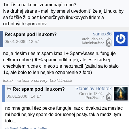
Tie čísla na konci znamenajú cenu?
Na druhej strane - mali by sme si uvedomiť, že aj Linuxu by
sa ťažšie žilo bez komerčných linuxových firiem a
ochotných sponzorov.
samox86
Re: spam pod linuxom?
arch, debian
05.01.2008 | 12:57
Administrátor
no ja riesim riesim spam kmail + SpamAsassin. funguje
celkom dobre (90% spamu odfiltruje), ale este radsej
checkujem rucne ci nieco zle neoznacil (zatial sa to stalo
1x, ale bolo to len nejake oznamenie z fora)
lnx.sk - virtualne servery; Lnx@Lnx.sk
Stanislav Hoferek
Re: spam pod linuxom?
Greenie 18.04
05.01.2008 | 14:17
Používateľ
no mne gmail tiez pekne funguje, raz ci dvakrat za mesiac
mi hodi nejaky spam do dorucenej posty. tak a medzi tym
toto...
tlačené knihy a e-knihy