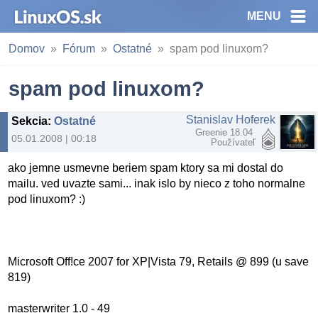
MENU
Domov
Fórum
Ostatné
spam pod linuxom?
spam pod linuxom?
Stanislav Hoferek
Sekcia
:
Ostatné
Greenie 18.04
05.01.2008 | 00:18
Používateľ
ako jemne usmevne beriem spam ktory sa mi dostal do
mailu. ved uvazte sami... inak islo by nieco z toho normalne
pod linuxom? :)
Microsoft Off!ce 2007 for XP|Vista 79, Retails @ 899 (u save
819)
masterwriter 1.0 - 49