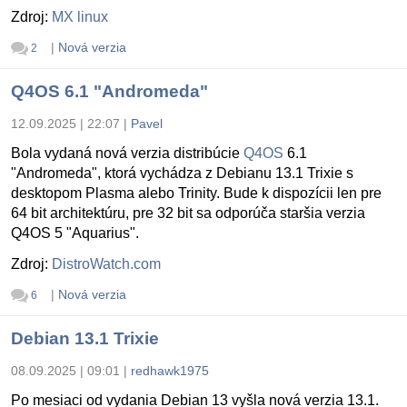
Zdroj:
MX linux
|
Nová verzia
2
Q4OS 6.1 "Andromeda"
12.09.2025 | 22:07
|
Pavel
Bola vydaná nová verzia distribúcie
Q4OS
6.1
"Andromeda", ktorá vychádza z Debianu 13.1 Trixie s
desktopom Plasma alebo Trinity. Bude k dispozícii len pre
64 bit architektúru, pre 32 bit sa odporúča staršia verzia
Q4OS 5 "Aquarius".
Zdroj:
DistroWatch.com
|
Nová verzia
6
Debian 13.1 Trixie
08.09.2025 | 09:01
|
redhawk1975
Po mesiaci od vydania Debian 13 vyšla nová verzia 13.1.