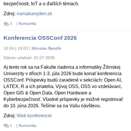
bezpečnosti, IoT a o ďalších témach.
Zdroj:
namakanyden.sk
|
Komunita
3
Konferencia OSSConf 2026
10.04 | 19:03
|
Miroslav Bendík
Dátum udalosti:
01.07.2026
Aj tento rok sa na Fakulte riadenia a informatiky Žilinskej
Univerzity v dňoch 1-3. júla 2026 bude konať konferencia
OSSConf. Príspevky budú zaradené v sekciách: Open AI,
LATEX, R a ich priatelia, Vývoj OSS, OSS vo vzdelávaní,
Open GIS & Open Data, Open Hardware a
Kyberbezpečnosť. Vlastné príspevky je možné registrovať
do 10. júna 2026. Tešíme sa na Vašu návštevu.
Zdroj:
Web konferencie
|
Komunita
1