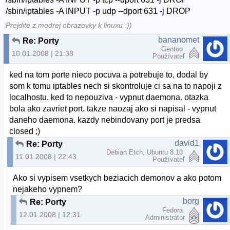
/sbin/iptables -A INPUT -p udp --dport 631 -j DROP
Prejdite z modrej obrazovky k linuxu :))
bananomet
Re: Porty
Gentoo
10.01.2008 | 21:38
Používateľ
ked na tom porte nieco pocuva a potrebuje to, dodal by
som k tomu iptables nech si skontroluje ci sa na to napoji z
localhostu. ked to nepouziva - vypnut daemona. otazka
bola ako zavriet port. takze naozaj ako si napisal - vypnut
daneho daemona. kazdy nebindovany port je predsa
closed ;)
david1
Re: Porty
Debian Etch, Ubuntu 8.10
11.01.2008 | 22:43
Používateľ
Ako si vypisem vsetkych beziacich demonov a ako potom
nejakeho vypnem?
borg
Re: Porty
Fedora
12.01.2008 | 12:31
Administrátor