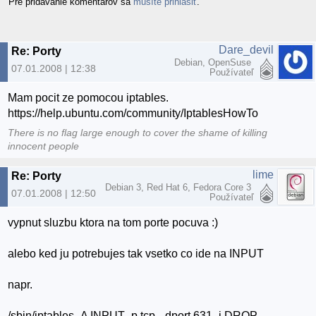
Pre pridávanie komentárov sa
musíte prihlásiť
.
Dare_devil
Re: Porty
Debian, OpenSuse
07.01.2008 | 12:38
Používateľ
Mam pocit ze pomocou iptables.
https://help.ubuntu.com/community/IptablesHowTo
There is no flag large enough to cover the shame of killing
innocent people
lime
Re: Porty
Debian 3, Red Hat 6, Fedora Core 3
07.01.2008 | 12:50
Používateľ
vypnut sluzbu ktora na tom porte pocuva :)
alebo ked ju potrebujes tak vsetko co ide na INPUT
napr.
/sbin/iptables -A INPUT -p tcp --dport 631 -j DROP