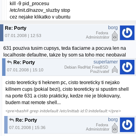
kill -9 pid_procesu
/etc/init.d/nazov_sluzby stop
cez nejake klikatko v ubuntu
borg
Re: Porty
Fedora
07.01.2008 | 12:53
Administrátor
631 pouziva tusim cupsys, teda tlaciarne a pocuva len na
localhoste defaultne, takze by som sa toho moc neobaval
superlamer
Re: Porty
Debian RedHat FreeBSD
07.01.2008 | 15:10
Používateľ
cisto teoreticky ti heknem pc, cisto teoreticky ti nejako
killnem cups (pokial bezi), cisto teoreticky si spustim shell
na porte 631 a cisto prakticky, kedze nie je blokovany,
budem mat remote shell...
<pre>bash# grep initdefault /etc/inittab id:0:initdefault:</pre>
borg
Re: Porty
Fedora
07.01.2008 | 15:36
Administrátor