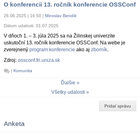
O konferencii 13. ročník konferencie OSSConf
26.06.2025 | 16:50
|
Miroslav Bendík
Dátum udalosti:
01.07.2025
V dňoch 1. – 3. júla 2025 sa na Žilinskej univerzite
uskutoční 13. ročník konferencie OSSConf. Na webe je
zverejnený
program konferencie
ako aj
zborník
.
Zdroj:
ossconf.fri.uniza.sk
|
Komunita
Ďalšie
Všetky udalosti
Pridať správu
Anketa