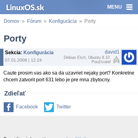
MENU
Domov
Fórum
Konfigurácia
Porty
Porty
david1
Sekcia
:
Konfigurácia
Debian Etch, Ubuntu 8.10
07.01.2008 | 12:24
Používateľ
Caute prosim vas ako sa da uzavriet nejaky port? Konkretne
chcem zatvorit port 631 lebo je pre mna zbytocny.
Zdieľať
Facebook
Twitter