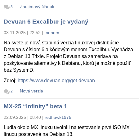
|
Zaujímavý článok
8
Devuan 6 Excalibur je vydaný
03.11.2025 | 22:52
|
menom
Na svete je nová stabilná verzia linuxovej distribúcie
Devuan s číslom 6 a kódovým menom Excalibur. Vychádza
z Debian 13 Trixie. Projekt Devuan sa zameriava na
poskytovanie alternatívy k Debianu, ktorú je možné použiť
bez SystemD.
Zdroj:
https://www.devuan.org/get-devuan
|
Nová verzia
2
MX-25 “Infinity” beta 1
22.09.2025 | 08:40
|
redhawk1975
Ludia okolo MX linuxu uvolnili na testovanie prvé ISO MX
linuxu postavené na Debian 13.