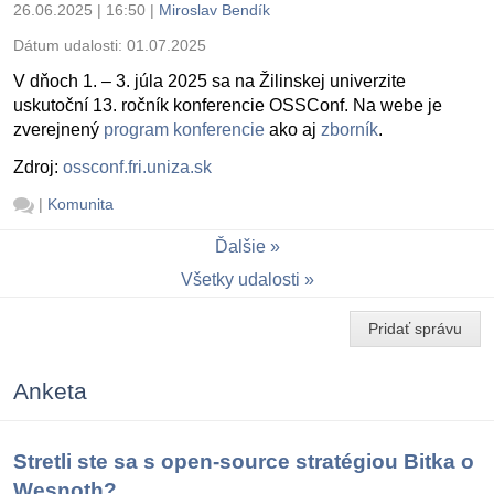
26.06.2025 | 16:50
|
Miroslav Bendík
Dátum udalosti:
01.07.2025
V dňoch 1. – 3. júla 2025 sa na Žilinskej univerzite
uskutoční 13. ročník konferencie OSSConf. Na webe je
zverejnený
program konferencie
ako aj
zborník
.
Zdroj:
ossconf.fri.uniza.sk
|
Komunita
Ďalšie
Všetky udalosti
Pridať správu
Anketa
Stretli ste sa s open-source stratégiou Bitka o
Wesnoth?