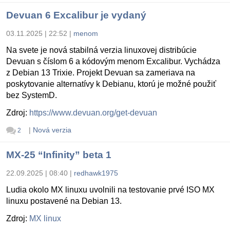
Devuan 6 Excalibur je vydaný
03.11.2025 | 22:52
|
menom
Na svete je nová stabilná verzia linuxovej distribúcie
Devuan s číslom 6 a kódovým menom Excalibur. Vychádza
z Debian 13 Trixie. Projekt Devuan sa zameriava na
poskytovanie alternatívy k Debianu, ktorú je možné použiť
bez SystemD.
Zdroj:
https://www.devuan.org/get-devuan
|
Nová verzia
2
MX-25 “Infinity” beta 1
22.09.2025 | 08:40
|
redhawk1975
Ludia okolo MX linuxu uvolnili na testovanie prvé ISO MX
linuxu postavené na Debian 13.
Zdroj:
MX linux