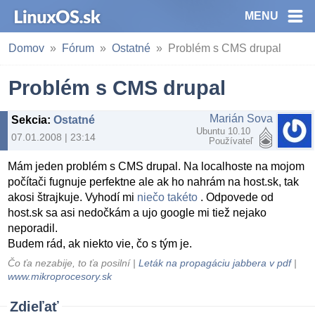
MENU
Domov
Fórum
Ostatné
Problém s CMS drupal
Problém s CMS drupal
Marián Sova
Sekcia
:
Ostatné
Ubuntu 10.10
07.01.2008 | 23:14
Používateľ
Mám jeden problém s CMS drupal. Na localhoste na mojom
počítači fugnuje perfektne ale ak ho nahrám na host.sk, tak
akosi štrajkuje. Vyhodí mi
niečo takéto
. Odpovede od
host.sk sa asi nedočkám a ujo google mi tiež nejako
neporadil.
Budem rád, ak niekto vie, čo s tým je.
Čo ťa nezabije, to ťa posilní |
Leták na propagáciu jabbera v pdf
|
www.mikroprocesory.sk
Zdieľať