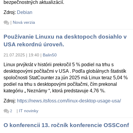
bezpečnostných aktualizácií.
Zdroj:
Debian
|
Nová verzia
Používanie Linuxu na desktopoch dosiahlo v
USA rekordnú úroveň.
21.07.2025 | 19:40
|
Balin50
Linux prvýkrát v histórii prekročil 5 % podiel na trhu s
desktopovými počítačmi v USA . Podľa globálnych štatistík
spoločnosti StatCounter za jún 2025 má Linux teraz 5,04 %
podiel na trhu s desktopovými počítačmi, čím prekonal
kategóriu „ Neznámy “, ktorá predstavuje 4,76 %.
Zdroj:
https://news.itsfoss.com/linux-desktop-usage-usa/
|
IT novinky
2
O konferencii 13. ročník konferencie OSSConf