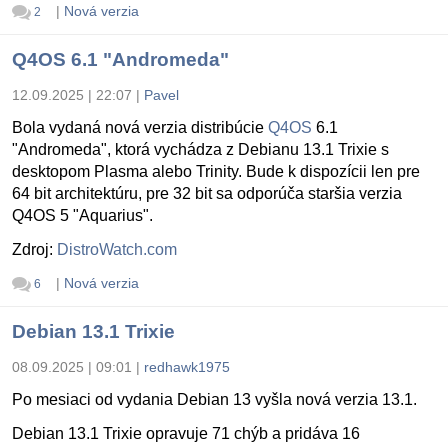
|
Nová verzia
2
Q4OS 6.1 "Andromeda"
12.09.2025 | 22:07
|
Pavel
Bola vydaná nová verzia distribúcie
Q4OS
6.1
"Andromeda", ktorá vychádza z Debianu 13.1 Trixie s
desktopom Plasma alebo Trinity. Bude k dispozícii len pre
64 bit architektúru, pre 32 bit sa odporúča staršia verzia
Q4OS 5 "Aquarius".
Zdroj:
DistroWatch.com
|
Nová verzia
6
Debian 13.1 Trixie
08.09.2025 | 09:01
|
redhawk1975
Po mesiaci od vydania Debian 13 vyšla nová verzia 13.1.
Debian 13.1 Trixie opravuje 71 chýb a pridáva 16