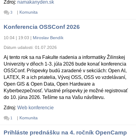
Zdroj:
namakanyden.sk
|
Komunita
3
Konferencia OSSConf 2026
10.04 | 19:03
|
Miroslav Bendík
Dátum udalosti:
01.07.2026
Aj tento rok sa na Fakulte riadenia a informatiky Žilinskej
Univerzity v dňoch 1-3. júla 2026 bude konať konferencia
OSSConf. Príspevky budú zaradené v sekciách: Open AI,
LATEX, R a ich priatelia, Vývoj OSS, OSS vo vzdelávaní,
Open GIS & Open Data, Open Hardware a
Kyberbezpečnosť. Vlastné príspevky je možné registrovať
do 10. júna 2026. Tešíme sa na Vašu návštevu.
Zdroj:
Web konferencie
|
Komunita
1
Prihláste prednášku na 4. ročník OpenCamp