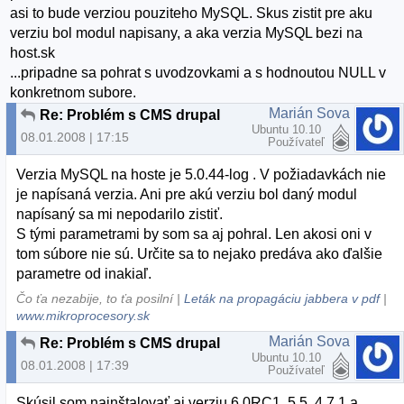
asi to bude verziou pouziteho MySQL. Skus zistit pre aku
verziu bol modul napisany, a aka verzia MySQL bezi na
host.sk
...pripadne sa pohrat s uvodzovkami a s hodnoutou NULL v
konkretnom subore.
Marián Sova
Re: Problém s CMS drupal
Ubuntu 10.10
08.01.2008 | 17:15
Používateľ
Verzia MySQL na hoste je 5.0.44-log . V požiadavkách nie
je napísaná verzia. Ani pre akú verziu bol daný modul
napísaný sa mi nepodarilo zistiť.
S tými parametrami by som sa aj pohral. Len akosi oni v
tom súbore nie sú. Určite sa to nejako predáva ako ďalšie
parametre od inakiaľ.
Čo ťa nezabije, to ťa posilní |
Leták na propagáciu jabbera v pdf
|
www.mikroprocesory.sk
Marián Sova
Re: Problém s CMS drupal
Ubuntu 10.10
08.01.2008 | 17:39
Používateľ
Skúsil som nainštalovať aj verziu 6.0RC1, 5.5, 4.7.1 a