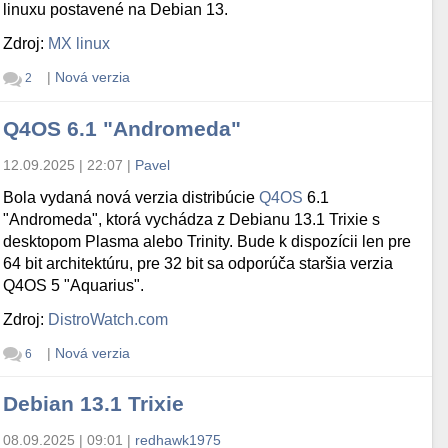
linuxu postavené na Debian 13.
Zdroj:
MX linux
|
Nová verzia
2
Q4OS 6.1 "Andromeda"
12.09.2025 | 22:07
|
Pavel
Bola vydaná nová verzia distribúcie
Q4OS
6.1
"Andromeda", ktorá vychádza z Debianu 13.1 Trixie s
desktopom Plasma alebo Trinity. Bude k dispozícii len pre
64 bit architektúru, pre 32 bit sa odporúča staršia verzia
Q4OS 5 "Aquarius".
Zdroj:
DistroWatch.com
|
Nová verzia
6
Debian 13.1 Trixie
08.09.2025 | 09:01
|
redhawk1975