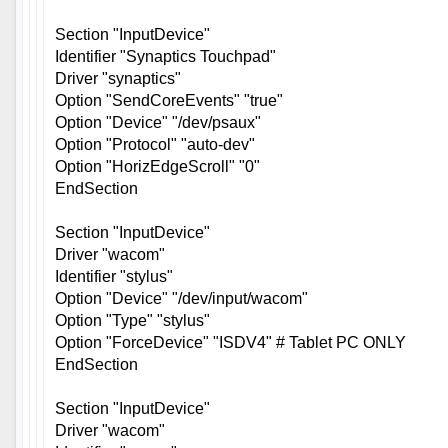
Section "InputDevice"
Identifier "Synaptics Touchpad"
Driver "synaptics"
Option "SendCoreEvents" "true"
Option "Device" "/dev/psaux"
Option "Protocol" "auto-dev"
Option "HorizEdgeScroll" "0"
EndSection
Section "InputDevice"
Driver "wacom"
Identifier "stylus"
Option "Device" "/dev/input/wacom"
Option "Type" "stylus"
Option "ForceDevice" "ISDV4" # Tablet PC ONLY
EndSection
Section "InputDevice"
Driver "wacom"