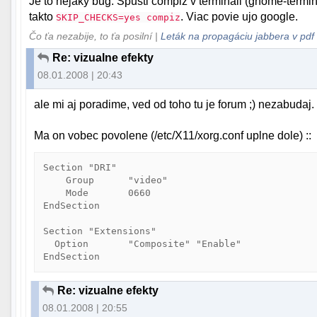
Je to nejaký bug. Spusti compiz v termináli (gnome-termi
takto
. Viac povie ujo google.
SKIP_CHECKS=yes compiz
Čo ťa nezabije, to ťa posilní |
Leták na propagáciu jabbera v pdf
Re: vizualne efekty
08.01.2008 | 20:43
ale mi aj poradime, ved od toho tu je forum ;) nezabudaj.
Ma on vobec povolene (/etc/X11/xorg.conf uplne dole) ::
Section "DRI"

    Group      "video"

    Mode       0660

EndSection

Section "Extensions"

  Option       "Composite" "Enable"

Re: vizualne efekty
08.01.2008 | 20:55