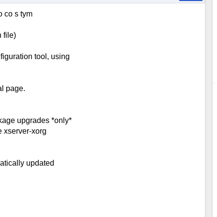
o co s tym
file)
iguration tool, using
al page.
ckage upgrades *only*
he xserver-xorg
matically updated