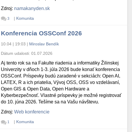
Zdroj:
namakanyden.sk
|
Komunita
3
Konferencia OSSConf 2026
10.04 | 19:03
|
Miroslav Bendík
Dátum udalosti:
01.07.2026
Aj tento rok sa na Fakulte riadenia a informatiky Žilinskej
Univerzity v dňoch 1-3. júla 2026 bude konať konferencia
OSSConf. Príspevky budú zaradené v sekciách: Open AI,
LATEX, R a ich priatelia, Vývoj OSS, OSS vo vzdelávaní,
Open GIS & Open Data, Open Hardware a
Kyberbezpečnosť. Vlastné príspevky je možné registrovať
do 10. júna 2026. Tešíme sa na Vašu návštevu.
Zdroj:
Web konferencie
|
Komunita
1