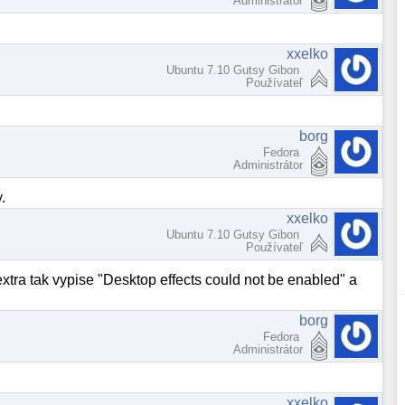
Administrátor
xxelko
Ubuntu 7.10 Gutsy Gibon
Používateľ
borg
Fedora
Administrátor
.
xxelko
Ubuntu 7.10 Gutsy Gibon
Používateľ
xtra tak vypise "Desktop effects could not be enabled" a
borg
Fedora
Administrátor
xxelko