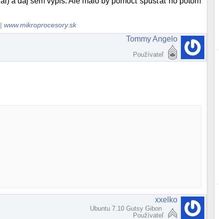
nal) a daj sem výpis. Ale malo by pomôcť spúšťať ho potom
|
www.mikroprocesory.sk
Tommy Angelo
Používateľ
xxelko
Ubuntu 7.10 Gutsy Gibon
Používateľ