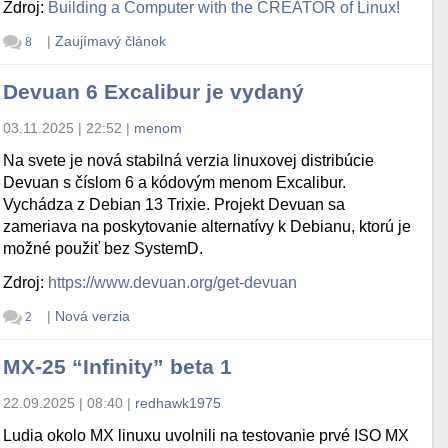
Zdroj:
Building a Computer with the CREATOR of Linux!
|
Zaujímavý článok
8
Devuan 6 Excalibur je vydaný
03.11.2025 | 22:52
|
menom
Na svete je nová stabilná verzia linuxovej distribúcie
Devuan s číslom 6 a kódovým menom Excalibur.
Vychádza z Debian 13 Trixie. Projekt Devuan sa
zameriava na poskytovanie alternatívy k Debianu, ktorú je
možné použiť bez SystemD.
Zdroj:
https://www.devuan.org/get-devuan
|
Nová verzia
2
MX-25 “Infinity” beta 1
22.09.2025 | 08:40
|
redhawk1975
Ludia okolo MX linuxu uvolnili na testovanie prvé ISO MX