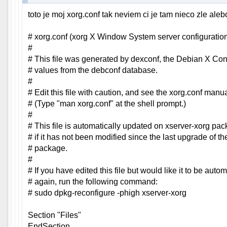
toto je moj xorg.conf tak neviem ci je tam nieco zle aleb
# xorg.conf (xorg X Window System server configuration 
#
# This file was generated by dexconf, the Debian X Conf
# values from the debconf database.
#
# Edit this file with caution, and see the xorg.conf manu
# (Type "man xorg.conf" at the shell prompt.)
#
# This file is automatically updated on xserver-xorg pa
# if it has not been modified since the last upgrade of t
# package.
#
# If you have edited this file but would like it to be auto
# again, run the following command:
# sudo dpkg-reconfigure -phigh xserver-xorg
Section "Files"
EndSection