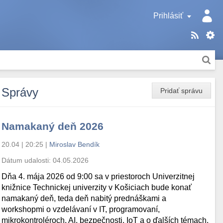
Prihlásiť
Správy
Pridať správu
Namakaný deň 2026
20.04 | 20:25
|
Miroslav Bendík
Dátum udalosti:
04.05.2026
Dňa 4. mája 2026 od 9:00 sa v priestoroch Univerzitnej
knižnice Technickej univerzity v Košiciach bude konať
namakaný deň, teda deň nabitý prednáškami a
workshopmi o vzdelávaní v IT, programovaní,
mikrokontroléroch, AI, bezpečnosti, IoT a o ďalších témach.