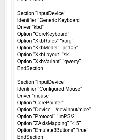
Section "InputDevice"
Identifier "Generic Keyboard"
Driver "kbd"
Option "CoreKeyboard"
Option "XkbRules" "xorg"
Option "XkbModel" "pc105"
Option "XkbLayout" "sk"
Option "XkbVariant" "qwerty"
EndSection
Section "InputDevice"
Identifier "Configured Mouse"
Driver "mouse"
Option "CorePointer"
Option "Device" "/dev/input/mice"
Option "Protocol" "ImPS/2"
Option "ZAxisMapping" "4 5"
Option "Emulate3Buttons" "true"
EndSection