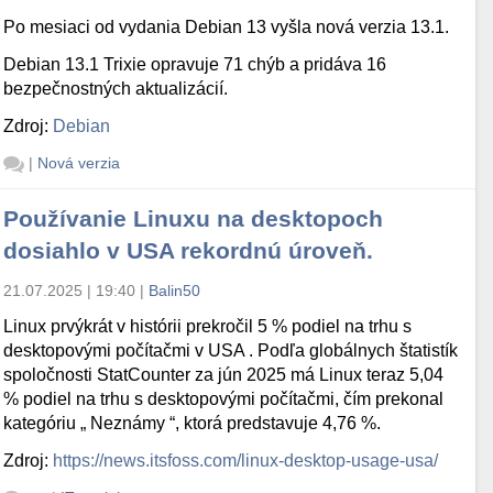
Po mesiaci od vydania Debian 13 vyšla nová verzia 13.1.
Debian 13.1 Trixie opravuje 71 chýb a pridáva 16
bezpečnostných aktualizácií.
Zdroj:
Debian
|
Nová verzia
Používanie Linuxu na desktopoch
dosiahlo v USA rekordnú úroveň.
21.07.2025 | 19:40
|
Balin50
Linux prvýkrát v histórii prekročil 5 % podiel na trhu s
desktopovými počítačmi v USA . Podľa globálnych štatistík
spoločnosti StatCounter za jún 2025 má Linux teraz 5,04
% podiel na trhu s desktopovými počítačmi, čím prekonal
kategóriu „ Neznámy “, ktorá predstavuje 4,76 %.
Zdroj:
https://news.itsfoss.com/linux-desktop-usage-usa/