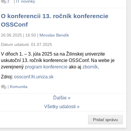
|
IT novinky
2
O konferencii 13. ročník konferencie
OSSConf
26.06.2025 | 16:50
|
Miroslav Bendík
Dátum udalosti:
01.07.2025
V dňoch 1. – 3. júla 2025 sa na Žilinskej univerzite
uskutoční 13. ročník konferencie OSSConf. Na webe je
zverejnený
program konferencie
ako aj
zborník
.
Zdroj:
ossconf.fri.uniza.sk
|
Komunita
Ďalšie
Všetky udalosti
Pridať správu