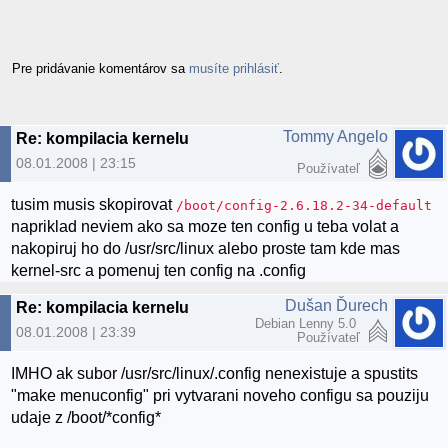
Pre pridávanie komentárov sa
musíte prihlásiť
.
Tommy Angelo
Re: kompilacia kernelu
08.01.2008 | 23:15
Používateľ
tusim musis skopirovat
/boot/config-2.6.18.2-34-default
napriklad neviem ako sa moze ten config u teba volat a
nakopiruj ho do /usr/src/linux alebo proste tam kde mas
kernel-src a pomenuj ten config na .config
Dušan Ďurech
Re: kompilacia kernelu
Debian Lenny 5.0
08.01.2008 | 23:39
Používateľ
IMHO ak subor /usr/src/linux/.config nenexistuje a spustits
"make menuconfig" pri vytvarani noveho configu sa pouziju
udaje z /boot/*config*