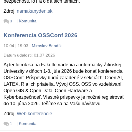
bezpečnosti, IoT a o ďalších témach.
Zdroj:
namakanyden.sk
|
Komunita
3
Konferencia OSSConf 2026
10.04 | 19:03
|
Miroslav Bendík
Dátum udalosti:
01.07.2026
Aj tento rok sa na Fakulte riadenia a informatiky Žilinskej
Univerzity v dňoch 1-3. júla 2026 bude konať konferencia
OSSConf. Príspevky budú zaradené v sekciách: Open AI,
LATEX, R a ich priatelia, Vývoj OSS, OSS vo vzdelávaní,
Open GIS & Open Data, Open Hardware a
Kyberbezpečnosť. Vlastné príspevky je možné registrovať
do 10. júna 2026. Tešíme sa na Vašu návštevu.
Zdroj:
Web konferencie
|
Komunita
1