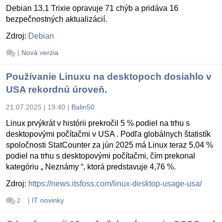
Debian 13.1 Trixie opravuje 71 chýb a pridáva 16
bezpečnostných aktualizácií.
Zdroj:
Debian
|
Nová verzia
Používanie Linuxu na desktopoch dosiahlo v
USA rekordnú úroveň.
21.07.2025 | 19:40
|
Balin50
Linux prvýkrát v histórii prekročil 5 % podiel na trhu s
desktopovými počítačmi v USA . Podľa globálnych štatistík
spoločnosti StatCounter za jún 2025 má Linux teraz 5,04 %
podiel na trhu s desktopovými počítačmi, čím prekonal
kategóriu „ Neznámy “, ktorá predstavuje 4,76 %.
Zdroj:
https://news.itsfoss.com/linux-desktop-usage-usa/
|
IT novinky
2