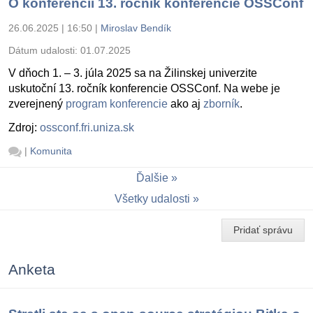
O konferencii 13. ročník konferencie OSSConf
26.06.2025 | 16:50
|
Miroslav Bendík
Dátum udalosti:
01.07.2025
V dňoch 1. – 3. júla 2025 sa na Žilinskej univerzite
uskutoční 13. ročník konferencie OSSConf. Na webe je
zverejnený
program konferencie
ako aj
zborník
.
Zdroj:
ossconf.fri.uniza.sk
|
Komunita
Ďalšie
Všetky udalosti
Pridať správu
Anketa