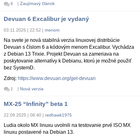
|
Zaujímavý článok
8
Devuan 6 Excalibur je vydaný
03.11.2025 | 22:52
|
menom
Na svete je nová stabilná verzia linuxovej distribúcie
Devuan s číslom 6 a kódovým menom Excalibur. Vychádza
z Debian 13 Trixie. Projekt Devuan sa zameriava na
poskytovanie alternatívy k Debianu, ktorú je možné použiť
bez SystemD.
Zdroj:
https://www.devuan.org/get-devuan
|
Nová verzia
2
MX-25 “Infinity” beta 1
22.09.2025 | 08:40
|
redhawk1975
Ludia okolo MX linuxu uvolnili na testovanie prvé ISO MX
linuxu postavené na Debian 13.