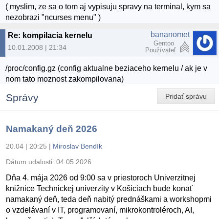
( myslim, ze sa o tom aj vypisuju spravy na terminal, kym sa
nezobrazi "ncurses menu" )
bananomet
Re: kompilacia kernelu
Gentoo
10.01.2008 | 21:34
Používateľ
/proc/config.gz (config aktualne beziaceho kernelu / ak je v
nom tato moznost zakompilovana)
Správy
Pridať správu
Namakaný deň 2026
20.04 | 20:25
|
Miroslav Bendík
Dátum udalosti:
04.05.2026
Dňa 4. mája 2026 od 9:00 sa v priestoroch Univerzitnej
knižnice Technickej univerzity v Košiciach bude konať
namakaný deň, teda deň nabitý prednáškami a workshopmi
o vzdelávaní v IT, programovaní, mikrokontroléroch, AI,