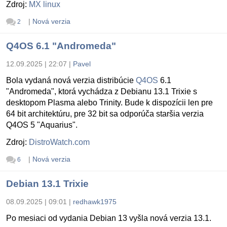
Zdroj:
MX linux
|
Nová verzia
2
Q4OS 6.1 "Andromeda"
12.09.2025 | 22:07
|
Pavel
Bola vydaná nová verzia distribúcie
Q4OS
6.1
"Andromeda", ktorá vychádza z Debianu 13.1 Trixie s
desktopom Plasma alebo Trinity. Bude k dispozícii len pre
64 bit architektúru, pre 32 bit sa odporúča staršia verzia
Q4OS 5 "Aquarius".
Zdroj:
DistroWatch.com
|
Nová verzia
6
Debian 13.1 Trixie
08.09.2025 | 09:01
|
redhawk1975
Po mesiaci od vydania Debian 13 vyšla nová verzia 13.1.