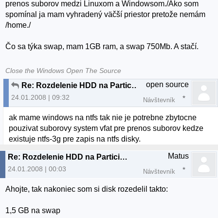
prenos suborov medzi Linuxom a Windowsom./Ako som
spomínal ja mam vyhradený väčší priestor pretože nemám
/home./
Čo sa týka swap, mam 1GB ram, a swap 750Mb. A stačí.
Close the Windows Open The Source
open source
Re: Rozdelenie HDD na Particie - Odporucanie
24.01.2008 | 09:32
Návštevník
ak mame windows na ntfs tak nie je potrebne zbytocne
pouzivat suborovy system vfat pre prenos suborov kedze
existuje ntfs-3g pre zapis na ntfs disky.
Matus
Re: Rozdelenie HDD na Particie - Odporucanie
24.01.2008 | 00:03
Návštevník
Ahojte, tak nakoniec som si disk rozedelil takto:
1,5 GB na swap