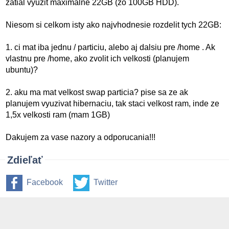
zatial vyuzit maximalne 22GB (zo 100GB HDD).
Niesom si celkom isty ako najvhodnesie rozdelit tych 22GB:
1. ci mat iba jednu / particiu, alebo aj dalsiu pre /home . Ak
vlastnu pre /home, ako zvolit ich velkosti (planujem
ubuntu)?
2. aku ma mat velkost swap particia? pise sa ze ak
planujem vyuzivat hibernaciu, tak staci velkost ram, inde ze
1,5x velkosti ram (mam 1GB)
Dakujem za vase nazory a odporucania!!!
Zdieľať
Facebook
Twitter