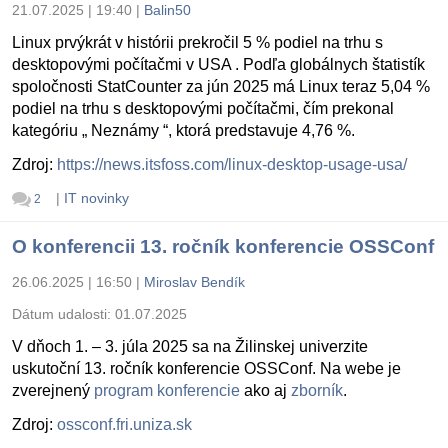
21.07.2025 | 19:40
|
Balin50
Linux prvýkrát v histórii prekročil 5 % podiel na trhu s
desktopovými počítačmi v USA . Podľa globálnych štatistík
spoločnosti StatCounter za jún 2025 má Linux teraz 5,04 %
podiel na trhu s desktopovými počítačmi, čím prekonal
kategóriu „ Neznámy “, ktorá predstavuje 4,76 %.
Zdroj:
https://news.itsfoss.com/linux-desktop-usage-usa/
|
IT novinky
2
O konferencii 13. ročník konferencie OSSConf
26.06.2025 | 16:50
|
Miroslav Bendík
Dátum udalosti:
01.07.2025
V dňoch 1. – 3. júla 2025 sa na Žilinskej univerzite
uskutoční 13. ročník konferencie OSSConf. Na webe je
zverejnený
program konferencie
ako aj
zborník
.
Zdroj:
ossconf.fri.uniza.sk