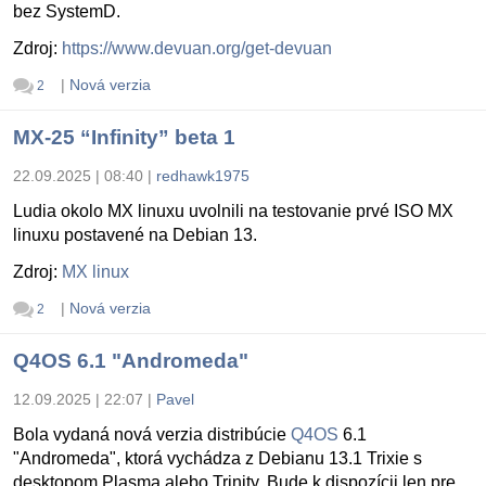
bez SystemD.
Zdroj:
https://www.devuan.org/get-devuan
|
Nová verzia
2
MX-25 “Infinity” beta 1
22.09.2025 | 08:40
|
redhawk1975
Ludia okolo MX linuxu uvolnili na testovanie prvé ISO MX
linuxu postavené na Debian 13.
Zdroj:
MX linux
|
Nová verzia
2
Q4OS 6.1 "Andromeda"
12.09.2025 | 22:07
|
Pavel
Bola vydaná nová verzia distribúcie
Q4OS
6.1
"Andromeda", ktorá vychádza z Debianu 13.1 Trixie s
desktopom Plasma alebo Trinity. Bude k dispozícii len pre