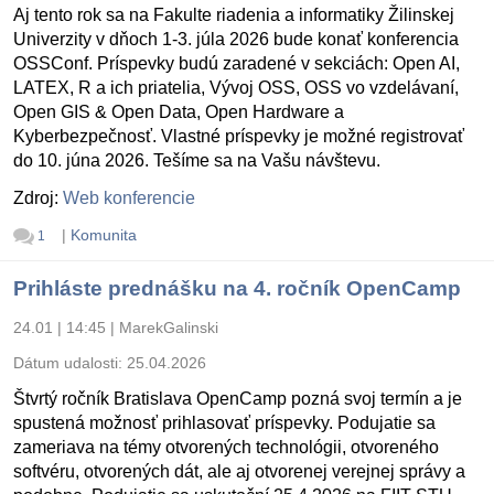
Aj tento rok sa na Fakulte riadenia a informatiky Žilinskej
Univerzity v dňoch 1-3. júla 2026 bude konať konferencia
OSSConf. Príspevky budú zaradené v sekciách: Open AI,
LATEX, R a ich priatelia, Vývoj OSS, OSS vo vzdelávaní,
Open GIS & Open Data, Open Hardware a
Kyberbezpečnosť. Vlastné príspevky je možné registrovať
do 10. júna 2026. Tešíme sa na Vašu návštevu.
Zdroj:
Web konferencie
|
Komunita
1
Prihláste prednášku na 4. ročník OpenCamp
24.01 | 14:45
|
MarekGalinski
Dátum udalosti:
25.04.2026
Štvrtý ročník Bratislava OpenCamp pozná svoj termín a je
spustená možnosť prihlasovať príspevky. Podujatie sa
zameriava na témy otvorených technológii, otvoreného
softvéru, otvorených dát, ale aj otvorenej verejnej správy a