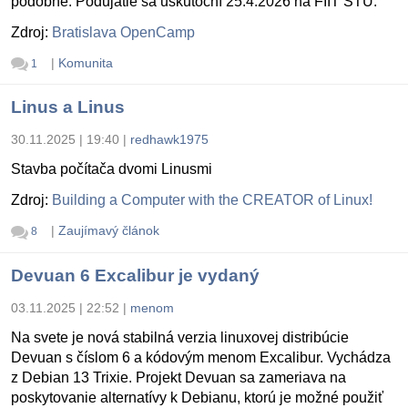
podobne. Podujatie sa uskutoční 25.4.2026 na FIIT STU.
Zdroj:
Bratislava OpenCamp
|
Komunita
1
Linus a Linus
30.11.2025 | 19:40
|
redhawk1975
Stavba počítača dvomi Linusmi
Zdroj:
Building a Computer with the CREATOR of Linux!
|
Zaujímavý článok
8
Devuan 6 Excalibur je vydaný
03.11.2025 | 22:52
|
menom
Na svete je nová stabilná verzia linuxovej distribúcie
Devuan s číslom 6 a kódovým menom Excalibur. Vychádza
z Debian 13 Trixie. Projekt Devuan sa zameriava na
poskytovanie alternatívy k Debianu, ktorú je možné použiť