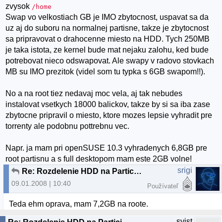
zvysok
/home
Swap vo velkostiach GB je IMO zbytocnost, uspavat sa da
uz aj do suboru na normalnej partisne, takze je zbytocnost
sa pripravovat o drahocenne miesto na HDD. Tych 250MB
je taka istota, ze kernel bude mat nejaku zalohu, ked bude
potrebovat nieco odswapovat. Ale swapy v radovo stovkach
MB su IMO prezitok (videl som tu typka s 6GB swapom!!).
No a na root tiez nedavaj moc vela, aj tak nebudes
instalovat vsetkych 18000 balickov, takze by si sa iba zase
zbytocne pripravil o miesto, ktore mozes lepsie vyhradit pre
torrenty ale podobnu pottrebnu vec.
Napr. ja mam pri openSUSE 10.3 vyhradenych 6,8GB pre
root partisnu a s full desktopom mam este 2GB volne!
srigi
Re: Rozdelenie HDD na Particie - Odporucanie
09.01.2008 | 10:40
Používateľ
Teda ehm oprava, mam 7,2GB na roote.
svist