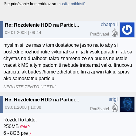
Pre pridávanie komentárov sa
musíte prihlásiť
.
chatpall
Re: Rozdelenie HDD na Particie - Odporucanie
09.01.2008 | 09:44
Používateľ
myslim si, ze mas v tom dostatocne jasno na to aby si
posledne rozhodnutie vykonal sam. ja ti vsak poradim. ak sa
chystas na dualboot, takto znamena ze sa budes neustale
vracat k MS a tym padom ti nebude treba mat velku linuxovu
particiu. ak budes /home zdielat pre lin a aj win tak ju sprav
ako samostatnu particiu
NERUSTE TENTO UCET!!!
srigi
Re: Rozdelenie HDD na Particie - Odporucanie
09.01.2008 | 10:38
Používateľ
Rozdel to takto:
250MB
SWAP
6 - 8GB pre
/