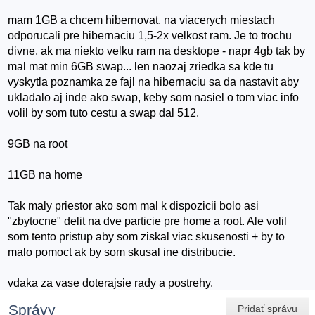
mam 1GB a chcem hibernovat, na viacerych miestach
odporucali pre hibernaciu 1,5-2x velkost ram. Je to trochu
divne, ak ma niekto velku ram na desktope - napr 4gb tak by
mal mat min 6GB swap... len naozaj zriedka sa kde tu
vyskytla poznamka ze fajl na hibernaciu sa da nastavit aby
ukladalo aj inde ako swap, keby som nasiel o tom viac info
volil by som tuto cestu a swap dal 512.
9GB na root
11GB na home
Tak maly priestor ako som mal k dispozicii bolo asi
"zbytocne" delit na dve particie pre home a root. Ale volil
som tento pristup aby som ziskal viac skusenosti + by to
malo pomoct ak by som skusal ine distribucie.
vdaka za vase doterajsie rady a postrehy.
Správy
Pridať správu