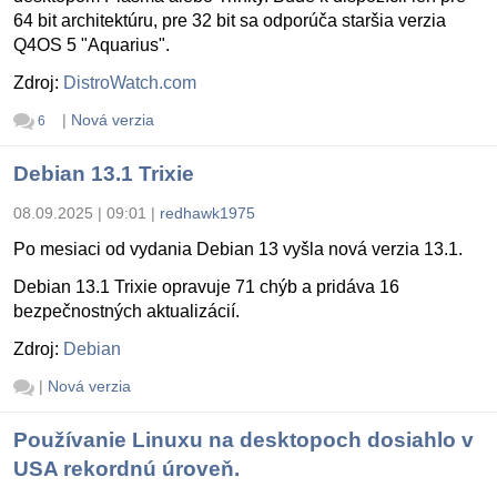
64 bit architektúru, pre 32 bit sa odporúča staršia verzia
Q4OS 5 "Aquarius".
Zdroj:
DistroWatch.com
|
Nová verzia
6
Debian 13.1 Trixie
08.09.2025 | 09:01
|
redhawk1975
Po mesiaci od vydania Debian 13 vyšla nová verzia 13.1.
Debian 13.1 Trixie opravuje 71 chýb a pridáva 16
bezpečnostných aktualizácií.
Zdroj:
Debian
|
Nová verzia
Používanie Linuxu na desktopoch dosiahlo v
USA rekordnú úroveň.