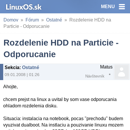
MENU
Domov
Fórum
Ostatné
Rozdelenie HDD na
Particie - Odporucanie
Rozdelenie HDD na Particie -
Odporucanie
Matus
Sekcia
:
Ostatné
09.01.2008 | 01:26
Návštevník
Ahojte,
chcem prejst na linux a uvital by som vase odporucania
ohladom rozdelenia disku.
Situacia: instalacia na notebook, pocas "prechodu" budem
vyuzivat dualboot. Na instlaciu a pouzivanie linuxu mozem