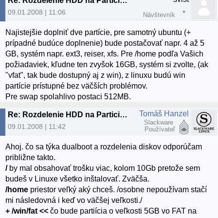
Re: Rozdelenie HDD na Particie - Odporucanie
09.01.2008 | 11:06
Návštevník
Najistejšie doplniť dve partície, pre samotný ubuntu (+
prípadné budúce doplnenie) bude postačovať napr. 4 až 5
GB, systém napr. ext3, reiser, xfs. Pre /home podľa Vašich
požiadaviek, kľudne ten zvyšok 16GB, systém si zvolte, (ak
"vfat", tak bude dostupný aj z win), z linuxu budú win
partície prístupné bez väčších problémov.
Pre swap spolahlivo postaci 512MB.
Tomáš Hanzel
Re: Rozdelenie HDD na Particie - Odporucanie
Slackware
09.01.2008 | 11:42
Používateľ
Ahoj. čo sa týka dualboot a rozdelenia diskov odporúčam
približne takto.
/
by mal obsahovať trošku viac, kolom 10Gb pretože sem
budeš v Linuxe všetko inštalovať. Zväčša.
/home
priestor veľký aký chceš. /osobne nepoužívam stačí
mi následovná i keď vo väčšej veľkosti./
+ /win/fat <<
čo bude partiícia o veľkosti 5GB vo FAT na