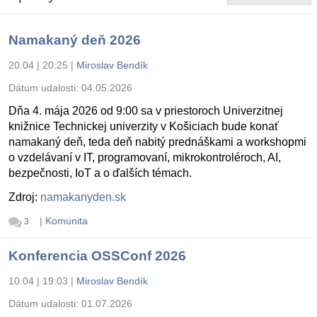
Namakaný deň 2026
20.04 | 20:25
|
Miroslav Bendík
Dátum udalosti:
04.05.2026
Dňa 4. mája 2026 od 9:00 sa v priestoroch Univerzitnej
knižnice Technickej univerzity v Košiciach bude konať
namakaný deň, teda deň nabitý prednáškami a workshopmi
o vzdelávaní v IT, programovaní, mikrokontroléroch, AI,
bezpečnosti, IoT a o ďalších témach.
Zdroj:
namakanyden.sk
|
Komunita
3
Konferencia OSSConf 2026
10.04 | 19:03
|
Miroslav Bendík
Dátum udalosti:
01.07.2026