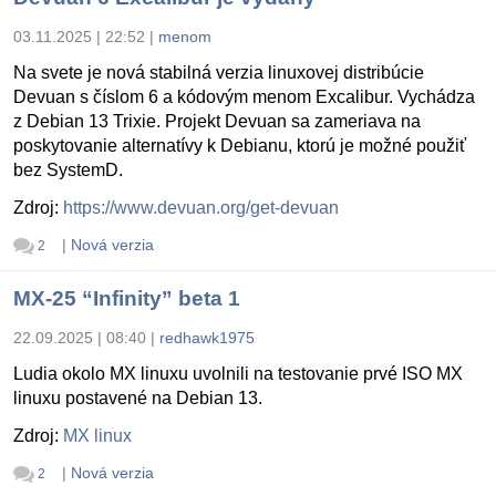
03.11.2025 | 22:52
|
menom
Na svete je nová stabilná verzia linuxovej distribúcie
Devuan s číslom 6 a kódovým menom Excalibur. Vychádza
z Debian 13 Trixie. Projekt Devuan sa zameriava na
poskytovanie alternatívy k Debianu, ktorú je možné použiť
bez SystemD.
Zdroj:
https://www.devuan.org/get-devuan
|
Nová verzia
2
MX-25 “Infinity” beta 1
22.09.2025 | 08:40
|
redhawk1975
Ludia okolo MX linuxu uvolnili na testovanie prvé ISO MX
linuxu postavené na Debian 13.
Zdroj:
MX linux
|
Nová verzia
2