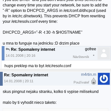
change every time you start your network, be sure to add the
"-R" option to DHCPCD_ARGS in /etc/conf.d/dhcpcd (used
by in /etc/rc.d/network). This prevents DHCP from rewriting
your /etc/resolv.conf every time:
DHCPCD_ARGS="-R -t 30 -h $HOSTNAME"
u mna to funguje na jednicku :D drzim place
gofree
Re: Spomaleny internet
14.01.2008 | 20:16
Návštevník
hups preklep ma to byt /etc/resolv.conf
m4rtin.m
Re: Spomaleny internet
14.01.2008 | 20:11
Používateľ
skus pingnut nejaku stranku, kolko ti vypise milisekund
malo by ti vyhodit nieco taketo: