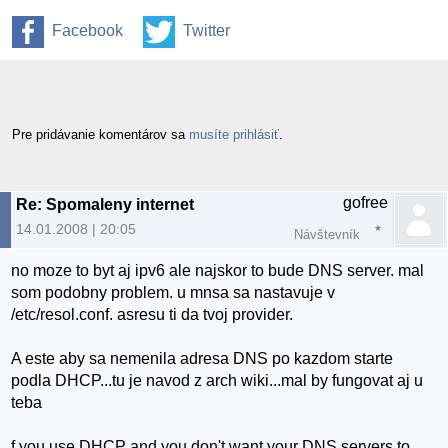
Facebook
Twitter
Pre pridávanie komentárov sa
musíte prihlásiť
.
gofree
Re: Spomaleny internet
14.01.2008 | 20:05
Návštevník
no moze to byt aj ipv6 ale najskor to bude DNS server. mal
som podobny problem. u mnsa sa nastavuje v
/etc/resol.conf. asresu ti da tvoj provider.
A este aby sa nemenila adresa DNS po kazdom starte
podla DHCP...tu je navod z arch wiki...mal by fungovat aj u
teba
f you use DHCP and you don't want your DNS servers to