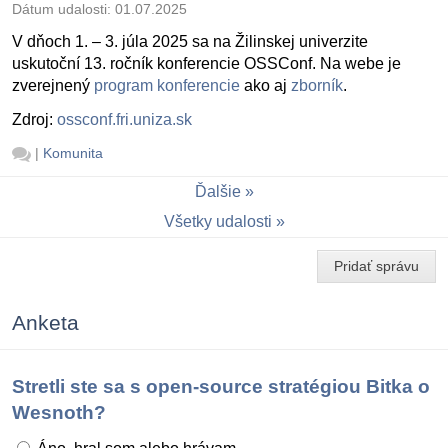
Dátum udalosti:
01.07.2025
V dňoch 1. – 3. júla 2025 sa na Žilinskej univerzite
uskutoční 13. ročník konferencie OSSConf. Na webe je
zverejnený
program konferencie
ako aj
zborník
.
Zdroj:
ossconf.fri.uniza.sk
|
Komunita
Ďalšie
Všetky udalosti
Pridať správu
Anketa
Stretli ste sa s open-source stratégiou Bitka o
Wesnoth?