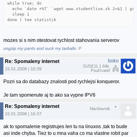
while true; do

  echo `date +%T` `wget www.studentlive.sk 2>&1 | gre
  sleep 1

done | tee statistik
mozes si s nim otestovat rychlost stahovania serverov
ungzip my pants and suck my tarballs
:P
boko
Re: Spomaleny internet
SUSE11.1 64b
15.01.2008 | 10:39
Používateľ
Pozri sa do databazy znalosti pod rychlejsi konqueror.
Je tam spomenute aj to ako sa vypne IPV6
Re: Spomaleny internet
Návštevník
15.01.2008 | 16:37
ak to spomalenie registrujes len tu na linuxos ,tak to bude
asi inde chyba. Tiez to u mna vaha co ma vlastne robit par