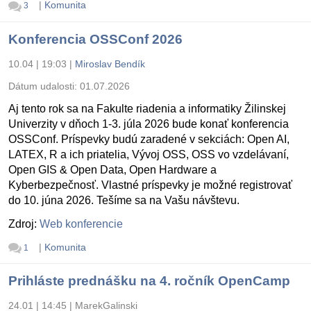
|
Komunita
3
Konferencia OSSConf 2026
10.04 | 19:03
|
Miroslav Bendík
Dátum udalosti:
01.07.2026
Aj tento rok sa na Fakulte riadenia a informatiky Žilinskej
Univerzity v dňoch 1-3. júla 2026 bude konať konferencia
OSSConf. Príspevky budú zaradené v sekciách: Open AI,
LATEX, R a ich priatelia, Vývoj OSS, OSS vo vzdelávaní,
Open GIS & Open Data, Open Hardware a
Kyberbezpečnosť. Vlastné príspevky je možné registrovať
do 10. júna 2026. Tešíme sa na Vašu návštevu.
Zdroj:
Web konferencie
|
Komunita
1
Prihláste prednášku na 4. ročník OpenCamp
24.01 | 14:45
|
MarekGalinski