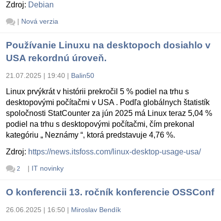
Zdroj:
Debian
|
Nová verzia
Používanie Linuxu na desktopoch dosiahlo v
USA rekordnú úroveň.
21.07.2025 | 19:40
|
Balin50
Linux prvýkrát v histórii prekročil 5 % podiel na trhu s
desktopovými počítačmi v USA . Podľa globálnych štatistík
spoločnosti StatCounter za jún 2025 má Linux teraz 5,04 %
podiel na trhu s desktopovými počítačmi, čím prekonal
kategóriu „ Neznámy “, ktorá predstavuje 4,76 %.
Zdroj:
https://news.itsfoss.com/linux-desktop-usage-usa/
|
IT novinky
2
O konferencii 13. ročník konferencie OSSConf
26.06.2025 | 16:50
|
Miroslav Bendík