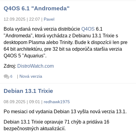
Q4OS 6.1 "Andromeda"
12.09.2025 | 22:07
|
Pavel
Bola vydaná nová verzia distribúcie
Q4OS
6.1
"Andromeda", ktorá vychádza z Debianu 13.1 Trixie s
desktopom Plasma alebo Trinity. Bude k dispozícii len pre
64 bit architektúru, pre 32 bit sa odporúča staršia verzia
Q4OS 5 "Aquarius".
Zdroj:
DistroWatch.com
|
Nová verzia
6
Debian 13.1 Trixie
08.09.2025 | 09:01
|
redhawk1975
Po mesiaci od vydania Debian 13 vyšla nová verzia 13.1.
Debian 13.1 Trixie opravuje 71 chýb a pridáva 16
bezpečnostných aktualizácií.