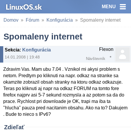
MENU
Domov
Fórum
Konfigurácia
Spomaleny internet
Spomaleny internet
Flexon
Sekcia
:
Konfigurácia
14.01.2008 | 19:48
Návštevník
Zdravim Vas. Mam ubu 7.04 . Vznikol mi akysi problem s
netom. Predtym po kliknuti na napr. odkaz na stranke sa
okamzite zobrazil obsah stranky na ktoru odkaz odkazuje.
Teras po kliknuti aj napr na odkaz FORUM na tomto fore
firefox najprv asi 5-7 sekund rozmysla a az potom sa da do
prace. Rychlost pri downloade je OK, trapi ma iba ta
"hlucha" pauza pred nacitanim obsahu. Ako na to? Dakujem
. Bude to nieco s IPv6?
Zdieľať