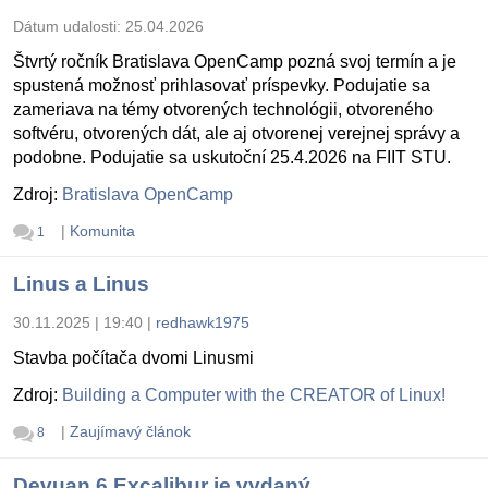
Dátum udalosti:
25.04.2026
Štvrtý ročník Bratislava OpenCamp pozná svoj termín a je
spustená možnosť prihlasovať príspevky. Podujatie sa
zameriava na témy otvorených technológii, otvoreného
softvéru, otvorených dát, ale aj otvorenej verejnej správy a
podobne. Podujatie sa uskutoční 25.4.2026 na FIIT STU.
Zdroj:
Bratislava OpenCamp
|
Komunita
1
Linus a Linus
30.11.2025 | 19:40
|
redhawk1975
Stavba počítača dvomi Linusmi
Zdroj:
Building a Computer with the CREATOR of Linux!
|
Zaujímavý článok
8
Devuan 6 Excalibur je vydaný