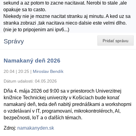
sekund a az potom to zacne nacitavat. Nerobi to stale ,ale
opakuje sa to casto.
Niekedy nie je mozne nacitat stranku aj minutu. A ked uz sa
stranka zobrazi ,tak nacitava nieco dalsie este velmi dlho.
(nie je to pripojenim ani ipv6...)
Správy
Pridať správu
Namakaný deň 2026
20.04 | 20:25
|
Miroslav Bendík
Dátum udalosti:
04.05.2026
Dňa 4. mája 2026 od 9:00 sa v priestoroch Univerzitnej
knižnice Technickej univerzity v Košiciach bude konať
namakaný deň, teda deň nabitý prednáškami a workshopmi
o vzdelávaní v IT, programovaní, mikrokontroléroch, AI,
bezpečnosti, IoT a o ďalších témach.
Zdroj:
namakanyden.sk