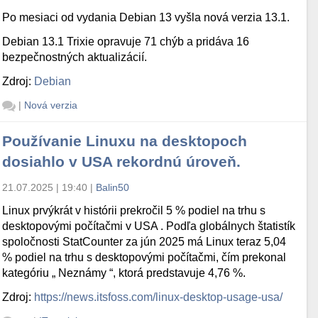
Po mesiaci od vydania Debian 13 vyšla nová verzia 13.1.
Debian 13.1 Trixie opravuje 71 chýb a pridáva 16
bezpečnostných aktualizácií.
Zdroj:
Debian
|
Nová verzia
Používanie Linuxu na desktopoch
dosiahlo v USA rekordnú úroveň.
21.07.2025 | 19:40
|
Balin50
Linux prvýkrát v histórii prekročil 5 % podiel na trhu s
desktopovými počítačmi v USA . Podľa globálnych štatistík
spoločnosti StatCounter za jún 2025 má Linux teraz 5,04
% podiel na trhu s desktopovými počítačmi, čím prekonal
kategóriu „ Neznámy “, ktorá predstavuje 4,76 %.
Zdroj:
https://news.itsfoss.com/linux-desktop-usage-usa/