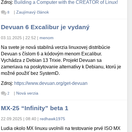
Zdroj:
Building a Computer with the CREATOR of Linux!
|
Zaujímavý článok
8
Devuan 6 Excalibur je vydaný
03.11.2025 | 22:52
|
menom
Na svete je nová stabilná verzia linuxovej distribúcie
Devuan s číslom 6 a kódovým menom Excalibur.
Vychádza z Debian 13 Trixie. Projekt Devuan sa
zameriava na poskytovanie alternatívy k Debianu, ktorú je
možné použiť bez SystemD.
Zdroj:
https://www.devuan.org/get-devuan
|
Nová verzia
2
MX-25 “Infinity” beta 1
22.09.2025 | 08:40
|
redhawk1975
Ludia okolo MX linuxu uvolnili na testovanie prvé ISO MX