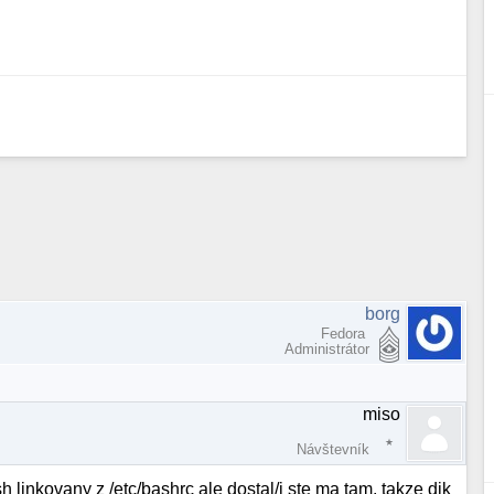
borg
Fedora
Administrátor
miso
Návštevník
sh linkovany z /etc/bashrc ale dostal/i ste ma tam, takze dik