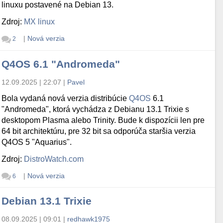
linuxu postavené na Debian 13.
Zdroj:
MX linux
|
Nová verzia
2
Q4OS 6.1 "Andromeda"
12.09.2025 | 22:07
|
Pavel
Bola vydaná nová verzia distribúcie
Q4OS
6.1
"Andromeda", ktorá vychádza z Debianu 13.1 Trixie s
desktopom Plasma alebo Trinity. Bude k dispozícii len pre
64 bit architektúru, pre 32 bit sa odporúča staršia verzia
Q4OS 5 "Aquarius".
Zdroj:
DistroWatch.com
|
Nová verzia
6
Debian 13.1 Trixie
08.09.2025 | 09:01
|
redhawk1975