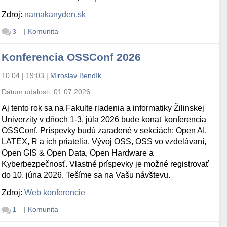
Zdroj:
namakanyden.sk
|
Komunita
3
Konferencia OSSConf 2026
10.04 | 19:03
|
Miroslav Bendík
Dátum udalosti:
01.07.2026
Aj tento rok sa na Fakulte riadenia a informatiky Žilinskej
Univerzity v dňoch 1-3. júla 2026 bude konať konferencia
OSSConf. Príspevky budú zaradené v sekciách: Open AI,
LATEX, R a ich priatelia, Vývoj OSS, OSS vo vzdelávaní,
Open GIS & Open Data, Open Hardware a
Kyberbezpečnosť. Vlastné príspevky je možné registrovať
do 10. júna 2026. Tešíme sa na Vašu návštevu.
Zdroj:
Web konferencie
|
Komunita
1