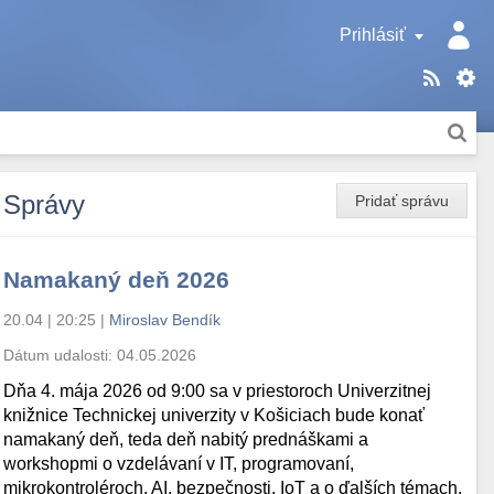
Prihlásiť
Správy
Pridať správu
Namakaný deň 2026
20.04 | 20:25
|
Miroslav Bendík
Dátum udalosti:
04.05.2026
Dňa 4. mája 2026 od 9:00 sa v priestoroch Univerzitnej
knižnice Technickej univerzity v Košiciach bude konať
namakaný deň, teda deň nabitý prednáškami a
workshopmi o vzdelávaní v IT, programovaní,
mikrokontroléroch, AI, bezpečnosti, IoT a o ďalších témach.