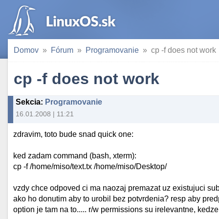
Domov
Fórum
Programovanie
cp -f does not work
cp -f does not work
Sekcia
:
Programovanie
16.01.2008 | 11:21
zdravim, toto bude snad quick one:
ked zadam command (bash, xterm):
cp -f /home/miso/text.tx /home/miso/Desktop/
vzdy chce odpoved ci ma naozaj premazat uz existujuci subo
ako ho donutim aby to urobil bez potvrdenia? resp aby pred
option je tam na to..... r/w permissions su irelevantne, kedze