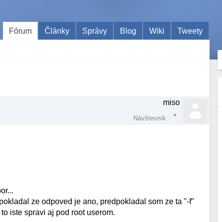
Fórum
Články
Správy
Blog
Wiki
Tweety
miso
Návštevník
r...
pokladal ze odpoved je ano, predpokladal som ze ta "-f"
 to iste spravi aj pod root userom.