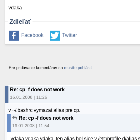
vdaka
Zdieľať
Facebook
Twitter
Pre pridávanie komentárov sa
musíte prihlásiť
.
Re: cp -f does not work
16.01.2008 | 11:26
v ~/.bashrc vymazat alias pre cp.
Re: cp -f does not work
16.01.2008 | 11:54
vdaka vdaka vdaka, ten alias bol sice v /etc/profile.d/alias.