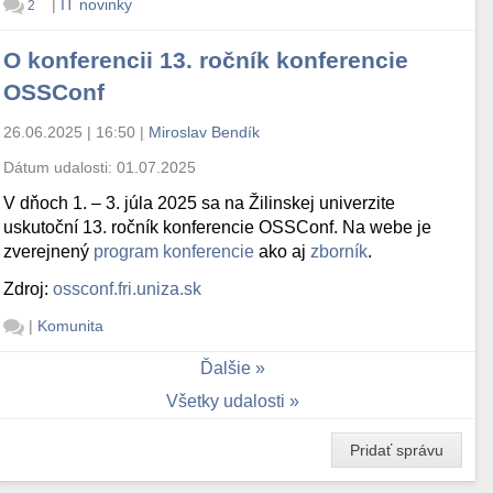
|
IT novinky
2
O konferencii 13. ročník konferencie
OSSConf
26.06.2025 | 16:50
|
Miroslav Bendík
Dátum udalosti:
01.07.2025
V dňoch 1. – 3. júla 2025 sa na Žilinskej univerzite
uskutoční 13. ročník konferencie OSSConf. Na webe je
zverejnený
program konferencie
ako aj
zborník
.
Zdroj:
ossconf.fri.uniza.sk
|
Komunita
Ďalšie
Všetky udalosti
Pridať správu