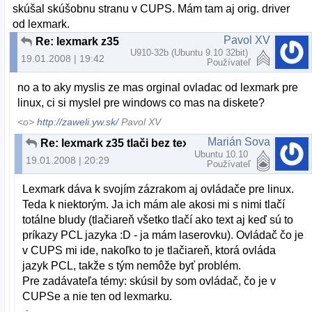
skúšal skúšobnu stranu v CUPS. Mám tam aj orig. driver
od lexmark.
Pavol XV
Re: lexmark z35 tlači bez textu
U910-32b (Ubuntu 9.10 32bit)
19.01.2008 | 19:42
Používateľ
no a to aky myslis ze mas orginal ovladac od lexmark pre
linux, ci si myslel pre windows co mas na diskete?
<o>
http://zaweli.yw.sk/
Pavol XV
Marián Sova
Re: lexmark z35 tlači bez textu
Ubuntu 10.10
19.01.2008 | 20:29
Používateľ
Lexmark dáva k svojím zázrakom aj ovládače pre linux.
Teda k niektorým. Ja ich mám ale akosi mi s nimi tlačí
totálne bludy (tlačiareň všetko tlačí ako text aj keď sú to
príkazy PCL jazyka :D - ja mám laserovku). Ovládač čo je
v CUPS mi ide, nakoľko to je tlačiareň, ktorá ovláda
jazyk PCL, takže s tým nemôže byť problém.
Pre zadávateľa témy: skúsil by som ovládač, čo je v
CUPSe a nie ten od lexmarku.