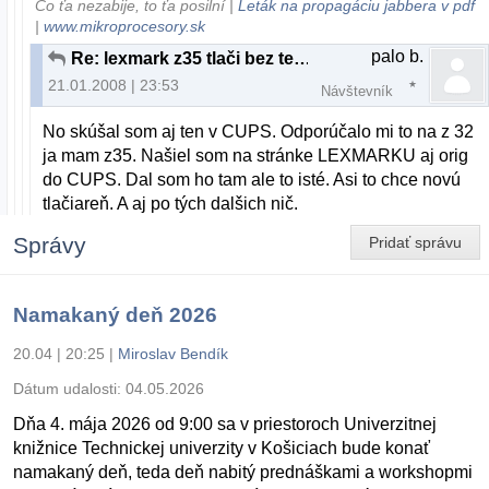
Čo ťa nezabije, to ťa posilní |
Leták na propagáciu jabbera v pdf
|
www.mikroprocesory.sk
palo b.
Re: lexmark z35 tlači bez textu
21.01.2008 | 23:53
Návštevník
No skúšal som aj ten v CUPS. Odporúčalo mi to na z 32
ja mam z35. Našiel som na stránke LEXMARKU aj orig
do CUPS. Dal som ho tam ale to isté. Asi to chce novú
tlačiareň. A aj po tých dalšich nič.
Správy
Pridať správu
Namakaný deň 2026
20.04 | 20:25
|
Miroslav Bendík
Dátum udalosti:
04.05.2026
Dňa 4. mája 2026 od 9:00 sa v priestoroch Univerzitnej
knižnice Technickej univerzity v Košiciach bude konať
namakaný deň, teda deň nabitý prednáškami a workshopmi