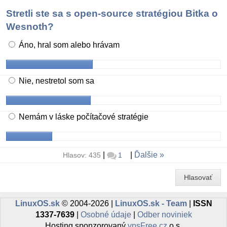
Stretli ste sa s open-source stratégiou Bitka o
Wesnoth?
Áno, hral som alebo hrávam
Nie, nestretol som sa
Nemám v láske počítačové stratégie
|
|
Ďalšie
Hlasov: 435
1
Hlasovať
LinuxOS.sk
© 2004-2026 |
LinuxOS.sk - Team
|
ISSN
1337-7639
|
Osobné údaje
|
Odber noviniek
Hosting sponzorovaný
vpsFree.cz
o.s.