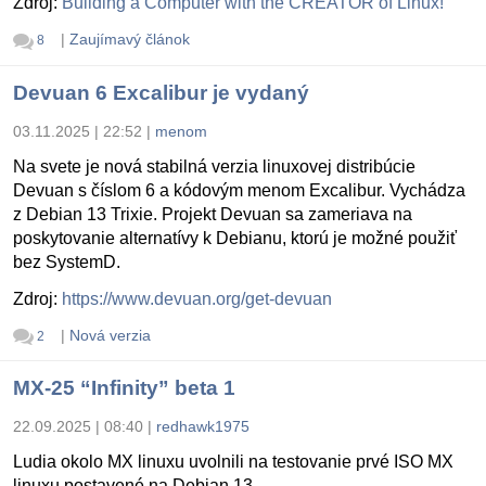
Zdroj:
Building a Computer with the CREATOR of Linux!
|
Zaujímavý článok
8
Devuan 6 Excalibur je vydaný
03.11.2025 | 22:52
|
menom
Na svete je nová stabilná verzia linuxovej distribúcie
Devuan s číslom 6 a kódovým menom Excalibur. Vychádza
z Debian 13 Trixie. Projekt Devuan sa zameriava na
poskytovanie alternatívy k Debianu, ktorú je možné použiť
bez SystemD.
Zdroj:
https://www.devuan.org/get-devuan
|
Nová verzia
2
MX-25 “Infinity” beta 1
22.09.2025 | 08:40
|
redhawk1975
Ludia okolo MX linuxu uvolnili na testovanie prvé ISO MX
linuxu postavené na Debian 13.