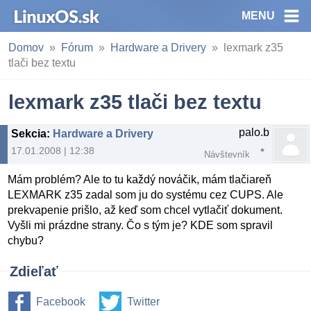
MENU
Domov
Fórum
Hardware a Drivery
lexmark z35
tlači bez textu
lexmark z35 tlači bez textu
palo.b
Sekcia
:
Hardware a Drivery
17.01.2008 | 12:38
Návštevník
Mám problém? Ale to tu každý nováčik, mám tlačiareň
LEXMARK z35 zadal som ju do systému cez CUPS. Ale
prekvapenie prišlo, až keď som chcel vytlačiť dokument.
Vyšli mi prázdne strany. Čo s tým je? KDE som spravil
chybu?
Zdieľať
Facebook
Twitter