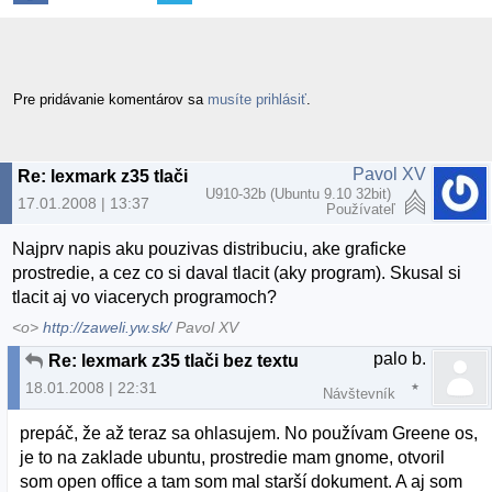
Pre pridávanie komentárov sa
musíte prihlásiť
.
Pavol XV
Re: lexmark z35 tlači bez textu
U910-32b (Ubuntu 9.10 32bit)
17.01.2008 | 13:37
Používateľ
Najprv napis aku pouzivas distribuciu, ake graficke
prostredie, a cez co si daval tlacit (aky program). Skusal si
tlacit aj vo viacerych programoch?
<o>
http://zaweli.yw.sk/
Pavol XV
palo b.
Re: lexmark z35 tlači bez textu
18.01.2008 | 22:31
Návštevník
prepáč, že až teraz sa ohlasujem. No používam Greene os,
je to na zaklade ubuntu, prostredie mam gnome, otvoril
som open office a tam som mal starší dokument. A aj som