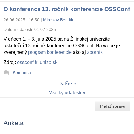
O konferencii 13. ročník konferencie OSSConf
26.06.2025 | 16:50
|
Miroslav Bendík
Dátum udalosti:
01.07.2025
V dňoch 1. – 3. júla 2025 sa na Žilinskej univerzite
uskutoční 13. ročník konferencie OSSConf. Na webe je
zverejnený
program konferencie
ako aj
zborník
.
Zdroj:
ossconf.fri.uniza.sk
|
Komunita
Ďalšie
Všetky udalosti
Pridať správu
Anketa