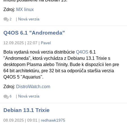
Zdroj:
MX linux
|
Nová verzia
2
Q4OS 6.1 "Andromeda"
12.09.2025 | 22:07
|
Pavel
Bola vydaná nová verzia distribúcie
Q4OS
6.1
"Andromeda", ktorá vychádza z Debianu 13.1 Trixie s
desktopom Plasma alebo Trinity. Bude k dispozícii len pre
64 bit architektúru, pre 32 bit sa odporúča staršia verzia
Q4OS 5 "Aquarius".
Zdroj:
DistroWatch.com
|
Nová verzia
6
Debian 13.1 Trixie
08.09.2025 | 09:01
|
redhawk1975