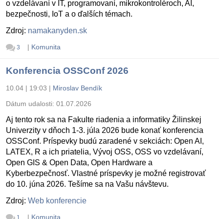
o vzdelávaní v IT, programovaní, mikrokontroléroch, AI,
bezpečnosti, IoT a o ďalších témach.
Zdroj:
namakanyden.sk
|
Komunita
3
Konferencia OSSConf 2026
10.04 | 19:03
|
Miroslav Bendík
Dátum udalosti:
01.07.2026
Aj tento rok sa na Fakulte riadenia a informatiky Žilinskej
Univerzity v dňoch 1-3. júla 2026 bude konať konferencia
OSSConf. Príspevky budú zaradené v sekciách: Open AI,
LATEX, R a ich priatelia, Vývoj OSS, OSS vo vzdelávaní,
Open GIS & Open Data, Open Hardware a
Kyberbezpečnosť. Vlastné príspevky je možné registrovať
do 10. júna 2026. Tešíme sa na Vašu návštevu.
Zdroj:
Web konferencie
|
Komunita
1