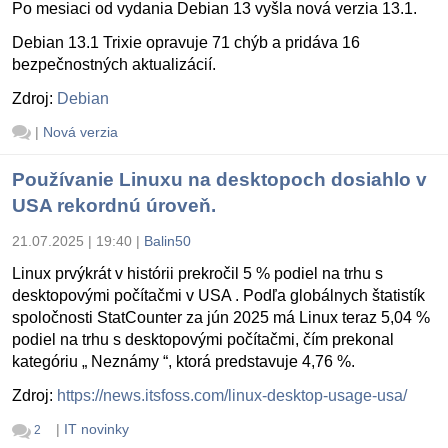
Po mesiaci od vydania Debian 13 vyšla nová verzia 13.1.
Debian 13.1 Trixie opravuje 71 chýb a pridáva 16
bezpečnostných aktualizácií.
Zdroj:
Debian
|
Nová verzia
Používanie Linuxu na desktopoch dosiahlo v
USA rekordnú úroveň.
21.07.2025 | 19:40
|
Balin50
Linux prvýkrát v histórii prekročil 5 % podiel na trhu s
desktopovými počítačmi v USA . Podľa globálnych štatistík
spoločnosti StatCounter za jún 2025 má Linux teraz 5,04 %
podiel na trhu s desktopovými počítačmi, čím prekonal
kategóriu „ Neznámy “, ktorá predstavuje 4,76 %.
Zdroj:
https://news.itsfoss.com/linux-desktop-usage-usa/
|
IT novinky
2