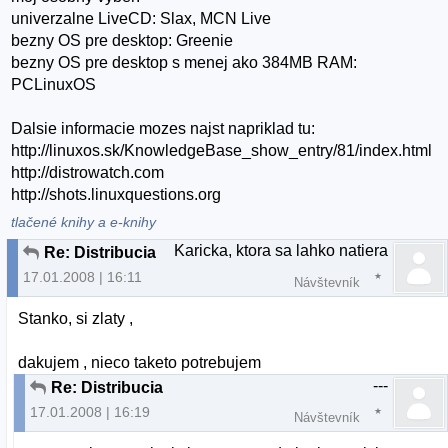
univerzalne LiveCD: Slax, MCN Live
bezny OS pre desktop: Greenie
bezny OS pre desktop s menej ako 384MB RAM:
PCLinuxOS
Dalsie informacie mozes najst napriklad tu:
http://linuxos.sk/KnowledgeBase_show_entry/81/index.html
http://distrowatch.com
http://shots.linuxquestions.org
tlačené knihy a e-knihy
Karicka, ktora sa lahko natiera
Re: Distribucia
17.01.2008 | 16:11
Návštevník
Stanko, si zlaty ,
dakujem , nieco taketo potrebujem
---
Re: Distribucia
17.01.2008 | 16:19
Návštevník