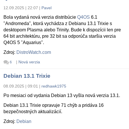
12.09.2025 | 22:07
|
Pavel
Bola vydaná nová verzia distribúcie
Q4OS
6.1
"Andromeda", ktorá vychádza z Debianu 13.1 Trixie s
desktopom Plasma alebo Trinity. Bude k dispozícii len pre
64 bit architektúru, pre 32 bit sa odporúča staršia verzia
Q4OS 5 "Aquarius".
Zdroj:
DistroWatch.com
|
Nová verzia
6
Debian 13.1 Trixie
08.09.2025 | 09:01
|
redhawk1975
Po mesiaci od vydania Debian 13 vyšla nová verzia 13.1.
Debian 13.1 Trixie opravuje 71 chýb a pridáva 16
bezpečnostných aktualizácií.
Zdroj:
Debian