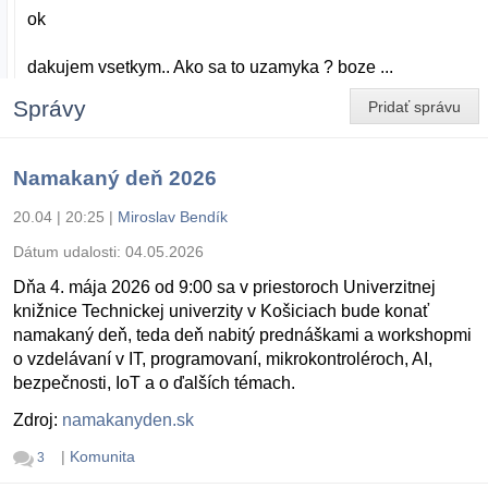
ok
dakujem vsetkym.. Ako sa to uzamyka ? boze ...
Správy
Pridať správu
Namakaný deň 2026
20.04 | 20:25
|
Miroslav Bendík
Dátum udalosti:
04.05.2026
Dňa 4. mája 2026 od 9:00 sa v priestoroch Univerzitnej
knižnice Technickej univerzity v Košiciach bude konať
namakaný deň, teda deň nabitý prednáškami a workshopmi
o vzdelávaní v IT, programovaní, mikrokontroléroch, AI,
bezpečnosti, IoT a o ďalších témach.
Zdroj:
namakanyden.sk
|
Komunita
3