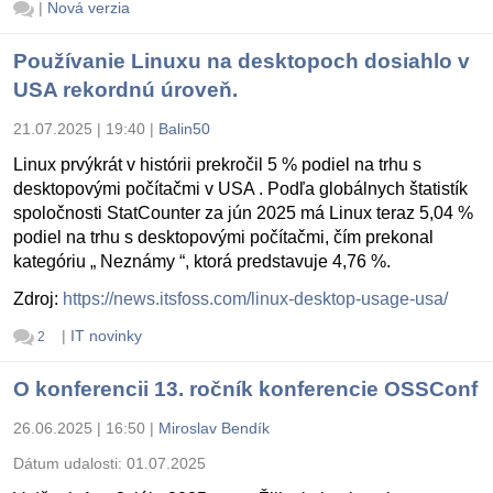
|
Nová verzia
Používanie Linuxu na desktopoch dosiahlo v
USA rekordnú úroveň.
21.07.2025 | 19:40
|
Balin50
Linux prvýkrát v histórii prekročil 5 % podiel na trhu s
desktopovými počítačmi v USA . Podľa globálnych štatistík
spoločnosti StatCounter za jún 2025 má Linux teraz 5,04 %
podiel na trhu s desktopovými počítačmi, čím prekonal
kategóriu „ Neznámy “, ktorá predstavuje 4,76 %.
Zdroj:
https://news.itsfoss.com/linux-desktop-usage-usa/
|
IT novinky
2
O konferencii 13. ročník konferencie OSSConf
26.06.2025 | 16:50
|
Miroslav Bendík
Dátum udalosti:
01.07.2025