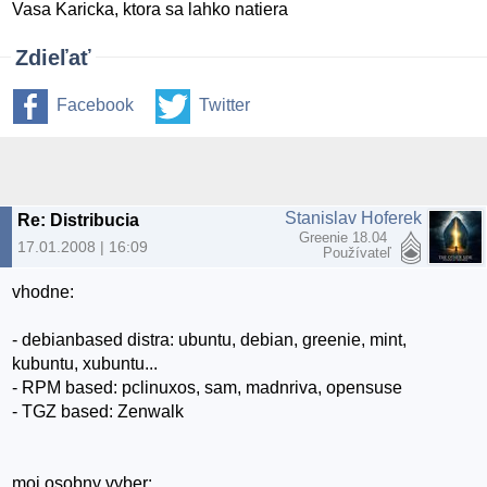
Vasa Karicka, ktora sa lahko natiera
Zdieľať
Facebook
Twitter
Stanislav Hoferek
Re: Distribucia
Greenie 18.04
17.01.2008 | 16:09
Používateľ
vhodne:
- debianbased distra: ubuntu, debian, greenie, mint,
kubuntu, xubuntu...
- RPM based: pclinuxos, sam, madnriva, opensuse
- TGZ based: Zenwalk
moj osobny vyber: