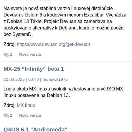
Na svete je nová stabilná verzia linuxovej distribúcie
Devuan s číslom 6 a kódovým menom Excalibur. Vychádza
z Debian 13 Trixie. Projekt Devuan sa zameriava na
poskytovanie alternatívy k Debianu, ktorú je možné použiť
bez SystemD.
Zdroj:
https://www.devuan.org/get-devuan
|
Nová verzia
2
MX-25 “Infinity” beta 1
22.09.2025 | 08:40
|
redhawk1975
Ludia okolo MX linuxu uvolnili na testovanie prvé ISO MX
linuxu postavené na Debian 13.
Zdroj:
MX linux
|
Nová verzia
2
Q4OS 6.1 "Andromeda"