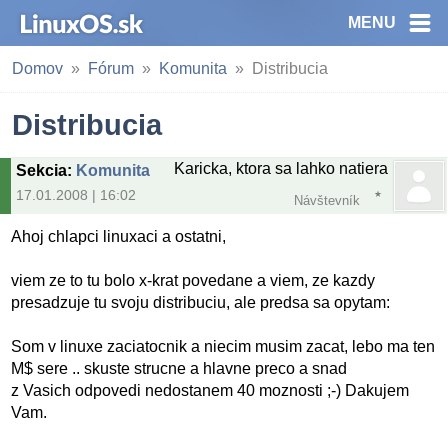
MENU
Domov
Fórum
Komunita
Distribucia
Distribucia
Karicka, ktora sa lahko natiera
Sekcia
:
Komunita
17.01.2008 | 16:02
Návštevník
Ahoj chlapci linuxaci a ostatni,
viem ze to tu bolo x-krat povedane a viem, ze kazdy
presadzuje tu svoju distribuciu, ale predsa sa opytam:
Som v linuxe zaciatocnik a niecim musim zacat, lebo ma ten
M$ sere .. skuste strucne a hlavne preco a snad
z Vasich odpovedi nedostanem 40 moznosti ;-) Dakujem
Vam.