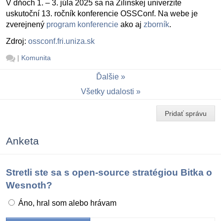
V dňoch 1. – 3. júla 2025 sa na Žilinskej univerzite
uskutoční 13. ročník konferencie OSSConf. Na webe je
zverejnený
program konferencie
ako aj
zborník
.
Zdroj:
ossconf.fri.uniza.sk
|
Komunita
Ďalšie
Všetky udalosti
Pridať správu
Anketa
Stretli ste sa s open-source stratégiou Bitka o
Wesnoth?
Áno, hral som alebo hrávam