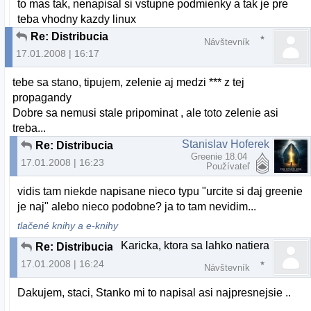
to mas tak, nenapisal si vstupne podmienky a tak je pre
teba vhodny kazdy linux
Re: Distribucia
Návštevník
17.01.2008 | 16:17
tebe sa stano, tipujem, zelenie aj medzi *** z tej
propagandy
Dobre sa nemusi stale pripominat , ale toto zelenie asi
treba...
Stanislav Hoferek
Re: Distribucia
Greenie 18.04
17.01.2008 | 16:23
Používateľ
vidis tam niekde napisane nieco typu "urcite si daj greenie
je naj" alebo nieco podobne? ja to tam nevidim...
tlačené knihy a e-knihy
Karicka, ktora sa lahko natiera
Re: Distribucia
17.01.2008 | 16:24
Návštevník
Dakujem, staci, Stanko mi to napisal asi najpresnejsie ..