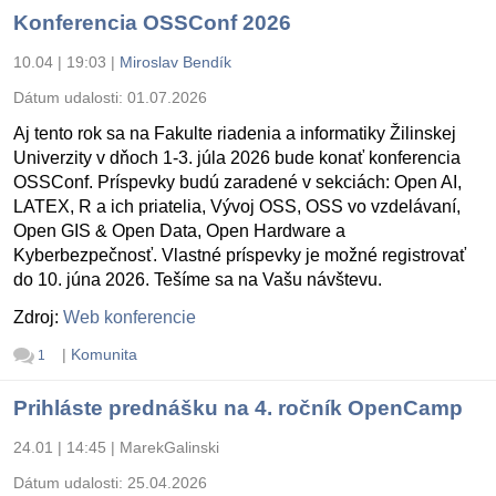
Konferencia OSSConf 2026
10.04 | 19:03
|
Miroslav Bendík
Dátum udalosti:
01.07.2026
Aj tento rok sa na Fakulte riadenia a informatiky Žilinskej
Univerzity v dňoch 1-3. júla 2026 bude konať konferencia
OSSConf. Príspevky budú zaradené v sekciách: Open AI,
LATEX, R a ich priatelia, Vývoj OSS, OSS vo vzdelávaní,
Open GIS & Open Data, Open Hardware a
Kyberbezpečnosť. Vlastné príspevky je možné registrovať
do 10. júna 2026. Tešíme sa na Vašu návštevu.
Zdroj:
Web konferencie
|
Komunita
1
Prihláste prednášku na 4. ročník OpenCamp
24.01 | 14:45
|
MarekGalinski
Dátum udalosti:
25.04.2026