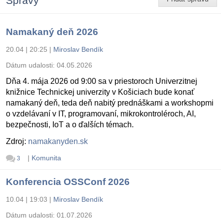
Správy
Namakaný deň 2026
20.04 | 20:25
|
Miroslav Bendík
Dátum udalosti:
04.05.2026
Dňa 4. mája 2026 od 9:00 sa v priestoroch Univerzitnej
knižnice Technickej univerzity v Košiciach bude konať
namakaný deň, teda deň nabitý prednáškami a workshopmi
o vzdelávaní v IT, programovaní, mikrokontroléroch, AI,
bezpečnosti, IoT a o ďalších témach.
Zdroj:
namakanyden.sk
|
Komunita
3
Konferencia OSSConf 2026
10.04 | 19:03
|
Miroslav Bendík
Dátum udalosti:
01.07.2026