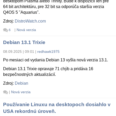
desktopom Plasma alebo Trinity. Bude k dispozícii len pre
64 bit architektúru, pre 32 bit sa odporúča staršia verzia
Q4OS 5 "Aquarius".
Zdroj:
DistroWatch.com
|
Nová verzia
6
Debian 13.1 Trixie
08.09.2025 | 09:01
|
redhawk1975
Po mesiaci od vydania Debian 13 vyšla nová verzia 13.1.
Debian 13.1 Trixie opravuje 71 chýb a pridáva 16
bezpečnostných aktualizácií.
Zdroj:
Debian
|
Nová verzia
Používanie Linuxu na desktopoch dosiahlo v
USA rekordnú úroveň.