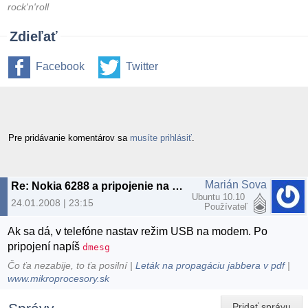
rock'n'roll
Zdieľať
Facebook
Twitter
Pre pridávanie komentárov sa
musíte prihlásiť
.
Marián Sova
Re: Nokia 6288 a pripojenie na internet
Ubuntu 10.10
24.01.2008 | 23:15
Používateľ
Ak sa dá, v telefóne nastav režim USB na modem. Po
pripojení napíš
dmesg
Čo ťa nezabije, to ťa posilní |
Leták na propagáciu jabbera v pdf
|
www.mikroprocesory.sk
Pridať správu