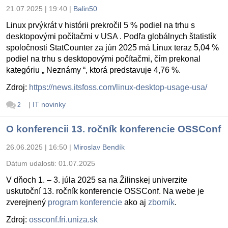
21.07.2025 | 19:40
|
Balin50
Linux prvýkrát v histórii prekročil 5 % podiel na trhu s
desktopovými počítačmi v USA . Podľa globálnych štatistík
spoločnosti StatCounter za jún 2025 má Linux teraz 5,04 %
podiel na trhu s desktopovými počítačmi, čím prekonal
kategóriu „ Neznámy “, ktorá predstavuje 4,76 %.
Zdroj:
https://news.itsfoss.com/linux-desktop-usage-usa/
|
IT novinky
2
O konferencii 13. ročník konferencie OSSConf
26.06.2025 | 16:50
|
Miroslav Bendík
Dátum udalosti:
01.07.2025
V dňoch 1. – 3. júla 2025 sa na Žilinskej univerzite
uskutoční 13. ročník konferencie OSSConf. Na webe je
zverejnený
program konferencie
ako aj
zborník
.
Zdroj:
ossconf.fri.uniza.sk