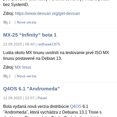
bez SystemD.
Zdroj:
https://www.devuan.org/get-devuan
|
Nová verzia
2
MX-25 “Infinity” beta 1
22.09.2025 | 08:40
|
redhawk1975
Ludia okolo MX linuxu uvolnili na testovanie prvé ISO MX
linuxu postavené na Debian 13.
Zdroj:
MX linux
|
Nová verzia
2
Q4OS 6.1 "Andromeda"
12.09.2025 | 22:07
|
Pavel
Bola vydaná nová verzia distribúcie
Q4OS
6.1
"Andromeda", ktorá vychádza z Debianu 13.1 Trixie s