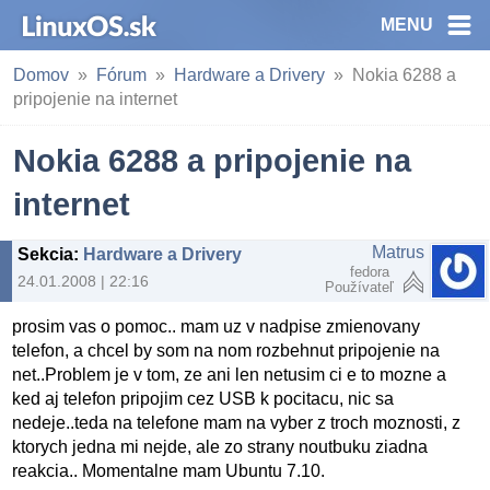
MENU
Domov
Fórum
Hardware a Drivery
Nokia 6288 a
pripojenie na internet
Nokia 6288 a pripojenie na
internet
Matrus
Sekcia
:
Hardware a Drivery
fedora
24.01.2008 | 22:16
Používateľ
prosim vas o pomoc.. mam uz v nadpise zmienovany
telefon, a chcel by som na nom rozbehnut pripojenie na
net..Problem je v tom, ze ani len netusim ci e to mozne a
ked aj telefon pripojim cez USB k pocitacu, nic sa
nedeje..teda na telefone mam na vyber z troch moznosti, z
ktorych jedna mi nejde, ale zo strany noutbuku ziadna
reakcia.. Momentalne mam Ubuntu 7.10.