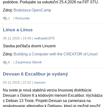
podobne. Podujatie sa uskutoční 25.4.2026 na FIIT STU.
Zdroj:
Bratislava OpenCamp
|
Komunita
1
Linus a Linus
30.11.2025 | 19:40
|
redhawk1975
Stavba počítača dvomi Linusmi
Zdroj:
Building a Computer with the CREATOR of Linux!
|
Zaujímavý článok
8
Devuan 6 Excalibur je vydaný
03.11.2025 | 22:52
|
menom
Na svete je nová stabilná verzia linuxovej distribúcie
Devuan s číslom 6 a kódovým menom Excalibur. Vychádza
z Debian 13 Trixie. Projekt Devuan sa zameriava na
poskytovanie alternatívy k Debianu, ktorú je možné použiť