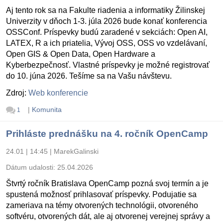
Aj tento rok sa na Fakulte riadenia a informatiky Žilinskej
Univerzity v dňoch 1-3. júla 2026 bude konať konferencia
OSSConf. Príspevky budú zaradené v sekciách: Open AI,
LATEX, R a ich priatelia, Vývoj OSS, OSS vo vzdelávaní,
Open GIS & Open Data, Open Hardware a
Kyberbezpečnosť. Vlastné príspevky je možné registrovať
do 10. júna 2026. Tešíme sa na Vašu návštevu.
Zdroj:
Web konferencie
|
Komunita
1
Prihláste prednášku na 4. ročník OpenCamp
24.01 | 14:45
|
MarekGalinski
Dátum udalosti:
25.04.2026
Štvrtý ročník Bratislava OpenCamp pozná svoj termín a je
spustená možnosť prihlasovať príspevky. Podujatie sa
zameriava na témy otvorených technológii, otvoreného
softvéru, otvorených dát, ale aj otvorenej verejnej správy a