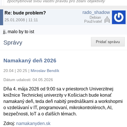
zpochybňovat svou vlastní pravdu pro zdání objektivity
rado_shadow
Re: bude problem?
Debian
25.01.2008 | 11:11
Používateľ
jj, malo by to ist
Správy
Pridať správu
Namakaný deň 2026
20.04 | 20:25
|
Miroslav Bendík
Dátum udalosti:
04.05.2026
Dňa 4. mája 2026 od 9:00 sa v priestoroch Univerzitnej
knižnice Technickej univerzity v Košiciach bude konať
namakaný deň, teda deň nabitý prednáškami a workshopmi
o vzdelávaní v IT, programovaní, mikrokontroléroch, AI,
bezpečnosti, IoT a o ďalších témach.
Zdroj:
namakanyden.sk