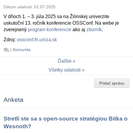
Dátum udalosti:
01.07.2025
V dňoch 1. – 3. júla 2025 sa na Žilinskej univerzite
uskutoční 13. ročník konferencie OSSConf. Na webe je
zverejnený
program konferencie
ako aj
zborník
.
Zdroj:
ossconf.fri.uniza.sk
|
Komunita
Ďalšie
Všetky udalosti
Pridať správu
Anketa
Stretli ste sa s open-source stratégiou Bitka o
Wesnoth?