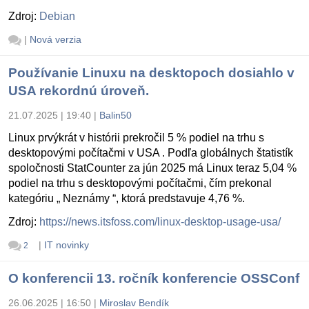
Zdroj:
Debian
|
Nová verzia
Používanie Linuxu na desktopoch dosiahlo v
USA rekordnú úroveň.
21.07.2025 | 19:40
|
Balin50
Linux prvýkrát v histórii prekročil 5 % podiel na trhu s
desktopovými počítačmi v USA . Podľa globálnych štatistík
spoločnosti StatCounter za jún 2025 má Linux teraz 5,04 %
podiel na trhu s desktopovými počítačmi, čím prekonal
kategóriu „ Neznámy “, ktorá predstavuje 4,76 %.
Zdroj:
https://news.itsfoss.com/linux-desktop-usage-usa/
|
IT novinky
2
O konferencii 13. ročník konferencie OSSConf
26.06.2025 | 16:50
|
Miroslav Bendík