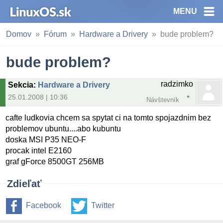
MENU
Domov
Fórum
Hardware a Drivery
bude problem?
bude problem?
radzimko
Sekcia
:
Hardware a Drivery
25.01.2008 | 10:36
Návštevník
cafte ludkovia chcem sa spytat ci na tomto spojazdnim bez
problemov ubuntu....abo kubuntu
doska MSI P35 NEO-F
procak intel E2160
graf gForce 8500GT 256MB
Zdieľať
Facebook
Twitter