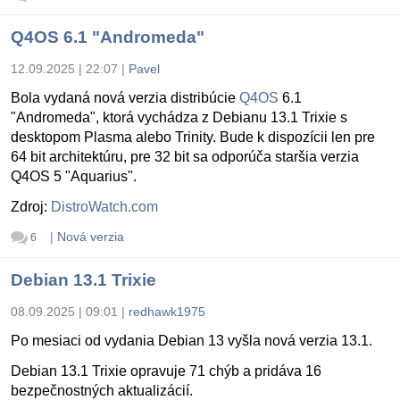
Q4OS 6.1 "Andromeda"
12.09.2025 | 22:07
|
Pavel
Bola vydaná nová verzia distribúcie
Q4OS
6.1
"Andromeda", ktorá vychádza z Debianu 13.1 Trixie s
desktopom Plasma alebo Trinity. Bude k dispozícii len pre
64 bit architektúru, pre 32 bit sa odporúča staršia verzia
Q4OS 5 "Aquarius".
Zdroj:
DistroWatch.com
|
Nová verzia
6
Debian 13.1 Trixie
08.09.2025 | 09:01
|
redhawk1975
Po mesiaci od vydania Debian 13 vyšla nová verzia 13.1.
Debian 13.1 Trixie opravuje 71 chýb a pridáva 16
bezpečnostných aktualizácií.