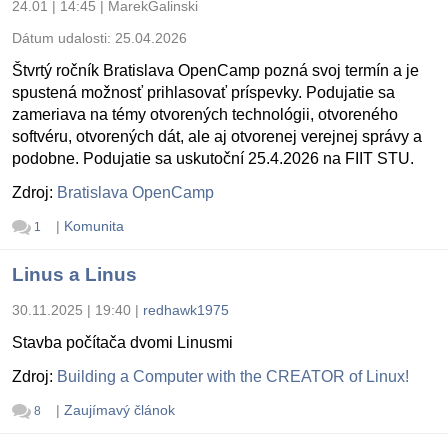
24.01 | 14:45
|
MarekGalinski
Dátum udalosti:
25.04.2026
Štvrtý ročník Bratislava OpenCamp pozná svoj termín a je
spustená možnosť prihlasovať príspevky. Podujatie sa
zameriava na témy otvorených technológii, otvoreného
softvéru, otvorených dát, ale aj otvorenej verejnej správy a
podobne. Podujatie sa uskutoční 25.4.2026 na FIIT STU.
Zdroj:
Bratislava OpenCamp
|
Komunita
1
Linus a Linus
30.11.2025 | 19:40
|
redhawk1975
Stavba počítača dvomi Linusmi
Zdroj:
Building a Computer with the CREATOR of Linux!
|
Zaujímavý článok
8