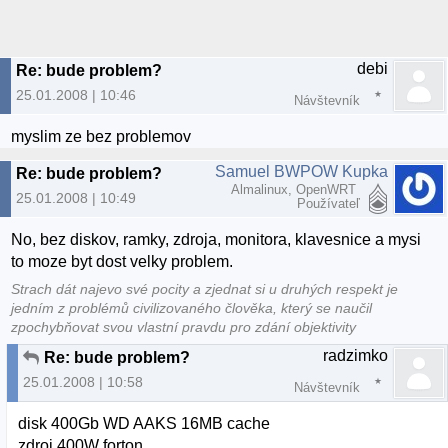
debi
Re: bude problem?
25.01.2008 | 10:46
Návštevník
myslim ze bez problemov
Samuel BWPOW Kupka
Re: bude problem?
Almalinux, OpenWRT
25.01.2008 | 10:49
Používateľ
No, bez diskov, ramky, zdroja, monitora, klavesnice a mysi
to moze byt dost velky problem.
Strach dát najevo své pocity a zjednat si u druhých respekt je
jedním z problémů civilizovaného člověka, který se naučil
zpochybňovat svou vlastní pravdu pro zdání objektivity
radzimko
Re: bude problem?
25.01.2008 | 10:58
Návštevník
disk 400Gb WD AAKS 16MB cache
zdroj 400W forton