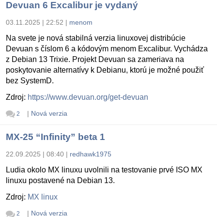
Devuan 6 Excalibur je vydaný
03.11.2025 | 22:52
|
menom
Na svete je nová stabilná verzia linuxovej distribúcie
Devuan s číslom 6 a kódovým menom Excalibur. Vychádza
z Debian 13 Trixie. Projekt Devuan sa zameriava na
poskytovanie alternatívy k Debianu, ktorú je možné použiť
bez SystemD.
Zdroj:
https://www.devuan.org/get-devuan
|
Nová verzia
2
MX-25 “Infinity” beta 1
22.09.2025 | 08:40
|
redhawk1975
Ludia okolo MX linuxu uvolnili na testovanie prvé ISO MX
linuxu postavené na Debian 13.
Zdroj:
MX linux
|
Nová verzia
2