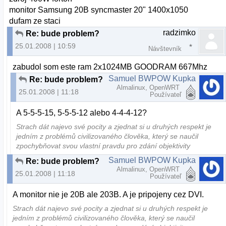
monitor Samsung 20B syncmaster 20" 1400x1050
dufam ze staci
radzimko
Re: bude problem?
25.01.2008 | 10:59
Návštevník
zabudol som este ram 2x1024MB GOODRAM 667Mhz
Samuel BWPOW Kupka
Re: bude problem?
Almalinux, OpenWRT
25.01.2008 | 11:18
Používateľ
A 5-5-5-15, 5-5-5-12 alebo 4-4-4-12?
Strach dát najevo své pocity a zjednat si u druhých respekt je
jedním z problémů civilizovaného člověka, který se naučil
zpochybňovat svou vlastní pravdu pro zdání objektivity
Samuel BWPOW Kupka
Re: bude problem?
Almalinux, OpenWRT
25.01.2008 | 11:18
Používateľ
A monitor nie je 20B ale 203B. A je pripojeny cez DVI.
Strach dát najevo své pocity a zjednat si u druhých respekt je
jedním z problémů civilizovaného člověka, který se naučil