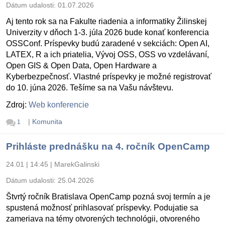
Dátum udalosti:
01.07.2026
Aj tento rok sa na Fakulte riadenia a informatiky Žilinskej
Univerzity v dňoch 1-3. júla 2026 bude konať konferencia
OSSConf. Príspevky budú zaradené v sekciách: Open AI,
LATEX, R a ich priatelia, Vývoj OSS, OSS vo vzdelávaní,
Open GIS & Open Data, Open Hardware a
Kyberbezpečnosť. Vlastné príspevky je možné registrovať
do 10. júna 2026. Tešíme sa na Vašu návštevu.
Zdroj:
Web konferencie
|
Komunita
1
Prihláste prednášku na 4. ročník OpenCamp
24.01 | 14:45
|
MarekGalinski
Dátum udalosti:
25.04.2026
Štvrtý ročník Bratislava OpenCamp pozná svoj termín a je
spustená možnosť prihlasovať príspevky. Podujatie sa
zameriava na témy otvorených technológii, otvoreného