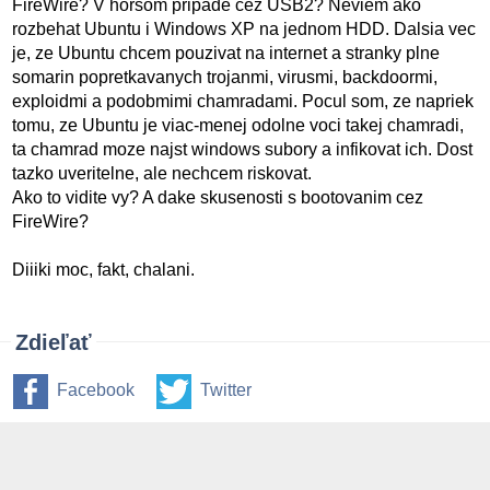
FireWire? V horsom pripade cez USB2? Neviem ako
rozbehat Ubuntu i Windows XP na jednom HDD. Dalsia vec
je, ze Ubuntu chcem pouzivat na internet a stranky plne
somarin popretkavanych trojanmi, virusmi, backdoormi,
exploidmi a podobmimi chamradami. Pocul som, ze napriek
tomu, ze Ubuntu je viac-menej odolne voci takej chamradi,
ta chamrad moze najst windows subory a infikovat ich. Dost
tazko uveritelne, ale nechcem riskovat.
Ako to vidite vy? A dake skusenosti s bootovanim cez
FireWire?
Diiiki moc, fakt, chalani.
Zdieľať
Facebook
Twitter