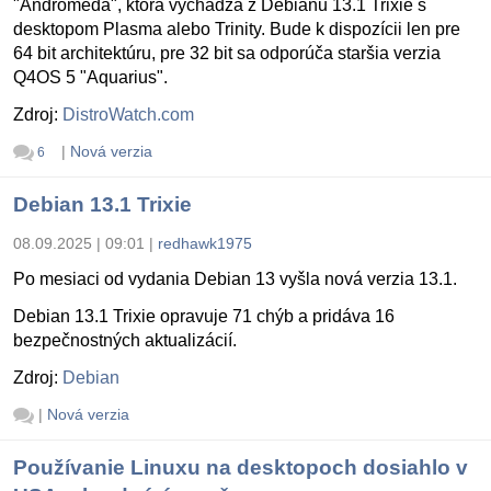
"Andromeda", ktorá vychádza z Debianu 13.1 Trixie s
desktopom Plasma alebo Trinity. Bude k dispozícii len pre
64 bit architektúru, pre 32 bit sa odporúča staršia verzia
Q4OS 5 "Aquarius".
Zdroj:
DistroWatch.com
|
Nová verzia
6
Debian 13.1 Trixie
08.09.2025 | 09:01
|
redhawk1975
Po mesiaci od vydania Debian 13 vyšla nová verzia 13.1.
Debian 13.1 Trixie opravuje 71 chýb a pridáva 16
bezpečnostných aktualizácií.
Zdroj:
Debian
|
Nová verzia
Používanie Linuxu na desktopoch dosiahlo v