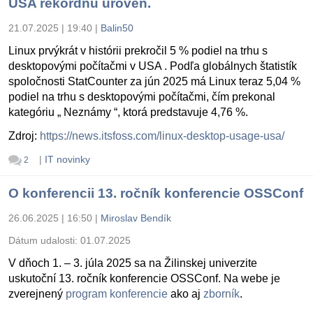
USA rekordnú úroveň.
21.07.2025 | 19:40
|
Balin50
Linux prvýkrát v histórii prekročil 5 % podiel na trhu s
desktopovými počítačmi v USA . Podľa globálnych štatistík
spoločnosti StatCounter za jún 2025 má Linux teraz 5,04 %
podiel na trhu s desktopovými počítačmi, čím prekonal
kategóriu „ Neznámy “, ktorá predstavuje 4,76 %.
Zdroj:
https://news.itsfoss.com/linux-desktop-usage-usa/
|
IT novinky
2
O konferencii 13. ročník konferencie OSSConf
26.06.2025 | 16:50
|
Miroslav Bendík
Dátum udalosti:
01.07.2025
V dňoch 1. – 3. júla 2025 sa na Žilinskej univerzite
uskutoční 13. ročník konferencie OSSConf. Na webe je
zverejnený
program konferencie
ako aj
zborník
.