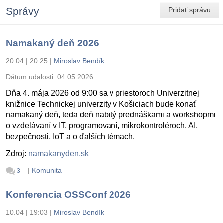
Správy
Pridať správu
Namakaný deň 2026
20.04 | 20:25
|
Miroslav Bendík
Dátum udalosti:
04.05.2026
Dňa 4. mája 2026 od 9:00 sa v priestoroch Univerzitnej
knižnice Technickej univerzity v Košiciach bude konať
namakaný deň, teda deň nabitý prednáškami a workshopmi
o vzdelávaní v IT, programovaní, mikrokontroléroch, AI,
bezpečnosti, IoT a o ďalších témach.
Zdroj:
namakanyden.sk
|
Komunita
3
Konferencia OSSConf 2026
10.04 | 19:03
|
Miroslav Bendík