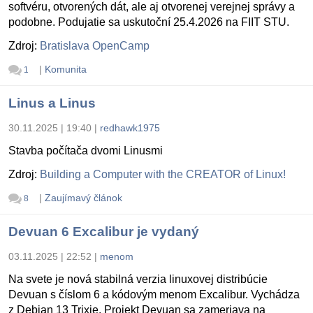
softvéru, otvorených dát, ale aj otvorenej verejnej správy a
podobne. Podujatie sa uskutoční 25.4.2026 na FIIT STU.
Zdroj:
Bratislava OpenCamp
|
Komunita
1
Linus a Linus
30.11.2025 | 19:40
|
redhawk1975
Stavba počítača dvomi Linusmi
Zdroj:
Building a Computer with the CREATOR of Linux!
|
Zaujímavý článok
8
Devuan 6 Excalibur je vydaný
03.11.2025 | 22:52
|
menom
Na svete je nová stabilná verzia linuxovej distribúcie
Devuan s číslom 6 a kódovým menom Excalibur. Vychádza
z Debian 13 Trixie. Projekt Devuan sa zameriava na