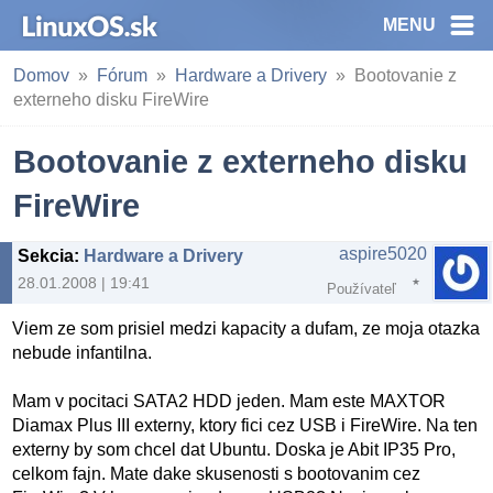
MENU
Domov
Fórum
Hardware a Drivery
Bootovanie z
externeho disku FireWire
Bootovanie z externeho disku
FireWire
aspire5020
Sekcia
:
Hardware a Drivery
28.01.2008 | 19:41
Používateľ
Viem ze som prisiel medzi kapacity a dufam, ze moja otazka
nebude infantilna.
Mam v pocitaci SATA2 HDD jeden. Mam este MAXTOR
Diamax Plus III externy, ktory fici cez USB i FireWire. Na ten
externy by som chcel dat Ubuntu. Doska je Abit IP35 Pro,
celkom fajn. Mate dake skusenosti s bootovanim cez