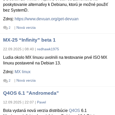
poskytovanie alternatívy k Debianu, ktorú je možné použiť
bez SystemD.
Zdroj:
https://www.devuan.org/get-devuan
|
Nová verzia
2
MX-25 “Infinity” beta 1
22.09.2025 | 08:40
|
redhawk1975
Ludia okolo MX linuxu uvolnili na testovanie prvé ISO MX
linuxu postavené na Debian 13.
Zdroj:
MX linux
|
Nová verzia
2
Q4OS 6.1 "Andromeda"
12.09.2025 | 22:07
|
Pavel
Bola vydaná nová verzia distribúcie
Q4OS
6.1