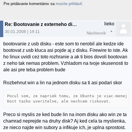
Pre pridávanie komentárov sa
musíte prihlásiť
.
lieko
Re: Bootovanie z externeho disku FireWire
30.01.2008 | 19:11
Návštevník
bootovanie z usb disku - este som to nerobil ale kedze ide
bootovat z usb kluca asi pojde aj z disku. Firewire to iste. Ak
ho linux uvidi cez toto rozhranie a ak ti bios dovoli bootovan
z neho tak nemas problem. Vzhladom na tvoje skusenosti to
ale asi pre teba problem bude
Rozbehnut win a lin na jednom disku sa ti asi podari skor
Pocul som, ze napriek tomu, ze Ubuntu je viac-menej o
Preco si myslis ze ked bude lin na inom disku ako win ze ta
chamrad neprejde na druhy disk? Aj ked cela ta myslienka,
ze nieco najde win subory a infikuje ich, je uplna sprostost.