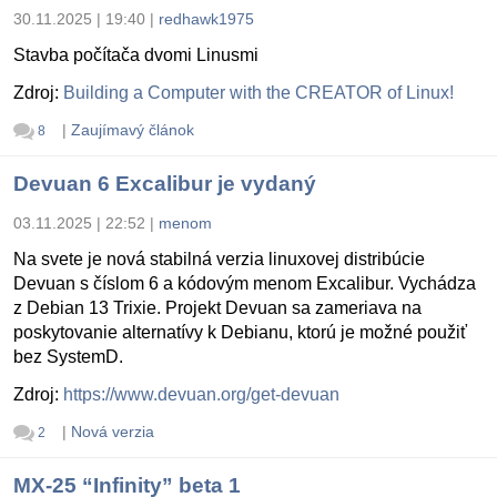
30.11.2025 | 19:40
|
redhawk1975
Stavba počítača dvomi Linusmi
Zdroj:
Building a Computer with the CREATOR of Linux!
|
Zaujímavý článok
8
Devuan 6 Excalibur je vydaný
03.11.2025 | 22:52
|
menom
Na svete je nová stabilná verzia linuxovej distribúcie
Devuan s číslom 6 a kódovým menom Excalibur. Vychádza
z Debian 13 Trixie. Projekt Devuan sa zameriava na
poskytovanie alternatívy k Debianu, ktorú je možné použiť
bez SystemD.
Zdroj:
https://www.devuan.org/get-devuan
|
Nová verzia
2
MX-25 “Infinity” beta 1