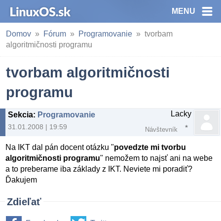
MENU
Domov
Fórum
Programovanie
tvorbam
algoritmičnosti programu
tvorbam algoritmičnosti
programu
Lacky
Sekcia
:
Programovanie
31.01.2008 | 19:59
Návštevník
Na IKT dal pán docent otázku "
povedzte mi tvorbu
algoritmičnosti programu
" nemožem to najsť ani na webe
a to preberame iba základy z IKT. Neviete mi poradiť?
Ďakujem
Zdieľať