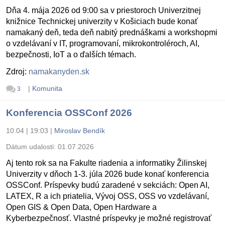
Dňa 4. mája 2026 od 9:00 sa v priestoroch Univerzitnej
knižnice Technickej univerzity v Košiciach bude konať
namakaný deň, teda deň nabitý prednáškami a workshopmi
o vzdelávaní v IT, programovaní, mikrokontroléroch, AI,
bezpečnosti, IoT a o ďalších témach.
Zdroj:
namakanyden.sk
|
Komunita
3
Konferencia OSSConf 2026
10.04 | 19:03
|
Miroslav Bendík
Dátum udalosti:
01.07.2026
Aj tento rok sa na Fakulte riadenia a informatiky Žilinskej
Univerzity v dňoch 1-3. júla 2026 bude konať konferencia
OSSConf. Príspevky budú zaradené v sekciách: Open AI,
LATEX, R a ich priatelia, Vývoj OSS, OSS vo vzdelávaní,
Open GIS & Open Data, Open Hardware a
Kyberbezpečnosť. Vlastné príspevky je možné registrovať