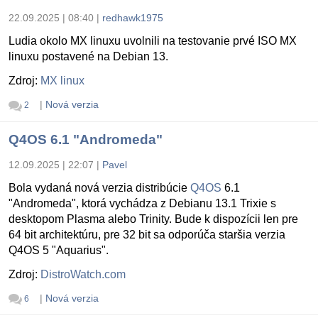
22.09.2025 | 08:40
|
redhawk1975
Ludia okolo MX linuxu uvolnili na testovanie prvé ISO MX
linuxu postavené na Debian 13.
Zdroj:
MX linux
|
Nová verzia
2
Q4OS 6.1 "Andromeda"
12.09.2025 | 22:07
|
Pavel
Bola vydaná nová verzia distribúcie
Q4OS
6.1
"Andromeda", ktorá vychádza z Debianu 13.1 Trixie s
desktopom Plasma alebo Trinity. Bude k dispozícii len pre
64 bit architektúru, pre 32 bit sa odporúča staršia verzia
Q4OS 5 "Aquarius".
Zdroj:
DistroWatch.com
|
Nová verzia
6