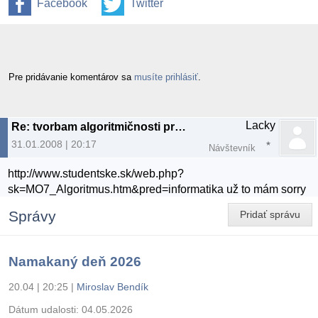
Facebook
Twitter
Pre pridávanie komentárov sa
musíte prihlásiť
.
Lacky
Re: tvorbam algoritmičnosti programu
31.01.2008 | 20:17
Návštevník
http://www.studentske.sk/web.php?
sk=MO7_Algoritmus.htm&pred=informatika už to mám sorry
Správy
Pridať správu
Namakaný deň 2026
20.04 | 20:25
|
Miroslav Bendík
Dátum udalosti:
04.05.2026