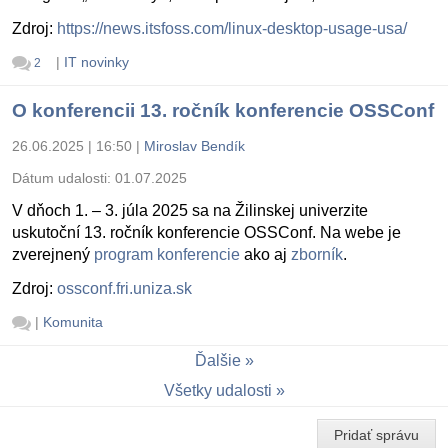
Zdroj:
https://news.itsfoss.com/linux-desktop-usage-usa/
|
IT novinky
2
O konferencii 13. ročník konferencie OSSConf
26.06.2025 | 16:50
|
Miroslav Bendík
Dátum udalosti:
01.07.2025
V dňoch 1. – 3. júla 2025 sa na Žilinskej univerzite
uskutoční 13. ročník konferencie OSSConf. Na webe je
zverejnený
program konferencie
ako aj
zborník
.
Zdroj:
ossconf.fri.uniza.sk
|
Komunita
Ďalšie
Všetky udalosti
Pridať správu