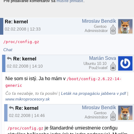
Pre pridávanie komentárov sa
musíte prihlásiť
.
Miroslav Bendík
Re: kernel
Gentoo
02.02.2008 | 12:33
Administrátor
/proc/config.gz
Chat
Marián Sova
Re: kernel
Ubuntu 10.10
02.02.2008 | 14:10
Používateľ
Nie som si istý. Ja ho mám v
/boot/config-2.6.22-14-
generic
Čo ťa nezabije, to ťa posilní |
Leták na propagáciu jabbera v pdf
|
www.mikroprocesory.sk
Miroslav Bendík
Re: kernel
Gentoo
02.02.2008 | 14:46
Administrátor
je štandardné umiestnenie configu
/proc/config.gz