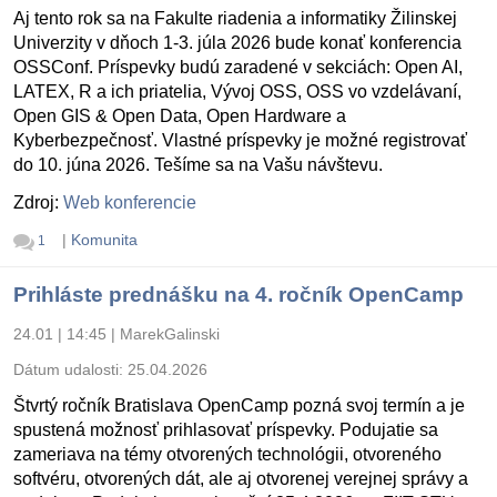
Aj tento rok sa na Fakulte riadenia a informatiky Žilinskej
Univerzity v dňoch 1-3. júla 2026 bude konať konferencia
OSSConf. Príspevky budú zaradené v sekciách: Open AI,
LATEX, R a ich priatelia, Vývoj OSS, OSS vo vzdelávaní,
Open GIS & Open Data, Open Hardware a
Kyberbezpečnosť. Vlastné príspevky je možné registrovať
do 10. júna 2026. Tešíme sa na Vašu návštevu.
Zdroj:
Web konferencie
|
Komunita
1
Prihláste prednášku na 4. ročník OpenCamp
24.01 | 14:45
|
MarekGalinski
Dátum udalosti:
25.04.2026
Štvrtý ročník Bratislava OpenCamp pozná svoj termín a je
spustená možnosť prihlasovať príspevky. Podujatie sa
zameriava na témy otvorených technológii, otvoreného
softvéru, otvorených dát, ale aj otvorenej verejnej správy a