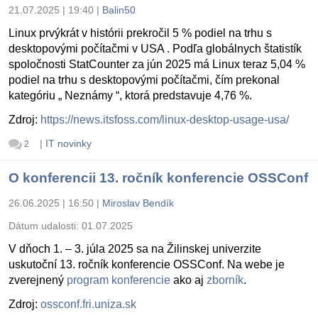
21.07.2025 | 19:40
|
Balin50
Linux prvýkrát v histórii prekročil 5 % podiel na trhu s
desktopovými počítačmi v USA . Podľa globálnych štatistík
spoločnosti StatCounter za jún 2025 má Linux teraz 5,04 %
podiel na trhu s desktopovými počítačmi, čím prekonal
kategóriu „ Neznámy “, ktorá predstavuje 4,76 %.
Zdroj:
https://news.itsfoss.com/linux-desktop-usage-usa/
|
IT novinky
2
O konferencii 13. ročník konferencie OSSConf
26.06.2025 | 16:50
|
Miroslav Bendík
Dátum udalosti:
01.07.2025
V dňoch 1. – 3. júla 2025 sa na Žilinskej univerzite
uskutoční 13. ročník konferencie OSSConf. Na webe je
zverejnený
program konferencie
ako aj
zborník
.
Zdroj:
ossconf.fri.uniza.sk