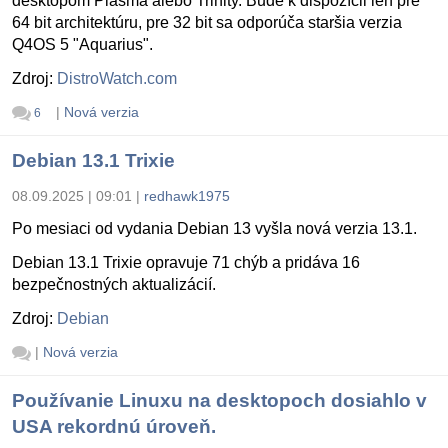
desktopom Plasma alebo Trinity. Bude k dispozícii len pre
64 bit architektúru, pre 32 bit sa odporúča staršia verzia
Q4OS 5 "Aquarius".
Zdroj:
DistroWatch.com
|
Nová verzia
6
Debian 13.1 Trixie
08.09.2025 | 09:01
|
redhawk1975
Po mesiaci od vydania Debian 13 vyšla nová verzia 13.1.
Debian 13.1 Trixie opravuje 71 chýb a pridáva 16
bezpečnostných aktualizácií.
Zdroj:
Debian
|
Nová verzia
Používanie Linuxu na desktopoch dosiahlo v
USA rekordnú úroveň.