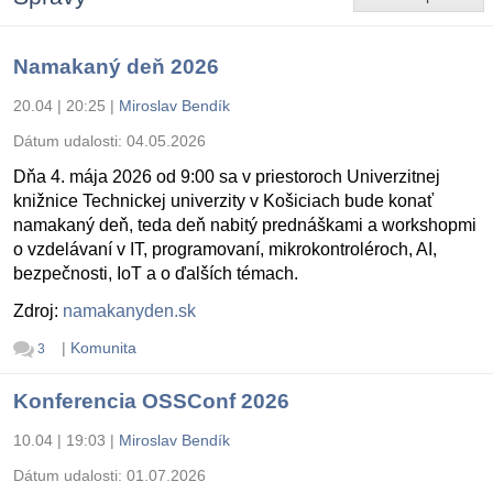
Namakaný deň 2026
20.04 | 20:25
|
Miroslav Bendík
Dátum udalosti:
04.05.2026
Dňa 4. mája 2026 od 9:00 sa v priestoroch Univerzitnej
knižnice Technickej univerzity v Košiciach bude konať
namakaný deň, teda deň nabitý prednáškami a workshopmi
o vzdelávaní v IT, programovaní, mikrokontroléroch, AI,
bezpečnosti, IoT a o ďalších témach.
Zdroj:
namakanyden.sk
|
Komunita
3
Konferencia OSSConf 2026
10.04 | 19:03
|
Miroslav Bendík
Dátum udalosti:
01.07.2026