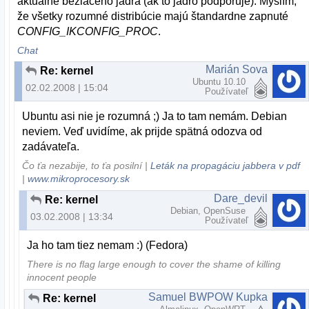
aktuálne bežiaceho jadra (ak to jadro podporuje). Myslím,
že všetky rozumné distribúcie majú štandardne zapnuté
CONFIG_IKCONFIG_PROC
.
Chat
Marián Sova
Re: kernel
Ubuntu 10.10
02.02.2008 | 15:04
Používateľ
Ubuntu asi nie je rozumná ;) Ja to tam nemám. Debian
neviem. Veď uvidíme, ak prijde spätná odozva od
zadávateľa.
Čo ťa nezabije, to ťa posilní |
Leták na propagáciu jabbera v pdf
|
www.mikroprocesory.sk
Dare_devil
Re: kernel
Debian, OpenSuse
03.02.2008 | 13:34
Používateľ
Ja ho tam tiez nemam :) (Fedora)
There is no flag large enough to cover the shame of killing
innocent people
Samuel BWPOW Kupka
Re: kernel