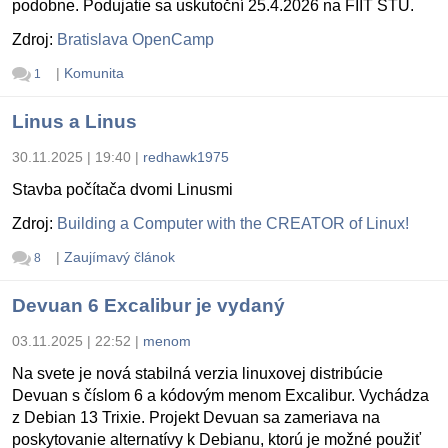
podobne. Podujatie sa uskutoční 25.4.2026 na FIIT STU.
Zdroj:
Bratislava OpenCamp
|
Komunita
1
Linus a Linus
30.11.2025 | 19:40
|
redhawk1975
Stavba počítača dvomi Linusmi
Zdroj:
Building a Computer with the CREATOR of Linux!
|
Zaujímavý článok
8
Devuan 6 Excalibur je vydaný
03.11.2025 | 22:52
|
menom
Na svete je nová stabilná verzia linuxovej distribúcie
Devuan s číslom 6 a kódovým menom Excalibur. Vychádza
z Debian 13 Trixie. Projekt Devuan sa zameriava na
poskytovanie alternatívy k Debianu, ktorú je možné použiť