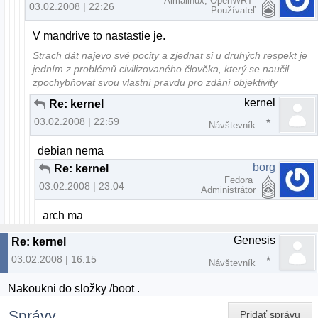
Almalinux, OpenWRT
03.02.2008 | 22:26
Používateľ
V mandrive to nastastie je.
Strach dát najevo své pocity a zjednat si u druhých respekt je
jedním z problémů civilizovaného člověka, který se naučil
zpochybňovat svou vlastní pravdu pro zdání objektivity
kernel
Re: kernel
03.02.2008 | 22:59
Návštevník
debian nema
borg
Re: kernel
Fedora
03.02.2008 | 23:04
Administrátor
arch ma
Genesis
Re: kernel
03.02.2008 | 16:15
Návštevník
Nakoukni do složky /boot .
Správy
Pridať správu