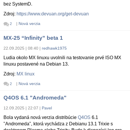
bez SystemD.
Zdroj:
https://www.devuan.org/get-devuan
|
Nová verzia
2
MX-25 “Infinity” beta 1
22.09.2025 | 08:40
|
redhawk1975
Ludia okolo MX linuxu uvolnili na testovanie prvé ISO MX
linuxu postavené na Debian 13.
Zdroj:
MX linux
|
Nová verzia
2
Q4OS 6.1 "Andromeda"
12.09.2025 | 22:07
|
Pavel
Bola vydaná nová verzia distribúcie
Q4OS
6.1
"Andromeda", ktorá vychádza z Debianu 13.1 Trixie s