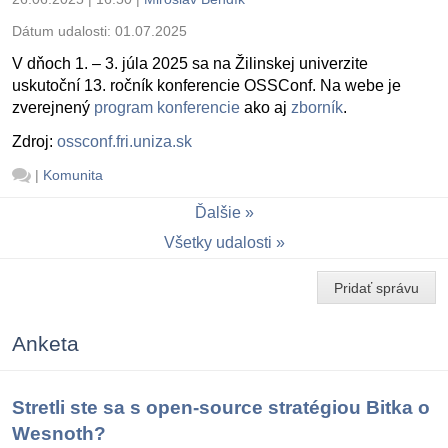
Dátum udalosti:
01.07.2025
V dňoch 1. – 3. júla 2025 sa na Žilinskej univerzite
uskutoční 13. ročník konferencie OSSConf. Na webe je
zverejnený
program konferencie
ako aj
zborník
.
Zdroj:
ossconf.fri.uniza.sk
|
Komunita
Ďalšie
Všetky udalosti
Pridať správu
Anketa
Stretli ste sa s open-source stratégiou Bitka o
Wesnoth?