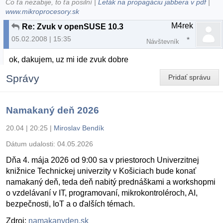
Čo ťa nezabije, to ťa posilní |
Leták na propagáciu jabbera v pdf
|
www.mikroprocesory.sk
M4rek
Re: Zvuk v openSUSE 10.3
05.02.2008 | 15:35
Návštevník
ok, dakujem, uz mi ide zvuk dobre
Správy
Pridať správu
Namakaný deň 2026
20.04 | 20:25
|
Miroslav Bendík
Dátum udalosti:
04.05.2026
Dňa 4. mája 2026 od 9:00 sa v priestoroch Univerzitnej
knižnice Technickej univerzity v Košiciach bude konať
namakaný deň, teda deň nabitý prednáškami a workshopmi
o vzdelávaní v IT, programovaní, mikrokontroléroch, AI,
bezpečnosti, IoT a o ďalších témach.
Zdroj:
namakanyden.sk