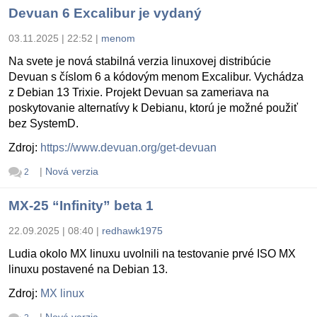
Devuan 6 Excalibur je vydaný
03.11.2025 | 22:52
|
menom
Na svete je nová stabilná verzia linuxovej distribúcie
Devuan s číslom 6 a kódovým menom Excalibur. Vychádza
z Debian 13 Trixie. Projekt Devuan sa zameriava na
poskytovanie alternatívy k Debianu, ktorú je možné použiť
bez SystemD.
Zdroj:
https://www.devuan.org/get-devuan
|
Nová verzia
2
MX-25 “Infinity” beta 1
22.09.2025 | 08:40
|
redhawk1975
Ludia okolo MX linuxu uvolnili na testovanie prvé ISO MX
linuxu postavené na Debian 13.
Zdroj:
MX linux