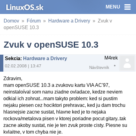
MENU
Domov
Fórum
Hardware a Drivery
Zvuk v
openSUSE 10.3
Zvuk v openSUSE 10.3
M4rek
Sekcia
:
Hardware a Drivery
02.02.2008 | 13:47
Návštevník
Zdravim,
mam openSUSE 10.3 a zvukovu kartu VIA AC'97,
neinstaloíval som nanu ziadne ovladace, kedze neviem
odkial ich zohnat...mam takyto problem: ked si pustim
nejaku piesen cez hociktori prehravac, ked ju dam trochu
hlasnejsie zacne sustat, hlavne ked je to nejaka
rockova/metalova pisen v ktorej poriadne pocut gitary..tak
zacne akoby sustat, nie je ten zvuk proste cisty. Piesne su
kvlaitne, v tom chyba nie je.