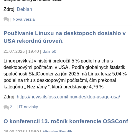
Zdroj:
Debian
|
Nová verzia
Používanie Linuxu na desktopoch dosiahlo v
USA rekordnú úroveň.
21.07.2025 | 19:40
|
Balin50
Linux prvýkrát v histórii prekročil 5 % podiel na trhu s
desktopovými počítačmi v USA . Podľa globálnych štatistík
spoločnosti StatCounter za jún 2025 má Linux teraz 5,04 %
podiel na trhu s desktopovými počítačmi, čím prekonal
kategóriu „ Neznámy “, ktorá predstavuje 4,76 %.
Zdroj:
https://news.itsfoss.com/linux-desktop-usage-usa/
|
IT novinky
2
O konferencii 13. ročník konferencie OSSConf
26.06.2025 | 16:50
|
Miroslav Bendík