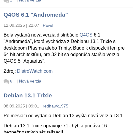
|
Nová verzia
2
Q4OS 6.1 "Andromeda"
12.09.2025 | 22:07
|
Pavel
Bola vydaná nová verzia distribúcie
Q4OS
6.1
"Andromeda", ktorá vychádza z Debianu 13.1 Trixie s
desktopom Plasma alebo Trinity. Bude k dispozícii len pre
64 bit architektúru, pre 32 bit sa odporúča staršia verzia
Q4OS 5 "Aquarius".
Zdroj:
DistroWatch.com
|
Nová verzia
6
Debian 13.1 Trixie
08.09.2025 | 09:01
|
redhawk1975
Po mesiaci od vydania Debian 13 vyšla nová verzia 13.1.
Debian 13.1 Trixie opravuje 71 chýb a pridáva 16
bezpečnostných aktualizácií.