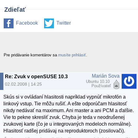
Zdieľať
Facebook
Twitter
Pre pridávanie komentárov sa
musíte prihlásiť
.
Marián Sova
Re: Zvuk v openSUSE 10.3
Ubuntu 10.10
02.02.2008 | 14:25
Používateľ
Skús si v ovládaní hlasitosti napríklad vypnúť mikrofón a
linkový vstup. Tie môžu rušiť. A ešte odporúčam hlasitosť
nikdy nedávať na maximum. Ani master a ani PCM a ďalšie.
Vie to pekne skresliť zvuk. Chyba je teda v neodrušenej
zvukovej karte (čo je u integrovaných modeloch normálne).
Hlasitosť radšej pridávaj na reproduktoroch (zosilovači).