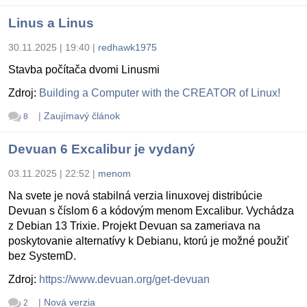
Linus a Linus
30.11.2025 | 19:40
|
redhawk1975
Stavba počítača dvomi Linusmi
Zdroj:
Building a Computer with the CREATOR of Linux!
|
Zaujímavý článok
8
Devuan 6 Excalibur je vydaný
03.11.2025 | 22:52
|
menom
Na svete je nová stabilná verzia linuxovej distribúcie
Devuan s číslom 6 a kódovým menom Excalibur. Vychádza
z Debian 13 Trixie. Projekt Devuan sa zameriava na
poskytovanie alternatívy k Debianu, ktorú je možné použiť
bez SystemD.
Zdroj:
https://www.devuan.org/get-devuan
|
Nová verzia
2