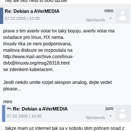
hej ale bez netu to bolo tazsie
miro
Re: Debian a AVerMEDIA
07.02.2008 | 10:00
Návštevník
prave s tim avertv volar hx taky bojuju. avertv volar ma
ovladace pro linux, HX nema.
linuxtv rika ze neni podporovana,
mailova diskuze se rozpoutala na
http://www.mail-archive.com/linux-
dvb@linuxtv.org/msg28318.html
se zdenkem kabelacem.
Jestli nekdo umite rozjet alespon analog, dejte vedet
please...
miro
juro
Re: Debian a AVerMEDIA
07.02.2008 | 10:05
Návštevník
takze mam uz internet tak sa v sobotu stim pohram snad z