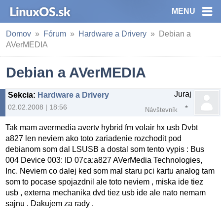
MENU
Domov
Fórum
Hardware a Drivery
Debian a
AVerMEDIA
Debian a AVerMEDIA
Juraj
Sekcia
:
Hardware a Drivery
02.02.2008 | 18:56
Návštevník
Tak mam avermedia avertv hybrid fm volair hx usb Dvbt
a827 len neviem ako toto zariadenie rozchodit pod
debianom som dal LSUSB a dostal som tento vypis : Bus
004 Device 003: ID 07ca:a827 AVerMedia Technologies,
Inc. Neviem co dalej ked som mal staru pci kartu analog tam
som to pocase spojazdnil ale toto neviem , miska ide tiez
usb , externa mechanika dvd tiez usb ide ale nato nemam
sajnu . Dakujem za rady .