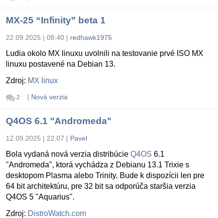
MX-25 “Infinity” beta 1
22.09.2025 | 08:40
|
redhawk1975
Ludia okolo MX linuxu uvolnili na testovanie prvé ISO MX
linuxu postavené na Debian 13.
Zdroj:
MX linux
|
Nová verzia
2
Q4OS 6.1 "Andromeda"
12.09.2025 | 22:07
|
Pavel
Bola vydaná nová verzia distribúcie
Q4OS
6.1
"Andromeda", ktorá vychádza z Debianu 13.1 Trixie s
desktopom Plasma alebo Trinity. Bude k dispozícii len pre
64 bit architektúru, pre 32 bit sa odporúča staršia verzia
Q4OS 5 "Aquarius".
Zdroj:
DistroWatch.com