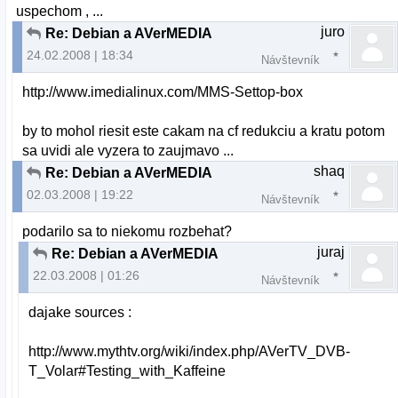
uspechom , ...
juro
Re: Debian a AVerMEDIA
24.02.2008 | 18:34
Návštevník
http://www.imedialinux.com/MMS-Settop-box
by to mohol riesit este cakam na cf redukciu a kratu potom
sa uvidi ale vyzera to zaujmavo ...
shaq
Re: Debian a AVerMEDIA
02.03.2008 | 19:22
Návštevník
podarilo sa to niekomu rozbehat?
juraj
Re: Debian a AVerMEDIA
22.03.2008 | 01:26
Návštevník
dajake sources :
http://www.mythtv.org/wiki/index.php/AVerTV_DVB-
T_Volar#Testing_with_Kaffeine