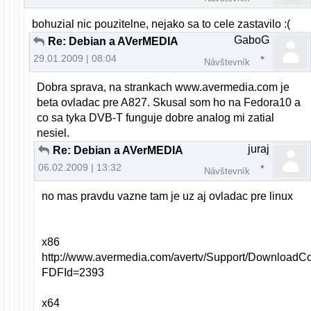
bohuzial nic pouzitelne, nejako sa to cele zastavilo :(
GaboG
Re: Debian a AVerMEDIA
29.01.2009 | 08:04
Návštevník
Dobra sprava, na strankach www.avermedia.com je
beta ovladac pre A827. Skusal som ho na Fedora10 a
co sa tyka DVB-T funguje dobre analog mi zatial
nesiel.
juraj
Re: Debian a AVerMEDIA
06.02.2009 | 13:32
Návštevník
no mas pravdu vazne tam je uz aj ovladac pre linux
x86
http://www.avermedia.com/avertv/Support/DownloadC
FDFId=2393
x64