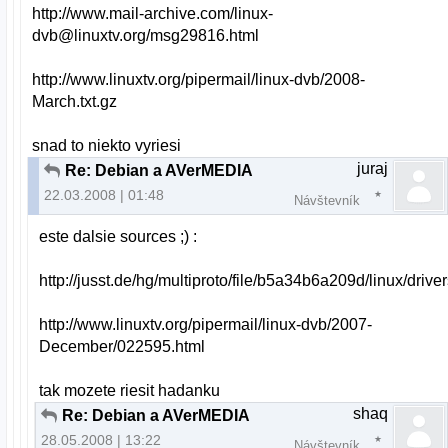
http://www.mail-archive.com/linux-
dvb@linuxtv.org/msg29816.html
http://www.linuxtv.org/pipermail/linux-dvb/2008-
March.txt.gz
snad to niekto vyriesi
juraj
Re: Debian a AVerMEDIA
22.03.2008 | 01:48
Návštevník
este dalsie sources ;) :
http://jusst.de/hg/multiproto/file/b5a34b6a209d/linux/driver
http://www.linuxtv.org/pipermail/linux-dvb/2007-
December/022595.html
tak mozete riesit hadanku
shaq
Re: Debian a AVerMEDIA
28.05.2008 | 13:22
Návštevník