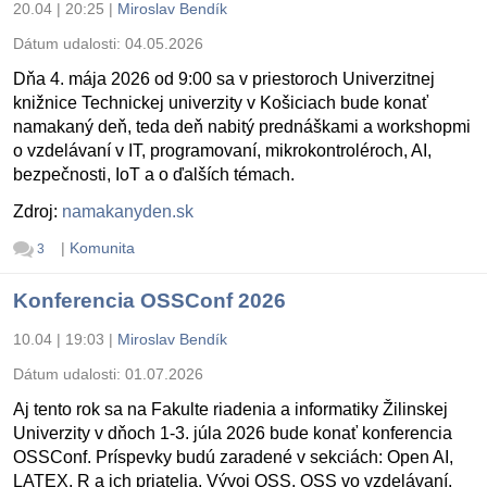
20.04 | 20:25
|
Miroslav Bendík
Dátum udalosti:
04.05.2026
Dňa 4. mája 2026 od 9:00 sa v priestoroch Univerzitnej
knižnice Technickej univerzity v Košiciach bude konať
namakaný deň, teda deň nabitý prednáškami a workshopmi
o vzdelávaní v IT, programovaní, mikrokontroléroch, AI,
bezpečnosti, IoT a o ďalších témach.
Zdroj:
namakanyden.sk
|
Komunita
3
Konferencia OSSConf 2026
10.04 | 19:03
|
Miroslav Bendík
Dátum udalosti:
01.07.2026
Aj tento rok sa na Fakulte riadenia a informatiky Žilinskej
Univerzity v dňoch 1-3. júla 2026 bude konať konferencia
OSSConf. Príspevky budú zaradené v sekciách: Open AI,
LATEX, R a ich priatelia, Vývoj OSS, OSS vo vzdelávaní,