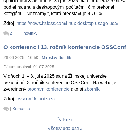
spoločnosti StatCounter za jún 2025 má Linux teraz 5,04 %
podiel na trhu s desktopovými počítačmi, čím prekonal
kategóriu „ Neznámy “, ktorá predstavuje 4,76 %.
Zdroj:
https://news.itsfoss.com/linux-desktop-usage-usa/
|
IT novinky
2
O konferencii 13. ročník konferencie OSSConf
26.06.2025 | 16:50
|
Miroslav Bendík
Dátum udalosti:
01.07.2025
V dňoch 1. – 3. júla 2025 sa na Žilinskej univerzite
uskutoční 13. ročník konferencie OSSConf. Na webe je
zverejnený
program konferencie
ako aj
zborník
.
Zdroj:
ossconf.fri.uniza.sk
|
Komunita
Ďalšie
Všetky udalosti