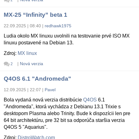
MX-25 “Infinity” beta 1
22.09.2025 | 08:40
|
redhawk1975
Ludia okolo MX linuxu uvolnili na testovanie prvé ISO MX
linuxu postavené na Debian 13.
Zdroj:
MX linux
|
Nová verzia
2
Q4OS 6.1 "Andromeda"
12.09.2025 | 22:07
|
Pavel
Bola vydaná nová verzia distribúcie
Q4OS
6.1
"Andromeda", ktorá vychádza z Debianu 13.1 Trixie s
desktopom Plasma alebo Trinity. Bude k dispozícii len pre
64 bit architektúru, pre 32 bit sa odporúča staršia verzia
Q4OS 5 "Aquarius".
Zdroj:
DistroWatch.com