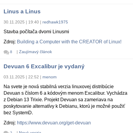
Linus a Linus
30.11.2025 | 19:40
|
redhawk1975
Stavba počítača dvomi Linusmi
Zdroj:
Building a Computer with the CREATOR of Linux!
|
Zaujímavý článok
8
Devuan 6 Excalibur je vydaný
03.11.2025 | 22:52
|
menom
Na svete je nová stabilná verzia linuxovej distribúcie
Devuan s číslom 6 a kódovým menom Excalibur. Vychádza
z Debian 13 Trixie. Projekt Devuan sa zameriava na
poskytovanie alternatívy k Debianu, ktorú je možné použiť
bez SystemD.
Zdroj:
https://www.devuan.org/get-devuan
|
Nová verzia
2