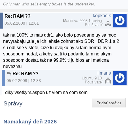
Only man who sells empty boxes is the undertaker.
kopkacik
Re: RAM ??
Mandriva 2008.1 spring
05.02.2008 | 12:01
Používateľ
tak na 100% to mas ddr1, ako bolo povedane uy sa moc
nevyrabaju ,ale je ich lehsie zohnat ako SDR , DDR 1 a 2
su odlisne v slote, cize tu dvojku by si tam normalnym
sposobom nedal, a keby sa ti to podarilo tam nejakym
sposobom dostat, tak na 99,9% ti ju bios ani maticna
nevezmu
ilmaris
Re: RAM ??
Ubuntu 9.10
05.02.2008 | 12:33
Používateľ
diky vsetkym.aspon uz viem na com som
Správy
Pridať správu
Namakaný deň 2026