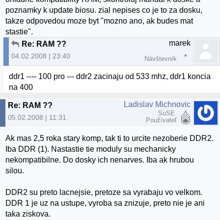
poznamky k update biosu. zial nepises co je to za dosku,
takze odpovedou moze byt "mozno ano, ak budes mat
stastie".
marek
Re: RAM ??
04.02.2008 | 23:40
Návštevník
ddr1 ---- 100 pro --- ddr2 zacinaju od 533 mhz, ddr1 koncia
na 400
Ladislav Michnovic
Re: RAM ??
SuSE
05.02.2008 | 11:31
Používateľ
Ak mas 2,5 roka stary komp, tak ti to urcite nezoberie DDR2.
Iba DDR (1). Nastastie tie moduly su mechanicky
nekompatibilne. Do dosky ich nenarves. Iba ak hrubou
silou.
DDR2 su preto lacnejsie, pretoze sa vyrabaju vo velkom.
DDR 1 je uz na ustupe, vyroba sa znizuje, preto nie je ani
taka ziskova.