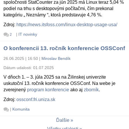
spoločnosti StatCounter za jún 2025 má Linux teraz 5,04 %
podiel na trhu s desktopovými počítačmi, čím prekonal
kategóriu „ Neznámy “, ktorá predstavuje 4,76 %.
Zdroj:
https://news.itsfoss.com/linux-desktop-usage-usa/
|
IT novinky
2
O konferencii 13. ročník konferencie OSSConf
26.06.2025 | 16:50
|
Miroslav Bendík
Dátum udalosti:
01.07.2025
V dňoch 1. – 3. júla 2025 sa na Žilinskej univerzite
uskutoční 13. ročník konferencie OSSConf. Na webe je
zverejnený
program konferencie
ako aj
zborník
.
Zdroj:
ossconf.fri.uniza.sk
|
Komunita
Ďalšie
Všetky udalosti