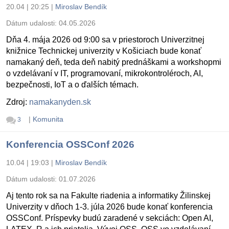
20.04 | 20:25
|
Miroslav Bendík
Dátum udalosti:
04.05.2026
Dňa 4. mája 2026 od 9:00 sa v priestoroch Univerzitnej
knižnice Technickej univerzity v Košiciach bude konať
namakaný deň, teda deň nabitý prednáškami a workshopmi
o vzdelávaní v IT, programovaní, mikrokontroléroch, AI,
bezpečnosti, IoT a o ďalších témach.
Zdroj:
namakanyden.sk
|
Komunita
3
Konferencia OSSConf 2026
10.04 | 19:03
|
Miroslav Bendík
Dátum udalosti:
01.07.2026
Aj tento rok sa na Fakulte riadenia a informatiky Žilinskej
Univerzity v dňoch 1-3. júla 2026 bude konať konferencia
OSSConf. Príspevky budú zaradené v sekciách: Open AI,