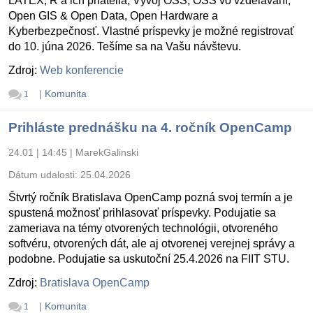
LATEX, R a ich priatelia, Vývoj OSS, OSS vo vzdelávaní,
Open GIS & Open Data, Open Hardware a
Kyberbezpečnosť. Vlastné príspevky je možné registrovať
do 10. júna 2026. Tešíme sa na Vašu návštevu.
Zdroj:
Web konferencie
|
Komunita
1
Prihláste prednášku na 4. ročník OpenCamp
24.01 | 14:45
|
MarekGalinski
Dátum udalosti:
25.04.2026
Štvrtý ročník Bratislava OpenCamp pozná svoj termín a je
spustená možnosť prihlasovať príspevky. Podujatie sa
zameriava na témy otvorených technológii, otvoreného
softvéru, otvorených dát, ale aj otvorenej verejnej správy a
podobne. Podujatie sa uskutoční 25.4.2026 na FIIT STU.
Zdroj:
Bratislava OpenCamp
|
Komunita
1