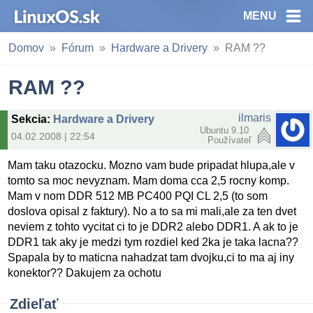
MENU
Domov
Fórum
Hardware a Drivery
RAM ??
RAM ??
ilmaris
Sekcia
:
Hardware a Drivery
Ubuntu 9.10
04.02.2008 | 22:54
Používateľ
Mam taku otazocku. Mozno vam bude pripadat hlupa,ale v
tomto sa moc nevyznam. Mam doma cca 2,5 rocny komp.
Mam v nom DDR 512 MB PC400 PQI CL 2,5 (to som
doslova opisal z faktury). No a to sa mi mali,ale za ten dvet
neviem z tohto vycitat ci to je DDR2 alebo DDR1. A ak to je
DDR1 tak aky je medzi tym rozdiel ked 2ka je taka lacna??
Spapala by to maticna nahadzat tam dvojku,ci to ma aj iny
konektor?? Dakujem za ochotu
Zdieľať