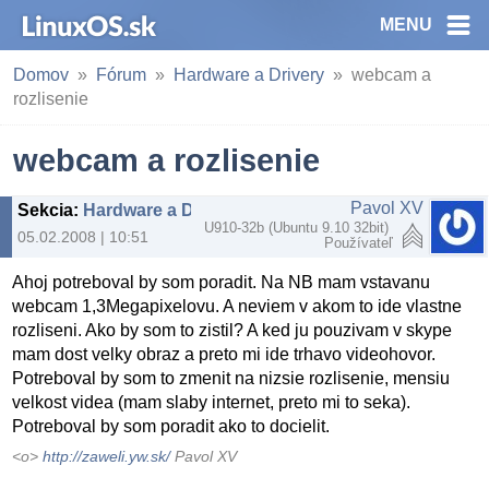
MENU
Domov
Fórum
Hardware a Drivery
webcam a
rozlisenie
webcam a rozlisenie
Pavol XV
Sekcia
:
Hardware a Drivery
U910-32b (Ubuntu 9.10 32bit)
05.02.2008 | 10:51
Používateľ
Ahoj potreboval by som poradit. Na NB mam vstavanu
webcam 1,3Megapixelovu. A neviem v akom to ide vlastne
rozliseni. Ako by som to zistil? A ked ju pouzivam v skype
mam dost velky obraz a preto mi ide trhavo videohovor.
Potreboval by som to zmenit na nizsie rozlisenie, mensiu
velkost videa (mam slaby internet, preto mi to seka).
Potreboval by som poradit ako to docielit.
<o>
http://zaweli.yw.sk/
Pavol XV