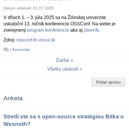
Dátum udalosti:
01.07.2025
V dňoch 1. – 3. júla 2025 sa na Žilinskej univerzite
uskutoční 13. ročník konferencie OSSConf. Na webe je
zverejnený
program konferencie
ako aj
zborník
.
Zdroj:
ossconf.fri.uniza.sk
|
Komunita
Ďalšie
Všetky udalosti
Pridať správu
Anketa
Stretli ste sa s open-source stratégiou Bitka o
Wesnoth?