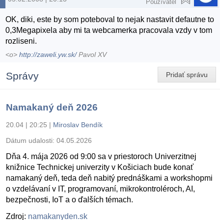
Používateľ
OK, diki, este by som poteboval to nejak nastavit defautne to
0,3Megapixela aby mi ta webcamerka pracovala vzdy v tom
rozliseni.
<o>
http://zaweli.yw.sk/
Pavol XV
Správy
Pridať správu
Namakaný deň 2026
20.04 | 20:25
|
Miroslav Bendík
Dátum udalosti:
04.05.2026
Dňa 4. mája 2026 od 9:00 sa v priestoroch Univerzitnej
knižnice Technickej univerzity v Košiciach bude konať
namakaný deň, teda deň nabitý prednáškami a workshopmi
o vzdelávaní v IT, programovaní, mikrokontroléroch, AI,
bezpečnosti, IoT a o ďalších témach.
Zdroj:
namakanyden.sk