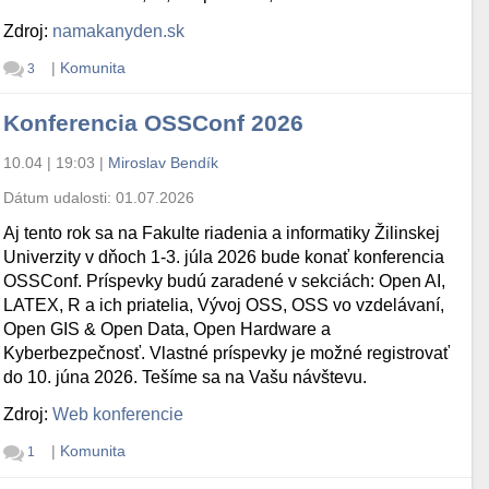
Zdroj:
namakanyden.sk
|
Komunita
3
Konferencia OSSConf 2026
10.04 | 19:03
|
Miroslav Bendík
Dátum udalosti:
01.07.2026
Aj tento rok sa na Fakulte riadenia a informatiky Žilinskej
Univerzity v dňoch 1-3. júla 2026 bude konať konferencia
OSSConf. Príspevky budú zaradené v sekciách: Open AI,
LATEX, R a ich priatelia, Vývoj OSS, OSS vo vzdelávaní,
Open GIS & Open Data, Open Hardware a
Kyberbezpečnosť. Vlastné príspevky je možné registrovať
do 10. júna 2026. Tešíme sa na Vašu návštevu.
Zdroj:
Web konferencie
|
Komunita
1