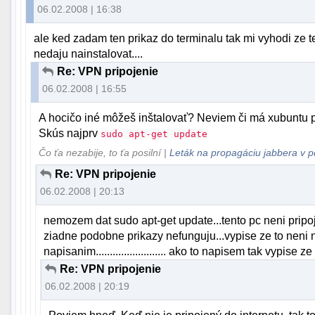
06.02.2008 | 16:38
ale ked zadam ten prikaz do terminalu tak mi vyhodi ze t
nedaju nainstalovat....
Re: VPN pripojenie
06.02.2008 | 16:55
A hocičo iné môžeš inštalovať? Neviem či má xubuntu pr
Skús najprv
sudo apt-get update
Čo ťa nezabije, to ťa posilní |
Leták na propagáciu jabbera v p
Re: VPN pripojenie
06.02.2008 | 20:13
nemozem dat sudo apt-get update...tento pc neni pripoj
ziadne podobne prikazy nefunguju...vypise ze to neni
napisanim......................... ako to napisem tak vypise ze 
Re: VPN pripojenie
06.02.2008 | 20:19