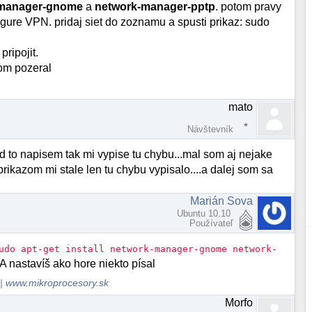
-manager-gnome
a
network-manager-pptp
. potom pravy
igure VPN. pridaj siet do zoznamu a spusti prikaz: sudo
pripojit.
som pozeral
mato
Návštevník
ked to napisem tak mi vypise tu chybu...mal som aj nejake
rikazom mi stale len tu chybu vypisalo....a dalej som sa
Marián Sova
Ubuntu 10.10
Používateľ
udo apt-get install network-manager-gnome network-
A nastavíš ako hore niekto písal
|
www.mikroprocesory.sk
Morfo