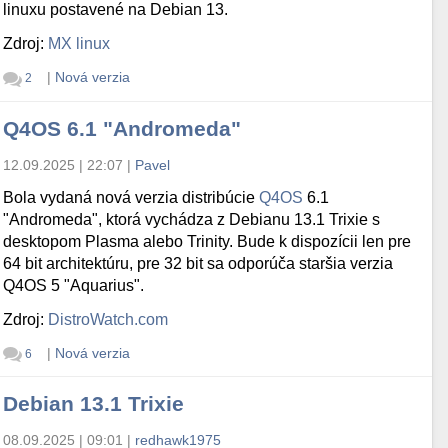
linuxu postavené na Debian 13.
Zdroj:
MX linux
|
Nová verzia
2
Q4OS 6.1 "Andromeda"
12.09.2025 | 22:07
|
Pavel
Bola vydaná nová verzia distribúcie
Q4OS
6.1
"Andromeda", ktorá vychádza z Debianu 13.1 Trixie s
desktopom Plasma alebo Trinity. Bude k dispozícii len pre
64 bit architektúru, pre 32 bit sa odporúča staršia verzia
Q4OS 5 "Aquarius".
Zdroj:
DistroWatch.com
|
Nová verzia
6
Debian 13.1 Trixie
08.09.2025 | 09:01
|
redhawk1975