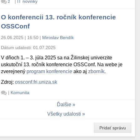
|
IT novinky
2
O konferencii 13. ročník konferencie
OSSConf
26.06.2025 | 16:50
|
Miroslav Bendík
Dátum udalosti:
01.07.2025
V dňoch 1. – 3. júla 2025 sa na Žilinskej univerzite
uskutoční 13. ročník konferencie OSSConf. Na webe je
zverejnený
program konferencie
ako aj
zborník
.
Zdroj:
ossconf.fri.uniza.sk
|
Komunita
Ďalšie
Všetky udalosti
Pridať správu