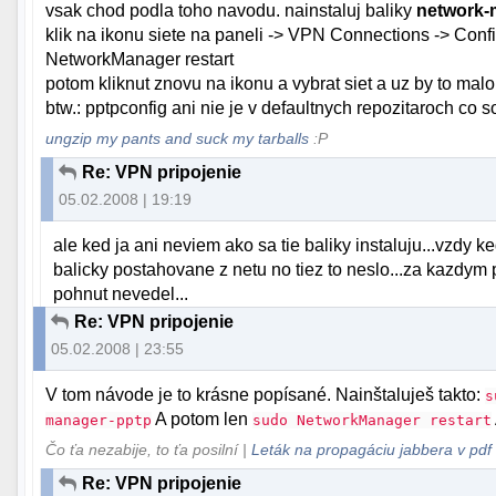
vsak chod podla toho navodu. nainstaluj baliky
network
klik na ikonu siete na paneli -> VPN Connections -> Conf
NetworkManager restart
potom kliknut znovu na ikonu a vybrat siet a uz by to malo 
btw.: pptpconfig ani nie je v defaultnych repozitaroch co 
ungzip my pants and suck my tarballs
:P
Re: VPN pripojenie
05.02.2008 | 19:19
ale ked ja ani neviem ako sa tie baliky instaluju...vzdy 
balicky postahovane z netu no tiez to neslo...za kazdym p
pohnut nevedel...
Re: VPN pripojenie
05.02.2008 | 23:55
V tom návode je to krásne popísané. Nainštaluješ takto:
s
A potom len
manager-pptp
sudo NetworkManager restart
Čo ťa nezabije, to ťa posilní |
Leták na propagáciu jabbera v pdf
Re: VPN pripojenie