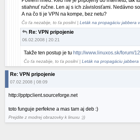
Poviem hneď. Keď nie je pripojený do internetu, tak to
stiahnuť ručne. Len aj s ich závislosťami. Nedávno so
A na čo ti je VPN na kompe, bez netu?
Čo ťa nezabije, to ťa posilní |
Leták na propagáciu jabbera v
Re: VPN pripojenie
06.02.2008 | 20:21
Takže ten postup je tu
http://www.linuxos.sk/forum/1
Čo ťa nezabije, to ťa posilní |
Leták na propagáciu jabbera 
Re: VPN pripojenie
07.02.2008 | 08:09
http://pptpclient.sourceforge.net
toto funguje perfekne a mas tam aj deb :)
Prejdite z modrej obrazovky k linuxu :))