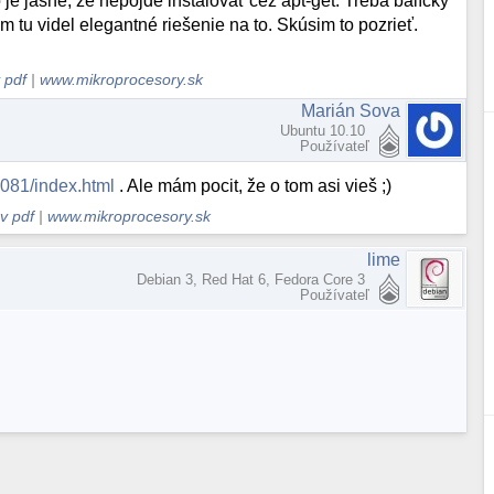
 je jasné, že nepôjde inštalovať cez apt-get. Treba balíčky
m tu videl elegantné riešenie na to. Skúsim to pozrieť.
 pdf
|
www.mikroprocesory.sk
Marián Sova
Ubuntu 10.10
Používateľ
2081/index.html
. Ale mám pocit, že o tom asi vieš ;)
v pdf
|
www.mikroprocesory.sk
lime
Debian 3, Red Hat 6, Fedora Core 3
Používateľ