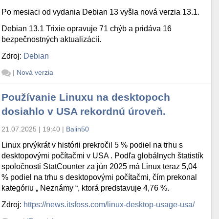
Po mesiaci od vydania Debian 13 vyšla nová verzia 13.1.
Debian 13.1 Trixie opravuje 71 chýb a pridáva 16
bezpečnostných aktualizácií.
Zdroj:
Debian
|
Nová verzia
Používanie Linuxu na desktopoch
dosiahlo v USA rekordnú úroveň.
21.07.2025 | 19:40
|
Balin50
Linux prvýkrát v histórii prekročil 5 % podiel na trhu s
desktopovými počítačmi v USA . Podľa globálnych štatistík
spoločnosti StatCounter za jún 2025 má Linux teraz 5,04
% podiel na trhu s desktopovými počítačmi, čím prekonal
kategóriu „ Neznámy “, ktorá predstavuje 4,76 %.
Zdroj:
https://news.itsfoss.com/linux-desktop-usage-usa/