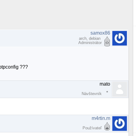
samox86
arch, debian
Administrátor
pptpconfig ???
mato
Návštevník
m4rtin.m
Používateľ