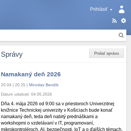
Prihlásiť
Správy
Pridať správu
Namakaný deň 2026
20.04 | 20:25
|
Miroslav Bendík
Dátum udalosti:
04.05.2026
Dňa 4. mája 2026 od 9:00 sa v priestoroch Univerzitnej
knižnice Technickej univerzity v Košiciach bude konať
namakaný deň, teda deň nabitý prednáškami a
workshopmi o vzdelávaní v IT, programovaní,
mikrokontroléroch, AI, bezpečnosti, IoT a o ďalších témach.