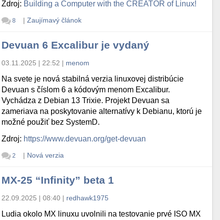
Zdroj:
Building a Computer with the CREATOR of Linux!
|
Zaujímavý článok
8
Devuan 6 Excalibur je vydaný
03.11.2025 | 22:52
|
menom
Na svete je nová stabilná verzia linuxovej distribúcie
Devuan s číslom 6 a kódovým menom Excalibur.
Vychádza z Debian 13 Trixie. Projekt Devuan sa
zameriava na poskytovanie alternatívy k Debianu, ktorú je
možné použiť bez SystemD.
Zdroj:
https://www.devuan.org/get-devuan
|
Nová verzia
2
MX-25 “Infinity” beta 1
22.09.2025 | 08:40
|
redhawk1975
Ludia okolo MX linuxu uvolnili na testovanie prvé ISO MX