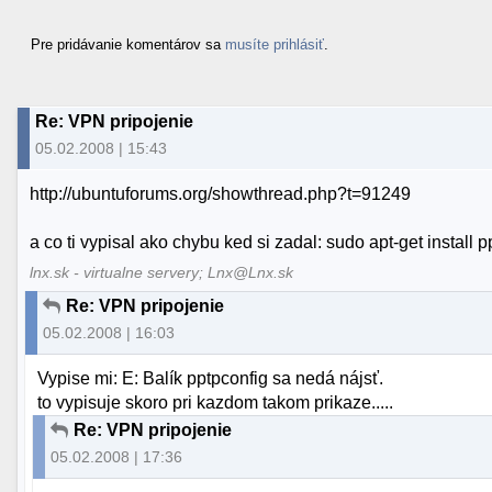
Pre pridávanie komentárov sa
musíte prihlásiť
.
Re: VPN pripojenie
05.02.2008 | 15:43
http://ubuntuforums.org/showthread.php?t=91249
a co ti vypisal ako chybu ked si zadal: sudo apt-get install 
lnx.sk - virtualne servery; Lnx@Lnx.sk
Re: VPN pripojenie
05.02.2008 | 16:03
Vypise mi: E: Balík pptpconfig sa nedá nájsť.
to vypisuje skoro pri kazdom takom prikaze.....
Re: VPN pripojenie
05.02.2008 | 17:36