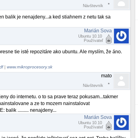
Návštevník
en balik je nenajdeny...a ked stiahnem z netu tak sa
Marián Sova
Ubuntu 10.10
Používateľ
esne tie isté repozitáre ako ubuntu. Ale myslím, že áno.
df
|
www.mikroprocesory.sk
mato
Návštevník
eny do internetu. o to sa prave teraz pokusam...takmer
 nainstalovane a ze to mozem nainstalovat
E: balik ......... nenajdeny...
Marián Sova
Ubuntu 10.10
Používateľ