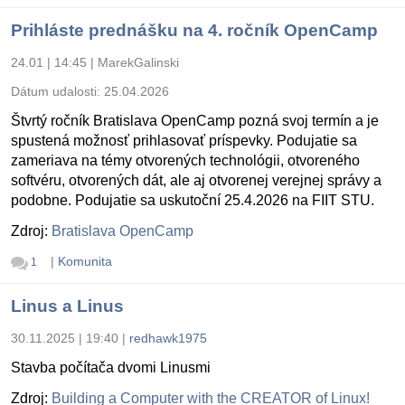
Prihláste prednášku na 4. ročník OpenCamp
24.01 | 14:45
|
MarekGalinski
Dátum udalosti:
25.04.2026
Štvrtý ročník Bratislava OpenCamp pozná svoj termín a je
spustená možnosť prihlasovať príspevky. Podujatie sa
zameriava na témy otvorených technológii, otvoreného
softvéru, otvorených dát, ale aj otvorenej verejnej správy a
podobne. Podujatie sa uskutoční 25.4.2026 na FIIT STU.
Zdroj:
Bratislava OpenCamp
|
Komunita
1
Linus a Linus
30.11.2025 | 19:40
|
redhawk1975
Stavba počítača dvomi Linusmi
Zdroj:
Building a Computer with the CREATOR of Linux!