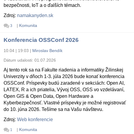
bezpečnosti, IoT a o ďalších témach.
Zdroj:
namakanyden.sk
|
Komunita
3
Konferencia OSSConf 2026
10.04 | 19:03
|
Miroslav Bendík
Dátum udalosti:
01.07.2026
Aj tento rok sa na Fakulte riadenia a informatiky Žilinskej
Univerzity v dňoch 1-3. júla 2026 bude konať konferencia
OSSConf. Príspevky budú zaradené v sekciách: Open AI,
LATEX, R a ich priatelia, Vývoj OSS, OSS vo vzdelávaní,
Open GIS & Open Data, Open Hardware a
Kyberbezpečnosť. Vlastné príspevky je možné registrovať
do 10. júna 2026. Tešíme sa na Vašu návštevu.
Zdroj:
Web konferencie
|
Komunita
1