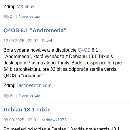
Zdroj:
MX linux
|
Nová verzia
2
Q4OS 6.1 "Andromeda"
12.09.2025 | 22:07
|
Pavel
Bola vydaná nová verzia distribúcie
Q4OS
6.1
"Andromeda", ktorá vychádza z Debianu 13.1 Trixie s
desktopom Plasma alebo Trinity. Bude k dispozícii len pre
64 bit architektúru, pre 32 bit sa odporúča staršia verzia
Q4OS 5 "Aquarius".
Zdroj:
DistroWatch.com
|
Nová verzia
6
Debian 13.1 Trixie
08.09.2025 | 09:01
|
redhawk1975
Po mesiaci od vydania Debian 13 vyšla nová verzia 13.1.