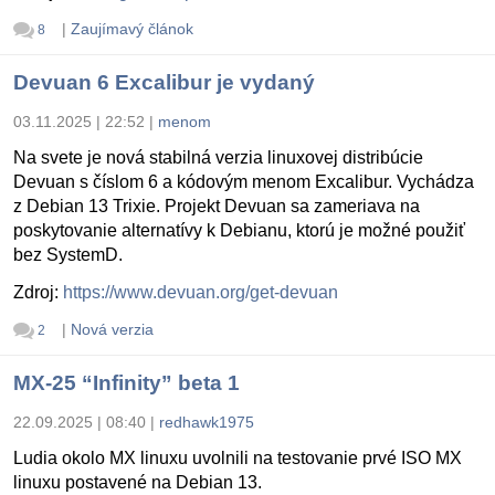
|
Zaujímavý článok
8
Devuan 6 Excalibur je vydaný
03.11.2025 | 22:52
|
menom
Na svete je nová stabilná verzia linuxovej distribúcie
Devuan s číslom 6 a kódovým menom Excalibur. Vychádza
z Debian 13 Trixie. Projekt Devuan sa zameriava na
poskytovanie alternatívy k Debianu, ktorú je možné použiť
bez SystemD.
Zdroj:
https://www.devuan.org/get-devuan
|
Nová verzia
2
MX-25 “Infinity” beta 1
22.09.2025 | 08:40
|
redhawk1975
Ludia okolo MX linuxu uvolnili na testovanie prvé ISO MX
linuxu postavené na Debian 13.