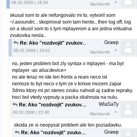
08.02.2008 | 18:34
Návštevník
skusal som to ale nefungovalo mi to. vytvoril som
~/.asoundrc , skopiroval som tam hento., then log off, log
on a skusil som to s tym mplayerom a ani jedna virtualna
zvukovka nesla..
Grawp
Re: Ako "rozdvojit" zvukovku?
08.02.2008 | 19:02
Návštevník
no, jeden problem bol zly syntax v mplayeri - ma byt
mplayer -ao alsa:device=
no ale teraz mi ide len frontx a rearx nece ist
nemoze to byt neco s tym ze v kmixe mozem zapar
3dmix ktory mi pri stereo zvuku nahodi aj zadne repraky.
hoci bol vtedy vypnuty a packa stiahnuta na nulu.
WlaSaTy
Re: Ako "rozdvojit" zvukovku?
08.02.2008 | 22:40
Návštevník
skoda ze si neopysal problem ale len poziadavku.
Grawp
Re: Ako "rozdvojit" zvukovku?