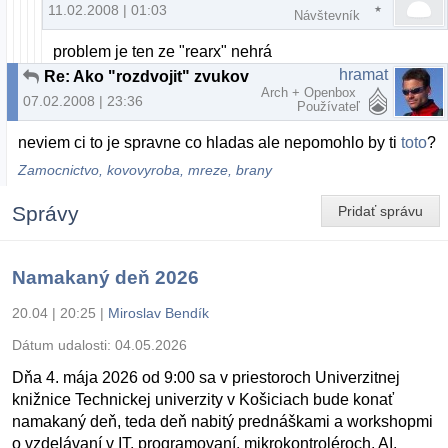
11.02.2008 | 01:03
Návštevník
problem je ten ze "rearx" nehrá
hramat
Re: Ako "rozdvojit" zvukovku?
Arch + Openbox
07.02.2008 | 23:36
Používateľ
neviem ci to je spravne co hladas ale nepomohlo by ti
toto
?
Zamocnictvo, kovovyroba, mreze, brany
Správy
Pridať správu
Namakaný deň 2026
20.04 | 20:25
|
Miroslav Bendík
Dátum udalosti:
04.05.2026
Dňa 4. mája 2026 od 9:00 sa v priestoroch Univerzitnej
knižnice Technickej univerzity v Košiciach bude konať
namakaný deň, teda deň nabitý prednáškami a workshopmi
o vzdelávaní v IT, programovaní, mikrokontroléroch, AI,