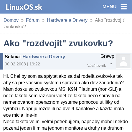
MENU
Domov
Fórum
Hardware a Drivery
Ako "rozdvojit"
zvukovku?
Ako "rozdvojit" zvukovku?
Grawp
Sekcia
:
Hardware a Drivery
06.02.2008 | 19:22
Návštevník
Hi. Chel by som sa sptytat ako sa dal rodelit zvukovka tak
aby sa pre vacsinu systemu spravala ako dev zariadenia?
Mam dosku so zvukovkou MSI K9N Platinum (non-SLI) a
neco taketo som raz som videl ze taketo neco spravili na
nemenovanom operacnom systeme pomocou utilitky od
vyrobcu. Napr ju rozdelili na dve 4-kanalove a kazda mala
ece mic a line-in.
Neco taketo velmi velmi potrebujjem, napr aby mohol nekdo
pozerat jeden film na jednom monitore a druhy na druhom.