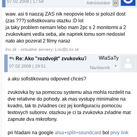
07.02.2008 | 17:58
Administrátor
waw. asi ti naozaj ZAS nik neopovie lebo si polozil dost
(zas ???) sofistikovanu otazku :D lol
ja taky problem nemam lebo mam 2pc s 2 monitormi a 2
zvukovkami vedla seba, ale napriek tomu som nedosiel
nato ako pozerat 2 filmy naraz
lnx.sk - virtualne servery; Lnx@Lnx.sk
WlaSaTy
Re: Ako "rozdvojit" zvukovku?
07.02.2008 | 19:51
Návštevník
a aku sofistikovanu odpoved chces?
zvukovka by sa pomocou systemu alsa mohla rozdelit na
dve relativne do pohody. ak mas vystupy minimalne na
kvadro, tak to zvladnes cez jej konfiguraciu pomocou
textovych suborov. otazkou je ci ta zvukovka zvladne mat
zapnute dva mikrofony.
pri hladani na google
alsa+split+soundcard
bol
prvy link