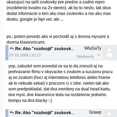
ukazujuci na split zvukovky pre predne a zadne repro
(rozdelenie kvadro na 2x stereo). ak by to neslo, tak skus
dodat informacie o tom aku mas zvukovku a nie aku mas
dosku. google je fajn vec ale ...
ps.: potom povedz ako si pochodil aj s dvoma mysami a
dvoma klavesnicami.
WlaSaTy
Re: Ako "rozdvojit" zvukovku?
07.02.2008 | 22:27
Návštevník
yop, zabudol som povedat ze sa to da zneuzit aj na
prehravanie filmu v obyvacke s zvukom a sucasnu pracu
aj so zvukom (hoci aj internetovu telefoniu alebo hranie
ak to nebude sekat) v pracovni ci v izbe. nielen tak ako
som predpokladal, dat dva monitory na dual head kartu,
dve mysi, dve klavesnice teda na rozdelenie jedneho
kompu na dva klacky :-)
Grawp
Re: Ako "rozdvojit" zvukovku?