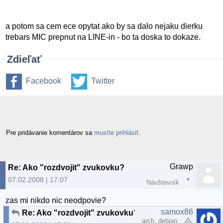
a potom sa cem ece opytat ako by sa dalo nejaku dierku
trebars MIC prepnut na LINE-in - bo ta doska to dokaze.
Zdieľať
Facebook
Twitter
Pre pridávanie komentárov sa
musíte prihlásiť
.
Grawp
Re: Ako "rozdvojit" zvukovku?
07.02.2008 | 17:07
Návštevník
zas mi nikdo nic neodpovie?
samox86
Re: Ako "rozdvojit" zvukovku?
arch, debian