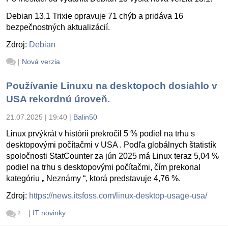
Debian 13.1 Trixie opravuje 71 chýb a pridáva 16
bezpečnostných aktualizácií.
Zdroj:
Debian
|
Nová verzia
Používanie Linuxu na desktopoch dosiahlo v
USA rekordnú úroveň.
21.07.2025 | 19:40
|
Balin50
Linux prvýkrát v histórii prekročil 5 % podiel na trhu s
desktopovými počítačmi v USA . Podľa globálnych štatistík
spoločnosti StatCounter za jún 2025 má Linux teraz 5,04 %
podiel na trhu s desktopovými počítačmi, čím prekonal
kategóriu „ Neznámy “, ktorá predstavuje 4,76 %.
Zdroj:
https://news.itsfoss.com/linux-desktop-usage-usa/
|
IT novinky
2