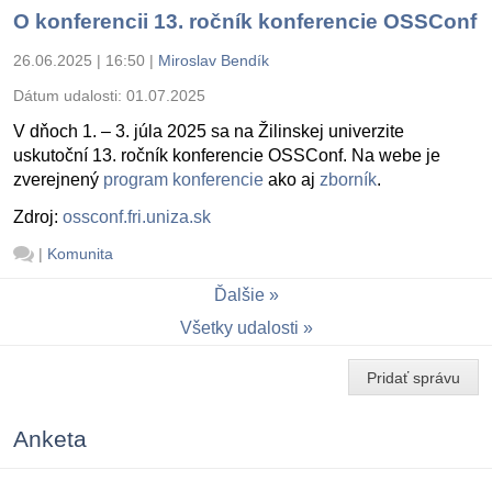
O konferencii 13. ročník konferencie OSSConf
26.06.2025 | 16:50
|
Miroslav Bendík
Dátum udalosti:
01.07.2025
V dňoch 1. – 3. júla 2025 sa na Žilinskej univerzite
uskutoční 13. ročník konferencie OSSConf. Na webe je
zverejnený
program konferencie
ako aj
zborník
.
Zdroj:
ossconf.fri.uniza.sk
|
Komunita
Ďalšie
Všetky udalosti
Pridať správu
Anketa