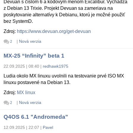
Devuan s číslom 6 a kódovým menom Excalibur. Vychádza
z Debian 13 Trixie. Projekt Devuan sa zameriava na
poskytovanie alternatívy k Debianu, ktorú je možné použiť
bez SystemD.
Zdroj:
https://www.devuan.org/get-devuan
|
Nová verzia
2
MX-25 “Infinity” beta 1
22.09.2025 | 08:40
|
redhawk1975
Ludia okolo MX linuxu uvolnili na testovanie prvé ISO MX
linuxu postavené na Debian 13.
Zdroj:
MX linux
|
Nová verzia
2
Q4OS 6.1 "Andromeda"
12.09.2025 | 22:07
|
Pavel