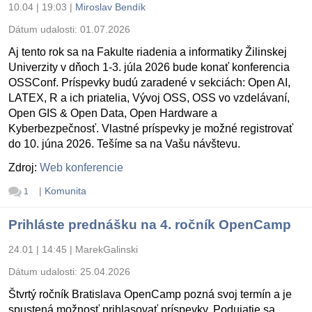
10.04 | 19:03
|
Miroslav Bendík
Dátum udalosti:
01.07.2026
Aj tento rok sa na Fakulte riadenia a informatiky Žilinskej
Univerzity v dňoch 1-3. júla 2026 bude konať konferencia
OSSConf. Príspevky budú zaradené v sekciách: Open AI,
LATEX, R a ich priatelia, Vývoj OSS, OSS vo vzdelávaní,
Open GIS & Open Data, Open Hardware a
Kyberbezpečnosť. Vlastné príspevky je možné registrovať
do 10. júna 2026. Tešíme sa na Vašu návštevu.
Zdroj:
Web konferencie
|
Komunita
1
Prihláste prednášku na 4. ročník OpenCamp
24.01 | 14:45
|
MarekGalinski
Dátum udalosti:
25.04.2026
Štvrtý ročník Bratislava OpenCamp pozná svoj termín a je
spustená možnosť prihlasovať príspevky. Podujatie sa