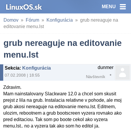
MENU
Domov
Fórum
Konfigurácia
grub nereaguje na
editovanie menu.lst
grub nereaguje na editovanie
menu.lst
dunmer
Sekcia
:
Konfigurácia
07.02.2008 | 18:55
Návštevník
Zdravim.
Mam nainstalovany Slackware 12.0 a chcel som skusit
prejst z lila na grub. Instalacia relativne v pohode, ale moj
grub akosi nereaguje na editovanie menu.lst. Editnem,
ulozim, rebootnem a grub bootscreen vyzera rovnako ako
pred editaciou. Tak som po boote cekol ako vyzera
menu.lst.. no a vyzera tak ako som ho editol ja.