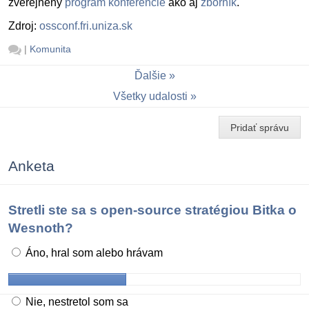
zverejnený
program konferencie
ako aj
zborník
.
Zdroj:
ossconf.fri.uniza.sk
|
Komunita
Ďalšie
Všetky udalosti
Pridať správu
Anketa
Stretli ste sa s open-source stratégiou Bitka o
Wesnoth?
Áno, hral som alebo hrávam
Nie, nestretol som sa