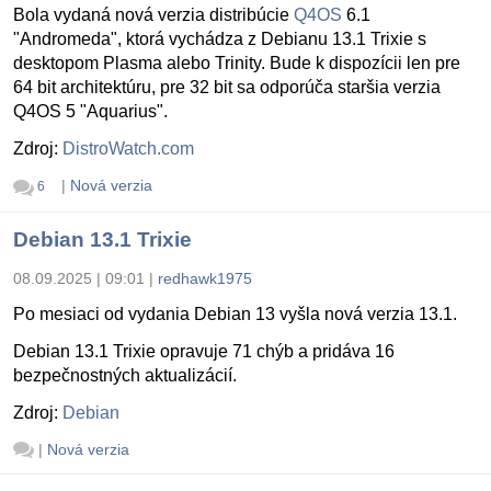
Bola vydaná nová verzia distribúcie
Q4OS
6.1
"Andromeda", ktorá vychádza z Debianu 13.1 Trixie s
desktopom Plasma alebo Trinity. Bude k dispozícii len pre
64 bit architektúru, pre 32 bit sa odporúča staršia verzia
Q4OS 5 "Aquarius".
Zdroj:
DistroWatch.com
|
Nová verzia
6
Debian 13.1 Trixie
08.09.2025 | 09:01
|
redhawk1975
Po mesiaci od vydania Debian 13 vyšla nová verzia 13.1.
Debian 13.1 Trixie opravuje 71 chýb a pridáva 16
bezpečnostných aktualizácií.
Zdroj:
Debian
|
Nová verzia