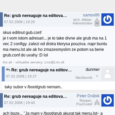
samox86
Re: grub nereaguje na editovanie menu.lst
arch, debian
07.02.2008 | 19:20
Administrátor
skus editnut gub.conf
je t vom istom adresari... je to take divne ale grub ma na 1
vec 2 configy. zalezi od distra ktorysa pouziva. napr buntu
ma menu.lst ale ak ho zmazesmyslim ze potom sa berie
grub.conf do uvahy :D lol
lnx.sk - virtualne servery; Lnx@Lnx.sk
dunmer
Re: grub nereaguje na editovanie menu.lst
07.02.2008 | 19:27
Návštevník
taky subor v /boot/grub nemam..
Peter Drábik
Re: grub nereaguje na editovanie menu.lst
Manjaro
07.02.2008 | 19:40
Používateľ
ach boze... "Ja mam v /boot/grub akurat tak menu.lst~ a