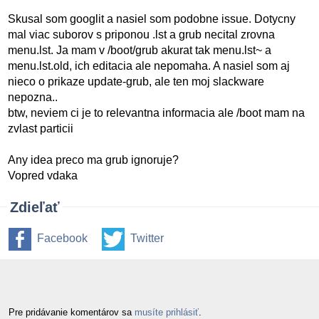
Skusal som googlit a nasiel som podobne issue. Dotycny
mal viac suborov s priponou .lst a grub necital zrovna
menu.lst. Ja mam v /boot/grub akurat tak menu.lst~ a
menu.lst.old, ich editacia ale nepomaha. A nasiel som aj
nieco o prikaze update-grub, ale ten moj slackware
nepozna..
btw, neviem ci je to relevantna informacia ale /boot mam na
zvlast particii
Any idea preco ma grub ignoruje?
Vopred vdaka
Zdieľať
Facebook
Twitter
Pre pridávanie komentárov sa
musíte prihlásiť
.