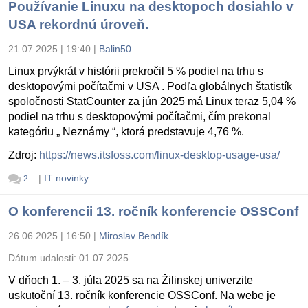
Používanie Linuxu na desktopoch dosiahlo v
USA rekordnú úroveň.
21.07.2025 | 19:40
|
Balin50
Linux prvýkrát v histórii prekročil 5 % podiel na trhu s
desktopovými počítačmi v USA . Podľa globálnych štatistík
spoločnosti StatCounter za jún 2025 má Linux teraz 5,04 %
podiel na trhu s desktopovými počítačmi, čím prekonal
kategóriu „ Neznámy “, ktorá predstavuje 4,76 %.
Zdroj:
https://news.itsfoss.com/linux-desktop-usage-usa/
|
IT novinky
2
O konferencii 13. ročník konferencie OSSConf
26.06.2025 | 16:50
|
Miroslav Bendík
Dátum udalosti:
01.07.2025
V dňoch 1. – 3. júla 2025 sa na Žilinskej univerzite
uskutoční 13. ročník konferencie OSSConf. Na webe je