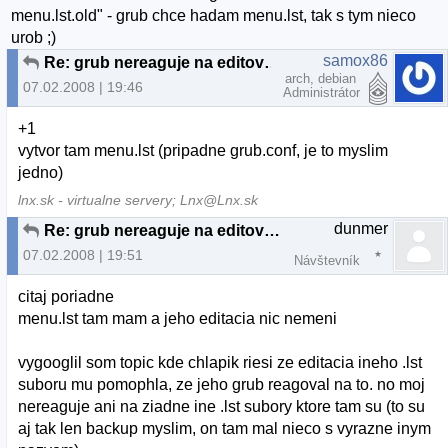
menu.lst.old" - grub chce hadam menu.lst, tak s tym nieco
urob ;)
samox86
Re: grub nereaguje na editovanie menu.lst
arch, debian
07.02.2008 | 19:46
Administrátor
+1
vytvor tam menu.lst (pripadne grub.conf, je to myslim
jedno)
lnx.sk - virtualne servery; Lnx@Lnx.sk
dunmer
Re: grub nereaguje na editovanie menu.lst
07.02.2008 | 19:51
Návštevník
citaj poriadne
menu.lst tam mam a jeho editacia nic nemeni
vygooglil som topic kde chlapik riesi ze editacia ineho .lst
suboru mu pomophla, ze jeho grub reagoval na to. no moj
nereaguje ani na ziadne ine .lst subory ktore tam su (to su
aj tak len backup myslim, on tam mal nieco s vyrazne inym