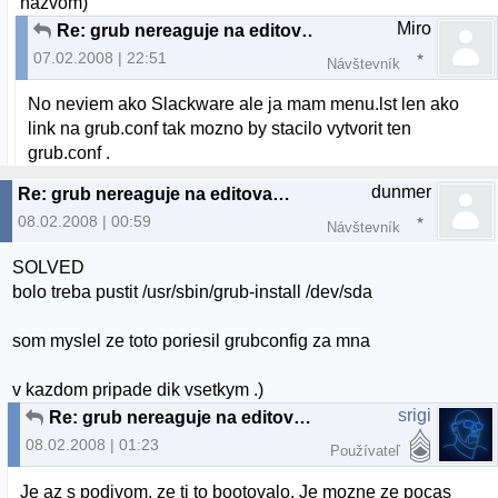
nazvom)
Miro
Re: grub nereaguje na editovanie menu.lst
07.02.2008 | 22:51
Návštevník
No neviem ako Slackware ale ja mam menu.lst len ako
link na grub.conf tak mozno by stacilo vytvorit ten
grub.conf .
dunmer
Re: grub nereaguje na editovanie menu.lst
08.02.2008 | 00:59
Návštevník
SOLVED
bolo treba pustit /usr/sbin/grub-install /dev/sda
som myslel ze toto poriesil grubconfig za mna
v kazdom pripade dik vsetkym .)
srigi
Re: grub nereaguje na editovanie menu.lst
08.02.2008 | 01:23
Používateľ
Je az s podivom, ze ti to bootovalo. Je mozne ze pocas