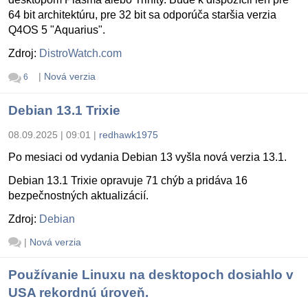
64 bit architektúru, pre 32 bit sa odporúča staršia verzia
Q4OS 5 "Aquarius".
Zdroj:
DistroWatch.com
|
Nová verzia
6
Debian 13.1 Trixie
08.09.2025 | 09:01
|
redhawk1975
Po mesiaci od vydania Debian 13 vyšla nová verzia 13.1.
Debian 13.1 Trixie opravuje 71 chýb a pridáva 16
bezpečnostných aktualizácií.
Zdroj:
Debian
|
Nová verzia
Používanie Linuxu na desktopoch dosiahlo v
USA rekordnú úroveň.