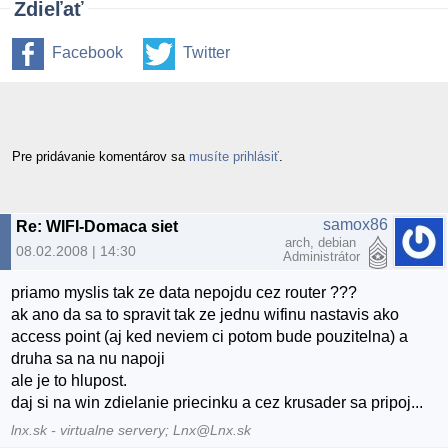
Zdieľať
Facebook
Twitter
Pre pridávanie komentárov sa
musíte prihlásiť
.
samox86
Re: WIFI-Domaca siet
arch, debian
08.02.2008 | 14:30
Administrátor
priamo myslis tak ze data nepojdu cez router ???
ak ano da sa to spravit tak ze jednu wifinu nastavis ako
access point (aj ked neviem ci potom bude pouzitelna) a
druha sa na nu napoji
ale je to hlupost.
daj si na win zdielanie priecinku a cez krusader sa pripoj...
lnx.sk - virtualne servery; Lnx@Lnx.sk