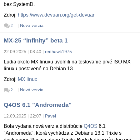
bez SystemD.
Zdroj:
https://www.devuan.org/get-devuan
|
Nová verzia
2
MX-25 “Infinity” beta 1
22.09.2025 | 08:40
|
redhawk1975
Ludia okolo MX linuxu uvolnili na testovanie prvé ISO MX
linuxu postavené na Debian 13.
Zdroj:
MX linux
|
Nová verzia
2
Q4OS 6.1 "Andromeda"
12.09.2025 | 22:07
|
Pavel
Bola vydaná nová verzia distribúcie
Q4OS
6.1
"Andromeda", ktorá vychádza z Debianu 13.1 Trixie s
desktopom Plasma alebo Trinity. Bude k dispozícii len pre