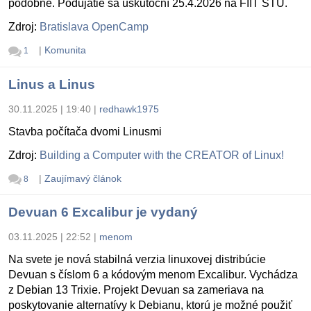
podobne. Podujatie sa uskutoční 25.4.2026 na FIIT STU.
Zdroj:
Bratislava OpenCamp
|
Komunita
1
Linus a Linus
30.11.2025 | 19:40
|
redhawk1975
Stavba počítača dvomi Linusmi
Zdroj:
Building a Computer with the CREATOR of Linux!
|
Zaujímavý článok
8
Devuan 6 Excalibur je vydaný
03.11.2025 | 22:52
|
menom
Na svete je nová stabilná verzia linuxovej distribúcie
Devuan s číslom 6 a kódovým menom Excalibur. Vychádza
z Debian 13 Trixie. Projekt Devuan sa zameriava na
poskytovanie alternatívy k Debianu, ktorú je možné použiť