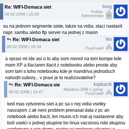
borg
Re: WIFI-Domaca siet
Fedora
08.02.2008 | 15:00
Administrátor
su na jednom segmente siete, takze sa vidia. staci nastavit
napr. sambu alebo ftp server na jednej z masin
les
Re: WIFI-Domaca siet
08.02.2008 | 18:34
Používateľ
a vpraxi mi ide asi o to aby som monol na tom kompe kde
mam XP a tlaciaren tlacit z notebooku alebo proste aby
som tam s toho notebooku kde je mandriva jednoduch
nahodit subory... v praxi je to realizovatelne?
kopkacik
Re: WIFI-Domaca siet
Mandriva 2008.1 spring
08.02.2008 | 18:47
Používateľ
ked mas vytvorenu siet a pc sa v nej vidia vsetky
navzajom ,t ak neni problem prenasat data z pc an
notebook alebo tlacit, len musis ich mat aj nastavene aby
boli vsetci v jednej skupine bo linux vacsinou robi skupinu