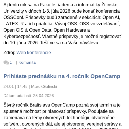
Aj tento rok sa na Fakulte riadenia a informatiky Žilinskej
Univerzity v dňoch 1-3. júla 2026 bude konať konferencia
OSSConf. Príspevky budú zaradené v sekciách: Open AI,
LATEX, R a ich priatelia, Vývoj OSS, OSS vo vzdelávaní,
Open GIS & Open Data, Open Hardware a
Kyberbezpečnosť. Vlastné príspevky je možné registrovať
do 10. júna 2026. Tešíme sa na Vašu návštevu.
Zdroj:
Web konferencie
|
Komunita
1
Prihláste prednášku na 4. ročník OpenCamp
24.01 | 14:45
|
MarekGalinski
Dátum udalosti:
25.04.2026
Štvrtý ročník Bratislava OpenCamp pozná svoj termín a je
spustená možnosť prihlasovať príspevky. Podujatie sa
zameriava na témy otvorených technológii, otvoreného
softvéru, otvorených dát, ale aj otvorenej verejnej správy a