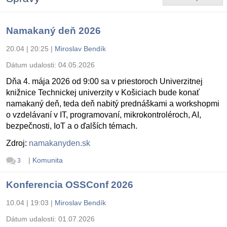
Namakaný deň 2026
20.04 | 20:25
|
Miroslav Bendík
Dátum udalosti:
04.05.2026
Dňa 4. mája 2026 od 9:00 sa v priestoroch Univerzitnej
knižnice Technickej univerzity v Košiciach bude konať
namakaný deň, teda deň nabitý prednáškami a workshopmi
o vzdelávaní v IT, programovaní, mikrokontroléroch, AI,
bezpečnosti, IoT a o ďalších témach.
Zdroj:
namakanyden.sk
|
Komunita
3
Konferencia OSSConf 2026
10.04 | 19:03
|
Miroslav Bendík
Dátum udalosti:
01.07.2026