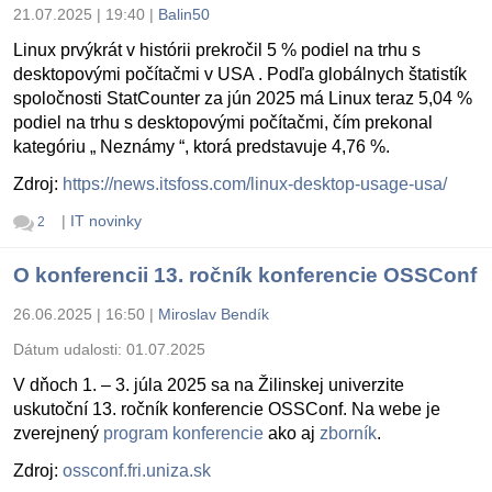
21.07.2025 | 19:40
|
Balin50
Linux prvýkrát v histórii prekročil 5 % podiel na trhu s
desktopovými počítačmi v USA . Podľa globálnych štatistík
spoločnosti StatCounter za jún 2025 má Linux teraz 5,04 %
podiel na trhu s desktopovými počítačmi, čím prekonal
kategóriu „ Neznámy “, ktorá predstavuje 4,76 %.
Zdroj:
https://news.itsfoss.com/linux-desktop-usage-usa/
|
IT novinky
2
O konferencii 13. ročník konferencie OSSConf
26.06.2025 | 16:50
|
Miroslav Bendík
Dátum udalosti:
01.07.2025
V dňoch 1. – 3. júla 2025 sa na Žilinskej univerzite
uskutoční 13. ročník konferencie OSSConf. Na webe je
zverejnený
program konferencie
ako aj
zborník
.
Zdroj:
ossconf.fri.uniza.sk