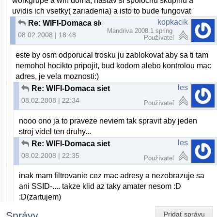
workgrupe a win doma, nastav si spolocnu skupinu a
uvidis ich vsetky( zariadenia) a isto to bude fungovat
kopkacik
Re: WIFI-Domaca siet
Mandriva 2008.1 spring
08.02.2008 | 18:48
Používateľ
este by osm odporucal trosku ju zablokovat aby sa ti tam
nemohol hocikto pripojit, bud kodom alebo kontrolou mac
adres, je vela moznosti:)
les
Re: WIFI-Domaca siet
08.02.2008 | 22:34
Používateľ
nooo ono ja to praveze neviem tak spravit aby jeden
stroj videl ten druhy...
les
Re: WIFI-Domaca siet
08.02.2008 | 22:35
Používateľ
inak mam filtrovanie cez mac adresy a nezobrazuje sa
ani SSID-.... takze klid az taky amater nesom :D
:D(zartujem)
Správy
Pridať správu