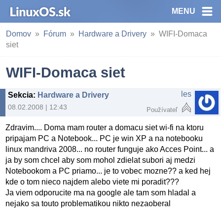
MENU
Domov
Fórum
Hardware a Drivery
WIFI-Domaca
siet
WIFI-Domaca siet
les
Sekcia
:
Hardware a Drivery
08.02.2008 | 12:43
Používateľ
Zdravim.... Doma mam router a domacu siet wi-fi na ktoru
pripajam PC a Notebook... PC je win XP a na notebooku
linux mandriva 2008... no router funguje ako Acces Point... a
ja by som chcel aby som mohol zdielat subori aj medzi
Notebookom a PC priamo... je to vobec mozne?? a ked hej
kde o tom nieco najdem alebo viete mi poradit???
Ja viem odporucite ma na google ale tam som hladal a
nejako sa touto problematikou nikto nezaoberal