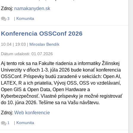
Zdroj:
namakanyden.sk
|
Komunita
3
Konferencia OSSConf 2026
10.04 | 19:03
|
Miroslav Bendík
Dátum udalosti:
01.07.2026
Aj tento rok sa na Fakulte riadenia a informatiky Žilinskej
Univerzity v dňoch 1-3. júla 2026 bude konať konferencia
OSSConf. Príspevky budú zaradené v sekciách: Open AI,
LATEX, R a ich priatelia, Vývoj OSS, OSS vo vzdelávaní,
Open GIS & Open Data, Open Hardware a
Kyberbezpečnosť. Vlastné príspevky je možné registrovať
do 10. júna 2026. Tešíme sa na Vašu návštevu.
Zdroj:
Web konferencie
|
Komunita
1