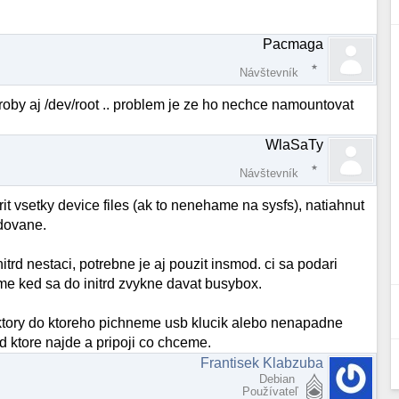
Pacmaga
Návštevník
. uroby aj /dev/root .. problem je ze ho nechce namountovat
WlaSaTy
Návštevník
orit vsetky device files (ak to nenehame na sysfs), natiahnut
adovane.
itrd nestaci, potrebne je aj pouzit insmod. ci sa podari
 ked sa do initrd zvykne davat busybox.
ciktory do ktoreho pichneme usb klucik alebo nenapadne
d ktore najde a pripoji co chceme.
Frantisek Klabzuba
Debian
Používateľ