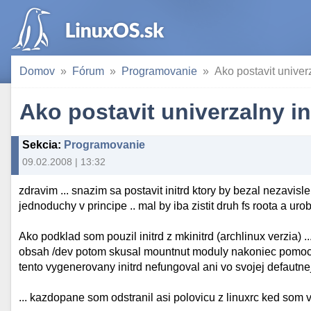
Domov
Fórum
Programovanie
Ako postavit univerz
Ako postavit univerzalny in
Sekcia
:
Programovanie
09.02.2008 | 13:32
zdravim ... snazim sa postavit initrd ktory by bezal nezavisl
jednoduchy v principe .. mal by iba zistit druh fs roota a urobi
Ako podklad som pouzil initrd z mkinitrd (archlinux verzia) .
obsah /dev potom skusal mountnut moduly nakoniec pomocou 
tento vygenerovany initrd nefungoval ani vo svojej defautn
... kazdopane som odstranil asi polovicu z linuxrc ked som