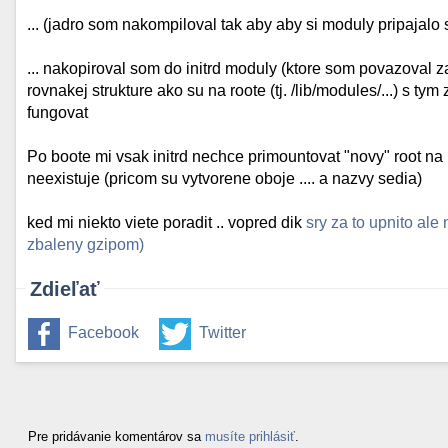
... (jadro som nakompiloval tak aby aby si moduly pripajalo
... nakopiroval som do initrd moduly (ktore som povazov
rovnakej strukture ako su na roote (tj. /lib/modules/...) s t
fungovat
Po boote mi vsak initrd nechce primountovat "novy" root n
neexistuje (pricom su vytvorene oboje .... a nazvy sedia)
ked mi niekto viete poradit .. vopred dik
sry za to upnito ale
zbaleny gzipom)
Zdieľať
Facebook
Twitter
Pre pridávanie komentárov sa
musíte prihlásiť
.