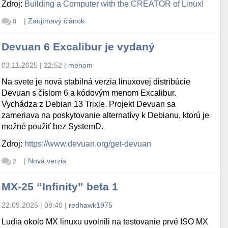
Zdroj:
Building a Computer with the CREATOR of Linux!
|
Zaujímavý článok
8
Devuan 6 Excalibur je vydaný
03.11.2025 | 22:52
|
menom
Na svete je nová stabilná verzia linuxovej distribúcie
Devuan s číslom 6 a kódovým menom Excalibur.
Vychádza z Debian 13 Trixie. Projekt Devuan sa
zameriava na poskytovanie alternatívy k Debianu, ktorú je
možné použiť bez SystemD.
Zdroj:
https://www.devuan.org/get-devuan
|
Nová verzia
2
MX-25 “Infinity” beta 1
22.09.2025 | 08:40
|
redhawk1975
Ludia okolo MX linuxu uvolnili na testovanie prvé ISO MX