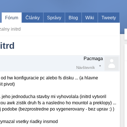
Fórum
Články
Správy
Blog
Wiki
Tweety
alny initrd
itrd
Pacmaga
Návštevník
e od hw konfiguracie pc alebo fs disku ... (a hlavne
t pivot)
.. jeho jednoducha stavby mi vyhovolala (initrd vytvoril
awk zistik druh fs a nasledno ho mountol a preklopy) ...
ej podobe (bezprostredne po vygenerovany - bez uprav :) )
 vymazal vsetky riadky insmod