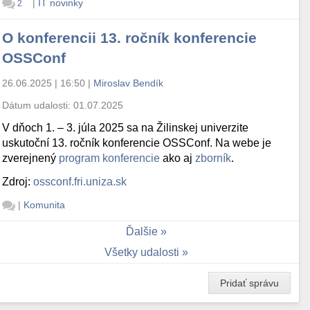
|
IT novinky
2
O konferencii 13. ročník konferencie
OSSConf
26.06.2025 | 16:50
|
Miroslav Bendík
Dátum udalosti:
01.07.2025
V dňoch 1. – 3. júla 2025 sa na Žilinskej univerzite
uskutoční 13. ročník konferencie OSSConf. Na webe je
zverejnený
program konferencie
ako aj
zborník
.
Zdroj:
ossconf.fri.uniza.sk
|
Komunita
Ďalšie
Všetky udalosti
Pridať správu