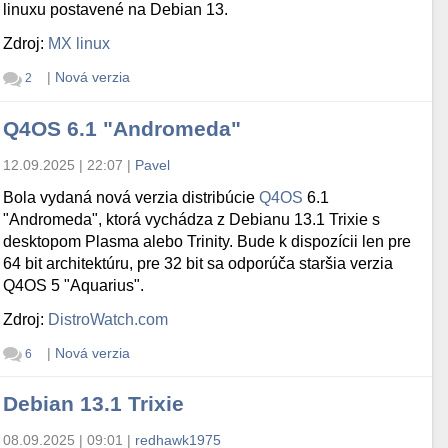
linuxu postavené na Debian 13.
Zdroj:
MX linux
|
Nová verzia
2
Q4OS 6.1 "Andromeda"
12.09.2025 | 22:07
|
Pavel
Bola vydaná nová verzia distribúcie
Q4OS
6.1
"Andromeda", ktorá vychádza z Debianu 13.1 Trixie s
desktopom Plasma alebo Trinity. Bude k dispozícii len pre
64 bit architektúru, pre 32 bit sa odporúča staršia verzia
Q4OS 5 "Aquarius".
Zdroj:
DistroWatch.com
|
Nová verzia
6
Debian 13.1 Trixie
08.09.2025 | 09:01
|
redhawk1975