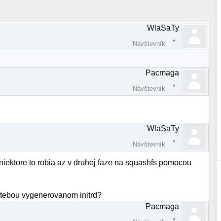
WlaSaTy
Návštevník
Pacmaga
Návštevník
WlaSaTy
Návštevník
niektore to robia az v druhej faze na squashfs pomocou
v tebou vygenerovanom initrd?
Pacmaga