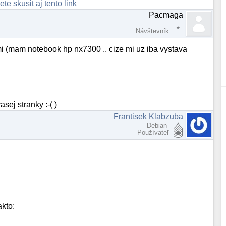
te skusit aj tento link
Pacmaga
Návštevník
lmi (mam notebook hp nx7300 .. cize mi uz iba vystava
sej stranky :-( )
Frantisek Klabzuba
Debian
Používateľ
akto: