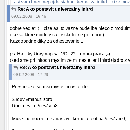
asi vam hned nepojde stahnut kernel za initrd .. cize moze
Re: Ako postavit univerzalny initrd
09.02.2008 | 16:46
dobre vediet :) .. cize asi to vazne bude iba nieco z modu
otazka ktore moduly su tie skutocne potrebne) ..
Kazdopadne diky za odtestovanie ..
ps. Halicky ktory napisal VDL?? .. dobra praca ;-)
(ked sme pri initoch myslim ze mi nesiel ani initrd+jadro z va
Re: Ako postavit univerzalny initrd
09.02.2008 | 17:29
Presne ako som si myslel, mas to zle:
$ rdev vmlinuz-zero
Root device /dev/sda3
Musis pomocou rdev nastavit kernelu root na /dev/ram0, t