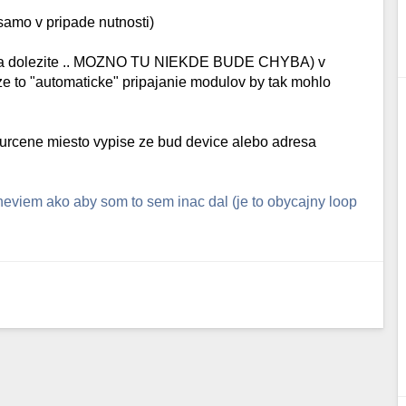
 samo v pripade nutnosti)
al za dolezite .. MOZNO TU NIEKDE BUDE CHYBA) v
ym ze to "automaticke" pripajanie modulov by tak mohlo
a urcene miesto vypise ze bud device alebo adresa
 neviem ako aby som to sem inac dal (je to obycajny loop