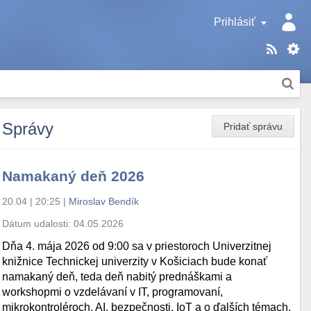
Prihlásiť
Správy
Pridať správu
Namakaný deň 2026
20.04 | 20:25
|
Miroslav Bendík
Dátum udalosti:
04.05.2026
Dňa 4. mája 2026 od 9:00 sa v priestoroch Univerzitnej
knižnice Technickej univerzity v Košiciach bude konať
namakaný deň, teda deň nabitý prednáškami a
workshopmi o vzdelávaní v IT, programovaní,
mikrokontroléroch, AI, bezpečnosti, IoT a o ďalších témach.