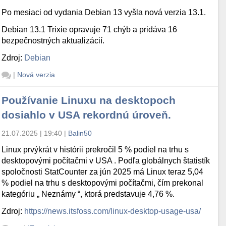
Po mesiaci od vydania Debian 13 vyšla nová verzia 13.1.
Debian 13.1 Trixie opravuje 71 chýb a pridáva 16
bezpečnostných aktualizácií.
Zdroj:
Debian
|
Nová verzia
Používanie Linuxu na desktopoch
dosiahlo v USA rekordnú úroveň.
21.07.2025 | 19:40
|
Balin50
Linux prvýkrát v histórii prekročil 5 % podiel na trhu s
desktopovými počítačmi v USA . Podľa globálnych štatistík
spoločnosti StatCounter za jún 2025 má Linux teraz 5,04
% podiel na trhu s desktopovými počítačmi, čím prekonal
kategóriu „ Neznámy “, ktorá predstavuje 4,76 %.
Zdroj:
https://news.itsfoss.com/linux-desktop-usage-usa/