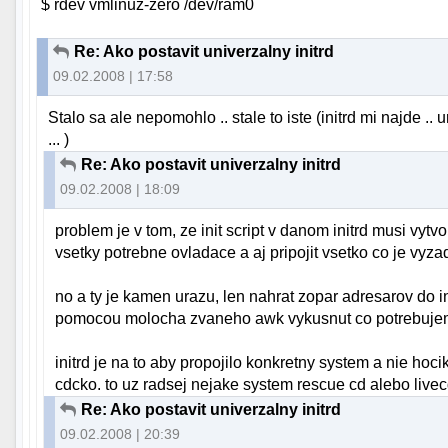
$ rdev vmlinuz-zero /dev/ram0
Re: Ako postavit univerzalny initrd
09.02.2008 | 17:58
Stalo sa ale nepomohlo .. stale to iste (initrd mi najde .
... )
Re: Ako postavit univerzalny initrd
09.02.2008 | 18:09
problem je v tom, ze init script v danom initrd musi vytv
vsetky potrebne ovladace a aj pripojit vsetko co je vyz
no a ty je kamen urazu, len nahrat zopar adresarov do in
pomocou molocha zvaneho awk vykusnut co potrebujeme
initrd je na to aby propojilo konkretny system a nie ho
cdcko. to uz radsej nejake system rescue cd alebo livec
Re: Ako postavit univerzalny initrd
09.02.2008 | 20:39