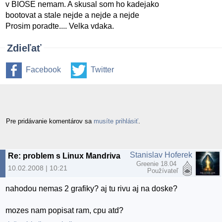
v BIOSE nemam. A skusal som ho kadejako
bootovat a stale nejde a nejde a nejde
Prosim poradte.... Velka vdaka.
Zdieľať
Facebook
Twitter
Pre pridávanie komentárov sa
musíte prihlásiť
.
Stanislav Hoferek
Re: problem s Linux Mandriva
Greenie 18.04
10.02.2008 | 10:21
Používateľ
nahodou nemas 2 grafiky? aj tu rivu aj na doske?
mozes nam popisat ram, cpu atd?