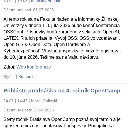
10.04 | 19:03
|
Miroslav Bendík
Dátum udalosti:
01.07.2026
Aj tento rok sa na Fakulte riadenia a informatiky Žilinskej
Univerzity v dňoch 1-3. júla 2026 bude konať konferencia
OSSConf. Príspevky budú zaradené v sekciách: Open AI,
LATEX, R a ich priatelia, Vývoj OSS, OSS vo vzdelávaní,
Open GIS & Open Data, Open Hardware a
Kyberbezpečnosť. Vlastné príspevky je možné registrovať
do 10. júna 2026. Tešíme sa na Vašu návštevu.
Zdroj:
Web konferencie
|
Komunita
1
Prihláste prednášku na 4. ročník OpenCamp
24.01 | 14:45
|
MarekGalinski
Dátum udalosti:
25.04.2026
Štvrtý ročník Bratislava OpenCamp pozná svoj termín a je
spustená možnosť prihlasovať príspevky. Podujatie sa