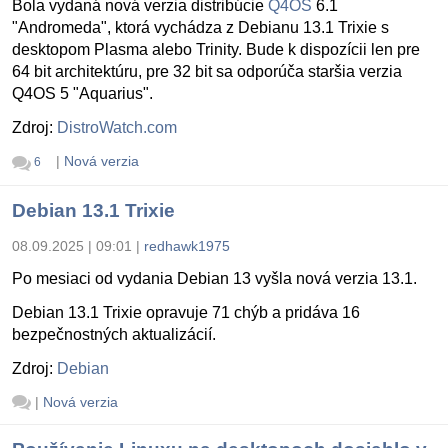
Bola vydaná nová verzia distribúcie
Q4OS
6.1
"Andromeda", ktorá vychádza z Debianu 13.1 Trixie s
desktopom Plasma alebo Trinity. Bude k dispozícii len pre
64 bit architektúru, pre 32 bit sa odporúča staršia verzia
Q4OS 5 "Aquarius".
Zdroj:
DistroWatch.com
|
Nová verzia
6
Debian 13.1 Trixie
08.09.2025 | 09:01
|
redhawk1975
Po mesiaci od vydania Debian 13 vyšla nová verzia 13.1.
Debian 13.1 Trixie opravuje 71 chýb a pridáva 16
bezpečnostných aktualizácií.
Zdroj:
Debian
|
Nová verzia