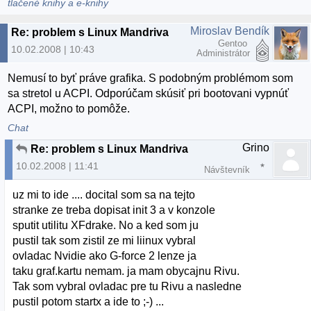
tlačené knihy a e-knihy
Miroslav Bendík
Re: problem s Linux Mandriva
Gentoo
10.02.2008 | 10:43
Administrátor
Nemusí to byť práve grafika. S podobným problémom som
sa stretol u ACPI. Odporúčam skúsiť pri bootovani vypnúť
ACPI, možno to pomôže.
Chat
Grino
Re: problem s Linux Mandriva
10.02.2008 | 11:41
Návštevník
uz mi to ide .... docital som sa na tejto
stranke ze treba dopisat init 3 a v konzole
sputit utilitu XFdrake. No a ked som ju
pustil tak som zistil ze mi liinux vybral
ovladac Nvidie ako G-force 2 lenze ja
taku graf.kartu nemam. ja mam obycajnu Rivu.
Tak som vybral ovladac pre tu Rivu a nasledne
pustil potom startx a ide to ;-) ...