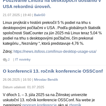
Používanie Linuxu na desktopoch dosiahlo v
USA rekordnú úroveň.
21.07.2025 | 19:40
|
Balin50
Linux prvýkrát v histórii prekročil 5 % podiel na trhu s
desktopovými počítačmi v USA . Podľa globálnych štatistík
spoločnosti StatCounter za jún 2025 má Linux teraz 5,04 %
podiel na trhu s desktopovými počítačmi, čím prekonal
kategóriu „ Neznámy “, ktorá predstavuje 4,76 %.
Zdroj:
https://news.itsfoss.com/linux-desktop-usage-usa/
|
IT novinky
2
O konferencii 13. ročník konferencie OSSConf
26.06.2025 | 16:50
|
Miroslav Bendík
Dátum udalosti:
01.07.2025
V dňoch 1. – 3. júla 2025 sa na Žilinskej univerzite
uskutoční 13. ročník konferencie OSSConf. Na webe je
zverejnený
program konferencie
ako aj
zborník
.