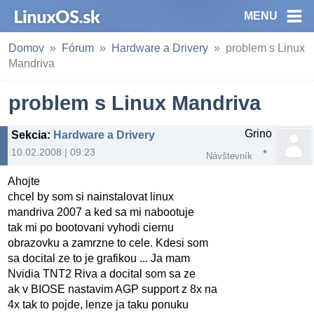
MENU
Domov
Fórum
Hardware a Drivery
problem s Linux
Mandriva
problem s Linux Mandriva
Grino
Sekcia
:
Hardware a Drivery
10.02.2008 | 09:23
Návštevník
Ahojte
chcel by som si nainstalovat linux
mandriva 2007 a ked sa mi nabootuje
tak mi po bootovani vyhodi ciernu
obrazovku a zamrzne to cele. Kdesi som
sa docital ze to je grafikou ... Ja mam
Nvidia TNT2 Riva a docital som sa ze
ak v BIOSE nastavim AGP support z 8x na
4x tak to pojde, lenze ja taku ponuku