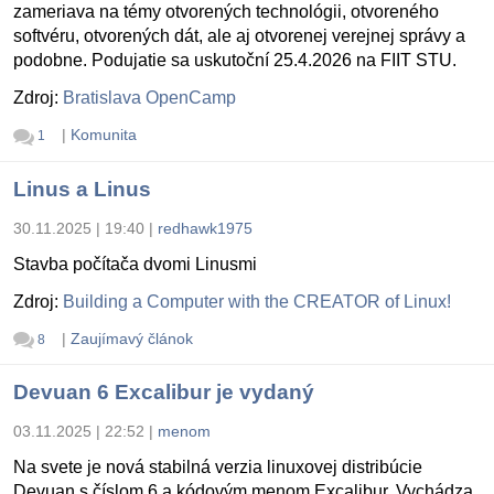
zameriava na témy otvorených technológii, otvoreného
softvéru, otvorených dát, ale aj otvorenej verejnej správy a
podobne. Podujatie sa uskutoční 25.4.2026 na FIIT STU.
Zdroj:
Bratislava OpenCamp
|
Komunita
1
Linus a Linus
30.11.2025 | 19:40
|
redhawk1975
Stavba počítača dvomi Linusmi
Zdroj:
Building a Computer with the CREATOR of Linux!
|
Zaujímavý článok
8
Devuan 6 Excalibur je vydaný
03.11.2025 | 22:52
|
menom
Na svete je nová stabilná verzia linuxovej distribúcie
Devuan s číslom 6 a kódovým menom Excalibur. Vychádza