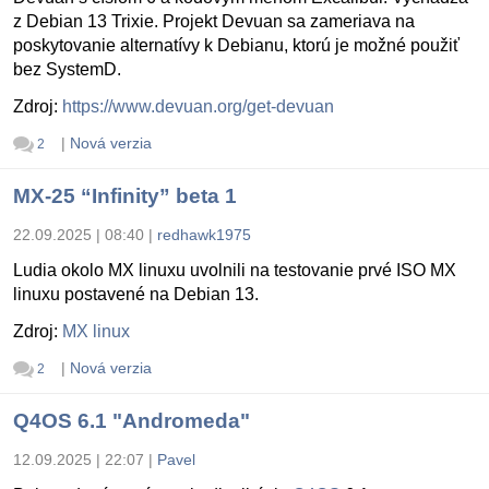
z Debian 13 Trixie. Projekt Devuan sa zameriava na
poskytovanie alternatívy k Debianu, ktorú je možné použiť
bez SystemD.
Zdroj:
https://www.devuan.org/get-devuan
|
Nová verzia
2
MX-25 “Infinity” beta 1
22.09.2025 | 08:40
|
redhawk1975
Ludia okolo MX linuxu uvolnili na testovanie prvé ISO MX
linuxu postavené na Debian 13.
Zdroj:
MX linux
|
Nová verzia
2
Q4OS 6.1 "Andromeda"
12.09.2025 | 22:07
|
Pavel