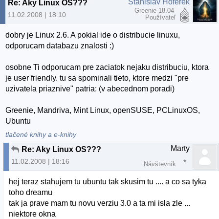
Stanislav Hoferek
Re: Aky Linux OS???
Greenie 18.04
11.02.2008 | 18:10
Používateľ
dobry je Linux 2.6. A pokial ide o distribucie linuxu,
odporucam databazu znalosti :)
osobne Ti odporucam pre zaciatok nejaku distribuciu, ktora
je user friendly. tu sa spominali tieto, ktore medzi "pre
uzivatela priaznive" patria: (v abecednom poradi)
Greenie, Mandriva, Mint Linux, openSUSE, PCLinuxOS,
Ubuntu
tlačené knihy a e-knihy
Marty
Re: Aky Linux OS???
11.02.2008 | 18:16
Návštevník
hej teraz stahujem tu ubuntu tak skusim tu .... a co sa tyka
toho dreamu
tak ja prave mam tu novu verziu 3.0 a ta mi isla zle ...
niektore okna