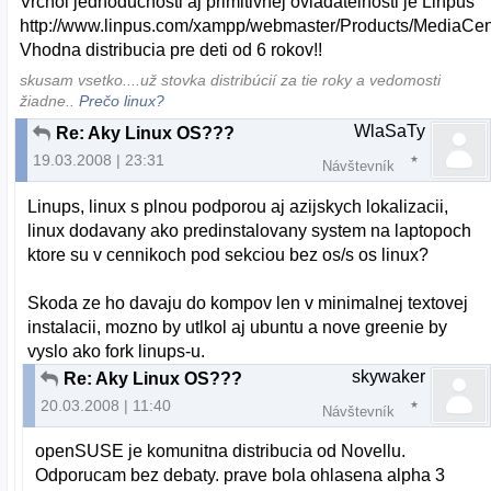
Vrchol jednoduchosti aj primitivnej ovladatelnosti je Linpus
http://www.linpus.com/xampp/webmaster/Products/MediaCen
Vhodna distribucia pre deti od 6 rokov!!
skusam vsetko....už stovka distribúcií za tie roky a vedomosti
žiadne..
Prečo linux?
WlaSaTy
Re: Aky Linux OS???
19.03.2008 | 23:31
Návštevník
Linups, linux s plnou podporou aj azijskych lokalizacii,
linux dodavany ako predinstalovany system na laptopoch
ktore su v cennikoch pod sekciou bez os/s os linux?
Skoda ze ho davaju do kompov len v minimalnej textovej
instalacii, mozno by utlkol aj ubuntu a nove greenie by
vyslo ako fork linups-u.
skywaker
Re: Aky Linux OS???
20.03.2008 | 11:40
Návštevník
openSUSE je komunitna distribucia od Novellu.
Odporucam bez debaty. prave bola ohlasena alpha 3