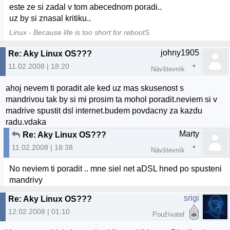
este ze si zadal v tom abecednom poradi..
uz by si znasal kritiku..
Linux - Because life is too short for rebootS
johny1905
Re: Aky Linux OS???
11.02.2008 | 18:20
Návštevník
ahoj nevem ti poradit ale ked uz mas skusenost s
mandrivou tak by si mi prosim ta mohol poradit.neviem si v
madrive spustit dsl internet.budem povdacny za kazdu
radu.vdaka
Marty
Re: Aky Linux OS???
11.02.2008 | 18:38
Návštevník
No neviem ti poradit .. mne siel net aDSL hned po spusteni
mandrivy
srigi
Re: Aky Linux OS???
12.02.2008 | 01:10
Používateľ