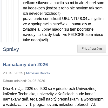
celkom sikovne a pacilo sa mi to ale zhorel som
na kodekoch (kedze z toho nic neviem tak som
ich nevedel rozchodit)
prave preto som skusil UBUNTU 8.04 a myslim
ze v spolupraci s http://wiki.ubuntu.cz/ to
zvladne aj uplny magor (su tam podrobne
navody na kazdy krok - vo FEDORE som nieco
take neobjavil)
Správy
Pridať správu
Namakaný deň 2026
20.04 | 20:25
|
Miroslav Bendík
Dátum udalosti:
04.05.2026
Dňa 4. mája 2026 od 9:00 sa v priestoroch Univerzitnej
knižnice Technickej univerzity v Košiciach bude konať
namakaný deň, teda deň nabitý prednáškami a workshopmi
o vzdelávaní v IT, programovaní, mikrokontroléroch, AI,