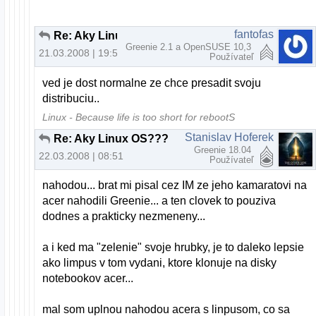
fantofas
Re: Aky Linux OS???
Greenie 2.1 a OpenSUSE 10,3
21.03.2008 | 19:59
Používateľ
ved je dost normalne ze chce presadit svoju
distribuciu..
Linux - Because life is too short for rebootS
Stanislav Hoferek
Re: Aky Linux OS???
Greenie 18.04
22.03.2008 | 08:51
Používateľ
nahodou... brat mi pisal cez IM ze jeho kamaratovi na
acer nahodili Greenie... a ten clovek to pouziva
dodnes a prakticky nezmeneny...
a i ked ma "zelenie" svoje hrubky, je to daleko lepsie
ako limpus v tom vydani, ktore klonuje na disky
notebookov acer...
mal som uplnou nahodou acera s linpusom, co sa