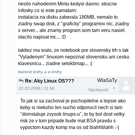
riesilo nahodenim Mintu kedysi davno. strucne
infosky co si este pamatam:
instalacia na disku zaberala 180MB, nemalo to
ziadny swap disk, z "graficky" programov nic, ziadny
x server... ale znamy program som tam veru nasiel.
stacilo napisat mc... :D
taktiez ma sralo, ze notebook pre slovensky trh s tak
"Vyladenym" linuxom nepoznal slovensku ani cesku
klavesnicu... ziadne setxkbmap... :(
tlačené knihy a e-knihy
WlaSaTy
Re: Aky Linux OS???
22.03.2008 | 11:56
Návštevník
To jak si sa zachoval je pochopitelne a lepsie ako
keby si niekoho len sucho odporucil nech si tam
"doinstaluje zvysok linups-u", to by bol dost velky
risk ze v tom pripade bude mat BSA pravdu s
vypoctom kazdy komp ma os od blahhblahh :-)