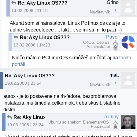
Grino
Re: Aky Linux OS???
13.02.2008 | 11:18
Návštevník
Akurat som si nainstaloval Linux Pc linux os cz a je to
uplne skveeeeleeee .... fakt .... velmi sa mi to paci :-)
Pavel
Re: Aky Linux OS???
Q4OS, Debian
13.02.2008 | 14:20
Administrátor
Niečo málo o PCLinuxOS si môžeš prečítať aj na
tomto
portáli
.
matt
Re: Aky Linux OS???
19.02.2008 | 23:54
Návštevník
aurox - je to postavene na rh-fedore, bezproblemova
instalacia, multimedia celkom ok. treba skusit. stabilne
distro
milboy
Re: Aky Linux OS???
Ubuntu so znakom ElementaryOS
19.03.2008 | 23:24
Používateľ