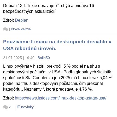
Debian 13.1 Trixie opravuje 71 chýb a pridáva 16
bezpečnostných aktualizácií.
Zdroj:
Debian
|
Nová verzia
Používanie Linuxu na desktopoch dosiahlo v
USA rekordnú úroveň.
21.07.2025 | 19:40
|
Balin50
Linux prvýkrát v histórii prekročil 5 % podiel na trhu s
desktopovými počítačmi v USA . Podľa globálnych štatistík
spoločnosti StatCounter za jún 2025 má Linux teraz 5,04 %
podiel na trhu s desktopovými počítačmi, čím prekonal
kategóriu „ Neznámy “, ktorá predstavuje 4,76 %.
Zdroj:
https://news.itsfoss.com/linux-desktop-usage-usa/
|
IT novinky
2