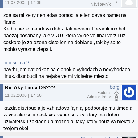
11.02.2008 | 17:38
Návštevník
zda sa mi ze ty nehladas pomoc ,ale len davas namet na
flame.
Ked ti nie je mandriva dobra tak neviem. Dreamlinux bol
naozaj posahany ,ale v. 3.0 ,ktora vyjde vo final verzii uz
coskoro je zalozena cisto len na debiane , tak by sa to
mohlo vyrazne zlepsit.
toto si cital?
navrhujem dat odkaz na clanok o vyhodach a nevyhodach
linux. distribucii na nejake velmi viditelne miesto
borg
Re: Aky Linux OS???
Fedora
11.02.2008 | 17:50
Administrátor
kazda distribucia je vzhladovo fajn aj podporuje multimedia.
zavisi ako si ju nastavis. vyber si taky, ktory ma dobru
uzivatelsku zakladnu a mozno aj taky, ktory pouziva niekto v
tvojom okoli