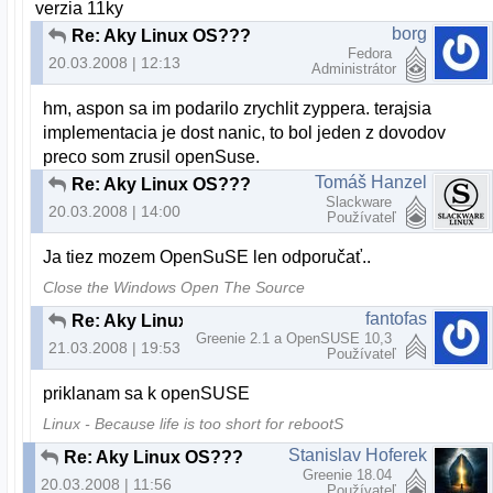
verzia 11ky
borg
Re: Aky Linux OS???
Fedora
20.03.2008 | 12:13
Administrátor
hm, aspon sa im podarilo zrychlit zyppera. terajsia
implementacia je dost nanic, to bol jeden z dovodov
preco som zrusil openSuse.
Tomáš Hanzel
Re: Aky Linux OS???
Slackware
20.03.2008 | 14:00
Používateľ
Ja tiez mozem OpenSuSE len odporučať..
Close the Windows Open The Source
fantofas
Re: Aky Linux OS???
Greenie 2.1 a OpenSUSE 10,3
21.03.2008 | 19:53
Používateľ
priklanam sa k openSUSE
Linux - Because life is too short for rebootS
Stanislav Hoferek
Re: Aky Linux OS???
Greenie 18.04
20.03.2008 | 11:56
Používateľ