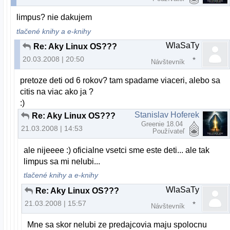
limpus? nie dakujem
tlačené knihy a e-knihy
WlaSaTy
Re: Aky Linux OS???
20.03.2008 | 20:50
Návštevník
pretoze deti od 6 rokov? tam spadame viaceri, alebo sa
citis na viac ako ja ?
:)
Stanislav Hoferek
Re: Aky Linux OS???
Greenie 18.04
21.03.2008 | 14:53
Používateľ
ale nijeeee :) oficialne vsetci sme este deti... ale tak
limpus sa mi nelubi...
tlačené knihy a e-knihy
WlaSaTy
Re: Aky Linux OS???
21.03.2008 | 15:57
Návštevník
Mne sa skor nelubi ze predajcovia maju spolocnu