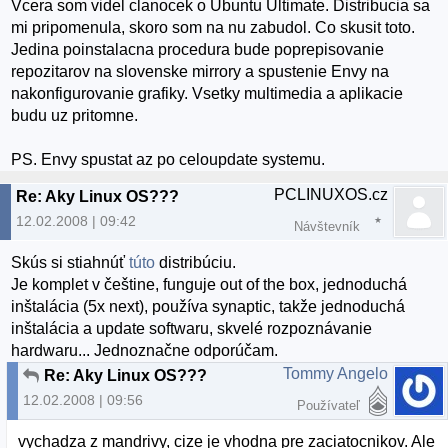
Vcera som videl clanocek o Ubuntu Ultimate. Distribucia sa
mi pripomenula, skoro som na nu zabudol. Co skusit toto.
Jedina poinstalacna procedura bude poprepisovanie
repozitarov na slovenske mirrory a spustenie Envy na
nakonfigurovanie grafiky. Vsetky multimedia a aplikacie
budu uz pritomne.
PS. Envy spustat az po celoupdate systemu.
PCLINUXOS.cz
Re: Aky Linux OS???
12.02.2008 | 09:42
Návštevník
Skús si stiahnúť
túto
distribúciu.
Je komplet v češtine, funguje out of the box, jednoduchá
inštalácia (5x next), používa synaptic, takže jednoduchá
inštalácia a update softwaru, skvelé rozpoznávanie
hardwaru... Jednoznačne odporúčam.
Tommy Angelo
Re: Aky Linux OS???
12.02.2008 | 09:56
Používateľ
vychadza z mandrivy, cize je vhodna pre zaciatocnikov. Ale