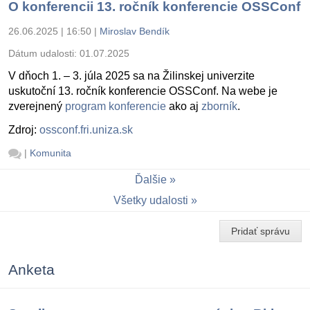
O konferencii 13. ročník konferencie OSSConf
26.06.2025 | 16:50
|
Miroslav Bendík
Dátum udalosti:
01.07.2025
V dňoch 1. – 3. júla 2025 sa na Žilinskej univerzite
uskutoční 13. ročník konferencie OSSConf. Na webe je
zverejnený
program konferencie
ako aj
zborník
.
Zdroj:
ossconf.fri.uniza.sk
|
Komunita
Ďalšie
Všetky udalosti
Pridať správu
Anketa