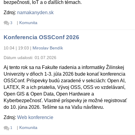
bezpečnosti, IoT a o ďalších témach.
Zdroj:
namakanyden.sk
|
Komunita
3
Konferencia OSSConf 2026
10.04 | 19:03
|
Miroslav Bendík
Dátum udalosti:
01.07.2026
Aj tento rok sa na Fakulte riadenia a informatiky Žilinskej
Univerzity v dňoch 1-3. júla 2026 bude konať konferencia
OSSConf. Príspevky budú zaradené v sekciách: Open AI,
LATEX, R a ich priatelia, Vývoj OSS, OSS vo vzdelávaní,
Open GIS & Open Data, Open Hardware a
Kyberbezpečnosť. Vlastné príspevky je možné registrovať
do 10. júna 2026. Tešíme sa na Vašu návštevu.
Zdroj:
Web konferencie
|
Komunita
1