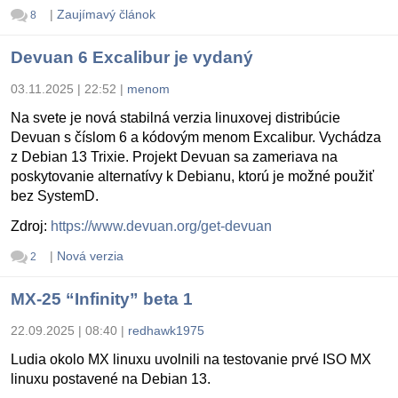
|
Zaujímavý článok
8
Devuan 6 Excalibur je vydaný
03.11.2025 | 22:52
|
menom
Na svete je nová stabilná verzia linuxovej distribúcie
Devuan s číslom 6 a kódovým menom Excalibur. Vychádza
z Debian 13 Trixie. Projekt Devuan sa zameriava na
poskytovanie alternatívy k Debianu, ktorú je možné použiť
bez SystemD.
Zdroj:
https://www.devuan.org/get-devuan
|
Nová verzia
2
MX-25 “Infinity” beta 1
22.09.2025 | 08:40
|
redhawk1975
Ludia okolo MX linuxu uvolnili na testovanie prvé ISO MX
linuxu postavené na Debian 13.