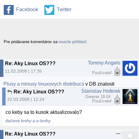
Facebook
Twitter
Pre pridávanie komentárov sa
musíte prihlásiť
.
Tommy Angelo
Re: Aky Linux OS???
11.02.2008 | 17:35
Používateľ
Plusy a minusy linuxovych distribucii
v DB znalosti
Stanislav Hoferek
Re: Aky Linux OS???
Greenie 18.04
22.03.2008 | 12:24
Používateľ
co keby sa to kusok aktualizovalo?
tlačené knihy a e-knihy
---
Re: Aky Linux OS???