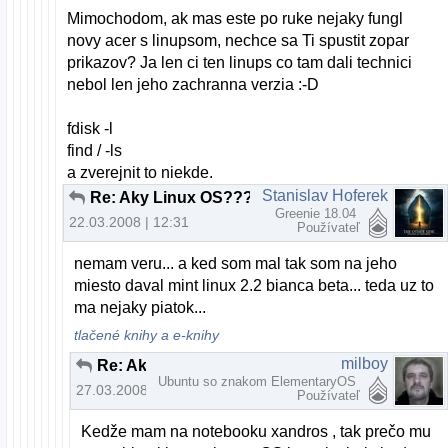
Mimochodom, ak mas este po ruke nejaky fungl
novy acer s linupsom, nechce sa Ti spustit zopar
prikazov? Ja len ci ten linups co tam dali technici
nebol len jeho zachranna verzia :-D
fdisk -l
find / -ls
a zverejnit to niekde.
Stanislav Hoferek
Re: Aky Linux OS???
Greenie 18.04
22.03.2008 | 12:31
Používateľ
nemam veru... a ked som mal tak som na jeho
miesto daval mint linux 2.2 bianca beta... teda uz to
ma nejaky piatok...
tlačené knihy a e-knihy
milboy
Re: Aky Linux OS???
Ubuntu so znakom ElementaryOS
27.03.2008 | 20:20
Používateľ
Kedže mam na notebooku xandros , tak prečo mu