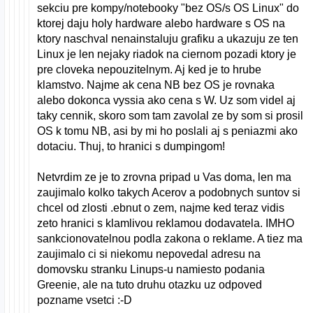
sekciu pre kompy/notebooky "bez OS/s OS Linux" do
ktorej daju holy hardware alebo hardware s OS na
ktory naschval nenainstaluju grafiku a ukazuju ze ten
Linux je len nejaky riadok na ciernom pozadi ktory je
pre cloveka nepouzitelnym. Aj ked je to hrube
klamstvo. Najme ak cena NB bez OS je rovnaka
alebo dokonca vyssia ako cena s W. Uz som videl aj
taky cennik, skoro som tam zavolal ze by som si prosil
OS k tomu NB, asi by mi ho poslali aj s peniazmi ako
dotaciu. Thuj, to hranici s dumpingom!
Netvrdim ze je to zrovna pripad u Vas doma, len ma
zaujimalo kolko takych Acerov a podobnych suntov si
chcel od zlosti .ebnut o zem, najme ked teraz vidis
zeto hranici s klamlivou reklamou dodavatela. IMHO
sankcionovatelnou podla zakona o reklame. A tiez ma
zaujimalo ci si niekomu nepovedal adresu na
domovsku stranku Linups-u namiesto podania
Greenie, ale na tuto druhu otazku uz odpoved
pozname vsetci :-D