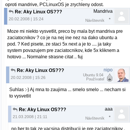
oproti mandrive, PCLinuxOS je zrychleny odost.
Mandriva
Re: Aky Linux OS???
20.02.2008 | 15:24
Návštevník
Moze mi niekto vysvetlit, preco by mala byt mandriva pre
zaciatocnikov ? co je na nej ine nez na dako ubuntu a
pod. ? Ked pisete, ze staci 5x next a je to .... ja taky
system povazujem pre zaciatocnikov, kde 5x kliknem a
hotovo ... Normalne strasne citat .. fuj
nipo
Re: Aky Linux OS???
Ubuntu 9.04
20.02.2008 | 15:26
Používateľ
Suhlas :-) Aj mna to zaujima ... smelo smelo ... necham si
to vysvetlit
aaa
Re: Aky Linux OS???
21.03.2008 | 21:11
Návštevník
no ber to tak ze vacsina distribucii je pre zaciatocnikov ,