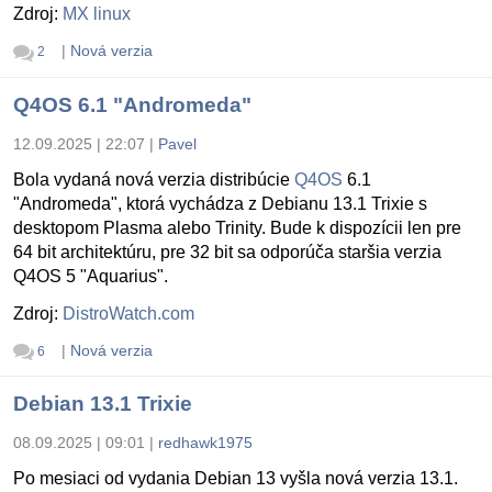
Zdroj:
MX linux
|
Nová verzia
2
Q4OS 6.1 "Andromeda"
12.09.2025 | 22:07
|
Pavel
Bola vydaná nová verzia distribúcie
Q4OS
6.1
"Andromeda", ktorá vychádza z Debianu 13.1 Trixie s
desktopom Plasma alebo Trinity. Bude k dispozícii len pre
64 bit architektúru, pre 32 bit sa odporúča staršia verzia
Q4OS 5 "Aquarius".
Zdroj:
DistroWatch.com
|
Nová verzia
6
Debian 13.1 Trixie
08.09.2025 | 09:01
|
redhawk1975
Po mesiaci od vydania Debian 13 vyšla nová verzia 13.1.