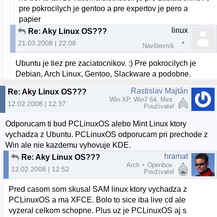
pre pokrocilych je gentoo a pre expertov je pero a
papier
linux
Re: Aky Linux OS???
21.03.2008 | 22:08
Návštevník
Ubuntu je tiez pre zaciatocnikov. :) Pre pokrocilych je
Debian, Arch Linux, Gentoo, Slackware a podobne.
Rastislav Majtán
Re: Aky Linux OS???
Win XP, Win7 64, Mint
12.02.2008 | 12:37
Používateľ
Odporucam ti bud PCLinuxOS alebo Mint Linux ktory
vychadza z Ubuntu. PCLinuxOS odporucam pri prechode z
Win ale nie kazdemu vyhovuje KDE.
hramat
Re: Aky Linux OS???
Arch + Openbox
12.02.2008 | 12:52
Používateľ
Pred casom som skusal SAM linux ktory vychadza z
PCLinuxOS a ma XFCE. Bolo to sice iba live cd ale
vyzeral celkom schopne. Plus uz je PCLinuxOS aj s