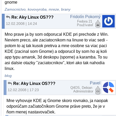
gnome
Zamocnictvo, kovovyroba, mreze, brany
Fridolín Pokorný
Re: Aky Linux OS???
Fedora 21
12.02.2008 | 14:24
Používateľ
Mno prave ja by som odporucal KDE pri prechode z Win.
Neviem preco, ale zaciatocnikom na linuxe to viac sedi -
potom to aj tak kusok pretrva a mne osobne sa viac paci
KDE (zacinal som Gnome) a odporucil by som ho aj koli
app typu amarok, 3d deskopu (sporne) a karamba. To su
asi dalsie otazky "zaciatocnikov", ktori ako tak nahodia
linux.
blog
Pavel
Re: Aky Linux OS???
Q4OS, Debian
12.02.2008 | 17:23
Administrátor
Mne vyhovuje KDE aj Gnome skoro rovnako, ja naopak
odporúčam začiatočníkom Gnome práve preto, že je v
ňom menej nastavovačiek.