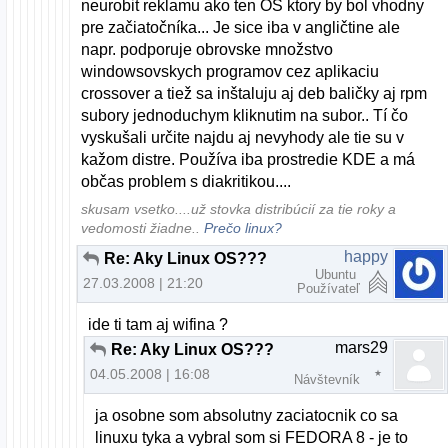
neurobit reklamu ako ten OS ktory by bol vhodny
pre začiatočníka... Je sice iba v angličtine ale
napr. podporuje obrovske množstvo
windowsovskych programov cez aplikaciu
crossover a tiež sa inštaluju aj deb baličky aj rpm
subory jednoduchym kliknutim na subor.. Tí čo
vyskušali určite najdu aj nevyhody ale tie su v
kažom distre. Používa iba prostredie KDE a má
občas problem s diakritikou....
skusam vsetko....už stovka distribúcií za tie roky a
vedomosti žiadne..
Prečo linux?
happy
Re: Aky Linux OS???
Ubuntu
27.03.2008 | 21:20
Používateľ
ide ti tam aj wifina ?
mars29
Re: Aky Linux OS???
04.05.2008 | 16:08
Návštevník
ja osobne som absolutny zaciatocnik co sa
linuxu tyka a vybral som si FEDORA 8 - je to