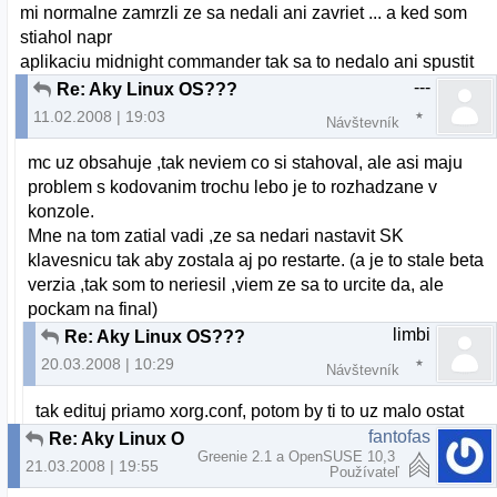
mi normalne zamrzli ze sa nedali ani zavriet ... a ked som
stiahol napr
aplikaciu midnight commander tak sa to nedalo ani spustit
---
Re: Aky Linux OS???
11.02.2008 | 19:03
Návštevník
mc uz obsahuje ,tak neviem co si stahoval, ale asi maju
problem s kodovanim trochu lebo je to rozhadzane v
konzole.
Mne na tom zatial vadi ,ze sa nedari nastavit SK
klavesnicu tak aby zostala aj po restarte. (a je to stale beta
verzia ,tak som to neriesil ,viem ze sa to urcite da, ale
pockam na final)
limbi
Re: Aky Linux OS???
20.03.2008 | 10:29
Návštevník
tak edituj priamo xorg.conf, potom by ti to uz malo ostat
fantofas
Re: Aky Linux OS???
Greenie 2.1 a OpenSUSE 10,3
21.03.2008 | 19:55
Používateľ