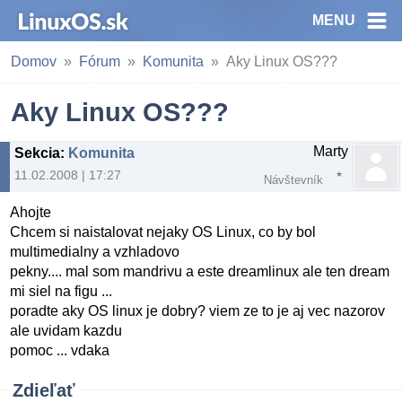
MENU
Domov
Fórum
Komunita
Aky Linux OS???
Aky Linux OS???
Marty
Sekcia
:
Komunita
11.02.2008 | 17:27
Návštevník
Ahojte
Chcem si naistalovat nejaky OS Linux, co by bol
multimedialny a vzhladovo
pekny.... mal som mandrivu a este dreamlinux ale ten dream
mi siel na figu ...
poradte aky OS linux je dobry? viem ze to je aj vec nazorov
ale uvidam kazdu
pomoc ... vdaka
Zdieľať