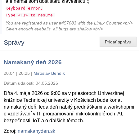
ale nemal som dost staru klavesnicu :):
Keyboard error.
Type <F1> to resume.
You are registered as user #457083 with the Linux Counter.<br/>
Given enough eyeballs, all bugs are shallow.<br/>
Správy
Pridať správu
Namakaný deň 2026
20.04 | 20:25
|
Miroslav Bendík
Dátum udalosti:
04.05.2026
Dňa 4. mája 2026 od 9:00 sa v priestoroch Univerzitnej
knižnice Technickej univerzity v Košiciach bude konať
namakaný deň, teda deň nabitý prednáškami a workshopmi
o vzdelávaní v IT, programovaní, mikrokontroléroch, AI,
bezpečnosti, IoT a o ďalších témach.
Zdroj:
namakanyden.sk