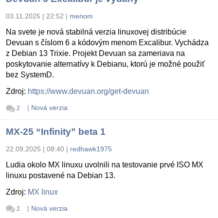
03.11.2025 | 22:52
|
menom
Na svete je nová stabilná verzia linuxovej distribúcie
Devuan s číslom 6 a kódovým menom Excalibur. Vychádza
z Debian 13 Trixie. Projekt Devuan sa zameriava na
poskytovanie alternatívy k Debianu, ktorú je možné použiť
bez SystemD.
Zdroj:
https://www.devuan.org/get-devuan
|
Nová verzia
2
MX-25 “Infinity” beta 1
22.09.2025 | 08:40
|
redhawk1975
Ludia okolo MX linuxu uvolnili na testovanie prvé ISO MX
linuxu postavené na Debian 13.
Zdroj:
MX linux
|
Nová verzia
2