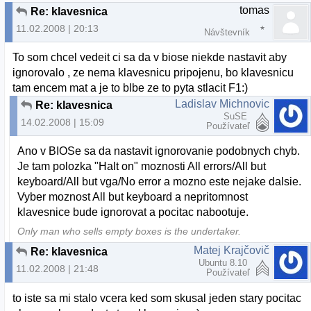
tomas
Re: klavesnica
11.02.2008 | 20:13
Návštevník
To som chcel vedeit ci sa da v biose niekde nastavit aby
ignorovalo , ze nema klavesnicu pripojenu, bo klavesnicu
tam encem mat a je to blbe ze to pyta stlacit F1:)
Ladislav Michnovic
Re: klavesnica
SuSE
14.02.2008 | 15:09
Používateľ
Ano v BIOSe sa da nastavit ignorovanie podobnych chyb.
Je tam polozka "Halt on" moznosti All errors/All but
keyboard/All but vga/No error a mozno este nejake dalsie.
Vyber moznost All but keyboard a nepritomnost
klavesnice bude ignorovat a pocitac nabootuje.
Only man who sells empty boxes is the undertaker.
Matej Krajčovič
Re: klavesnica
Ubuntu 8.10
11.02.2008 | 21:48
Používateľ
to iste sa mi stalo vcera ked som skusal jeden stary pocitac