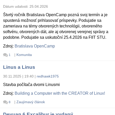
Dátum udalosti:
25.04.2026
Štvrtý ročník Bratislava OpenCamp pozná svoj termín a je
spustená možnosť prihlasovať príspevky. Podujatie sa
zameriava na témy otvorených technológii, otvoreného
softvéru, otvorených dát, ale aj otvorenej verejnej správy a
podobne. Podujatie sa uskutoční 25.4.2026 na FIIT STU.
Zdroj:
Bratislava OpenCamp
|
Komunita
1
Linus a Linus
30.11.2025 | 19:40
|
redhawk1975
Stavba počítača dvomi Linusmi
Zdroj:
Building a Computer with the CREATOR of Linux!
|
Zaujímavý článok
8
Devuan 6 Excalibur je vydaný