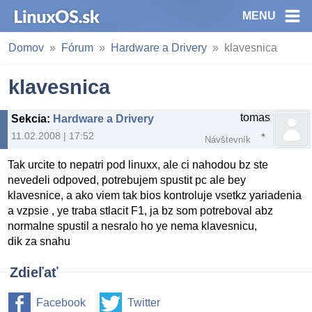
MENU
Domov
Fórum
Hardware a Drivery
klavesnica
klavesnica
tomas
Sekcia
:
Hardware a Drivery
11.02.2008 | 17:52
Návštevník
Tak urcite to nepatri pod linuxx, ale ci nahodou bz ste
nevedeli odpoved, potrebujem spustit pc ale bey
klavesnice, a ako viem tak bios kontroluje vsetkz yariadenia
a vzpsie , ye traba stlacit F1, ja bz som potreboval abz
normalne spustil a nesralo ho ye nema klavesnicu,
dik za snahu
Zdieľať
Facebook
Twitter