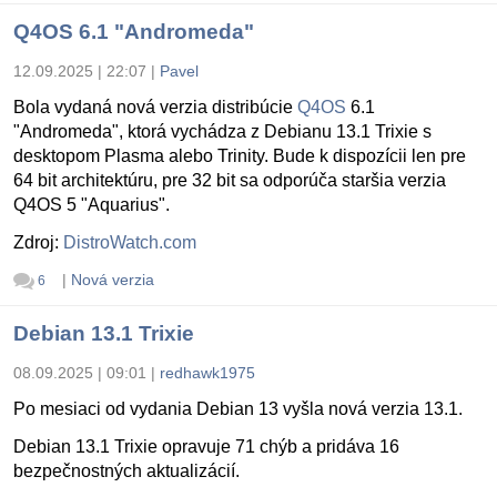
Q4OS 6.1 "Andromeda"
12.09.2025 | 22:07
|
Pavel
Bola vydaná nová verzia distribúcie
Q4OS
6.1
"Andromeda", ktorá vychádza z Debianu 13.1 Trixie s
desktopom Plasma alebo Trinity. Bude k dispozícii len pre
64 bit architektúru, pre 32 bit sa odporúča staršia verzia
Q4OS 5 "Aquarius".
Zdroj:
DistroWatch.com
|
Nová verzia
6
Debian 13.1 Trixie
08.09.2025 | 09:01
|
redhawk1975
Po mesiaci od vydania Debian 13 vyšla nová verzia 13.1.
Debian 13.1 Trixie opravuje 71 chýb a pridáva 16
bezpečnostných aktualizácií.