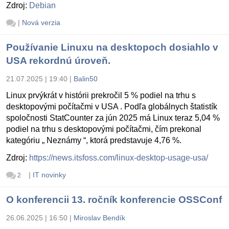
Zdroj:
Debian
|
Nová verzia
Používanie Linuxu na desktopoch dosiahlo v
USA rekordnú úroveň.
21.07.2025 | 19:40
|
Balin50
Linux prvýkrát v histórii prekročil 5 % podiel na trhu s
desktopovými počítačmi v USA . Podľa globálnych štatistík
spoločnosti StatCounter za jún 2025 má Linux teraz 5,04 %
podiel na trhu s desktopovými počítačmi, čím prekonal
kategóriu „ Neznámy “, ktorá predstavuje 4,76 %.
Zdroj:
https://news.itsfoss.com/linux-desktop-usage-usa/
|
IT novinky
2
O konferencii 13. ročník konferencie OSSConf
26.06.2025 | 16:50
|
Miroslav Bendík