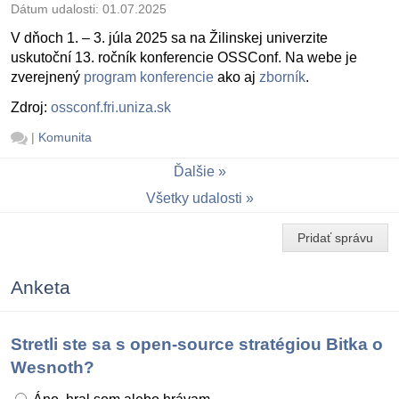
Dátum udalosti:
01.07.2025
V dňoch 1. – 3. júla 2025 sa na Žilinskej univerzite
uskutoční 13. ročník konferencie OSSConf. Na webe je
zverejnený
program konferencie
ako aj
zborník
.
Zdroj:
ossconf.fri.uniza.sk
|
Komunita
Ďalšie
Všetky udalosti
Pridať správu
Anketa
Stretli ste sa s open-source stratégiou Bitka o
Wesnoth?