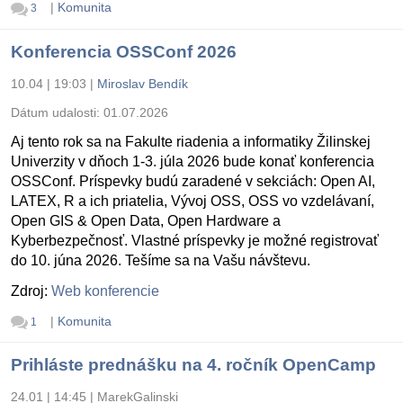
|
Komunita
3
Konferencia OSSConf 2026
10.04 | 19:03
|
Miroslav Bendík
Dátum udalosti:
01.07.2026
Aj tento rok sa na Fakulte riadenia a informatiky Žilinskej
Univerzity v dňoch 1-3. júla 2026 bude konať konferencia
OSSConf. Príspevky budú zaradené v sekciách: Open AI,
LATEX, R a ich priatelia, Vývoj OSS, OSS vo vzdelávaní,
Open GIS & Open Data, Open Hardware a
Kyberbezpečnosť. Vlastné príspevky je možné registrovať
do 10. júna 2026. Tešíme sa na Vašu návštevu.
Zdroj:
Web konferencie
|
Komunita
1
Prihláste prednášku na 4. ročník OpenCamp
24.01 | 14:45
|
MarekGalinski