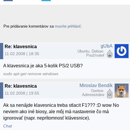
Pre pridávanie komentárov sa
musíte prihlásiť
.
gUbA
Re: klavesnica
Ubuntu, Debian
11.02.2008 | 18:35
Používateľ
A klavesnica je aka 5-kolik PS/2 USB?
sudo apt-get remove windows
Miroslav Bendík
Re: klavesnica
Gentoo
11.02.2008 | 19:55
Administrátor
Ak sa nenájde klavesnica treba stlacit F1??? :D wow No
neviem ako iné biosy, ale môj má nastavenie čo má
ignorovať (napr. neprítomnosť klávesnice).
Chat