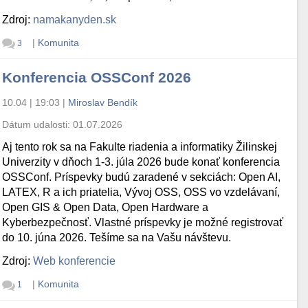
Zdroj:
namakanyden.sk
|
Komunita
3
Konferencia OSSConf 2026
10.04 | 19:03
|
Miroslav Bendík
Dátum udalosti:
01.07.2026
Aj tento rok sa na Fakulte riadenia a informatiky Žilinskej
Univerzity v dňoch 1-3. júla 2026 bude konať konferencia
OSSConf. Príspevky budú zaradené v sekciách: Open AI,
LATEX, R a ich priatelia, Vývoj OSS, OSS vo vzdelávaní,
Open GIS & Open Data, Open Hardware a
Kyberbezpečnosť. Vlastné príspevky je možné registrovať
do 10. júna 2026. Tešíme sa na Vašu návštevu.
Zdroj:
Web konferencie
|
Komunita
1