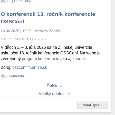
|
IT novinky
2
O konferencii 13. ročník konferencie
OSSConf
26.06.2025 | 16:50
|
Miroslav Bendík
Dátum udalosti:
01.07.2025
V dňoch 1. – 3. júla 2025 sa na Žilinskej univerzite
uskutoční 13. ročník konferencie OSSConf. Na webe je
zverejnený
program konferencie
ako aj
zborník
.
Zdroj:
ossconf.fri.uniza.sk
|
Komunita
Ďalšie
Všetky udalosti
Pridať správu