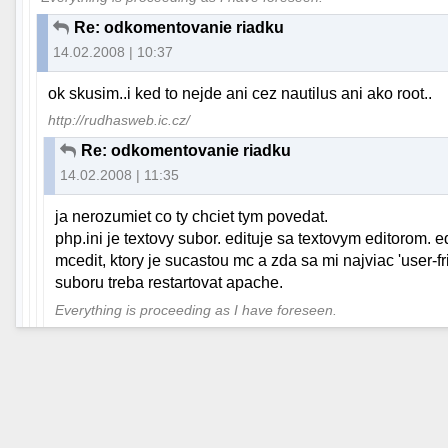
Re: odkomentovanie riadku
14.02.2008 | 10:37
ok skusim..i ked to nejde ani cez nautilus ani ako root..
http://rudhasweb.ic.cz/
Re: odkomentovanie riadku
14.02.2008 | 11:35
ja nerozumiet co ty chciet tym povedat.
php.ini je textovy subor. edituje sa textovym editorom. 
mcedit, ktory je sucastou mc a zda sa mi najviac 'user-fr
suboru treba restartovat apache.
Everything is proceeding as I have foreseen.