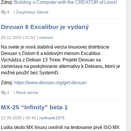
Zdroj:
Building a Computer with the CREATOR of Linux!
|
Zaujímavý článok
8
Devuan 6 Excalibur je vydaný
03.11.2025 | 22:52
|
menom
Na svete je nová stabilná verzia linuxovej distribúcie
Devuan s číslom 6 a kódovým menom Excalibur.
Vychádza z Debian 13 Trixie. Projekt Devuan sa
zameriava na poskytovanie alternatívy k Debianu, ktorú je
možné použiť bez SystemD.
Zdroj:
https://www.devuan.org/get-devuan
|
Nová verzia
2
MX-25 “Infinity” beta 1
22.09.2025 | 08:40
|
redhawk1975
Ludia okolo MX linuxu uvolnili na testovanie prvé ISO MX