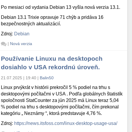
Po mesiaci od vydania Debian 13 vyšla nová verzia 13.1.
Debian 13.1 Trixie opravuje 71 chýb a pridáva 16
bezpečnostných aktualizácií.
Zdroj:
Debian
|
Nová verzia
Používanie Linuxu na desktopoch
dosiahlo v USA rekordnú úroveň.
21.07.2025 | 19:40
|
Balin50
Linux prvýkrát v histórii prekročil 5 % podiel na trhu s
desktopovými počítačmi v USA . Podľa globálnych štatistík
spoločnosti StatCounter za jún 2025 má Linux teraz 5,04
% podiel na trhu s desktopovými počítačmi, čím prekonal
kategóriu „ Neznámy “, ktorá predstavuje 4,76 %.
Zdroj:
https://news.itsfoss.com/linux-desktop-usage-usa/