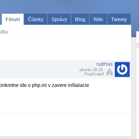
Fórum
Články
Správy
Blog
Wiki
Tweety
adku
rudHas
ubuntu 10.10
Používateľ
retne ide o php.ini v zavere inštalacie