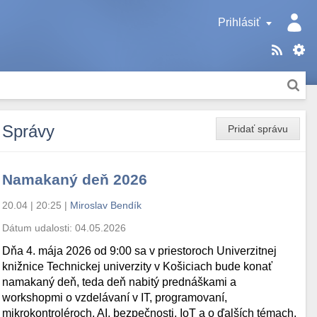
Prihlásiť
Správy
Pridať správu
Namakaný deň 2026
20.04 | 20:25
|
Miroslav Bendík
Dátum udalosti:
04.05.2026
Dňa 4. mája 2026 od 9:00 sa v priestoroch Univerzitnej
knižnice Technickej univerzity v Košiciach bude konať
namakaný deň, teda deň nabitý prednáškami a
workshopmi o vzdelávaní v IT, programovaní,
mikrokontroléroch, AI, bezpečnosti, IoT a o ďalších témach.