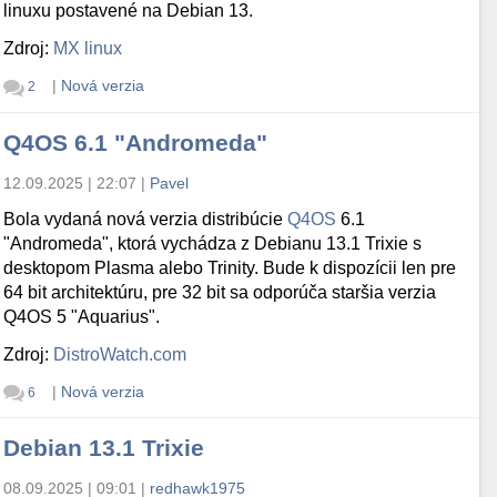
linuxu postavené na Debian 13.
Zdroj:
MX linux
|
Nová verzia
2
Q4OS 6.1 "Andromeda"
12.09.2025 | 22:07
|
Pavel
Bola vydaná nová verzia distribúcie
Q4OS
6.1
"Andromeda", ktorá vychádza z Debianu 13.1 Trixie s
desktopom Plasma alebo Trinity. Bude k dispozícii len pre
64 bit architektúru, pre 32 bit sa odporúča staršia verzia
Q4OS 5 "Aquarius".
Zdroj:
DistroWatch.com
|
Nová verzia
6
Debian 13.1 Trixie
08.09.2025 | 09:01
|
redhawk1975