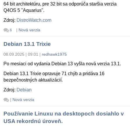
64 bit architektúru, pre 32 bit sa odporúča staršia verzia
Q4OS 5 "Aquarius".
Zdroj:
DistroWatch.com
|
Nová verzia
6
Debian 13.1 Trixie
08.09.2025 | 09:01
|
redhawk1975
Po mesiaci od vydania Debian 13 vyšla nová verzia 13.1.
Debian 13.1 Trixie opravuje 71 chýb a pridáva 16
bezpečnostných aktualizácií.
Zdroj:
Debian
|
Nová verzia
Používanie Linuxu na desktopoch dosiahlo v
USA rekordnú úroveň.