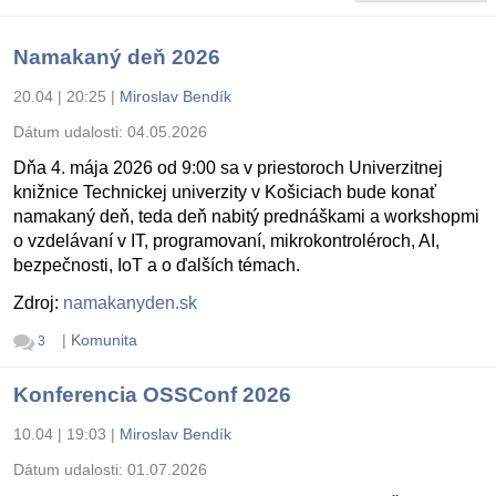
Namakaný deň 2026
20.04 | 20:25
|
Miroslav Bendík
Dátum udalosti:
04.05.2026
Dňa 4. mája 2026 od 9:00 sa v priestoroch Univerzitnej
knižnice Technickej univerzity v Košiciach bude konať
namakaný deň, teda deň nabitý prednáškami a workshopmi
o vzdelávaní v IT, programovaní, mikrokontroléroch, AI,
bezpečnosti, IoT a o ďalších témach.
Zdroj:
namakanyden.sk
|
Komunita
3
Konferencia OSSConf 2026
10.04 | 19:03
|
Miroslav Bendík
Dátum udalosti:
01.07.2026