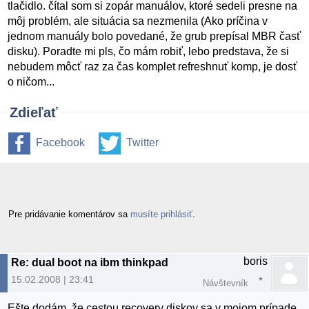
tlačidlo. čítal som si zopár manuálov, ktoré sedeli presne na
môj problém, ale situácia sa nezmenila (Ako príčina v
jednom manuály bolo povedané, že grub prepísal MBR časť
disku). Poradte mi pls, čo mám robiť, lebo predstava, že si
nebudem môcť raz za čas komplet refreshnuť komp, je dosť
o ničom...
Zdieľať
Facebook
Twitter
Pre pridávanie komentárov sa
musíte prihlásiť
.
boris
Re: dual boot na ibm thinkpad
15.02.2008 | 23:41
Návštevník
Ešte dodám, že cestou recovery diskov sa v mojom prípade