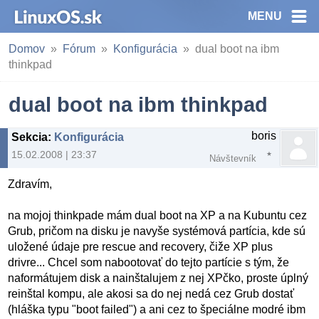
MENU
Domov
Fórum
Konfigurácia
dual boot na ibm
thinkpad
dual boot na ibm thinkpad
boris
Sekcia
:
Konfigurácia
15.02.2008 | 23:37
Návštevník
Zdravím,
na mojoj thinkpade mám dual boot na XP a na Kubuntu cez
Grub, pričom na disku je navyše systémová partícia, kde sú
uložené údaje pre rescue and recovery, čiže XP plus
drivre... Chcel som nabootovať do tejto partície s tým, že
naformátujem disk a nainštalujem z nej XPčko, proste úplný
reinštal kompu, ale akosi sa do nej nedá cez Grub dostať
(hláška typu "boot failed") a ani cez to špeciálne modré ibm