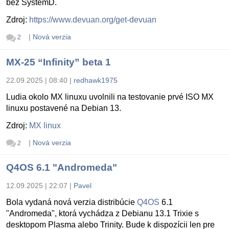
bez SystemD.
Zdroj:
https://www.devuan.org/get-devuan
|
Nová verzia
2
MX-25 “Infinity” beta 1
22.09.2025 | 08:40
|
redhawk1975
Ludia okolo MX linuxu uvolnili na testovanie prvé ISO MX
linuxu postavené na Debian 13.
Zdroj:
MX linux
|
Nová verzia
2
Q4OS 6.1 "Andromeda"
12.09.2025 | 22:07
|
Pavel
Bola vydaná nová verzia distribúcie
Q4OS
6.1
"Andromeda", ktorá vychádza z Debianu 13.1 Trixie s
desktopom Plasma alebo Trinity. Bude k dispozícii len pre