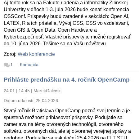
Aj tento rok sa na Fakulte riadenia a informatiky Žilinskej
Univerzity v dňoch 1-3. júla 2026 bude konať konferencia
OSSConf. Príspevky budú zaradené v sekciách: Open AI,
LATEX, R a ich priatelia, Vývoj OSS, OSS vo vzdelávaní,
Open GIS & Open Data, Open Hardware a
Kyberbezpečnosť. Vlastné príspevky je možné registrovať
do 10. júna 2026. Tešíme sa na Vašu návštevu.
Zdroj:
Web konferencie
|
Komunita
1
Prihláste prednášku na 4. ročník OpenCamp
24.01 | 14:45
|
MarekGalinski
Dátum udalosti:
25.04.2026
Štvrtý ročník Bratislava OpenCamp pozná svoj termín a je
spustená možnosť prihlasovať príspevky. Podujatie sa
zameriava na témy otvorených technológii, otvoreného
softvéru, otvorených dát, ale aj otvorenej verejnej správy a
podobne. Podujatie sa uskutoční 25.4.2026 na FIIT STU.