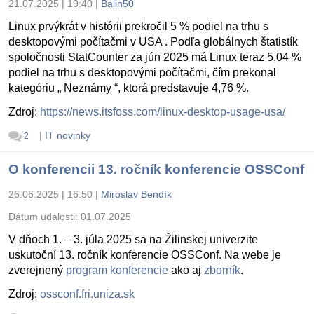
21.07.2025 | 19:40
|
Balin50
Linux prvýkrát v histórii prekročil 5 % podiel na trhu s
desktopovými počítačmi v USA . Podľa globálnych štatistík
spoločnosti StatCounter za jún 2025 má Linux teraz 5,04 %
podiel na trhu s desktopovými počítačmi, čím prekonal
kategóriu „ Neznámy “, ktorá predstavuje 4,76 %.
Zdroj:
https://news.itsfoss.com/linux-desktop-usage-usa/
|
IT novinky
2
O konferencii 13. ročník konferencie OSSConf
26.06.2025 | 16:50
|
Miroslav Bendík
Dátum udalosti:
01.07.2025
V dňoch 1. – 3. júla 2025 sa na Žilinskej univerzite
uskutoční 13. ročník konferencie OSSConf. Na webe je
zverejnený
program konferencie
ako aj
zborník
.
Zdroj:
ossconf.fri.uniza.sk